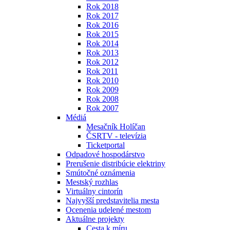
Rok 2018
Rok 2017
Rok 2016
Rok 2015
Rok 2014
Rok 2013
Rok 2012
Rok 2011
Rok 2010
Rok 2009
Rok 2008
Rok 2007
Médiá
Mesačník Holíčan
ČSRTV - televízia
Ticketportal
Odpadové hospodárstvo
Prerušenie distribúcie elektriny
Smútočné oznámenia
Mestský rozhlas
Virtuálny cintorín
Najvyšší predstavitelia mesta
Ocenenia udelené mestom
Aktuálne projekty
Cesta k míru