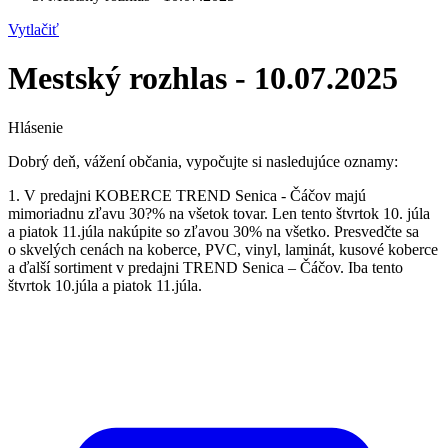
Vytlačiť
Mestský rozhlas - 10.07.2025
Hlásenie
Dobrý deň, vážení občania, vypočujte si nasledujúce oznamy:
1. V predajni KOBERCE TREND Senica - Čáčov majú
mimoriadnu zľavu 30?% na všetok tovar. Len tento štvrtok 10. júla
a piatok 11.júla nakúpite so zľavou 30% na všetko. Presvedčte sa
o skvelých cenách na koberce, PVC, vinyl, laminát, kusové koberce
a ďalší sortiment v predajni TREND Senica – Čáčov. Iba tento
štvrtok 10.júla a piatok 11.júla.