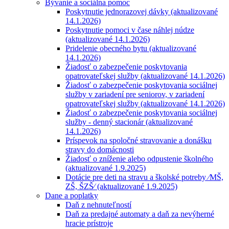
Bývanie a sociálna pomoc
Poskytnutie jednorazovej dávky (aktualizované
14.1.2026)
Poskytnutie pomoci v čase náhlej núdze
(aktualizované 14.1.2026)
Pridelenie obecného bytu (aktualizované
14.1.2026)
Žiadosť o zabezpečenie poskytovania
opatrovateľskej služby (aktualizované 14.1.2026)
Žiadosť o zabezpečenie poskytovania sociálnej
služby v zariadení pre seniorov, v zariadení
opatrovateľskej služby (aktualizované 14.1.2026)
Žiadosť o zabezpečenie poskytovania sociálnej
služby - denný stacionár (aktualizované
14.1.2026)
Príspevok na spoločné stravovanie a donášku
stravy do domácnosti
Žiadosť o zníženie alebo odpustenie školného
(aktualizované 1.9.2025)
Dotácie pre deti na stravu a školské potreby ⁄MŠ,
ZŠ, ŠZŠ⁄ (aktualizované 1.9.2025)
Dane a poplatky
Daň z nehnuteľností
Daň za predajné automaty a daň za nevýherné
hracie prístroje