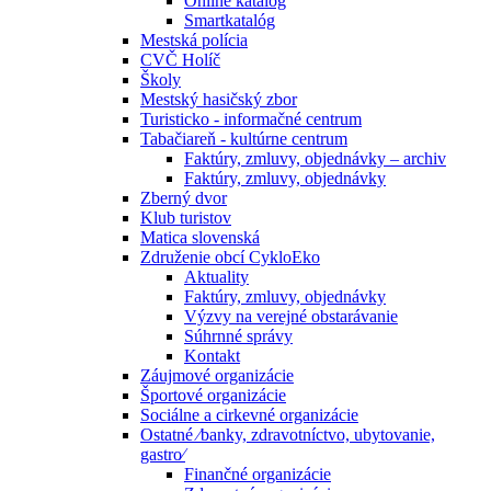
Online katalóg
Smartkatalóg
Mestská polícia
CVČ Holíč
Školy
Mestský hasičský zbor
Turisticko - informačné centrum
Tabačiareň - kultúrne centrum
Faktúry, zmluvy, objednávky – archiv
Faktúry, zmluvy, objednávky
Zberný dvor
Klub turistov
Matica slovenská
Združenie obcí CykloEko
Aktuality
Faktúry, zmluvy, objednávky
Výzvy na verejné obstarávanie
Súhrnné správy
Kontakt
Záujmové organizácie
Športové organizácie
Sociálne a cirkevné organizácie
Ostatné ⁄banky, zdravotníctvo, ubytovanie,
gastro⁄
Finančné organizácie