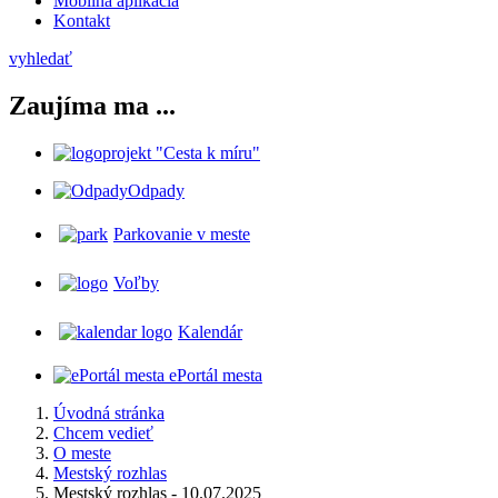
Mobilná aplikácia
Kontakt
vyhledať
Zaujíma ma ...
projekt "Cesta k míru"
Odpady
Parkovanie v meste
Voľby
Kalendár
ePortál mesta
Úvodná stránka
Chcem vedieť
O meste
Mestský rozhlas
Mestský rozhlas - 10.07.2025