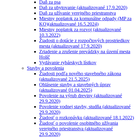
Daň za psa
Daň za ubytovanie (aktualizované 17.9.2020)
Daň za užívanie verejného priestranstva
Miestny poplatok za komunálne odpady (MP za
KO)(aktualizované 16.5.2024)
Miestny poplatok za rozvoj (aktualizované
10.3.2022)
Žiadosti o dotácie z rozpočtových prostriedkov
mesta (aktualizované 17.9.2020)
Zriadenie a zrušenie prevádzky na území mesta
Holíč
Vydávanie rybárskych lístkov
Stavby a povolenia
Žiadosti podľa nového stavebného zákona
(aktualizované 21.5.2025)
Ohlásenie stavby a stavebných úprav
(aktualizované 01.04.2025)
Povolenie na výrub dreviny (aktualizované
29.9.2020)
Povolenie vodnej stavby, studňa (aktualizované
29.9.2020)
Žiadosť o rozkopávku (aktualizované 18.1.2022)
Žiadosť o povolenie osobitného užívania
verejného priestranstva (aktualizované
29.9.2020)