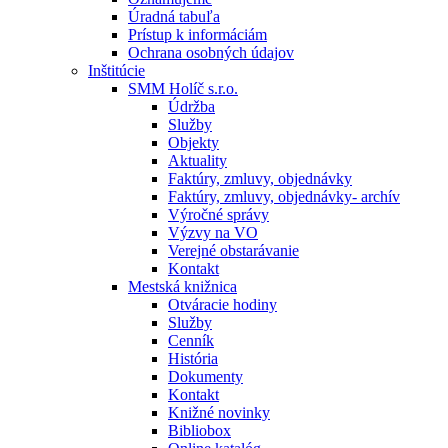
Úradná tabuľa
Prístup k informáciám
Ochrana osobných údajov
Inštitúcie
SMM Holíč s.r.o.
Údržba
Služby
Objekty
Aktuality
Faktúry, zmluvy, objednávky
Faktúry, zmluvy, objednávky- archív
Výročné správy
Výzvy na VO
Verejné obstarávanie
Kontakt
Mestská knižnica
Otváracie hodiny
Služby
Cenník
História
Dokumenty
Kontakt
Knižné novinky
Bibliobox