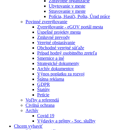
Zdravotné organizácie
Ubytovanie v meste
Stravovanie v meste
Polícia, Hasiči, Pošta, Úrad práce
Povinné zverejňovanie
Zverejňovanie - eGOV portál mesta
Úspešné projekty mesta
Zmluvné prevody
Verejné obstarávanie
Obchodné verejné súťaže
Prípad hodný osobitného zreteľa
Smernice a iné
Strategické dokumenty
Archív dokumentov
Výnos poplatku za rozvoj
Štátna reklama
GDPR
Štatúty
Petície
Voľby a referendá
Civilná ochrana
Archív
Covid 19
Výdavky a príjmy - Soc. služby
Chcem vybaviť