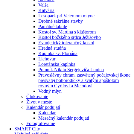
Valša
Kalvária
Lesopark pri Veternom mlyne
Drobné sakrálne stavby
Pamätné tabule
Kostol sv. Martina s kláštorom
Kostol božského srdca Ježišovho
Evanjelický tolerančný kostol
Hradná studňa
Kaplnka sv. Floriána
Liehovar
Loretánska kaplnka
Pomník Nikitu Sergejeviča Lunina
Pravoslávny chrám, zasvätený počajevskej ikone
presvätej bohorodičky a svätým apoštolom
rovným Cyrilovi a Metodovi
Vodný mlyn
Člnkovanie
Život v meste
Kalendár podujatí
Kalendár
Mesačný kalendár podujatí
Fotografovanie
SMART City