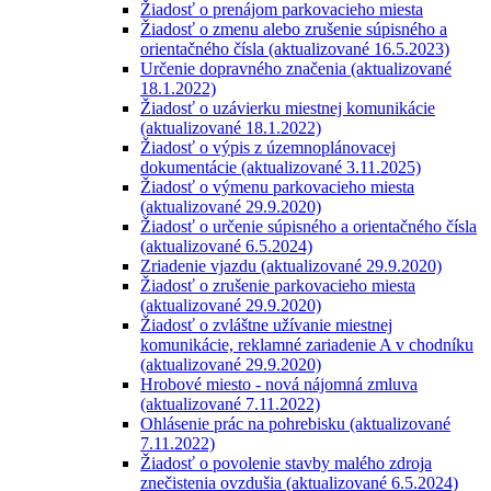
Žiadosť o prenájom parkovacieho miesta
Žiadosť o zmenu alebo zrušenie súpisného a
orientačného čísla (aktualizované 16.5.2023)
Určenie dopravného značenia (aktualizované
18.1.2022)
Žiadosť o uzávierku miestnej komunikácie
(aktualizované 18.1.2022)
Žiadosť o výpis z územnoplánovacej
dokumentácie (aktualizované 3.11.2025)
Žiadosť o výmenu parkovacieho miesta
(aktualizované 29.9.2020)
Žiadosť o určenie súpisného a orientačného čísla
(aktualizované 6.5.2024)
Zriadenie vjazdu (aktualizované 29.9.2020)
Žiadosť o zrušenie parkovacieho miesta
(aktualizované 29.9.2020)
Žiadosť o zvláštne užívanie miestnej
komunikácie, reklamné zariadenie A v chodníku
(aktualizované 29.9.2020)
Hrobové miesto - nová nájomná zmluva
(aktualizované 7.11.2022)
Ohlásenie prác na pohrebisku (aktualizované
7.11.2022)
Žiadosť o povolenie stavby malého zdroja
znečistenia ovzdušia (aktualizované 6.5.2024)