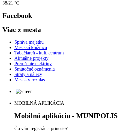
38/21 °C
Facebook
Viac z mesta
Správa majetku
Mestská knižnica
Tabačiareň - kult. centrum
Aktuálne projekty
Prerušenie elektriny
Smútočné oznámenia
Straty a nálezy
Mestský rozhlas
MOBILNÁ APLIKÁCIA
Mobilná aplikácia - MUNIPOLIS
Čo vám registrácia prinesie?