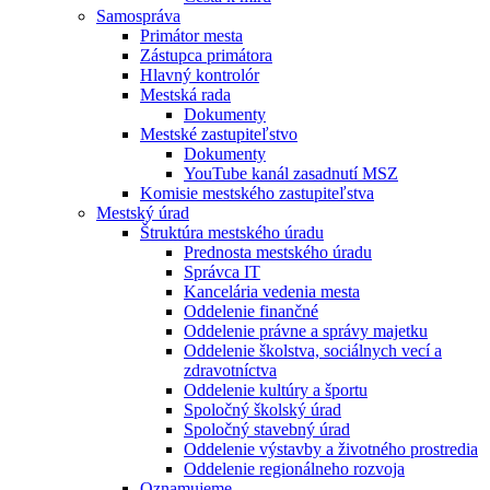
Samospráva
Primátor mesta
Zástupca primátora
Hlavný kontrolór
Mestská rada
Dokumenty
Mestské zastupiteľstvo
Dokumenty
YouTube kanál zasadnutí MSZ
Komisie mestského zastupiteľstva
Mestský úrad
Štruktúra mestského úradu
Prednosta mestského úradu
Správca IT
Kancelária vedenia mesta
Oddelenie finančné
Oddelenie právne a správy majetku
Oddelenie školstva, sociálnych vecí a
zdravotníctva
Oddelenie kultúry a športu
Spoločný školský úrad
Spoločný stavebný úrad
Oddelenie výstavby a životného prostredia
Oddelenie regionálneho rozvoja
Oznamujeme