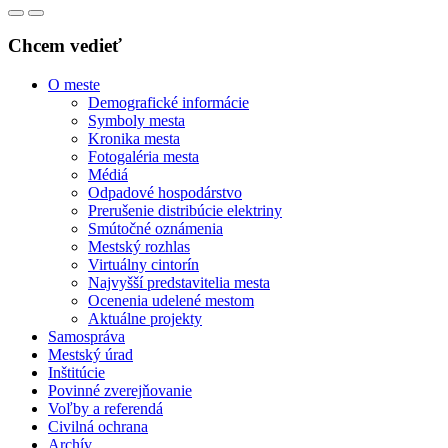
Chcem vedieť
O meste
Demografické informácie
Symboly mesta
Kronika mesta
Fotogaléria mesta
Médiá
Odpadové hospodárstvo
Prerušenie distribúcie elektriny
Smútočné oznámenia
Mestský rozhlas
Virtuálny cintorín
Najvyšší predstavitelia mesta
Ocenenia udelené mestom
Aktuálne projekty
Samospráva
Mestský úrad
Inštitúcie
Povinné zverejňovanie
Voľby a referendá
Civilná ochrana
Archív