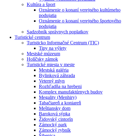
Kultúra a šport
Oznámenie o konaní verejného kultúrneho
podujatia
Oznámenie o konaní verejného športového
podujatia
Sadzobník správnych poplatkov
Turistické centrum
Turisticko Informačné Centrum (TIC)
Tipy na výlety
Mestské múzeum
Holíčsky zámok
Turistické miesta v meste
Mestská galéria
Bylinková záhrada
Veterný mlyn
Rozhľadňa na hrebeni
Komplex manufaktúrnych budov
Megality (Menhiry)
Tabačiareň a koniareň
Meštiansky dom
Baroková sýpka
Židovský cintorín
Zámocký park
Zámocký rybník
Šibenica