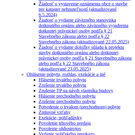
Žiadosť o vystavenie oznámenia obce o stavbe
pre kataster nehnuteľností (aktualizované
6.5.2024)
Žiadosť o vydanie záväzného stanoviska
dotknutého orgánu alebo záväzného vyjadrenia
dotknutej právnickej osoby podľa § 21
Stavebného zákona alebo podľa § 22
Stavebného zákona (aktualizované 22.05.2025)
Žiadosť o vydanie doložky súladu k projektu
stavby dotknutého orgánu alebo dotknutej
právnickej osoby podľa § 21 Stavebného zákona
alebo podľa § 22 Stavebného zákona
(aktualizované 23.05.2025)
Ohlásenie pobytu, rozhlas, exekúcie a iné
Hlásenie trvalého pobytu
Zrušenie trvalého pobytu
Zrušenie TP na návrh vlastníka budovy
Hlásenie prechodného pobytu
Zrušenie prechodného pobytu
Potvrdenie o trvalom (prechodnom) pobyte
Zmluvné vzťahy
Exekúcie, pohľadávky
Povolenie trhového predaja
Povolenie ohňostrojov
Vydanie voličského preukazu