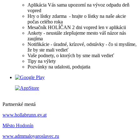
Aplikácia Vás sama upozorní na vývoz odpadu deň
vopred
Hry o lístky zdarma - hrajte o lístky na naše akcie
počas celého roka
Mesačník HOLÍČAN 2 dni vopred len v aplikácii
Ankety - neustále zlepšujeme mesto váš názor nás
zaujíma
Notifikácie - úradné, krízové, odstávky - čo si myslíme,
že by ste mali vedieť
Vaše podnety, o ktorých by sme mali vedieť
Tipy na výlety
Pozvánky na udalosti, podujatia
Partnerské mestá
www.hollabrunn.gv.at
Město Hodonín
www.admmaloyaroslavec.ru