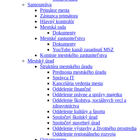
Samospráva
Primátor mesta
Zástupca primátora
Hlavný kontrolór
Mestská rada
Dokumenty
Mestské zastupiteľstvo
Dokumenty
YouTube kanál zasadnutí MSZ
Komisie mestského zastupiteľstva
Mestský úrad
Štruktúra mestského úradu
Prednosta mestského úradu
Správca IT
Kancelária vedenia mesta
Oddelenie finančné
Oddelenie právne a správy majetku
Oddelenie školstva, sociálnych vecí a
zdravotníctva
Oddelenie kultúry a športu
Spoločný školský úrad
Spoločný stavebný úrad
Oddelenie výstavby a životného prostredia
Oddelenie regionálneho rozvoja
Oznamujeme