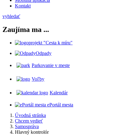
Mobilná aplikácia
Kontakt
vyhledať
Zaujíma ma ...
projekt "Cesta k míru"
Odpady
Parkovanie v meste
Voľby
Kalendár
ePortál mesta
Úvodná stránka
Chcem vedieť
Samospráva
Hlavný kontrolór