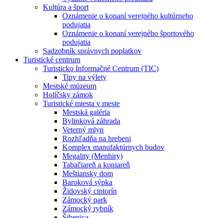
Kultúra a šport
Oznámenie o konaní verejného kultúrneho
podujatia
Oznámenie o konaní verejného športového
podujatia
Sadzobník správnych poplatkov
Turistické centrum
Turisticko Informačné Centrum (TIC)
Tipy na výlety
Mestské múzeum
Holíčsky zámok
Turistické miesta v meste
Mestská galéria
Bylinková záhrada
Veterný mlyn
Rozhľadňa na hrebeni
Komplex manufaktúrnych budov
Megality (Menhiry)
Tabačiareň a koniareň
Meštiansky dom
Baroková sýpka
Židovský cintorín
Zámocký park
Zámocký rybník
Šibenica