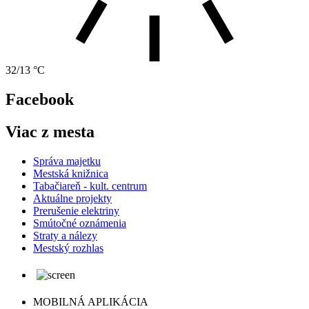
32/13 °C
Facebook
Viac z mesta
Správa majetku
Mestská knižnica
Tabačiareň - kult. centrum
Aktuálne projekty
Prerušenie elektriny
Smútočné oznámenia
Straty a nálezy
Mestský rozhlas
MOBILNÁ APLIKÁCIA