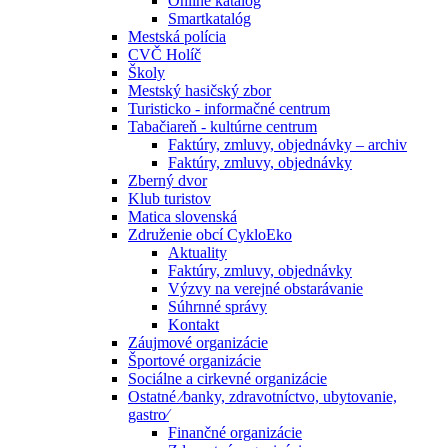
Online katalóg
Smartkatalóg
Mestská polícia
CVČ Holíč
Školy
Mestský hasičský zbor
Turisticko - informačné centrum
Tabačiareň - kultúrne centrum
Faktúry, zmluvy, objednávky – archiv
Faktúry, zmluvy, objednávky
Zberný dvor
Klub turistov
Matica slovenská
Združenie obcí CykloEko
Aktuality
Faktúry, zmluvy, objednávky
Výzvy na verejné obstarávanie
Súhrnné správy
Kontakt
Záujmové organizácie
Športové organizácie
Sociálne a cirkevné organizácie
Ostatné ⁄banky, zdravotníctvo, ubytovanie,
gastro⁄
Finančné organizácie