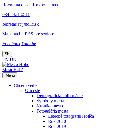
Rovno na obsah
Rovno na menu
034 - 321 0511
sekretariat@holic.sk
Mapa webu
RSS
pre seniorov
Facebook
Youtube
SK
EN
DE
Mesto
Holíč
Menu
Chcem vedieť
O meste
Demografické informácie
Symboly mesta
Kronika mesta
Fotogaléria mesta
Letecké fotografie Holíča
Rok 2020
Rok 2019