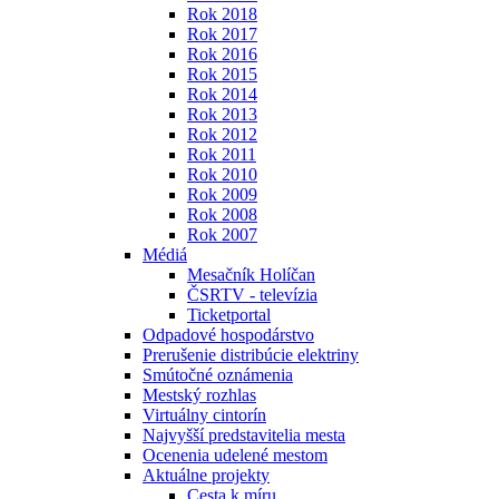
Rok 2018
Rok 2017
Rok 2016
Rok 2015
Rok 2014
Rok 2013
Rok 2012
Rok 2011
Rok 2010
Rok 2009
Rok 2008
Rok 2007
Médiá
Mesačník Holíčan
ČSRTV - televízia
Ticketportal
Odpadové hospodárstvo
Prerušenie distribúcie elektriny
Smútočné oznámenia
Mestský rozhlas
Virtuálny cintorín
Najvyšší predstavitelia mesta
Ocenenia udelené mestom
Aktuálne projekty
Cesta k míru