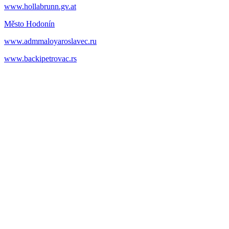
www.hollabrunn.gv.at
Město Hodonín
www.admmaloyaroslavec.ru
www.backipetrovac.rs