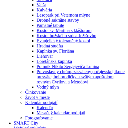
Valša
Kalvária
Lesopark pri Veternom mlyne
Drobné sakrálne stavby
Pamätné tabule
Kostol sv. Martina s kláštorom
Kostol božského srdca Ježišovho
Evanjelický tolerančný kostol
Hradná studňa
Kaplnka sv. Floriána
Liehovar
Loretánska kaplnka
Pomník Nikitu Sergejeviča Lunina
Pravoslávny chrám, zasvätený počajevskej ikone
presvätej bohorodičky a svätým apoštolom
rovným Cyrilovi a Metodovi
Vodný mlyn
Člnkovanie
Život v meste
Kalendár podujatí
Kalendár
Mesačný kalendár podujatí
Fotografovanie
SMART City