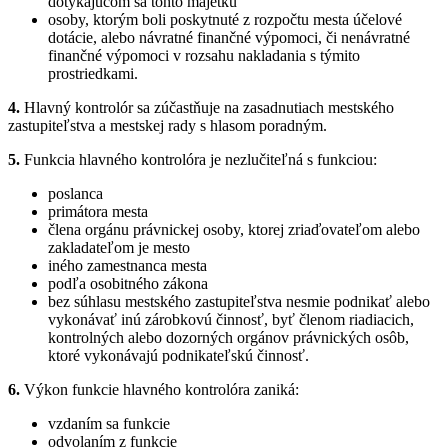
dotýkajúcom sa tohto majetku
osoby, ktorým boli poskytnuté z rozpočtu mesta účelové
dotácie, alebo návratné finančné výpomoci, či nenávratné
finančné výpomoci v rozsahu nakladania s týmito
prostriedkami.
4.
Hlavný kontrolór sa zúčastňuje na zasadnutiach mestského
zastupiteľstva a mestskej rady s hlasom poradným.
5.
Funkcia hlavného kontrolóra je nezlučiteľná s funkciou:
poslanca
primátora mesta
člena orgánu právnickej osoby, ktorej zriaďovateľom alebo
zakladateľom je mesto
iného zamestnanca mesta
podľa osobitného zákona
bez súhlasu mestského zastupiteľstva nesmie podnikať alebo
vykonávať inú zárobkovú činnosť, byť členom riadiacich,
kontrolných alebo dozorných orgánov právnických osôb,
ktoré vykonávajú podnikateľskú činnosť.
6.
Výkon funkcie hlavného kontrolóra zaniká:
vzdaním sa funkcie
odvolaním z funkcie