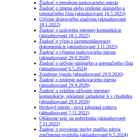
Žiadosť o prenájom parkovacieho miesta
Žiadosť o zmenu alebo zrušenie súpisného a
orientačného čísla (aktualizované 16.5.2023)
Určenie dopravného značenia (aktualizované
18.1.2022)
Žiadosť o uzávierku miestnej komunikácie
(aktualizované 18.1.2022)
Žiadosť o výpis z územnoplánovacej
dokumentácie (aktualizované 3.11.2025)
Žiadosť o výmenu parkovacieho miesta
(aktualizované 29.9.2020)
Žiadosť o určenie súpisného a orientačného čísla
(aktualizované 6.5.2024)
Zriadenie vjazdu (aktualizované 29.9.2020)
Žiadosť o zrušenie parkovacieho miesta
(aktualizované 29.9.2020)
Žiadosť o zvláštne užívanie miestnej
komunikácie, reklamné zariadenie A v chodníku
(aktualizované 29.9.2020)
Hrobové miesto - nová nájomná zmluva
(aktualizované 7.11.2022)
Ohlásenie prác na pohrebisku (aktualizované
7.11.2022)
Žiadosť o povolenie stavby malého zdroja
znečistenia ovzdušia (aktualizované 6.5.2024)