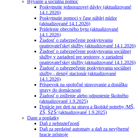
Bývanie a sociálna pomoc
Poskytnutie jednorazovej dávky (aktualizované
14.1.2026)
Poskytnutie pomoci v čase náhlej núdze
(aktualizované 14.1.2026)
Pridelenie obecného bytu (aktualizované
14.1.2026)
Žiadosť o zabezpečenie poskytovania
opatrovateľskej služby (aktualizované 14.1.2026)
Žiadosť o zabezpečenie poskytovania sociálnej
služby v zariadení pre seniorov, v zariadení
opatrovateľskej služby (aktualizované 14.1.2026)
Žiadosť o zabezpečenie poskytovania sociálnej
služby - denný stacionár (aktualizované
14.1.2026)
Príspevok na spoločné stravovanie a donášku
stravy do domácnosti
Žiadosť o zníženie alebo odpustenie školného
(aktualizované 1.9.2025)
Dotácie pre deti na stravu a školské potreby ⁄MŠ,
ZŠ, ŠZŠ⁄ (aktualizované 1.9.2025)
Dane a poplatky
Daň z nehnuteľností
Daň za predajné automaty a daň za nevýherné
hracie prístroje