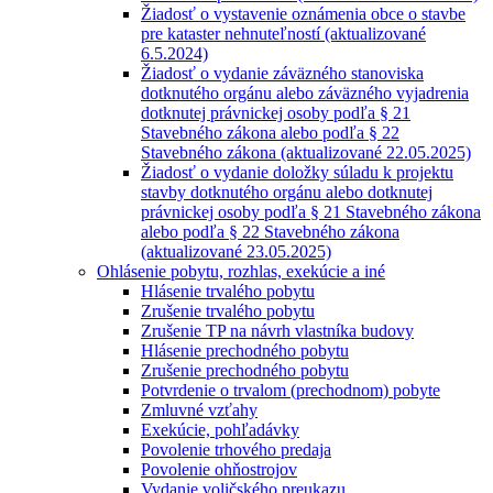
Žiadosť o vystavenie oznámenia obce o stavbe
pre kataster nehnuteľností (aktualizované
6.5.2024)
Žiadosť o vydanie záväzného stanoviska
dotknutého orgánu alebo záväzného vyjadrenia
dotknutej právnickej osoby podľa § 21
Stavebného zákona alebo podľa § 22
Stavebného zákona (aktualizované 22.05.2025)
Žiadosť o vydanie doložky súladu k projektu
stavby dotknutého orgánu alebo dotknutej
právnickej osoby podľa § 21 Stavebného zákona
alebo podľa § 22 Stavebného zákona
(aktualizované 23.05.2025)
Ohlásenie pobytu, rozhlas, exekúcie a iné
Hlásenie trvalého pobytu
Zrušenie trvalého pobytu
Zrušenie TP na návrh vlastníka budovy
Hlásenie prechodného pobytu
Zrušenie prechodného pobytu
Potvrdenie o trvalom (prechodnom) pobyte
Zmluvné vzťahy
Exekúcie, pohľadávky
Povolenie trhového predaja
Povolenie ohňostrojov
Vydanie voličského preukazu