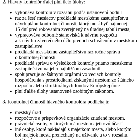
2.
Hlavný kontrolór ďalej plní tieto úlohy:
vykonáva kontrolu v rozsahu podľa ustanovení bodu 1
raz za šesť mesiacov predkladá mestskému zastupiteľstvu
návrh plánu kontrolnej činnosti, ktorý musí byť najmenej
15 dní pred rokovaním zverejnený na úradnej tabuli mesta,
vypracováva odborné stanoviská k návrhu rozpočtu
a k návrhu záverečného účtu pred ich schválením v mestskom
zastupiteľstve
predkladá mestskému zastupiteľstvu raz ročne správu
o kontrolnej činnosti
predkladá správu o výsledkoch kontroly priamo mestskému
zastupiteľstvu na jeho najbližšom zasadnutí
spolupracuje so štátnymi orgánmi vo veciach kontroly
hospodárenia s prostriedkami získanými mestom zo štátneho
rozpočtu alebo štrukturálnych fondov Európskej únie
plní ďalšie úlohy ustanovené osobitným zákonom.
3.
Kontrolnej činnosti hlavného kontrolóra podliehajú:
mestský úrad
rozpočtové a príspevkové organizácie zriadené mestom,
právnické osoby, v ktorých má mesto majetkovú účasť
iné osoby, ktoré nakladajú s majetkom mesta, alebo ktorým
bol majetok mesta prenechaný na užívanie a to v rozsahu,