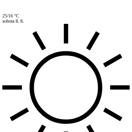
25/16 °C
sobota
8. 8.