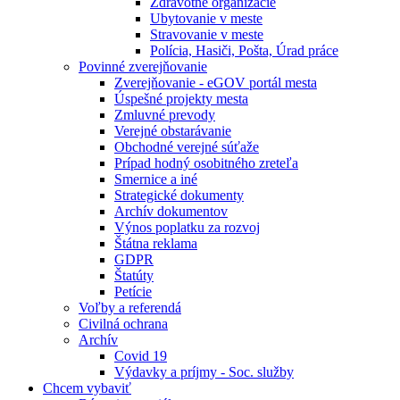
Zdravotné organizácie
Ubytovanie v meste
Stravovanie v meste
Polícia, Hasiči, Pošta, Úrad práce
Povinné zverejňovanie
Zverejňovanie - eGOV portál mesta
Úspešné projekty mesta
Zmluvné prevody
Verejné obstarávanie
Obchodné verejné súťaže
Prípad hodný osobitného zreteľa
Smernice a iné
Strategické dokumenty
Archív dokumentov
Výnos poplatku za rozvoj
Štátna reklama
GDPR
Štatúty
Petície
Voľby a referendá
Civilná ochrana
Archív
Covid 19
Výdavky a príjmy - Soc. služby
Chcem vybaviť