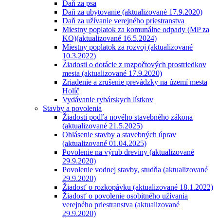
Daň za psa
Daň za ubytovanie (aktualizované 17.9.2020)
Daň za užívanie verejného priestranstva
Miestny poplatok za komunálne odpady (MP za
KO)(aktualizované 16.5.2024)
Miestny poplatok za rozvoj (aktualizované
10.3.2022)
Žiadosti o dotácie z rozpočtových prostriedkov
mesta (aktualizované 17.9.2020)
Zriadenie a zrušenie prevádzky na území mesta
Holíč
Vydávanie rybárskych lístkov
Stavby a povolenia
Žiadosti podľa nového stavebného zákona
(aktualizované 21.5.2025)
Ohlásenie stavby a stavebných úprav
(aktualizované 01.04.2025)
Povolenie na výrub dreviny (aktualizované
29.9.2020)
Povolenie vodnej stavby, studňa (aktualizované
29.9.2020)
Žiadosť o rozkopávku (aktualizované 18.1.2022)
Žiadosť o povolenie osobitného užívania
verejného priestranstva (aktualizované
29.9.2020)