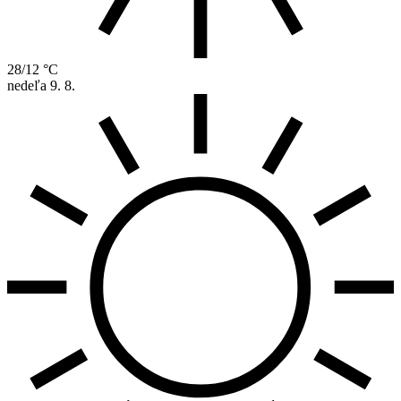
28/12 °C
nedeľa
9. 8.