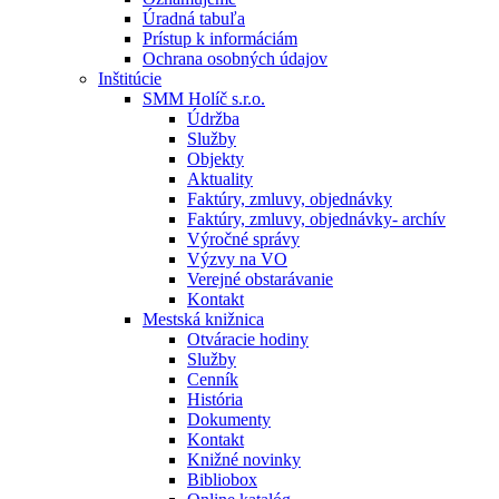
Úradná tabuľa
Prístup k informáciám
Ochrana osobných údajov
Inštitúcie
SMM Holíč s.r.o.
Údržba
Služby
Objekty
Aktuality
Faktúry, zmluvy, objednávky
Faktúry, zmluvy, objednávky- archív
Výročné správy
Výzvy na VO
Verejné obstarávanie
Kontakt
Mestská knižnica
Otváracie hodiny
Služby
Cenník
História
Dokumenty
Kontakt
Knižné novinky
Bibliobox