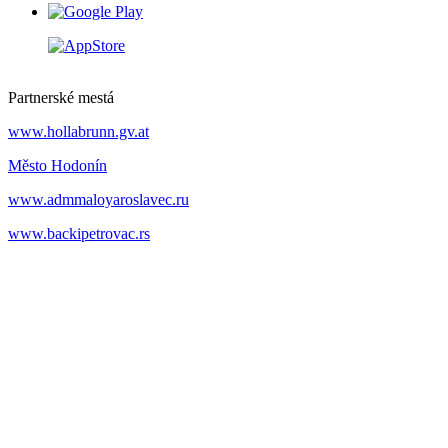
Partnerské mestá
www.hollabrunn.gv.at
Město Hodonín
www.admmaloyaroslavec.ru
www.backipetrovac.rs