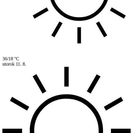
36/18 °C
utorok
11. 8.