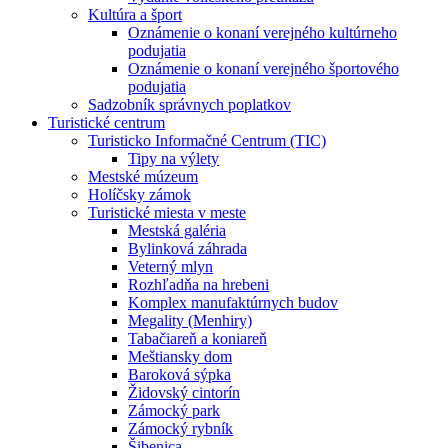
Kultúra a šport
Oznámenie o konaní verejného kultúrneho
podujatia
Oznámenie o konaní verejného športového
podujatia
Sadzobník správnych poplatkov
Turistické centrum
Turisticko Informačné Centrum (TIC)
Tipy na výlety
Mestské múzeum
Holíčsky zámok
Turistické miesta v meste
Mestská galéria
Bylinková záhrada
Veterný mlyn
Rozhľadňa na hrebeni
Komplex manufaktúrnych budov
Megality (Menhiry)
Tabačiareň a koniareň
Meštiansky dom
Baroková sýpka
Židovský cintorín
Zámocký park
Zámocký rybník
Šibenica