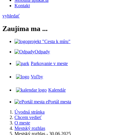
Mobilná aplikácia
Kontakt
vyhledať
Zaujíma ma ...
projekt "Cesta k míru"
Odpady
Parkovanie v meste
Voľby
Kalendár
ePortál mesta
Úvodná stránka
Chcem vedieť
O meste
Mestský rozhlas
Mestský rozhlas - 30.06.2025