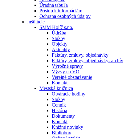
Úradná tabuľa
Prístup k informáciám
Ochrana osobných údajov
Inštitúcie
SMM Holíč s.r.o.
Údržba
Služby
Objekty
Aktuality
Faktúry, zmluvy, objednávky
Faktúry, zmluvy, objednávky- archív
Výročné správy
Výzvy na VO
Verejné obstarávanie
Kontakt
Mestská knižnica
Otváracie hodiny
Služby
Cenník
História
Dokumenty
Kontakt
Knižné novinky
Bibliobox