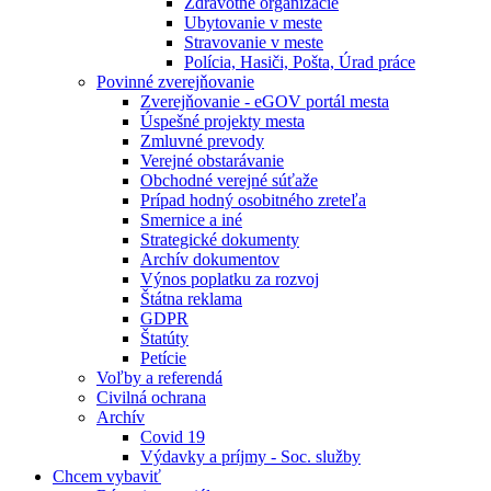
Zdravotné organizácie
Ubytovanie v meste
Stravovanie v meste
Polícia, Hasiči, Pošta, Úrad práce
Povinné zverejňovanie
Zverejňovanie - eGOV portál mesta
Úspešné projekty mesta
Zmluvné prevody
Verejné obstarávanie
Obchodné verejné súťaže
Prípad hodný osobitného zreteľa
Smernice a iné
Strategické dokumenty
Archív dokumentov
Výnos poplatku za rozvoj
Štátna reklama
GDPR
Štatúty
Petície
Voľby a referendá
Civilná ochrana
Archív
Covid 19
Výdavky a príjmy - Soc. služby
Chcem vybaviť