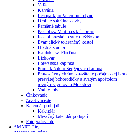
Valša
Kalvária
Lesopark pri Veternom mlyne
Drobné sakrálne stavby
Pamätné tabule
Kostol sv. Martina s kláštorom
Kostol božského srdca Ježišovho
Evanjelický tolerančný kostol
Hradná studňa
Kaplnka sv. Floriána
Liehovar
Loretánska kaplnka
Pomník Nikitu Sergejeviča Lunina
Pravoslávny chrám, zasvätený počajevskej ikone
presvätej bohorodičky a svätým apoštolom
rovným Cyrilovi a Metodovi
Vodný mlyn
Člnkovanie
Život v meste
Kalendár podujatí
Kalendár
Mesačný kalendár podujatí
Fotografovanie
SMART City