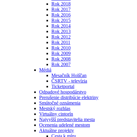
Rok 2018
Rok 2017
Rok 2016
Rok 2015
Rok 2014
Rok 2013
Rok 2012
Rok 2011
Rok 2010
Rok 2009
Rok 2008
Rok 2007
Médiá
Mesačník Holíčan
ČSRTV - televízia
Ticketportal
Odpadové hospodárstvo
Prerušenie distribúcie elektriny
Smútočné oznámenia
Mestský rozhlas
Virtuálny cintorín
Najvyšší predstavitelia mesta
Ocenenia udelené mestom
Aktuálne projekty
Cesta k míru