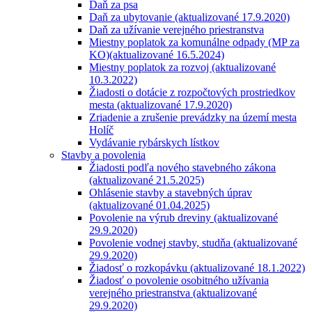
Daň za psa
Daň za ubytovanie (aktualizované 17.9.2020)
Daň za užívanie verejného priestranstva
Miestny poplatok za komunálne odpady (MP za
KO)(aktualizované 16.5.2024)
Miestny poplatok za rozvoj (aktualizované
10.3.2022)
Žiadosti o dotácie z rozpočtových prostriedkov
mesta (aktualizované 17.9.2020)
Zriadenie a zrušenie prevádzky na území mesta
Holíč
Vydávanie rybárskych lístkov
Stavby a povolenia
Žiadosti podľa nového stavebného zákona
(aktualizované 21.5.2025)
Ohlásenie stavby a stavebných úprav
(aktualizované 01.04.2025)
Povolenie na výrub dreviny (aktualizované
29.9.2020)
Povolenie vodnej stavby, studňa (aktualizované
29.9.2020)
Žiadosť o rozkopávku (aktualizované 18.1.2022)
Žiadosť o povolenie osobitného užívania
verejného priestranstva (aktualizované
29.9.2020)