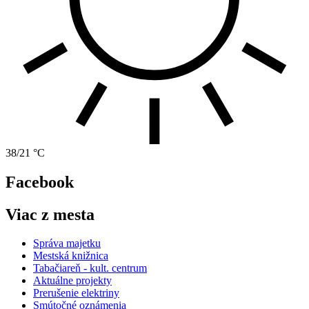
38/21 °C
Facebook
Viac z mesta
Správa majetku
Mestská knižnica
Tabačiareň - kult. centrum
Aktuálne projekty
Prerušenie elektriny
Smútočné oznámenia