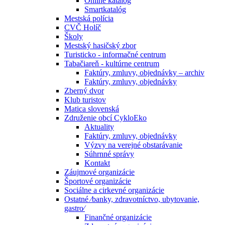
Online katalóg
Smartkatalóg
Mestská polícia
CVČ Holíč
Školy
Mestský hasičský zbor
Turisticko - informačné centrum
Tabačiareň - kultúrne centrum
Faktúry, zmluvy, objednávky – archiv
Faktúry, zmluvy, objednávky
Zberný dvor
Klub turistov
Matica slovenská
Združenie obcí CykloEko
Aktuality
Faktúry, zmluvy, objednávky
Výzvy na verejné obstarávanie
Súhrnné správy
Kontakt
Záujmové organizácie
Športové organizácie
Sociálne a cirkevné organizácie
Ostatné ⁄banky, zdravotníctvo, ubytovanie,
gastro⁄
Finančné organizácie