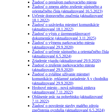
Žiadosť o prenájom parkovacieho miesta
Žiadosť o zmenu alebo zrušenie súpisného a
orientačného čísla (aktualizované 16.5.2023)
Určenie dopravného značenia (aktualizované
18.1.2022)
Žiadosť o uzávierku miestnej komunikácie
(aktualizované 18.1.2022)
Žiadosť o výpis z územnoplánovacej
dokumentácie (aktualizované 3.11.2025)
Žiadosť o výmenu parkovacieho miesta
(aktualizované 29.9.2020)
Žiadosť o určenie súpisného a orientačného čísla
(aktualizované 6.5.2024)
Zriadenie vjazdu (aktualizované 29.9.2020)
Žiadosť o zrušenie parkovacieho miesta
(aktualizované 29.9.2020)
Žiadosť o zvláštne užívanie miestnej
komunikácie, reklamné zariadenie A v chodníku
(aktualizované 29.9.2020)
Hrobové miesto - nová nájomná zmluva
(aktualizované 7.11.2022)
Ohlásenie prác na pohrebisku (aktualizované
7.11.2022)
Žiadosť o povolenie stavby malého zdroja
znečistenia ovzdušia (aktualizované 6.5.2024)