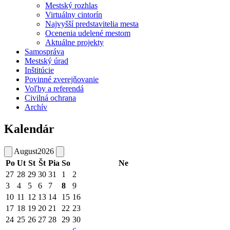
Mestský rozhlas
Virtuálny cintorín
Najvyšší predstavitelia mesta
Ocenenia udelené mestom
Aktuálne projekty
Samospráva
Mestský úrad
Inštitúcie
Povinné zverejňovanie
Voľby a referendá
Civilná ochrana
Archív
Kalendár
August
2026
Po
Ut
St
Št
Pia
So
Ne
27
28
29
30
31
1
2
3
4
5
6
7
8
9
10
11
12
13
14
15
16
17
18
19
20
21
22
23
24
25
26
27
28
29
30