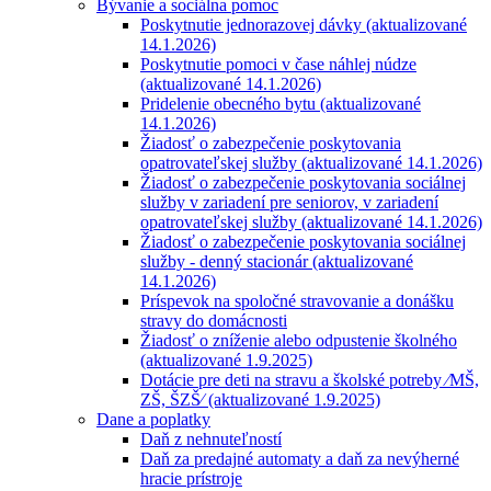
Bývanie a sociálna pomoc
Poskytnutie jednorazovej dávky (aktualizované
14.1.2026)
Poskytnutie pomoci v čase náhlej núdze
(aktualizované 14.1.2026)
Pridelenie obecného bytu (aktualizované
14.1.2026)
Žiadosť o zabezpečenie poskytovania
opatrovateľskej služby (aktualizované 14.1.2026)
Žiadosť o zabezpečenie poskytovania sociálnej
služby v zariadení pre seniorov, v zariadení
opatrovateľskej služby (aktualizované 14.1.2026)
Žiadosť o zabezpečenie poskytovania sociálnej
služby - denný stacionár (aktualizované
14.1.2026)
Príspevok na spoločné stravovanie a donášku
stravy do domácnosti
Žiadosť o zníženie alebo odpustenie školného
(aktualizované 1.9.2025)
Dotácie pre deti na stravu a školské potreby ⁄MŠ,
ZŠ, ŠZŠ⁄ (aktualizované 1.9.2025)
Dane a poplatky
Daň z nehnuteľností
Daň za predajné automaty a daň za nevýherné
hracie prístroje