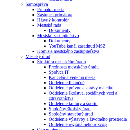
Samospráva
Primátor mesta
Zástupca primátora
Hlavný kontrolór
Mestská rada
Dokumenty
Mestské zastupiteľstvo
Dokumenty
YouTube kanál zasadnutí MSZ
Komisie mestského zastupiteľstva
Mestský úrad
Štruktúra mestského úradu
Prednosta mestského úradu
Správca IT
Kancelária vedenia mesta
Oddelenie finančné
Oddelenie právne a správy majetku
Oddelenie školstva, sociálnych vecí a
zdravotníctva
Oddelenie kultúry a športu
Spoločný školský úrad
Spoločný stavebný úrad
Oddelenie výstavby a životného prostredia
Oddelenie regionálneho rozvoja
Oznamujeme