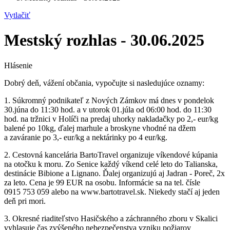
Vytlačiť
Mestský rozhlas - 30.06.2025
Hlásenie
Dobrý deň, vážení občania, vypočujte si nasledujúce oznamy:
1. Súkromný podnikateľ z Nových Zámkov má dnes v pondelok
30.júna do 11:30 hod. a v utorok 01.júla od 06:00 hod. do 11:30
hod. na tržnici v Holíči na predaj uhorky nakladačky po 2,- eur/kg
balené po 10kg, ďalej marhule a broskyne vhodné na džem
a zaváranie po 3,- eur/kg a nektárinky po 4 eur/kg.
2. Cestovná kancelária BartoTravel organizuje víkendové kúpania
na otočku k moru. Zo Senice každý víkend celé leto do Talianska,
destinácie Bibione a Lignano. Ďalej organizujú aj Jadran - Poreč, 2x
za leto. Cena je 99 EUR na osobu. Informácie sa na tel. čísle
0915 753 059 alebo na www.bartotravel.sk. Niekedy stačí aj jeden
deň pri mori.
3. Okresné riaditeľstvo Hasičského a záchranného zboru v Skalici
vyhlasuje čas zvýšeného nebezpečenstva vzniku požiarov