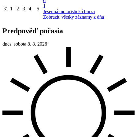
6
1
31
1
2
3
4
5
Jesenná motoristická burza
Zobraziť všetky záznamy z dňa
Predpověď počasia
dnes, sobota 8. 8. 2026