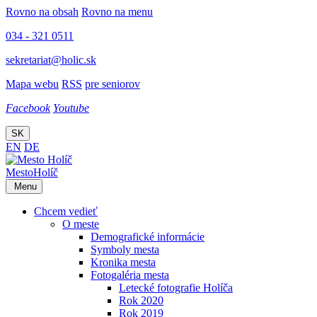
Rovno na obsah
Rovno na menu
034 - 321 0511
sekretariat@holic.sk
Mapa webu
RSS
pre seniorov
Facebook
Youtube
SK
EN
DE
Mesto
Holíč
Menu
Chcem vedieť
O meste
Demografické informácie
Symboly mesta
Kronika mesta
Fotogaléria mesta
Letecké fotografie Holíča
Rok 2020
Rok 2019