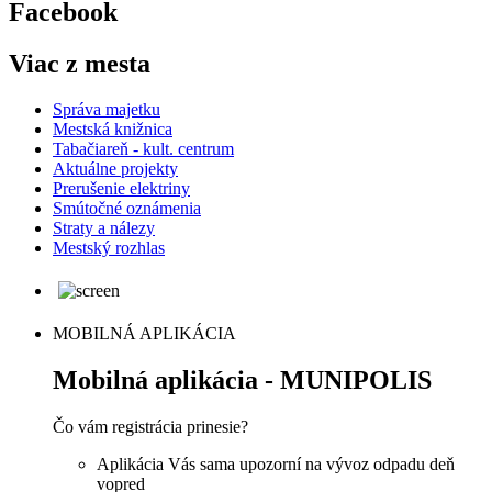
Facebook
Viac z mesta
Správa majetku
Mestská knižnica
Tabačiareň - kult. centrum
Aktuálne projekty
Prerušenie elektriny
Smútočné oznámenia
Straty a nálezy
Mestský rozhlas
MOBILNÁ APLIKÁCIA
Mobilná aplikácia - MUNIPOLIS
Čo vám registrácia prinesie?
Aplikácia Vás sama upozorní na vývoz odpadu deň
vopred