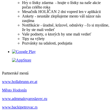
Hry o lístky zdarma - hrajte o lístky na naše akcie
počas celého roka
Mesačník HOLÍČAN 2 dni vopred len v aplikácii
Ankety - neustále zlepšujeme mesto váš názor nás
zaujíma
Notifikácie - úradné, krízové, odstávky - čo si myslíme,
že by ste mali vedieť
Vaše podnety, o ktorých by sme mali vedieť
Tipy na výlety
Pozvánky na udalosti, podujatia
Partnerské mestá
www.hollabrunn.gv.at
Město Hodonín
www.admmaloyaroslavec.ru
www.backipetrovac.rs