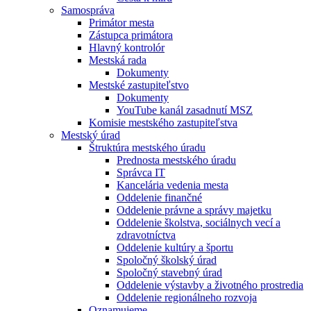
Samospráva
Primátor mesta
Zástupca primátora
Hlavný kontrolór
Mestská rada
Dokumenty
Mestské zastupiteľstvo
Dokumenty
YouTube kanál zasadnutí MSZ
Komisie mestského zastupiteľstva
Mestský úrad
Štruktúra mestského úradu
Prednosta mestského úradu
Správca IT
Kancelária vedenia mesta
Oddelenie finančné
Oddelenie právne a správy majetku
Oddelenie školstva, sociálnych vecí a
zdravotníctva
Oddelenie kultúry a športu
Spoločný školský úrad
Spoločný stavebný úrad
Oddelenie výstavby a životného prostredia
Oddelenie regionálneho rozvoja
Oznamujeme