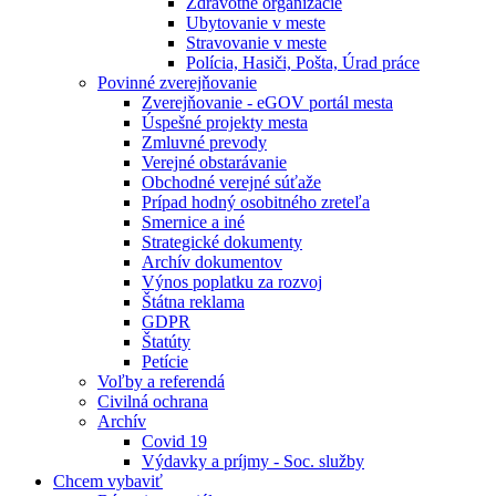
Zdravotné organizácie
Ubytovanie v meste
Stravovanie v meste
Polícia, Hasiči, Pošta, Úrad práce
Povinné zverejňovanie
Zverejňovanie - eGOV portál mesta
Úspešné projekty mesta
Zmluvné prevody
Verejné obstarávanie
Obchodné verejné súťaže
Prípad hodný osobitného zreteľa
Smernice a iné
Strategické dokumenty
Archív dokumentov
Výnos poplatku za rozvoj
Štátna reklama
GDPR
Štatúty
Petície
Voľby a referendá
Civilná ochrana
Archív
Covid 19
Výdavky a príjmy - Soc. služby
Chcem vybaviť