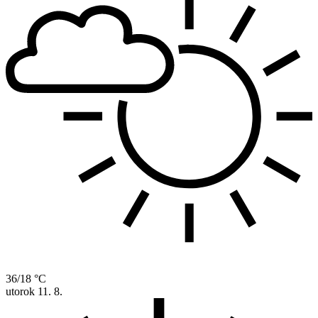
36/18 °C
utorok
11. 8.