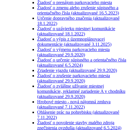
Žiadosť o prenájom parkovacieho miesta
Žiadosť o zmenu alebo zrušenie súpisného a
orientačného čísla (aktualizované 16.5.2023)
Určenie dopravného značenia (aktualizované
18.1.2022)
Žiadosť o uzávierku miestnej komunikácie
(aktualizované 18.1.2022)
Žiadosť o výpis z územnoplánovacej
dokumentácie (aktualizované 3.11.2025)
Žiadosť o výmenu parkovacieho miesta
(aktualizované 29.9.2020)
Žiadosť o určenie súpisného a orientačného čísla
(aktualizované 6.5.2024)
Zriadenie vjazdu (aktualizované 29.9.2020)
Žiadosť o zrušenie parkovacieho miesta
(aktualizované 29.9.2020)
Žiadosť o zvláštne užívanie miestnej
komunikácie, reklamné zariadenie A v chodníku
(aktualizované 29.9.2020)
Hrobové miesto - nová nájomná zmluva
(aktualizované 7.11.2022)
Ohlásenie prác na pohrebisku (aktualizované
7.11.2022)
Žiadosť o povolenie stavby malého zdroja
znečistenia ovzdušia (aktualizované 6.5.2024)