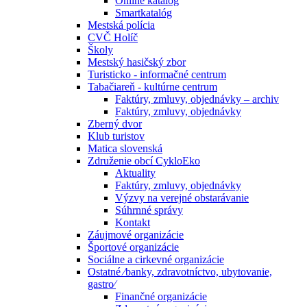
Online katalóg
Smartkatalóg
Mestská polícia
CVČ Holíč
Školy
Mestský hasičský zbor
Turisticko - informačné centrum
Tabačiareň - kultúrne centrum
Faktúry, zmluvy, objednávky – archiv
Faktúry, zmluvy, objednávky
Zberný dvor
Klub turistov
Matica slovenská
Združenie obcí CykloEko
Aktuality
Faktúry, zmluvy, objednávky
Výzvy na verejné obstarávanie
Súhrnné správy
Kontakt
Záujmové organizácie
Športové organizácie
Sociálne a cirkevné organizácie
Ostatné ⁄banky, zdravotníctvo, ubytovanie,
gastro⁄
Finančné organizácie