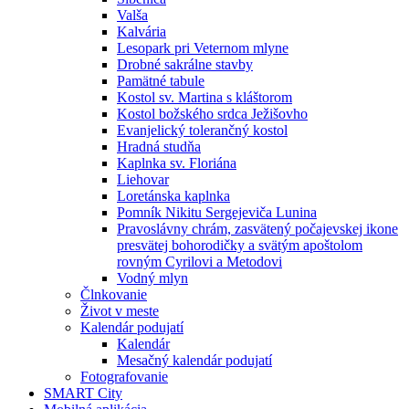
Valša
Kalvária
Lesopark pri Veternom mlyne
Drobné sakrálne stavby
Pamätné tabule
Kostol sv. Martina s kláštorom
Kostol božského srdca Ježišovho
Evanjelický tolerančný kostol
Hradná studňa
Kaplnka sv. Floriána
Liehovar
Loretánska kaplnka
Pomník Nikitu Sergejeviča Lunina
Pravoslávny chrám, zasvätený počajevskej ikone
presvätej bohorodičky a svätým apoštolom
rovným Cyrilovi a Metodovi
Vodný mlyn
Člnkovanie
Život v meste
Kalendár podujatí
Kalendár
Mesačný kalendár podujatí
Fotografovanie
SMART City