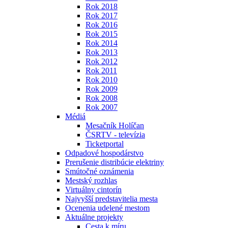
Rok 2018
Rok 2017
Rok 2016
Rok 2015
Rok 2014
Rok 2013
Rok 2012
Rok 2011
Rok 2010
Rok 2009
Rok 2008
Rok 2007
Médiá
Mesačník Holíčan
ČSRTV - televízia
Ticketportal
Odpadové hospodárstvo
Prerušenie distribúcie elektriny
Smútočné oznámenia
Mestský rozhlas
Virtuálny cintorín
Najvyšší predstavitelia mesta
Ocenenia udelené mestom
Aktuálne projekty
Cesta k míru