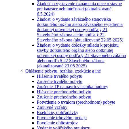
Žiadosť o vystavenie oznámenia obce o stavbe
pre kataster nehnuteľností (aktualizované
6.5.2024)
Žiadosť o vydanie záväzného stanoviska
dotknutého orgánu alebo záväzného vyjadrenia
dotknutej právnickej osoby podľa § 21
Stavebného zákona alebo podľa § 22
Stavebného zákona (aktualizované 22.05.2025)
Žiadosť o vydanie doložky súladu k projektu
stavby dotknutého orgánu alebo dotknutej
právnickej osoby podľa § 21 Stavebného zákona
alebo podľa § 22 Stavebného zákona
(aktualizované 23.05.2025)
Ohlásenie pobytu, rozhlas, exekúcie a iné
Hlásenie trvalého pobytu
Zrušenie trvalého pobytu
Zrušenie TP na návrh vlastníka budovy
Hlásenie prechodného pobytu
Zrušenie prechodného pobytu
Potvrdenie o trvalom (prechodnom) pobyte
Zmluvné vzťahy
Exekúcie, pohľadávky
Povolenie trhového predaja
Povolenie ohňostrojov
Vydanie voličského preukazu