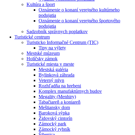
Kultúra a šport
Oznámenie o konaní verejného kultúrneho
podujatia
Oznámenie o konaní verejného športového
podujatia
Sadzobník správnych poplatkov
Turistické centrum
Turisticko Informačné Centrum (TIC)
Tipy na výlety
Mestské múzeum
Holíčsky zámok
Turistické miesta v meste
Mestská galéria
Bylinková záhrada
Veterný mlyn
Rozhľadňa na hrebeni
Komplex manufaktúrnych budov
Megality (Menhiry)
Tabačiareň a koniareň
Meštiansky dom
Baroková sýpka
Židovský cintorín
Zámocký park
Zámocký rybník
Šibenica