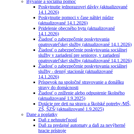
Bývanie a sociálna pomoc
Poskytnutie jednorazovej dávky (aktualizované
14.1.2026)
Poskytnutie pomoci v čase náhlej núdze
(aktualizované 14.1.2026)
Pridelenie obecného bytu (aktualizované
14.1.2026)
Žiadosť o zabezpečenie poskytovania
opatrovateľskej služby (aktualizované 14.1.2026)
Žiadosť o zabezpečenie poskytovania sociálnej
služby v zariadení pre seniorov, v zariadení
opatrovateľskej služby (aktualizované 14.1.2026)
Žiadosť o zabezpečenie poskytovania sociálnej
služby - denný stacionár (aktualizované
14.1.2026)
Príspevok na spoločné stravovanie a donášku
stravy do domácnosti
Žiadosť o zníženie alebo odpustenie školného
(aktualizované 1.9.2025)
Dotácie pre deti na stravu a školské potreby ⁄MŠ,
ZŠ, ŠZŠ⁄ (aktualizované 1.9.2025)
Dane a poplatky
Daň z nehnuteľností
Daň za predajné automaty a daň za nevýherné
hracie prístroje