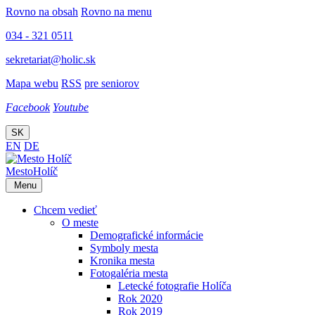
Rovno na obsah
Rovno na menu
034 - 321 0511
sekretariat@holic.sk
Mapa webu
RSS
pre seniorov
Facebook
Youtube
SK
EN
DE
Mesto
Holíč
Menu
Chcem vedieť
O meste
Demografické informácie
Symboly mesta
Kronika mesta
Fotogaléria mesta
Letecké fotografie Holíča
Rok 2020
Rok 2019