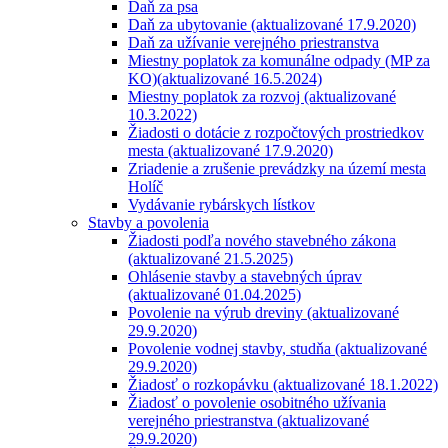
Daň za psa
Daň za ubytovanie (aktualizované 17.9.2020)
Daň za užívanie verejného priestranstva
Miestny poplatok za komunálne odpady (MP za
KO)(aktualizované 16.5.2024)
Miestny poplatok za rozvoj (aktualizované
10.3.2022)
Žiadosti o dotácie z rozpočtových prostriedkov
mesta (aktualizované 17.9.2020)
Zriadenie a zrušenie prevádzky na území mesta
Holíč
Vydávanie rybárskych lístkov
Stavby a povolenia
Žiadosti podľa nového stavebného zákona
(aktualizované 21.5.2025)
Ohlásenie stavby a stavebných úprav
(aktualizované 01.04.2025)
Povolenie na výrub dreviny (aktualizované
29.9.2020)
Povolenie vodnej stavby, studňa (aktualizované
29.9.2020)
Žiadosť o rozkopávku (aktualizované 18.1.2022)
Žiadosť o povolenie osobitného užívania
verejného priestranstva (aktualizované
29.9.2020)