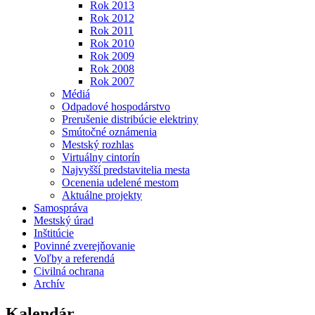
Rok 2013
Rok 2012
Rok 2011
Rok 2010
Rok 2009
Rok 2008
Rok 2007
Médiá
Odpadové hospodárstvo
Prerušenie distribúcie elektriny
Smútočné oznámenia
Mestský rozhlas
Virtuálny cintorín
Najvyšší predstavitelia mesta
Ocenenia udelené mestom
Aktuálne projekty
Samospráva
Mestský úrad
Inštitúcie
Povinné zverejňovanie
Voľby a referendá
Civilná ochrana
Archív
Kalendár