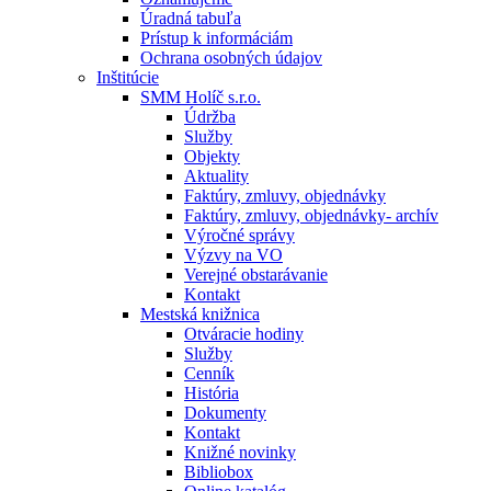
Úradná tabuľa
Prístup k informáciám
Ochrana osobných údajov
Inštitúcie
SMM Holíč s.r.o.
Údržba
Služby
Objekty
Aktuality
Faktúry, zmluvy, objednávky
Faktúry, zmluvy, objednávky- archív
Výročné správy
Výzvy na VO
Verejné obstarávanie
Kontakt
Mestská knižnica
Otváracie hodiny
Služby
Cenník
História
Dokumenty
Kontakt
Knižné novinky
Bibliobox