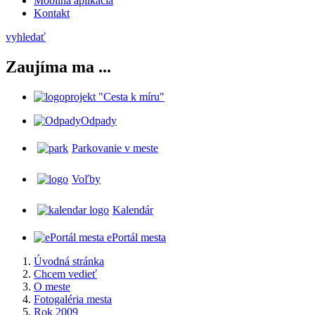
Mobilná aplikácia
Kontakt
vyhledať
Zaujíma ma ...
projekt "Cesta k míru"
Odpady
Parkovanie v meste
Voľby
Kalendár
ePortál mesta
Úvodná stránka
Chcem vedieť
O meste
Fotogaléria mesta
Rok 2009