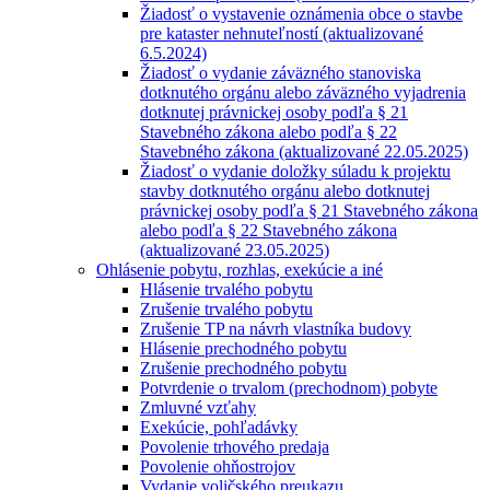
Žiadosť o vystavenie oznámenia obce o stavbe
pre kataster nehnuteľností (aktualizované
6.5.2024)
Žiadosť o vydanie záväzného stanoviska
dotknutého orgánu alebo záväzného vyjadrenia
dotknutej právnickej osoby podľa § 21
Stavebného zákona alebo podľa § 22
Stavebného zákona (aktualizované 22.05.2025)
Žiadosť o vydanie doložky súladu k projektu
stavby dotknutého orgánu alebo dotknutej
právnickej osoby podľa § 21 Stavebného zákona
alebo podľa § 22 Stavebného zákona
(aktualizované 23.05.2025)
Ohlásenie pobytu, rozhlas, exekúcie a iné
Hlásenie trvalého pobytu
Zrušenie trvalého pobytu
Zrušenie TP na návrh vlastníka budovy
Hlásenie prechodného pobytu
Zrušenie prechodného pobytu
Potvrdenie o trvalom (prechodnom) pobyte
Zmluvné vzťahy
Exekúcie, pohľadávky
Povolenie trhového predaja
Povolenie ohňostrojov
Vydanie voličského preukazu