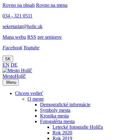
Rovno na obsah
Rovno na menu
034 - 321 0511
sekretariat@holic.sk
Mapa webu
RSS
pre seniorov
Facebook
Youtube
SK
EN
DE
Mesto
Holíč
Menu
Chcem vedieť
O meste
Demografické informácie
Symboly mesta
Kronika mesta
Fotogaléria mesta
Letecké fotografie Holíča
Rok 2020
Rok 2019