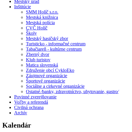
Mestský úrad
Inštitúcie
SMM Holíč s.r.o.
Mestská knižnica
Mestská polícia
CVČ Holíč
Školy
Mestský hasičský zbor
Turisticko - informačné centrum
Tabačiareň - kultúrne centrum
Zberný dvor
Klub turistov
Matica slovenská
Združenie obcí CykloEko
Záujmové organizácie
Športové organizácie
Sociálne a cirkevné organizácie
Ostatné ⁄banky, zdravotníctvo, ubytovanie, gastro⁄
Povinné zverejňovanie
Voľby a referendá
Civilná ochrana
Archív
Kalendár