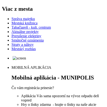
Viac z mesta
Správa majetku
Mestská knižnica
Tabačiareň - kult. centrum
Aktuálne projekty
Prerušenie elektriny
Smútočné oznámenia
Straty a nálezy
Mestský rozhlas
MOBILNÁ APLIKÁCIA
Mobilná aplikácia - MUNIPOLIS
Čo vám registrácia prinesie?
Aplikácia Vás sama upozorní na vývoz odpadu deň
vopred
Hry o lístky zdarma - hrajte o lístky na naše akcie