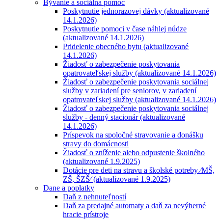
Bývanie a sociálna pomoc
Poskytnutie jednorazovej dávky (aktualizované
14.1.2026)
Poskytnutie pomoci v čase náhlej núdze
(aktualizované 14.1.2026)
Pridelenie obecného bytu (aktualizované
14.1.2026)
Žiadosť o zabezpečenie poskytovania
opatrovateľskej služby (aktualizované 14.1.2026)
Žiadosť o zabezpečenie poskytovania sociálnej
služby v zariadení pre seniorov, v zariadení
opatrovateľskej služby (aktualizované 14.1.2026)
Žiadosť o zabezpečenie poskytovania sociálnej
služby - denný stacionár (aktualizované
14.1.2026)
Príspevok na spoločné stravovanie a donášku
stravy do domácnosti
Žiadosť o zníženie alebo odpustenie školného
(aktualizované 1.9.2025)
Dotácie pre deti na stravu a školské potreby ⁄MŠ,
ZŠ, ŠZŠ⁄ (aktualizované 1.9.2025)
Dane a poplatky
Daň z nehnuteľností
Daň za predajné automaty a daň za nevýherné
hracie prístroje