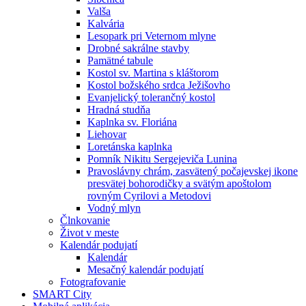
Valša
Kalvária
Lesopark pri Veternom mlyne
Drobné sakrálne stavby
Pamätné tabule
Kostol sv. Martina s kláštorom
Kostol božského srdca Ježišovho
Evanjelický tolerančný kostol
Hradná studňa
Kaplnka sv. Floriána
Liehovar
Loretánska kaplnka
Pomník Nikitu Sergejeviča Lunina
Pravoslávny chrám, zasvätený počajevskej ikone
presvätej bohorodičky a svätým apoštolom
rovným Cyrilovi a Metodovi
Vodný mlyn
Člnkovanie
Život v meste
Kalendár podujatí
Kalendár
Mesačný kalendár podujatí
Fotografovanie
SMART City