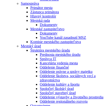
Samospráva
Primátor mesta
Zástupca primátora
Hlavný kontrolór
Mestská rada
Dokumenty
Mestské zastupiteľstvo
Dokumenty
YouTube kanál zasadnutí MSZ
Komisie mestského zastupiteľstva
Mestský úrad
Štruktúra mestského úradu
Prednosta mestského úradu
Správca IT
Kancelária vedenia mesta
Oddelenie finančné
Oddelenie právne a správy majetku
Oddelenie školstva, sociálnych vecí a
zdravotníctva
Oddelenie kultúry a športu
Spoločný školský úrad
Spoločný stavebný úrad
Oddelenie výstavby a životného prostredia
Oddelenie regionálneho rozvoja
Oznamujeme