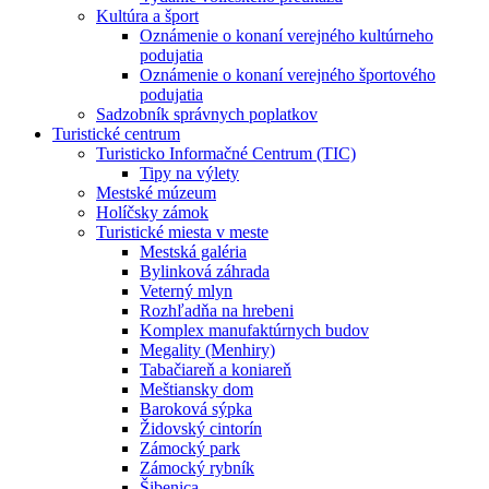
Kultúra a šport
Oznámenie o konaní verejného kultúrneho
podujatia
Oznámenie o konaní verejného športového
podujatia
Sadzobník správnych poplatkov
Turistické centrum
Turisticko Informačné Centrum (TIC)
Tipy na výlety
Mestské múzeum
Holíčsky zámok
Turistické miesta v meste
Mestská galéria
Bylinková záhrada
Veterný mlyn
Rozhľadňa na hrebeni
Komplex manufaktúrnych budov
Megality (Menhiry)
Tabačiareň a koniareň
Meštiansky dom
Baroková sýpka
Židovský cintorín
Zámocký park
Zámocký rybník
Šibenica