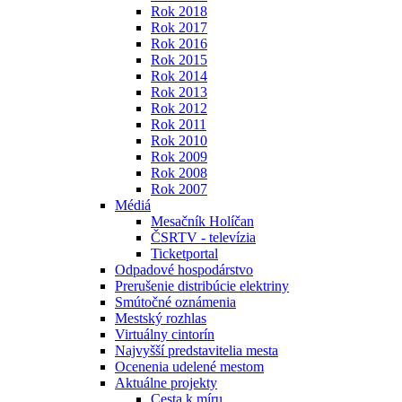
Rok 2018
Rok 2017
Rok 2016
Rok 2015
Rok 2014
Rok 2013
Rok 2012
Rok 2011
Rok 2010
Rok 2009
Rok 2008
Rok 2007
Médiá
Mesačník Holíčan
ČSRTV - televízia
Ticketportal
Odpadové hospodárstvo
Prerušenie distribúcie elektriny
Smútočné oznámenia
Mestský rozhlas
Virtuálny cintorín
Najvyšší predstavitelia mesta
Ocenenia udelené mestom
Aktuálne projekty
Cesta k míru