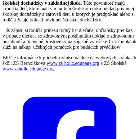
školskej dochádzky v základnej škole.
Túto povinnosť majú
i rodičia detí, ktoré mali v minulom školskom roku odklad povinnej
školskej dochádzky a zároveň detí, u ktorých je predpoklad alebo si
rodičia želajú odklad povinnej školskej dochádzky.
K
zápisu si rodičia prinesú rodný list dieťaťa, občiansky preukaz,
v prípade dieťaťa so zdravotným postihnutím doklad o zdravotnom
postihnutí a finančné prostriedky na zápisné vo výške 15 € /poplatok
slúži na nákup učebných pomôcok pre budúcich prváčikov/.
Bližšie informácie k priebehu zápisu nájdete na webových stránkach
škôl: ZŠ Bernolákova
www.zs-holic.edupage.org
a ZŠ Školská
www.zsholic.edupage.org
.