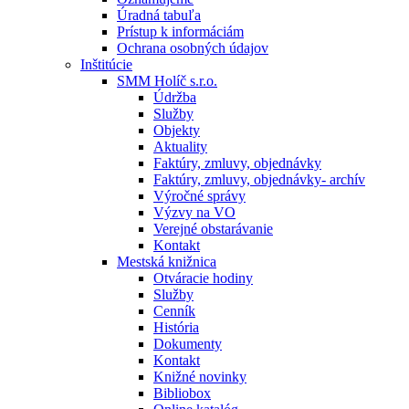
Úradná tabuľa
Prístup k informáciám
Ochrana osobných údajov
Inštitúcie
SMM Holíč s.r.o.
Údržba
Služby
Objekty
Aktuality
Faktúry, zmluvy, objednávky
Faktúry, zmluvy, objednávky- archív
Výročné správy
Výzvy na VO
Verejné obstarávanie
Kontakt
Mestská knižnica
Otváracie hodiny
Služby
Cenník
História
Dokumenty
Kontakt
Knižné novinky
Bibliobox