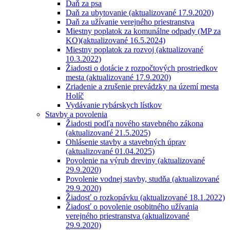
Daň za psa
Daň za ubytovanie (aktualizované 17.9.2020)
Daň za užívanie verejného priestranstva
Miestny poplatok za komunálne odpady (MP za
KO)(aktualizované 16.5.2024)
Miestny poplatok za rozvoj (aktualizované
10.3.2022)
Žiadosti o dotácie z rozpočtových prostriedkov
mesta (aktualizované 17.9.2020)
Zriadenie a zrušenie prevádzky na území mesta
Holíč
Vydávanie rybárskych lístkov
Stavby a povolenia
Žiadosti podľa nového stavebného zákona
(aktualizované 21.5.2025)
Ohlásenie stavby a stavebných úprav
(aktualizované 01.04.2025)
Povolenie na výrub dreviny (aktualizované
29.9.2020)
Povolenie vodnej stavby, studňa (aktualizované
29.9.2020)
Žiadosť o rozkopávku (aktualizované 18.1.2022)
Žiadosť o povolenie osobitného užívania
verejného priestranstva (aktualizované
29.9.2020)