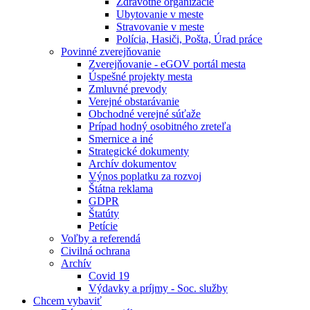
Zdravotné organizácie
Ubytovanie v meste
Stravovanie v meste
Polícia, Hasiči, Pošta, Úrad práce
Povinné zverejňovanie
Zverejňovanie - eGOV portál mesta
Úspešné projekty mesta
Zmluvné prevody
Verejné obstarávanie
Obchodné verejné súťaže
Prípad hodný osobitného zreteľa
Smernice a iné
Strategické dokumenty
Archív dokumentov
Výnos poplatku za rozvoj
Štátna reklama
GDPR
Štatúty
Petície
Voľby a referendá
Civilná ochrana
Archív
Covid 19
Výdavky a príjmy - Soc. služby
Chcem vybaviť