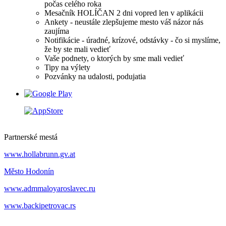
počas celého roka
Mesačník HOLÍČAN 2 dni vopred len v aplikácii
Ankety - neustále zlepšujeme mesto váš názor nás
zaujíma
Notifikácie - úradné, krízové, odstávky - čo si myslíme,
že by ste mali vedieť
Vaše podnety, o ktorých by sme mali vedieť
Tipy na výlety
Pozvánky na udalosti, podujatia
Partnerské mestá
www.hollabrunn.gv.at
Město Hodonín
www.admmaloyaroslavec.ru
www.backipetrovac.rs