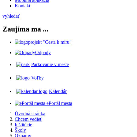
Mobilná aplikácia
Kontakt
vyhledať
Zaujíma ma ...
projekt "Cesta k míru"
Odpady
Parkovanie v meste
Voľby
Kalendár
ePortál mesta
Úvodná stránka
Chcem vedieť
Inštitúcie
Školy
Oznamy