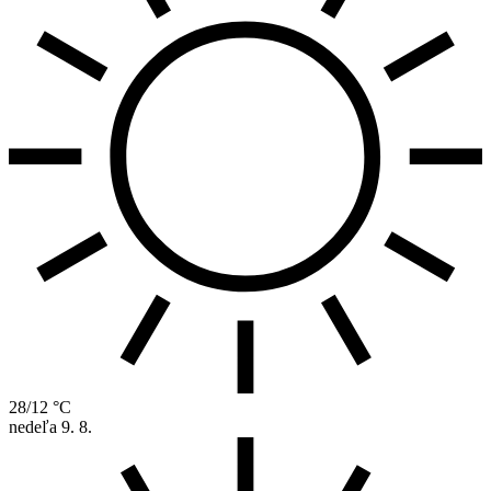
28/12 °C
nedeľa
9. 8.