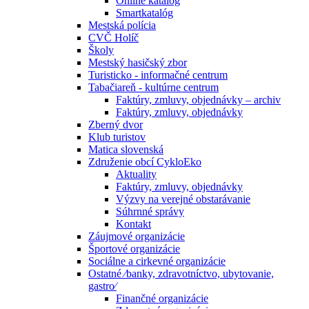
Online katalóg
Smartkatalóg
Mestská polícia
CVČ Holíč
Školy
Mestský hasičský zbor
Turisticko - informačné centrum
Tabačiareň - kultúrne centrum
Faktúry, zmluvy, objednávky – archiv
Faktúry, zmluvy, objednávky
Zberný dvor
Klub turistov
Matica slovenská
Združenie obcí CykloEko
Aktuality
Faktúry, zmluvy, objednávky
Výzvy na verejné obstarávanie
Súhrnné správy
Kontakt
Záujmové organizácie
Športové organizácie
Sociálne a cirkevné organizácie
Ostatné ⁄banky, zdravotníctvo, ubytovanie,
gastro⁄
Finančné organizácie