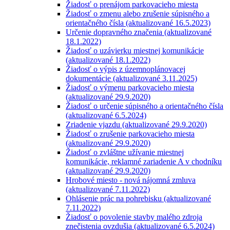
Žiadosť o prenájom parkovacieho miesta
Žiadosť o zmenu alebo zrušenie súpisného a
orientačného čísla (aktualizované 16.5.2023)
Určenie dopravného značenia (aktualizované
18.1.2022)
Žiadosť o uzávierku miestnej komunikácie
(aktualizované 18.1.2022)
Žiadosť o výpis z územnoplánovacej
dokumentácie (aktualizované 3.11.2025)
Žiadosť o výmenu parkovacieho miesta
(aktualizované 29.9.2020)
Žiadosť o určenie súpisného a orientačného čísla
(aktualizované 6.5.2024)
Zriadenie vjazdu (aktualizované 29.9.2020)
Žiadosť o zrušenie parkovacieho miesta
(aktualizované 29.9.2020)
Žiadosť o zvláštne užívanie miestnej
komunikácie, reklamné zariadenie A v chodníku
(aktualizované 29.9.2020)
Hrobové miesto - nová nájomná zmluva
(aktualizované 7.11.2022)
Ohlásenie prác na pohrebisku (aktualizované
7.11.2022)
Žiadosť o povolenie stavby malého zdroja
znečistenia ovzdušia (aktualizované 6.5.2024)