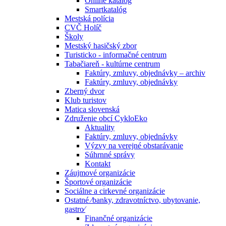
Online katalóg
Smartkatalóg
Mestská polícia
CVČ Holíč
Školy
Mestský hasičský zbor
Turisticko - informačné centrum
Tabačiareň - kultúrne centrum
Faktúry, zmluvy, objednávky – archiv
Faktúry, zmluvy, objednávky
Zberný dvor
Klub turistov
Matica slovenská
Združenie obcí CykloEko
Aktuality
Faktúry, zmluvy, objednávky
Výzvy na verejné obstarávanie
Súhrnné správy
Kontakt
Záujmové organizácie
Športové organizácie
Sociálne a cirkevné organizácie
Ostatné ⁄banky, zdravotníctvo, ubytovanie,
gastro⁄
Finančné organizácie