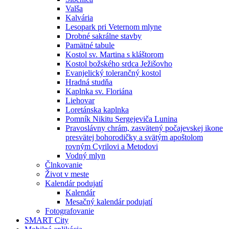
Valša
Kalvária
Lesopark pri Veternom mlyne
Drobné sakrálne stavby
Pamätné tabule
Kostol sv. Martina s kláštorom
Kostol božského srdca Ježišovho
Evanjelický tolerančný kostol
Hradná studňa
Kaplnka sv. Floriána
Liehovar
Loretánska kaplnka
Pomník Nikitu Sergejeviča Lunina
Pravoslávny chrám, zasvätený počajevskej ikone
presvätej bohorodičky a svätým apoštolom
rovným Cyrilovi a Metodovi
Vodný mlyn
Člnkovanie
Život v meste
Kalendár podujatí
Kalendár
Mesačný kalendár podujatí
Fotografovanie
SMART City