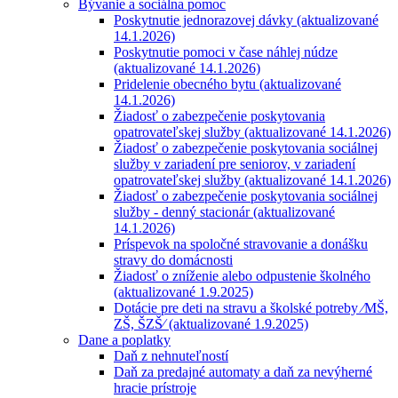
Bývanie a sociálna pomoc
Poskytnutie jednorazovej dávky (aktualizované
14.1.2026)
Poskytnutie pomoci v čase náhlej núdze
(aktualizované 14.1.2026)
Pridelenie obecného bytu (aktualizované
14.1.2026)
Žiadosť o zabezpečenie poskytovania
opatrovateľskej služby (aktualizované 14.1.2026)
Žiadosť o zabezpečenie poskytovania sociálnej
služby v zariadení pre seniorov, v zariadení
opatrovateľskej služby (aktualizované 14.1.2026)
Žiadosť o zabezpečenie poskytovania sociálnej
služby - denný stacionár (aktualizované
14.1.2026)
Príspevok na spoločné stravovanie a donášku
stravy do domácnosti
Žiadosť o zníženie alebo odpustenie školného
(aktualizované 1.9.2025)
Dotácie pre deti na stravu a školské potreby ⁄MŠ,
ZŠ, ŠZŠ⁄ (aktualizované 1.9.2025)
Dane a poplatky
Daň z nehnuteľností
Daň za predajné automaty a daň za nevýherné
hracie prístroje