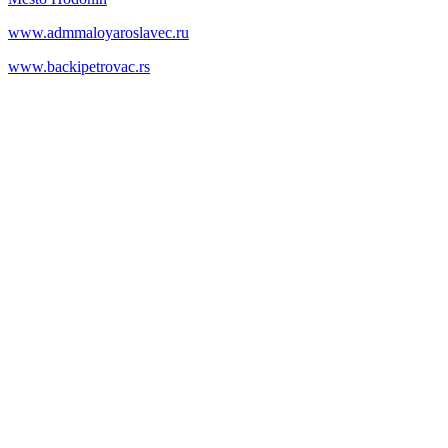
www.admmaloyaroslavec.ru
www.backipetrovac.rs