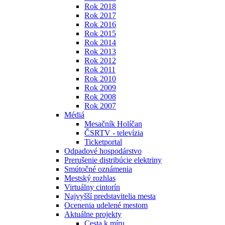
Rok 2018
Rok 2017
Rok 2016
Rok 2015
Rok 2014
Rok 2013
Rok 2012
Rok 2011
Rok 2010
Rok 2009
Rok 2008
Rok 2007
Médiá
Mesačník Holíčan
ČSRTV - televízia
Ticketportal
Odpadové hospodárstvo
Prerušenie distribúcie elektriny
Smútočné oznámenia
Mestský rozhlas
Virtuálny cintorín
Najvyšší predstavitelia mesta
Ocenenia udelené mestom
Aktuálne projekty
Cesta k míru