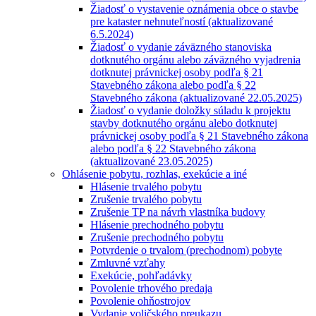
Žiadosť o vystavenie oznámenia obce o stavbe
pre kataster nehnuteľností (aktualizované
6.5.2024)
Žiadosť o vydanie záväzného stanoviska
dotknutého orgánu alebo záväzného vyjadrenia
dotknutej právnickej osoby podľa § 21
Stavebného zákona alebo podľa § 22
Stavebného zákona (aktualizované 22.05.2025)
Žiadosť o vydanie doložky súladu k projektu
stavby dotknutého orgánu alebo dotknutej
právnickej osoby podľa § 21 Stavebného zákona
alebo podľa § 22 Stavebného zákona
(aktualizované 23.05.2025)
Ohlásenie pobytu, rozhlas, exekúcie a iné
Hlásenie trvalého pobytu
Zrušenie trvalého pobytu
Zrušenie TP na návrh vlastníka budovy
Hlásenie prechodného pobytu
Zrušenie prechodného pobytu
Potvrdenie o trvalom (prechodnom) pobyte
Zmluvné vzťahy
Exekúcie, pohľadávky
Povolenie trhového predaja
Povolenie ohňostrojov
Vydanie voličského preukazu