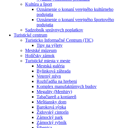
Kultúra a šport
Oznámenie o konaní verejného kultúrneho
podujatia
Oznámenie o konaní verejného športového
podujatia
Sadzobník správnych poplatkov
Turistické centrum
Turisticko Informačné Centrum (TIC)
Tipy na výlety
Mestské múzeum
Holíčsky zámok
Turistické miesta v meste
Mestská galéria
Bylinková záhrada
Veterný mlyn
Rozhľadňa na hrebeni
Komplex manufaktúrnych budov
Megality (Menhiry)
Tabačiareň a koniareň
Meštiansky dom
Baroková sýpka
Židovský cintorín
Zámocký park
Zámocký rybník
Šibenica