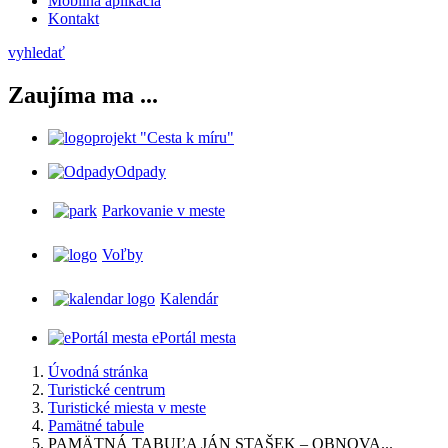
Mobilná aplikácia
Kontakt
vyhledať
Zaujíma ma ...
projekt "Cesta k míru"
Odpady
Parkovanie v meste
Voľby
Kalendár
ePortál mesta
Úvodná stránka
Turistické centrum
Turistické miesta v meste
Pamätné tabule
PAMÄTNÁ TABUĽA JÁN STAŠEK – OBNOVA...