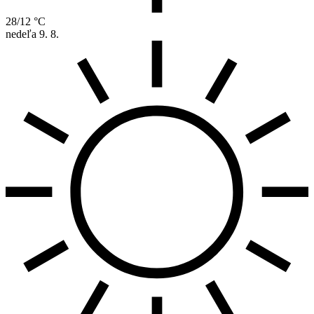
28/12 °C
nedeľa
9. 8.