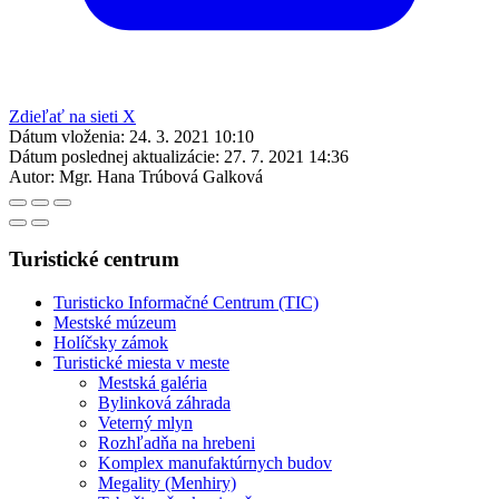
Zdieľať na sieti X
Dátum vloženia:
24. 3. 2021 10:10
Dátum poslednej aktualizácie:
27. 7. 2021 14:36
Autor:
Mgr. Hana Trúbová Galková
Turistické centrum
Turisticko Informačné Centrum (TIC)
Mestské múzeum
Holíčsky zámok
Turistické miesta v meste
Mestská galéria
Bylinková záhrada
Veterný mlyn
Rozhľadňa na hrebeni
Komplex manufaktúrnych budov
Megality (Menhiry)