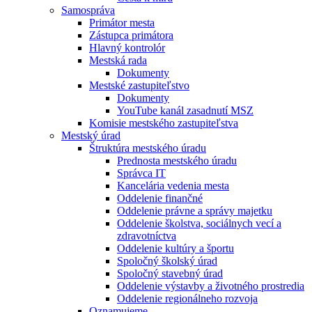
Samospráva
Primátor mesta
Zástupca primátora
Hlavný kontrolór
Mestská rada
Dokumenty
Mestské zastupiteľstvo
Dokumenty
YouTube kanál zasadnutí MSZ
Komisie mestského zastupiteľstva
Mestský úrad
Štruktúra mestského úradu
Prednosta mestského úradu
Správca IT
Kancelária vedenia mesta
Oddelenie finančné
Oddelenie právne a správy majetku
Oddelenie školstva, sociálnych vecí a
zdravotníctva
Oddelenie kultúry a športu
Spoločný školský úrad
Spoločný stavebný úrad
Oddelenie výstavby a životného prostredia
Oddelenie regionálneho rozvoja
Oznamujeme