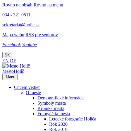
Rovno na obsah
Rovno na menu
034 - 321 0511
sekretariat@holic.sk
Mapa webu
RSS
pre seniorov
Facebook
Youtube
SK
EN
DE
Mesto
Holíč
Menu
Chcem vedieť
O meste
Demografické informácie
Symboly mesta
Kronika mesta
Fotogaléria mesta
Letecké fotografie Holíča
Rok 2020
Rok 2019