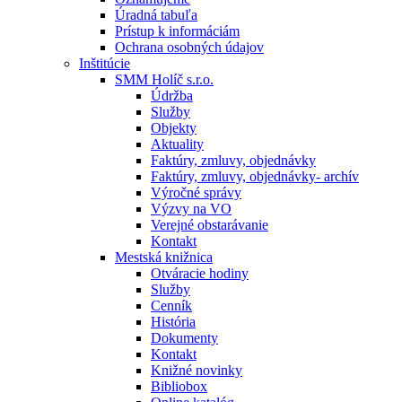
Úradná tabuľa
Prístup k informáciám
Ochrana osobných údajov
Inštitúcie
SMM Holíč s.r.o.
Údržba
Služby
Objekty
Aktuality
Faktúry, zmluvy, objednávky
Faktúry, zmluvy, objednávky- archív
Výročné správy
Výzvy na VO
Verejné obstarávanie
Kontakt
Mestská knižnica
Otváracie hodiny
Služby
Cenník
História
Dokumenty
Kontakt
Knižné novinky
Bibliobox