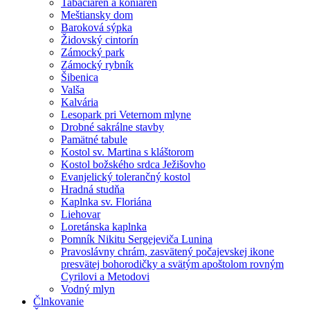
Tabačiareň a koniareň
Meštiansky dom
Baroková sýpka
Židovský cintorín
Zámocký park
Zámocký rybník
Šibenica
Valša
Kalvária
Lesopark pri Veternom mlyne
Drobné sakrálne stavby
Pamätné tabule
Kostol sv. Martina s kláštorom
Kostol božského srdca Ježišovho
Evanjelický tolerančný kostol
Hradná studňa
Kaplnka sv. Floriána
Liehovar
Loretánska kaplnka
Pomník Nikitu Sergejeviča Lunina
Pravoslávny chrám, zasvätený počajevskej ikone
presvätej bohorodičky a svätým apoštolom rovným
Cyrilovi a Metodovi
Vodný mlyn
Člnkovanie