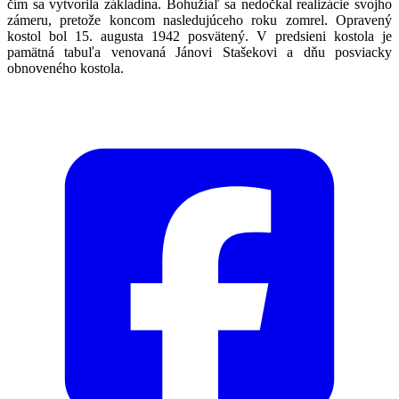
čím sa vytvorila základina. Bohužiaľ sa nedočkal realizácie svojho
zámeru, pretože koncom nasledujúceho roku zomrel. Opravený
kostol bol 15. augusta 1942 posvätený. V predsieni kostola je
pamätná tabuľa venovaná Jánovi Stašekovi a dňu posviacky
obnoveného kostola.