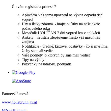
Čo vám registrácia prinesie?
Aplikácia Vás sama upozorní na vývoz odpadu deň
vopred
Hry o lístky zdarma - hrajte o lístky na naše akcie
počas celého roka
Mesačník HOLÍČAN 2 dni vopred len v aplikácii
Ankety - neustále zlepšujeme mesto váš názor nás
zaujíma
Notifikácie - úradné, krízové, odstávky - čo si myslíme,
že by ste mali vedieť
Vaše podnety, o ktorých by sme mali vedieť
Tipy na výlety
Pozvánky na udalosti, podujatia
Partnerské mestá
www.hollabrunn.gv.at
Město Hodonín