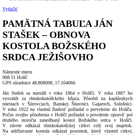
Vytlačiť
PAMÄTNÁ TABUĽA JÁN
STAŠEK – OBNOVA
KOSTOLA BOŽSKÉHO
SRDCA JEŽIŠOVHO
Námestie mieru
908 51 Holíč
GPS súradnice 48.808098, 17.164066
Ján Stašek sa narodil v roku 1864 v Holíči. V roku 1887 ho
vysvätili za rímskokatolíckeho kňaza. Pôsobil na kaplánskych
miestach v Šúrovciach, Banskej Štiavnici, Gajaroch, Sološnici.
V roku 1922 na vlastnú žiadosť požiadal o prevelenie do Holíča.
Počas svojho pôsobenia v Holíči požiadal o povolenie opraviť pol
druhého storočia zanedbaný kostol Božského srdca v Holíči.
V závete odkázal rímskokatolíckej cirkvi celý svoj majetok.
Na udržiavanie kostola odkázal pozemok, ktorý vlastnil cirkvi,