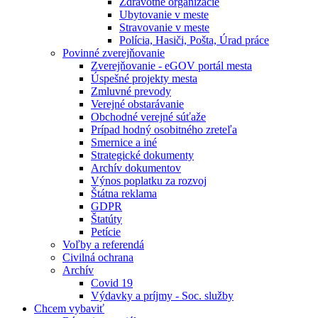
Zdravotné organizácie
Ubytovanie v meste
Stravovanie v meste
Polícia, Hasiči, Pošta, Úrad práce
Povinné zverejňovanie
Zverejňovanie - eGOV portál mesta
Úspešné projekty mesta
Zmluvné prevody
Verejné obstarávanie
Obchodné verejné súťaže
Prípad hodný osobitného zreteľa
Smernice a iné
Strategické dokumenty
Archív dokumentov
Výnos poplatku za rozvoj
Štátna reklama
GDPR
Štatúty
Petície
Voľby a referendá
Civilná ochrana
Archív
Covid 19
Výdavky a príjmy - Soc. služby
Chcem vybaviť