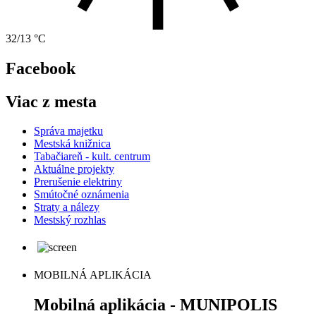
32/13 °C
Facebook
Viac z mesta
Správa majetku
Mestská knižnica
Tabačiareň - kult. centrum
Aktuálne projekty
Prerušenie elektriny
Smútočné oznámenia
Straty a nálezy
Mestský rozhlas
MOBILNÁ APLIKÁCIA
Mobilná aplikácia - MUNIPOLIS