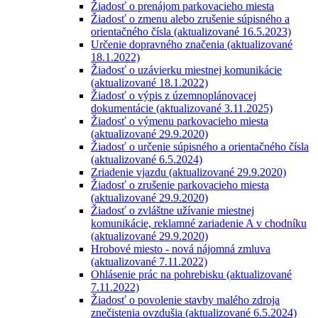
Žiadosť o prenájom parkovacieho miesta
Žiadosť o zmenu alebo zrušenie súpisného a
orientačného čísla (aktualizované 16.5.2023)
Určenie dopravného značenia (aktualizované
18.1.2022)
Žiadosť o uzávierku miestnej komunikácie
(aktualizované 18.1.2022)
Žiadosť o výpis z územnoplánovacej
dokumentácie (aktualizované 3.11.2025)
Žiadosť o výmenu parkovacieho miesta
(aktualizované 29.9.2020)
Žiadosť o určenie súpisného a orientačného čísla
(aktualizované 6.5.2024)
Zriadenie vjazdu (aktualizované 29.9.2020)
Žiadosť o zrušenie parkovacieho miesta
(aktualizované 29.9.2020)
Žiadosť o zvláštne užívanie miestnej
komunikácie, reklamné zariadenie A v chodníku
(aktualizované 29.9.2020)
Hrobové miesto - nová nájomná zmluva
(aktualizované 7.11.2022)
Ohlásenie prác na pohrebisku (aktualizované
7.11.2022)
Žiadosť o povolenie stavby malého zdroja
znečistenia ovzdušia (aktualizované 6.5.2024)