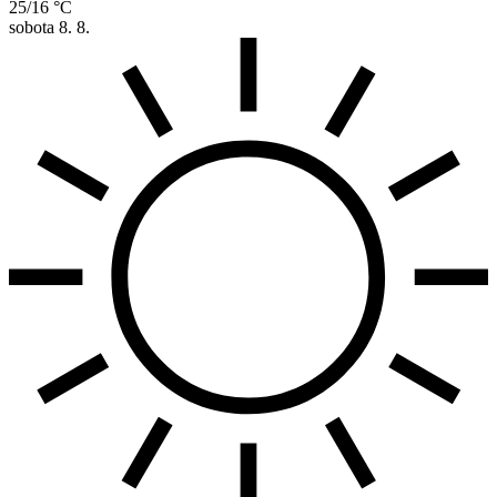
25/16 °C
sobota
8. 8.