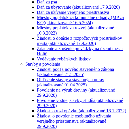
Daň za psa
Daň za ubytovanie (aktualizované 17.9.2020)
Daň za užívanie verejného priestranstva
Miestny poplatok za komunálne odpady (MP za
KO)(aktualizované 16.5.2024)
Miestny poplatok za rozvoj (aktualizované
10.3.2022)
Žiadosti o dotácie z rozpočtových prostriedkov
mesta (aktualizované 17.9.2020)
Zriadenie a zrušenie prevádzky na území mesta
Holíč
Vydávanie rybárskych lístkov
Stavby a povolenia
Žiadosti podľa nového stavebného zákona
(aktualizované 21.5.2025)
Ohlásenie stavby a stavebných úprav
(aktualizované 01.04.2025)
Povolenie na výrub dreviny (aktualizované
29.9.2020)
Povolenie vodnej stavby, studňa (aktualizované
29.9.2020)
Žiadosť o rozkopávku (aktualizované 18.1.2022)
Žiadosť o povolenie osobitného užívania
verejného priestranstva (aktualizované
29.9.2020)