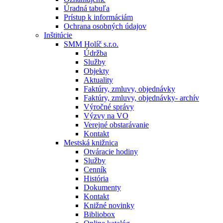
Úradná tabuľa
Prístup k informáciám
Ochrana osobných údajov
Inštitúcie
SMM Holíč s.r.o.
Údržba
Služby
Objekty
Aktuality
Faktúry, zmluvy, objednávky
Faktúry, zmluvy, objednávky- archív
Výročné správy
Výzvy na VO
Verejné obstarávanie
Kontakt
Mestská knižnica
Otváracie hodiny
Služby
Cenník
História
Dokumenty
Kontakt
Knižné novinky
Bibliobox