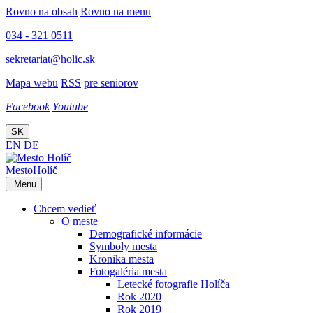
Rovno na obsah
Rovno na menu
034 - 321 0511
sekretariat@holic.sk
Mapa webu
RSS
pre seniorov
Facebook
Youtube
SK
EN
DE
Mesto
Holíč
Menu
Chcem vedieť
O meste
Demografické informácie
Symboly mesta
Kronika mesta
Fotogaléria mesta
Letecké fotografie Holíča
Rok 2020
Rok 2019