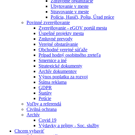
Zdravotné organizácie
Ubytovanie v meste
Stravovanie v meste
Polícia, Hasiči, Pošta, Úrad práce
Povinné zverejňovanie
Zverejňovanie - eGOV portál mesta
Úspešné projekty mesta
Zmluvné prevody
Verejné obstarávanie
Obchodné verejné súťaže
Prípad hodný osobitného zreteľa
Smernice a iné
Strategické dokumenty
Archív dokumentov
Výnos poplatku za rozvoj
Štátna reklama
GDPR
Štatúty
Petície
Voľby a referendá
Civilná ochrana
Archív
Covid 19
Výdavky a príjmy - Soc. služby
Chcem vybaviť