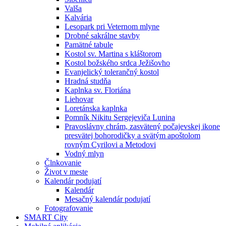
Valša
Kalvária
Lesopark pri Veternom mlyne
Drobné sakrálne stavby
Pamätné tabule
Kostol sv. Martina s kláštorom
Kostol božského srdca Ježišovho
Evanjelický tolerančný kostol
Hradná studňa
Kaplnka sv. Floriána
Liehovar
Loretánska kaplnka
Pomník Nikitu Sergejeviča Lunina
Pravoslávny chrám, zasvätený počajevskej ikone
presvätej bohorodičky a svätým apoštolom
rovným Cyrilovi a Metodovi
Vodný mlyn
Člnkovanie
Život v meste
Kalendár podujatí
Kalendár
Mesačný kalendár podujatí
Fotografovanie
SMART City