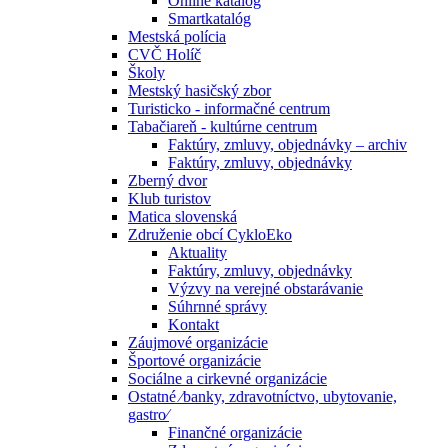
Online katalóg
Smartkatalóg
Mestská polícia
CVČ Holíč
Školy
Mestský hasičský zbor
Turisticko - informačné centrum
Tabačiareň - kultúrne centrum
Faktúry, zmluvy, objednávky – archiv
Faktúry, zmluvy, objednávky
Zberný dvor
Klub turistov
Matica slovenská
Združenie obcí CykloEko
Aktuality
Faktúry, zmluvy, objednávky
Výzvy na verejné obstarávanie
Súhrnné správy
Kontakt
Záujmové organizácie
Športové organizácie
Sociálne a cirkevné organizácie
Ostatné ⁄banky, zdravotníctvo, ubytovanie,
gastro⁄
Finančné organizácie