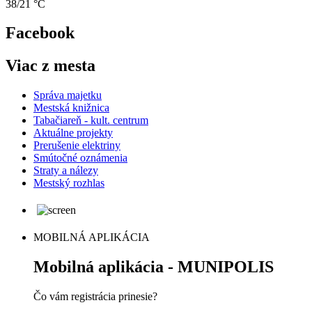
38/21 °C
Facebook
Viac z mesta
Správa majetku
Mestská knižnica
Tabačiareň - kult. centrum
Aktuálne projekty
Prerušenie elektriny
Smútočné oznámenia
Straty a nálezy
Mestský rozhlas
MOBILNÁ APLIKÁCIA
Mobilná aplikácia - MUNIPOLIS
Čo vám registrácia prinesie?