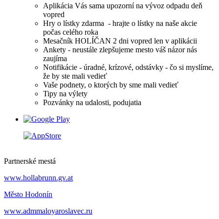
Aplikácia Vás sama upozorní na vývoz odpadu deň
vopred
Hry o lístky zdarma - hrajte o lístky na naše akcie
počas celého roka
Mesačník HOLÍČAN 2 dni vopred len v aplikácii
Ankety - neustále zlepšujeme mesto váš názor nás
zaujíma
Notifikácie - úradné, krízové, odstávky - čo si myslíme,
že by ste mali vedieť
Vaše podnety, o ktorých by sme mali vedieť
Tipy na výlety
Pozvánky na udalosti, podujatia
Partnerské mestá
www.hollabrunn.gv.at
Město Hodonín
www.admmaloyaroslavec.ru