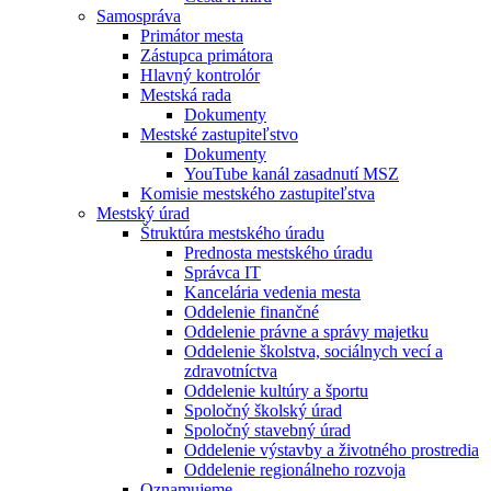
Samospráva
Primátor mesta
Zástupca primátora
Hlavný kontrolór
Mestská rada
Dokumenty
Mestské zastupiteľstvo
Dokumenty
YouTube kanál zasadnutí MSZ
Komisie mestského zastupiteľstva
Mestský úrad
Štruktúra mestského úradu
Prednosta mestského úradu
Správca IT
Kancelária vedenia mesta
Oddelenie finančné
Oddelenie právne a správy majetku
Oddelenie školstva, sociálnych vecí a
zdravotníctva
Oddelenie kultúry a športu
Spoločný školský úrad
Spoločný stavebný úrad
Oddelenie výstavby a životného prostredia
Oddelenie regionálneho rozvoja
Oznamujeme