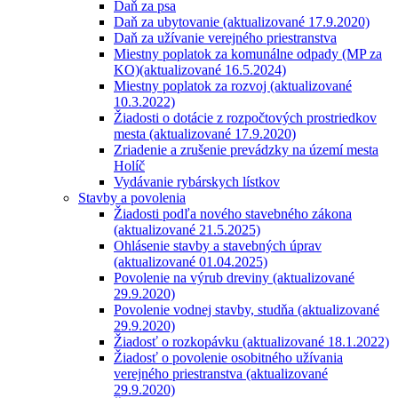
Daň za psa
Daň za ubytovanie (aktualizované 17.9.2020)
Daň za užívanie verejného priestranstva
Miestny poplatok za komunálne odpady (MP za
KO)(aktualizované 16.5.2024)
Miestny poplatok za rozvoj (aktualizované
10.3.2022)
Žiadosti o dotácie z rozpočtových prostriedkov
mesta (aktualizované 17.9.2020)
Zriadenie a zrušenie prevádzky na území mesta
Holíč
Vydávanie rybárskych lístkov
Stavby a povolenia
Žiadosti podľa nového stavebného zákona
(aktualizované 21.5.2025)
Ohlásenie stavby a stavebných úprav
(aktualizované 01.04.2025)
Povolenie na výrub dreviny (aktualizované
29.9.2020)
Povolenie vodnej stavby, studňa (aktualizované
29.9.2020)
Žiadosť o rozkopávku (aktualizované 18.1.2022)
Žiadosť o povolenie osobitného užívania
verejného priestranstva (aktualizované
29.9.2020)