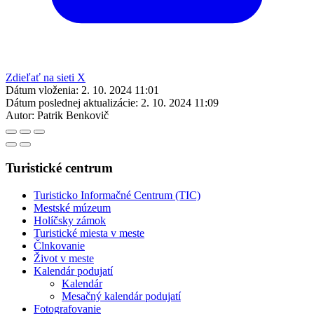
Zdieľať na sieti X
Dátum vloženia:
2. 10. 2024 11:01
Dátum poslednej aktualizácie:
2. 10. 2024 11:09
Autor:
Patrik Benkovič
Turistické centrum
Turisticko Informačné Centrum (TIC)
Mestské múzeum
Holíčsky zámok
Turistické miesta v meste
Člnkovanie
Život v meste
Kalendár podujatí
Kalendár
Mesačný kalendár podujatí
Fotografovanie