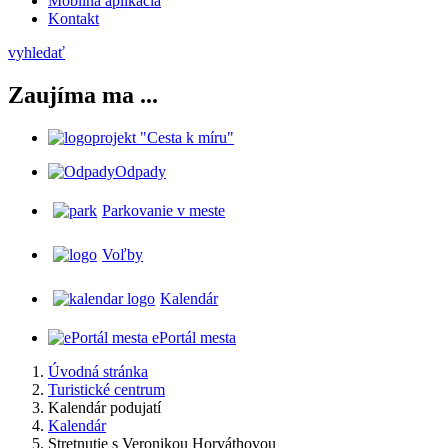
Mobilná aplikácia
Kontakt
vyhledať
Zaujíma ma ...
projekt "Cesta k míru"
Odpady
Parkovanie v meste
Voľby
Kalendár
ePortál mesta
Úvodná stránka
Turistické centrum
Kalendár podujatí
Kalendár
Stretnutie s Veronikou Horváthovou