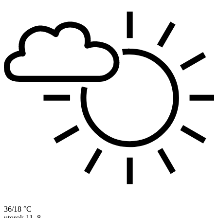
36/18 °C
utorok
11. 8.