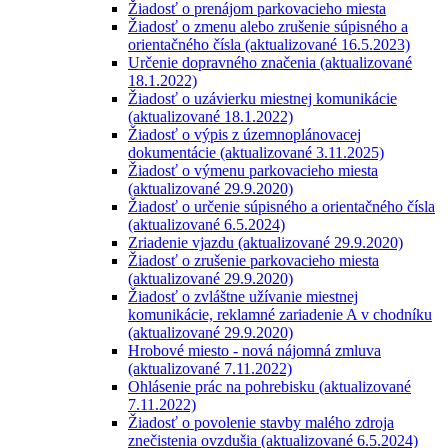
Žiadosť o prenájom parkovacieho miesta
Žiadosť o zmenu alebo zrušenie súpisného a
orientačného čísla (aktualizované 16.5.2023)
Určenie dopravného značenia (aktualizované
18.1.2022)
Žiadosť o uzávierku miestnej komunikácie
(aktualizované 18.1.2022)
Žiadosť o výpis z územnoplánovacej
dokumentácie (aktualizované 3.11.2025)
Žiadosť o výmenu parkovacieho miesta
(aktualizované 29.9.2020)
Žiadosť o určenie súpisného a orientačného čísla
(aktualizované 6.5.2024)
Zriadenie vjazdu (aktualizované 29.9.2020)
Žiadosť o zrušenie parkovacieho miesta
(aktualizované 29.9.2020)
Žiadosť o zvláštne užívanie miestnej
komunikácie, reklamné zariadenie A v chodníku
(aktualizované 29.9.2020)
Hrobové miesto - nová nájomná zmluva
(aktualizované 7.11.2022)
Ohlásenie prác na pohrebisku (aktualizované
7.11.2022)
Žiadosť o povolenie stavby malého zdroja
znečistenia ovzdušia (aktualizované 6.5.2024)