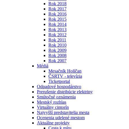
Rok 2018
Rok 2017
Rok 2016
Rok 2015
Rok 2014
Rok 2013
Rok 2012
Rok 2011
Rok 2010
Rok 2009
Rok 2008
Rok 2007
Médiá
Mesačník Holíčan
ČSRTV - televízia
Ticketportal
Odpadové hospodárstvo
Prerušenie distribúcie elektriny
Smútočné oznámenia
Mestský rozhlas
Virtuálny cintorín
Najvyšší predstavitelia mesta
Ocenenia udelené mestom
Aktuálne projekty
Cesta k míru