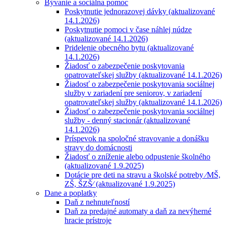
Bývanie a sociálna pomoc
Poskytnutie jednorazovej dávky (aktualizované
14.1.2026)
Poskytnutie pomoci v čase náhlej núdze
(aktualizované 14.1.2026)
Pridelenie obecného bytu (aktualizované
14.1.2026)
Žiadosť o zabezpečenie poskytovania
opatrovateľskej služby (aktualizované 14.1.2026)
Žiadosť o zabezpečenie poskytovania sociálnej
služby v zariadení pre seniorov, v zariadení
opatrovateľskej služby (aktualizované 14.1.2026)
Žiadosť o zabezpečenie poskytovania sociálnej
služby - denný stacionár (aktualizované
14.1.2026)
Príspevok na spoločné stravovanie a donášku
stravy do domácnosti
Žiadosť o zníženie alebo odpustenie školného
(aktualizované 1.9.2025)
Dotácie pre deti na stravu a školské potreby ⁄MŠ,
ZŠ, ŠZŠ⁄ (aktualizované 1.9.2025)
Dane a poplatky
Daň z nehnuteľností
Daň za predajné automaty a daň za nevýherné
hracie prístroje