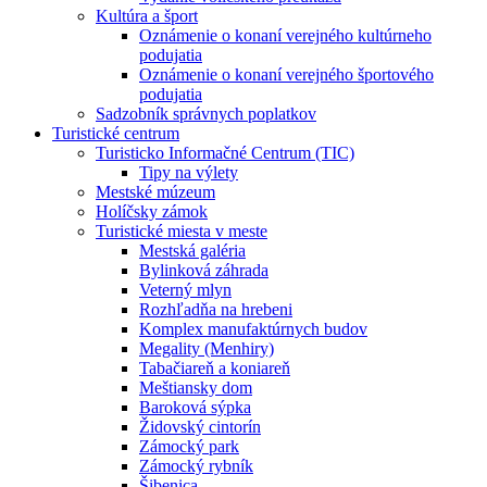
Kultúra a šport
Oznámenie o konaní verejného kultúrneho
podujatia
Oznámenie o konaní verejného športového
podujatia
Sadzobník správnych poplatkov
Turistické centrum
Turisticko Informačné Centrum (TIC)
Tipy na výlety
Mestské múzeum
Holíčsky zámok
Turistické miesta v meste
Mestská galéria
Bylinková záhrada
Veterný mlyn
Rozhľadňa na hrebeni
Komplex manufaktúrnych budov
Megality (Menhiry)
Tabačiareň a koniareň
Meštiansky dom
Baroková sýpka
Židovský cintorín
Zámocký park
Zámocký rybník
Šibenica