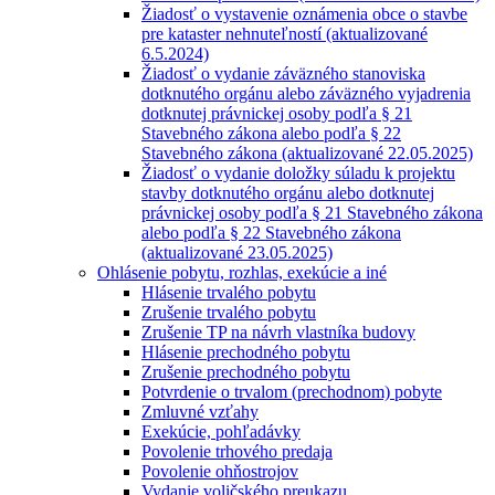
Žiadosť o vystavenie oznámenia obce o stavbe
pre kataster nehnuteľností (aktualizované
6.5.2024)
Žiadosť o vydanie záväzného stanoviska
dotknutého orgánu alebo záväzného vyjadrenia
dotknutej právnickej osoby podľa § 21
Stavebného zákona alebo podľa § 22
Stavebného zákona (aktualizované 22.05.2025)
Žiadosť o vydanie doložky súladu k projektu
stavby dotknutého orgánu alebo dotknutej
právnickej osoby podľa § 21 Stavebného zákona
alebo podľa § 22 Stavebného zákona
(aktualizované 23.05.2025)
Ohlásenie pobytu, rozhlas, exekúcie a iné
Hlásenie trvalého pobytu
Zrušenie trvalého pobytu
Zrušenie TP na návrh vlastníka budovy
Hlásenie prechodného pobytu
Zrušenie prechodného pobytu
Potvrdenie o trvalom (prechodnom) pobyte
Zmluvné vzťahy
Exekúcie, pohľadávky
Povolenie trhového predaja
Povolenie ohňostrojov
Vydanie voličského preukazu