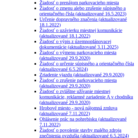
Žiadosť o prenájom parkovacieho miesta
Žiadosť o zmenu alebo zrušenie súpisného a
orientačného čísla (aktualizované 16.5.2023)
Určenie dopravného značenia (aktualizované
18.1.2022)
Žiadosť o uzávierku miestnej komunikácie
(aktualizované 18.1.2022)
Žiadosť o výpis z územnoplánovacej
dokumentácie (aktualizované 3.11.2025)
Žiadosť o výmenu parkovacieho miesta
(aktualizované 29.9.2020)
Žiadosť o určenie súpisného a orientačného čísla
(aktualizované 6.5.2024)
Zriadenie vjazdu (aktualizované 29.9.2020)
Žiadosť o zrušenie parkovacieho miesta
(aktualizované 29.9.2020)
Žiadosť o zvláštne užívanie miestnej
komunikácie, reklamné zariadenie A v chodníku
(aktualizované 29.9.2020)
Hrobové miesto - nová nájomná zmluva
(aktualizované 7.11.2022)
Ohlásenie prác na pohrebisku (aktualizované
7.11.2022)
Žiadosť o povolenie stavby malého zdroja
znečistenia ovzdušia (aktualizované 6.5.2024)