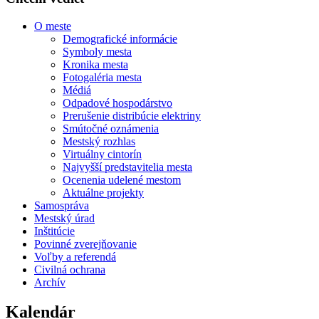
O meste
Demografické informácie
Symboly mesta
Kronika mesta
Fotogaléria mesta
Médiá
Odpadové hospodárstvo
Prerušenie distribúcie elektriny
Smútočné oznámenia
Mestský rozhlas
Virtuálny cintorín
Najvyšší predstavitelia mesta
Ocenenia udelené mestom
Aktuálne projekty
Samospráva
Mestský úrad
Inštitúcie
Povinné zverejňovanie
Voľby a referendá
Civilná ochrana
Archív
Kalendár