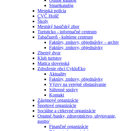
Online katalóg
Smartkatalóg
Mestská polícia
CVČ Holíč
Školy
Mestský hasičský zbor
Turisticko - informačné centrum
Tabačiareň - kultúrne centrum
Faktúry, zmluvy, objednávky – archiv
Faktúry, zmluvy, objednávky
Zberný dvor
Klub turistov
Matica slovenská
Združenie obcí CykloEko
Aktuality
Faktúry, zmluvy, objednávky
Výzvy na verejné obstarávanie
Súhrnné správy
Kontakt
Záujmové organizácie
Športové organizácie
Sociálne a cirkevné organizácie
Ostatné ⁄banky, zdravotníctvo, ubytovanie,
gastro⁄
Finančné organizácie