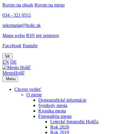
Rovno na obsah
Rovno na menu
034 - 321 0511
sekretariat@holic.sk
Mapa webu
RSS
pre seniorov
Facebook
Youtube
SK
EN
DE
Mesto
Holíč
Menu
Chcem vedieť
O meste
Demografické informácie
Symboly mesta
Kronika mesta
Fotogaléria mesta
Letecké fotografie Holíča
Rok 2020
Rok 2019