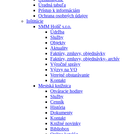
Úradná tabuľa
Prístup k informáciám
Ochrana osobných údajov
Inštitúcie
SMM Holíč s.r.o.
Údržba
Služby
Objekty
Aktuality
Faktúry, zmluvy, objednávky
Faktúry, zmluvy, objednávky- archív
Výročné správy
Výzvy na VO
Verejné obstarávanie
Kontakt
Mestská knižnica
Otváracie hodiny
Služby
Cenník
História
Dokumenty
Kontakt
Knižné novinky
Bibliobox