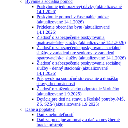
Bývanie a sociálna pomoc
Poskytnutie jednorazovej dávky (aktualizované
14.1.2026)
Poskytnutie pomoci v čase náhlej núdze
(aktualizované 14.1.2026)
Pridelenie obecného bytu (aktualizované
14.1.2026)
Žiadosť o zabezpečenie poskytovania
opatrovateľskej služby (aktualizované 14.1.2026)
Žiadosť o zabezpečenie poskytovania sociálnej
služby v zariadení pre seniorov, v zariadení
opatrovateľskej služby (aktualizované 14.1.2026)
Žiadosť o zabezpečenie poskytovania sociálnej
služby - denný stacionár (aktualizované
14.1.2026)
Príspevok na spoločné stravovanie a donášku
stravy do domácnosti
Žiadosť o zníženie alebo odpustenie školného
(aktualizované 1.9.2025)
Dotácie pre deti na stravu a školské potreby ⁄MŠ,
ZŠ, ŠZŠ⁄ (aktualizované 1.9.2025)
Dane a poplatky
Daň z nehnuteľností
Daň za predajné automaty a daň za nevýherné
hracie prístroje