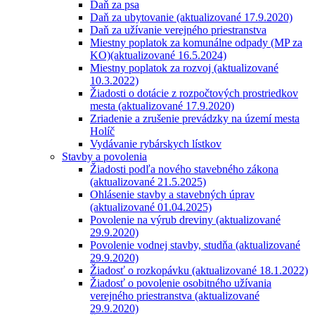
Daň za psa
Daň za ubytovanie (aktualizované 17.9.2020)
Daň za užívanie verejného priestranstva
Miestny poplatok za komunálne odpady (MP za
KO)(aktualizované 16.5.2024)
Miestny poplatok za rozvoj (aktualizované
10.3.2022)
Žiadosti o dotácie z rozpočtových prostriedkov
mesta (aktualizované 17.9.2020)
Zriadenie a zrušenie prevádzky na území mesta
Holíč
Vydávanie rybárskych lístkov
Stavby a povolenia
Žiadosti podľa nového stavebného zákona
(aktualizované 21.5.2025)
Ohlásenie stavby a stavebných úprav
(aktualizované 01.04.2025)
Povolenie na výrub dreviny (aktualizované
29.9.2020)
Povolenie vodnej stavby, studňa (aktualizované
29.9.2020)
Žiadosť o rozkopávku (aktualizované 18.1.2022)
Žiadosť o povolenie osobitného užívania
verejného priestranstva (aktualizované
29.9.2020)