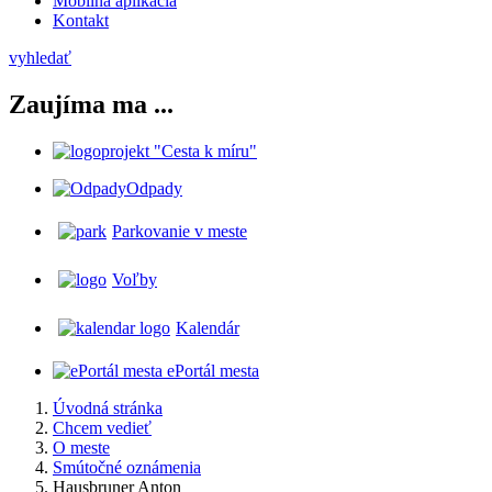
Mobilná aplikácia
Kontakt
vyhledať
Zaujíma ma ...
projekt "Cesta k míru"
Odpady
Parkovanie v meste
Voľby
Kalendár
ePortál mesta
Úvodná stránka
Chcem vedieť
O meste
Smútočné oznámenia
Hausbruner Anton