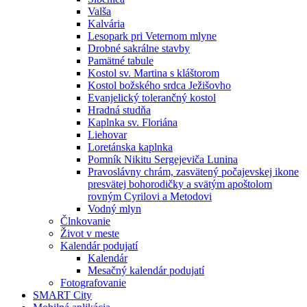
Valša
Kalvária
Lesopark pri Veternom mlyne
Drobné sakrálne stavby
Pamätné tabule
Kostol sv. Martina s kláštorom
Kostol božského srdca Ježišovho
Evanjelický tolerančný kostol
Hradná studňa
Kaplnka sv. Floriána
Liehovar
Loretánska kaplnka
Pomník Nikitu Sergejeviča Lunina
Pravoslávny chrám, zasvätený počajevskej ikone
presvätej bohorodičky a svätým apoštolom
rovným Cyrilovi a Metodovi
Vodný mlyn
Člnkovanie
Život v meste
Kalendár podujatí
Kalendár
Mesačný kalendár podujatí
Fotografovanie
SMART City