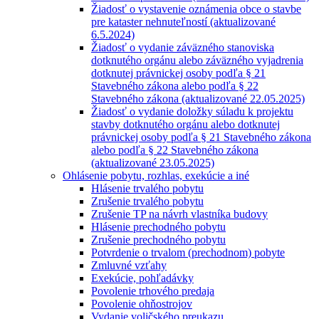
Žiadosť o vystavenie oznámenia obce o stavbe
pre kataster nehnuteľností (aktualizované
6.5.2024)
Žiadosť o vydanie záväzného stanoviska
dotknutého orgánu alebo záväzného vyjadrenia
dotknutej právnickej osoby podľa § 21
Stavebného zákona alebo podľa § 22
Stavebného zákona (aktualizované 22.05.2025)
Žiadosť o vydanie doložky súladu k projektu
stavby dotknutého orgánu alebo dotknutej
právnickej osoby podľa § 21 Stavebného zákona
alebo podľa § 22 Stavebného zákona
(aktualizované 23.05.2025)
Ohlásenie pobytu, rozhlas, exekúcie a iné
Hlásenie trvalého pobytu
Zrušenie trvalého pobytu
Zrušenie TP na návrh vlastníka budovy
Hlásenie prechodného pobytu
Zrušenie prechodného pobytu
Potvrdenie o trvalom (prechodnom) pobyte
Zmluvné vzťahy
Exekúcie, pohľadávky
Povolenie trhového predaja
Povolenie ohňostrojov
Vydanie voličského preukazu