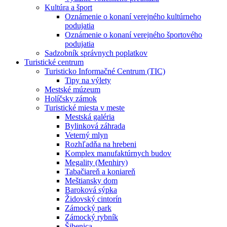
Kultúra a šport
Oznámenie o konaní verejného kultúrneho
podujatia
Oznámenie o konaní verejného športového
podujatia
Sadzobník správnych poplatkov
Turistické centrum
Turisticko Informačné Centrum (TIC)
Tipy na výlety
Mestské múzeum
Holíčsky zámok
Turistické miesta v meste
Mestská galéria
Bylinková záhrada
Veterný mlyn
Rozhľadňa na hrebeni
Komplex manufaktúrnych budov
Megality (Menhiry)
Tabačiareň a koniareň
Meštiansky dom
Baroková sýpka
Židovský cintorín
Zámocký park
Zámocký rybník
Šibenica