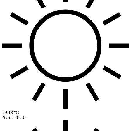
29/13 °C
štvrtok
13. 8.