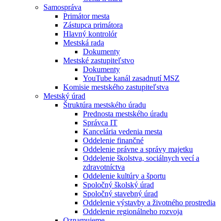
Samospráva
Primátor mesta
Zástupca primátora
Hlavný kontrolór
Mestská rada
Dokumenty
Mestské zastupiteľstvo
Dokumenty
YouTube kanál zasadnutí MSZ
Komisie mestského zastupiteľstva
Mestský úrad
Štruktúra mestského úradu
Prednosta mestského úradu
Správca IT
Kancelária vedenia mesta
Oddelenie finančné
Oddelenie právne a správy majetku
Oddelenie školstva, sociálnych vecí a
zdravotníctva
Oddelenie kultúry a športu
Spoločný školský úrad
Spoločný stavebný úrad
Oddelenie výstavby a životného prostredia
Oddelenie regionálneho rozvoja
Oznamujeme