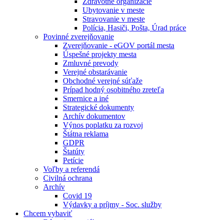
Zdravotné organizácie
Ubytovanie v meste
Stravovanie v meste
Polícia, Hasiči, Pošta, Úrad práce
Povinné zverejňovanie
Zverejňovanie - eGOV portál mesta
Úspešné projekty mesta
Zmluvné prevody
Verejné obstarávanie
Obchodné verejné súťaže
Prípad hodný osobitného zreteľa
Smernice a iné
Strategické dokumenty
Archív dokumentov
Výnos poplatku za rozvoj
Štátna reklama
GDPR
Štatúty
Petície
Voľby a referendá
Civilná ochrana
Archív
Covid 19
Výdavky a príjmy - Soc. služby
Chcem vybaviť