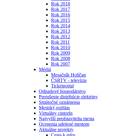
Rok 2018
Rok 2017
Rok 2016
Rok 2015
Rok 2014
Rok 2013
Rok 2012
Rok 2011
Rok 2010
Rok 2009
Rok 2008
Rok 2007
Médiá
Mesačník Holíčan
ČSRTV - televízia
Ticketportal
Odpadové hospodárstvo
Prerušenie distribúcie elektriny
Smútočné oznámenia
Mestský rozhlas
Virtuálny cintorín
Najvyšší predstavitelia mesta
Ocenenia udelené mestom
Aktuálne projekty
Cesta k míru