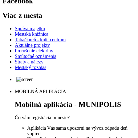
Facebook
Viac z mesta
Správa majetku
Mestská knižnica
Tabačiareň - kult. centrum
Aktuálne projekty
Prerušenie elektriny
Smútočné oznámenia
Straty a nálezy
Mestský rozhlas
MOBILNÁ APLIKÁCIA
Mobilná aplikácia - MUNIPOLIS
Čo vám registrácia prinesie?
Aplikácia Vás sama upozorní na vývoz odpadu deň
vopred