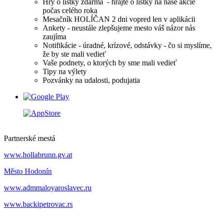
Hry o lístky zdarma - hrajte o lístky na naše akcie
počas celého roka
Mesačník HOLÍČAN 2 dni vopred len v aplikácii
Ankety - neustále zlepšujeme mesto váš názor nás
zaujíma
Notifikácie - úradné, krízové, odstávky - čo si myslíme,
že by ste mali vedieť
Vaše podnety, o ktorých by sme mali vedieť
Tipy na výlety
Pozvánky na udalosti, podujatia
Partnerské mestá
www.hollabrunn.gv.at
Město Hodonín
www.admmaloyaroslavec.ru
www.backipetrovac.rs