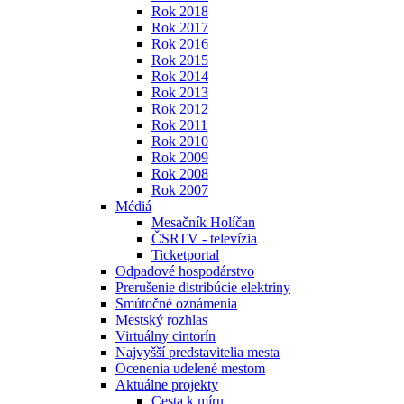
Rok 2018
Rok 2017
Rok 2016
Rok 2015
Rok 2014
Rok 2013
Rok 2012
Rok 2011
Rok 2010
Rok 2009
Rok 2008
Rok 2007
Médiá
Mesačník Holíčan
ČSRTV - televízia
Ticketportal
Odpadové hospodárstvo
Prerušenie distribúcie elektriny
Smútočné oznámenia
Mestský rozhlas
Virtuálny cintorín
Najvyšší predstavitelia mesta
Ocenenia udelené mestom
Aktuálne projekty
Cesta k míru