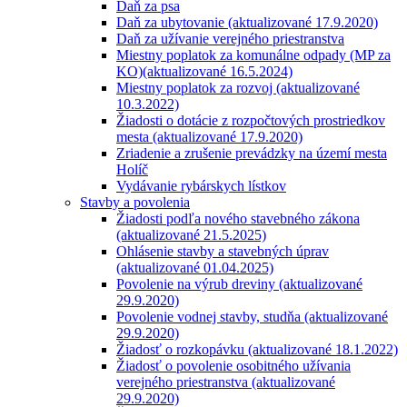
Daň za psa
Daň za ubytovanie (aktualizované 17.9.2020)
Daň za užívanie verejného priestranstva
Miestny poplatok za komunálne odpady (MP za
KO)(aktualizované 16.5.2024)
Miestny poplatok za rozvoj (aktualizované
10.3.2022)
Žiadosti o dotácie z rozpočtových prostriedkov
mesta (aktualizované 17.9.2020)
Zriadenie a zrušenie prevádzky na území mesta
Holíč
Vydávanie rybárskych lístkov
Stavby a povolenia
Žiadosti podľa nového stavebného zákona
(aktualizované 21.5.2025)
Ohlásenie stavby a stavebných úprav
(aktualizované 01.04.2025)
Povolenie na výrub dreviny (aktualizované
29.9.2020)
Povolenie vodnej stavby, studňa (aktualizované
29.9.2020)
Žiadosť o rozkopávku (aktualizované 18.1.2022)
Žiadosť o povolenie osobitného užívania
verejného priestranstva (aktualizované
29.9.2020)