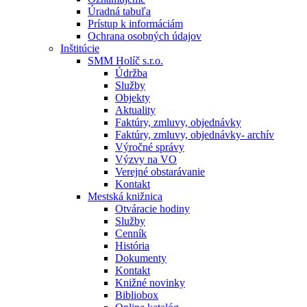
Úradná tabuľa
Prístup k informáciám
Ochrana osobných údajov
Inštitúcie
SMM Holíč s.r.o.
Údržba
Služby
Objekty
Aktuality
Faktúry, zmluvy, objednávky
Faktúry, zmluvy, objednávky- archív
Výročné správy
Výzvy na VO
Verejné obstarávanie
Kontakt
Mestská knižnica
Otváracie hodiny
Služby
Cenník
História
Dokumenty
Kontakt
Knižné novinky
Bibliobox