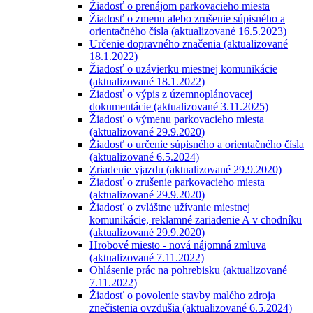
Žiadosť o prenájom parkovacieho miesta
Žiadosť o zmenu alebo zrušenie súpisného a
orientačného čísla (aktualizované 16.5.2023)
Určenie dopravného značenia (aktualizované
18.1.2022)
Žiadosť o uzávierku miestnej komunikácie
(aktualizované 18.1.2022)
Žiadosť o výpis z územnoplánovacej
dokumentácie (aktualizované 3.11.2025)
Žiadosť o výmenu parkovacieho miesta
(aktualizované 29.9.2020)
Žiadosť o určenie súpisného a orientačného čísla
(aktualizované 6.5.2024)
Zriadenie vjazdu (aktualizované 29.9.2020)
Žiadosť o zrušenie parkovacieho miesta
(aktualizované 29.9.2020)
Žiadosť o zvláštne užívanie miestnej
komunikácie, reklamné zariadenie A v chodníku
(aktualizované 29.9.2020)
Hrobové miesto - nová nájomná zmluva
(aktualizované 7.11.2022)
Ohlásenie prác na pohrebisku (aktualizované
7.11.2022)
Žiadosť o povolenie stavby malého zdroja
znečistenia ovzdušia (aktualizované 6.5.2024)