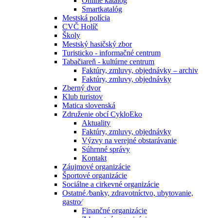
Online katalóg
Smartkatalóg
Mestská polícia
CVČ Holíč
Školy
Mestský hasičský zbor
Turisticko - informačné centrum
Tabačiareň - kultúrne centrum
Faktúry, zmluvy, objednávky – archiv
Faktúry, zmluvy, objednávky
Zberný dvor
Klub turistov
Matica slovenská
Združenie obcí CykloEko
Aktuality
Faktúry, zmluvy, objednávky
Výzvy na verejné obstarávanie
Súhrnné správy
Kontakt
Záujmové organizácie
Športové organizácie
Sociálne a cirkevné organizácie
Ostatné ⁄banky, zdravotníctvo, ubytovanie,
gastro⁄
Finančné organizácie