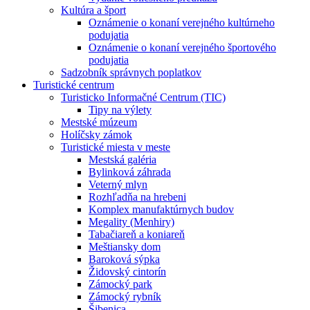
Kultúra a šport
Oznámenie o konaní verejného kultúrneho
podujatia
Oznámenie o konaní verejného športového
podujatia
Sadzobník správnych poplatkov
Turistické centrum
Turisticko Informačné Centrum (TIC)
Tipy na výlety
Mestské múzeum
Holíčsky zámok
Turistické miesta v meste
Mestská galéria
Bylinková záhrada
Veterný mlyn
Rozhľadňa na hrebeni
Komplex manufaktúrnych budov
Megality (Menhiry)
Tabačiareň a koniareň
Meštiansky dom
Baroková sýpka
Židovský cintorín
Zámocký park
Zámocký rybník
Šibenica