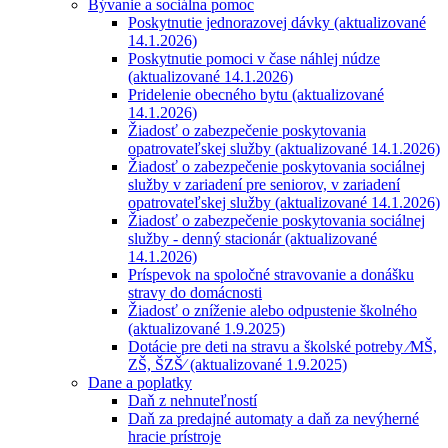
Bývanie a sociálna pomoc
Poskytnutie jednorazovej dávky (aktualizované
14.1.2026)
Poskytnutie pomoci v čase náhlej núdze
(aktualizované 14.1.2026)
Pridelenie obecného bytu (aktualizované
14.1.2026)
Žiadosť o zabezpečenie poskytovania
opatrovateľskej služby (aktualizované 14.1.2026)
Žiadosť o zabezpečenie poskytovania sociálnej
služby v zariadení pre seniorov, v zariadení
opatrovateľskej služby (aktualizované 14.1.2026)
Žiadosť o zabezpečenie poskytovania sociálnej
služby - denný stacionár (aktualizované
14.1.2026)
Príspevok na spoločné stravovanie a donášku
stravy do domácnosti
Žiadosť o zníženie alebo odpustenie školného
(aktualizované 1.9.2025)
Dotácie pre deti na stravu a školské potreby ⁄MŠ,
ZŠ, ŠZŠ⁄ (aktualizované 1.9.2025)
Dane a poplatky
Daň z nehnuteľností
Daň za predajné automaty a daň za nevýherné
hracie prístroje