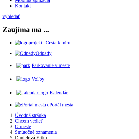
Mobilná aplikácia
Kontakt
vyhledať
Zaujíma ma ...
projekt "Cesta k míru"
Odpady
Parkovanie v meste
Voľby
Kalendár
ePortál mesta
Úvodná stránka
Chcem vedieť
O meste
Smútočné oznámenia
Danielová Erika