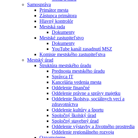
Samospráva
Primátor mesta
Zástupca primátora
Hlavný kontrolór
Mestská rada
Dokumenty
Mestské zastupiteľstvo
Dokumenty
YouTube kanál zasadnutí MSZ
Komisie mestského zastupiteľstva
Mestský úrad
Štruktúra mestského úradu
Prednosta mestského úradu
Správca IT
Kancelária vedenia mesta
Oddelenie finančné
Oddelenie právne a správy majetku
Oddelenie školstva, sociálnych vecí a
zdravotníctva
Oddelenie kultúry a športu
Spoločný školský úrad
Spoločný stavebný úrad
Oddelenie výstavby a životného prostredia
Oddelenie regionálneho rozvoja
Oznamujeme