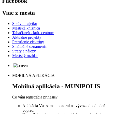
Facebook
Viac z mesta
Správa majetku
Mestská knižnica
Tabačiareň - kult. centrum
Aktuálne projekty
Prerušenie elektriny
Smútočné oznámenia
Straty a nálezy
Mestský rozhlas
MOBILNÁ APLIKÁCIA
Mobilná aplikácia - MUNIPOLIS
Čo vám registrácia prinesie?
Aplikácia Vás sama upozorní na vývoz odpadu deň
vopred