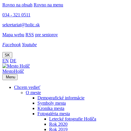
Rovno na obsah
Rovno na menu
034 - 321 0511
sekretariat@holic.sk
Mapa webu
RSS
pre seniorov
Facebook
Youtube
SK
EN
DE
Mesto
Holíč
Menu
Chcem vedieť
O meste
Demografické informácie
Symboly mesta
Kronika mesta
Fotogaléria mesta
Letecké fotografie Holíča
Rok 2020
Rok 2019