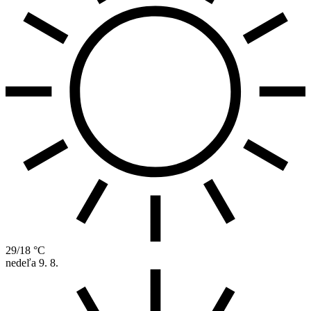
29/18 °C
nedeľa
9. 8.