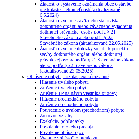
Žiadosť o vystavenie oznámenia obce o stavbe
pre kataster nehnuteľností (aktualizované
6.5.2024)
Žiadosť o vydanie záväzného stanoviska
dotknutého orgánu alebo záväzného vyjadrenia
dotknutej právnickej osoby podľa § 21
Stavebného zákona alebo podľa § 22
Stavebného zákona (aktualizované 22.05.2025)
Žiadosť o vydanie doložky súladu k projektu
stavby dotknutého orgánu alebo dotknutej
právnickej osoby podľa § 21 Stavebného zákona
alebo podľa § 22 Stavebného zákona
(aktualizované 23.05.2025)
Ohlásenie pobytu, rozhlas, exekúcie a iné
Hlásenie trvalého pobytu
Zrušenie trvalého pobytu
Zrušenie TP na návrh vlastníka budovy
Hlásenie prechodného pobytu
Zrušenie prechodného pobytu
Potvrdenie o trvalom (prechodnom) pobyte
Zmluvné vzťahy
Exekúcie, pohľadávky
Povolenie trhového predaja
Povolenie ohňostrojov
Vydanie voličského preukazu