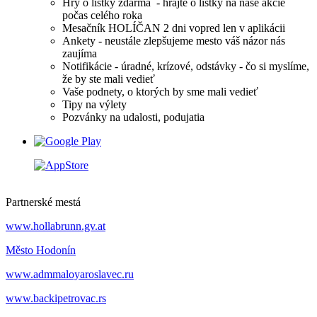
Hry o lístky zdarma - hrajte o lístky na naše akcie
počas celého roka
Mesačník HOLÍČAN 2 dni vopred len v aplikácii
Ankety - neustále zlepšujeme mesto váš názor nás
zaujíma
Notifikácie - úradné, krízové, odstávky - čo si myslíme,
že by ste mali vedieť
Vaše podnety, o ktorých by sme mali vedieť
Tipy na výlety
Pozvánky na udalosti, podujatia
Partnerské mestá
www.hollabrunn.gv.at
Město Hodonín
www.admmaloyaroslavec.ru
www.backipetrovac.rs