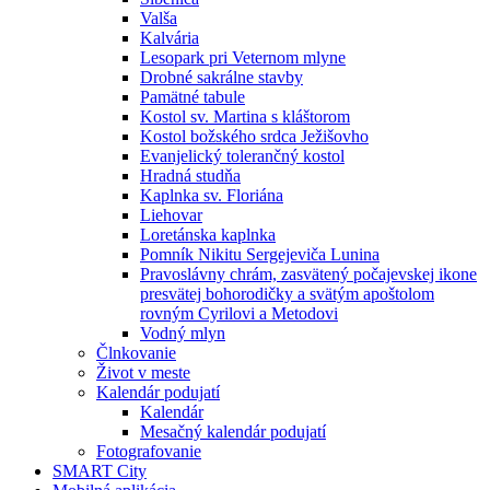
Valša
Kalvária
Lesopark pri Veternom mlyne
Drobné sakrálne stavby
Pamätné tabule
Kostol sv. Martina s kláštorom
Kostol božského srdca Ježišovho
Evanjelický tolerančný kostol
Hradná studňa
Kaplnka sv. Floriána
Liehovar
Loretánska kaplnka
Pomník Nikitu Sergejeviča Lunina
Pravoslávny chrám, zasvätený počajevskej ikone
presvätej bohorodičky a svätým apoštolom
rovným Cyrilovi a Metodovi
Vodný mlyn
Člnkovanie
Život v meste
Kalendár podujatí
Kalendár
Mesačný kalendár podujatí
Fotografovanie
SMART City