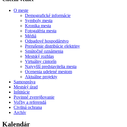
O meste
Demografické informácie
Symboly mesta
Kronika mesta
Fotogaléria mesta
Médiá
Odpadové hospodárstvo
Prerušenie distribúcie elektriny
Smútočné oznámenia
Mestský rozhlas
Virtuálny cintorín
Najvyšší predstavitelia mesta
Ocenenia udelené mestom
Aktuálne projekty
Samospráva
Mestský úrad
Inštitúcie
Povinné zverejňovanie
Voľby a referendá
Civilná ochrana
Archív
Kalendár