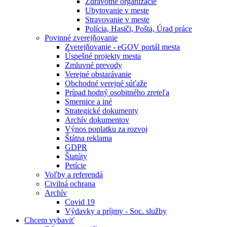
Zdravotné organizácie
Ubytovanie v meste
Stravovanie v meste
Polícia, Hasiči, Pošta, Úrad práce
Povinné zverejňovanie
Zverejňovanie - eGOV portál mesta
Úspešné projekty mesta
Zmluvné prevody
Verejné obstarávanie
Obchodné verejné súťaže
Prípad hodný osobitného zreteľa
Smernice a iné
Strategické dokumenty
Archív dokumentov
Výnos poplatku za rozvoj
Štátna reklama
GDPR
Štatúty
Petície
Voľby a referendá
Civilná ochrana
Archív
Covid 19
Výdavky a príjmy - Soc. služby
Chcem vybaviť