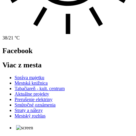
38/21 °C
Facebook
Viac z mesta
Správa majetku
Mestská knižnica
Tabačiareň - kult. centrum
Aktuálne projekty
Prerušenie elektriny
Smútočné oznámenia
Straty a nálezy
Mestský rozhlas