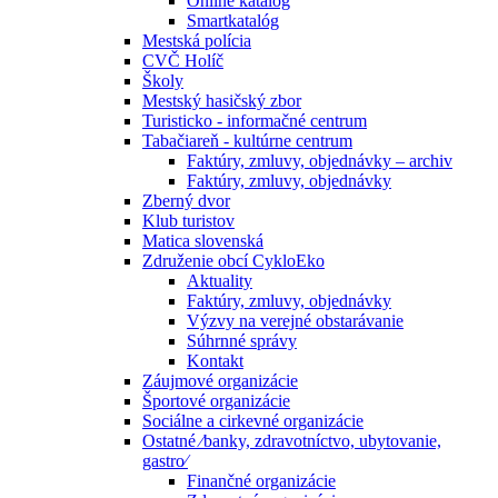
Online katalóg
Smartkatalóg
Mestská polícia
CVČ Holíč
Školy
Mestský hasičský zbor
Turisticko - informačné centrum
Tabačiareň - kultúrne centrum
Faktúry, zmluvy, objednávky – archiv
Faktúry, zmluvy, objednávky
Zberný dvor
Klub turistov
Matica slovenská
Združenie obcí CykloEko
Aktuality
Faktúry, zmluvy, objednávky
Výzvy na verejné obstarávanie
Súhrnné správy
Kontakt
Záujmové organizácie
Športové organizácie
Sociálne a cirkevné organizácie
Ostatné ⁄banky, zdravotníctvo, ubytovanie,
gastro⁄
Finančné organizácie