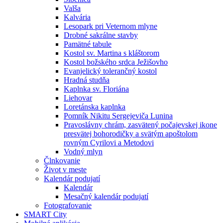
Valša
Kalvária
Lesopark pri Veternom mlyne
Drobné sakrálne stavby
Pamätné tabule
Kostol sv. Martina s kláštorom
Kostol božského srdca Ježišovho
Evanjelický tolerančný kostol
Hradná studňa
Kaplnka sv. Floriána
Liehovar
Loretánska kaplnka
Pomník Nikitu Sergejeviča Lunina
Pravoslávny chrám, zasvätený počajevskej ikone
presvätej bohorodičky a svätým apoštolom
rovným Cyrilovi a Metodovi
Vodný mlyn
Člnkovanie
Život v meste
Kalendár podujatí
Kalendár
Mesačný kalendár podujatí
Fotografovanie
SMART City