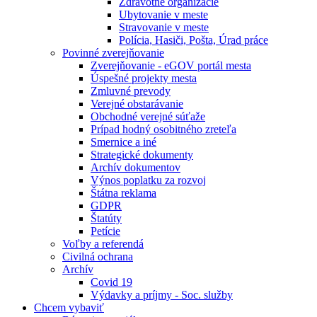
Zdravotné organizácie
Ubytovanie v meste
Stravovanie v meste
Polícia, Hasiči, Pošta, Úrad práce
Povinné zverejňovanie
Zverejňovanie - eGOV portál mesta
Úspešné projekty mesta
Zmluvné prevody
Verejné obstarávanie
Obchodné verejné súťaže
Prípad hodný osobitného zreteľa
Smernice a iné
Strategické dokumenty
Archív dokumentov
Výnos poplatku za rozvoj
Štátna reklama
GDPR
Štatúty
Petície
Voľby a referendá
Civilná ochrana
Archív
Covid 19
Výdavky a príjmy - Soc. služby
Chcem vybaviť