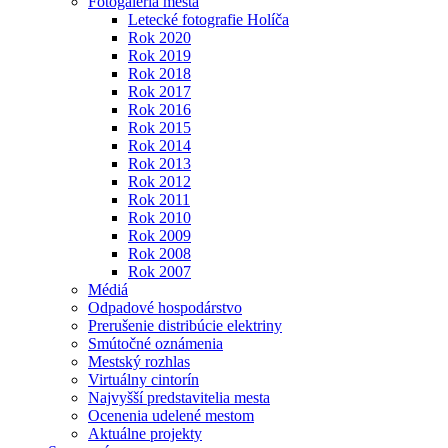
Fotogaléria mesta
Letecké fotografie Holíča
Rok 2020
Rok 2019
Rok 2018
Rok 2017
Rok 2016
Rok 2015
Rok 2014
Rok 2013
Rok 2012
Rok 2011
Rok 2010
Rok 2009
Rok 2008
Rok 2007
Médiá
Odpadové hospodárstvo
Prerušenie distribúcie elektriny
Smútočné oznámenia
Mestský rozhlas
Virtuálny cintorín
Najvyšší predstavitelia mesta
Ocenenia udelené mestom
Aktuálne projekty