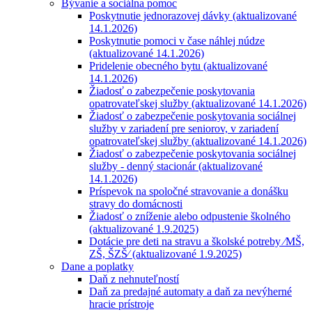
Bývanie a sociálna pomoc
Poskytnutie jednorazovej dávky (aktualizované
14.1.2026)
Poskytnutie pomoci v čase náhlej núdze
(aktualizované 14.1.2026)
Pridelenie obecného bytu (aktualizované
14.1.2026)
Žiadosť o zabezpečenie poskytovania
opatrovateľskej služby (aktualizované 14.1.2026)
Žiadosť o zabezpečenie poskytovania sociálnej
služby v zariadení pre seniorov, v zariadení
opatrovateľskej služby (aktualizované 14.1.2026)
Žiadosť o zabezpečenie poskytovania sociálnej
služby - denný stacionár (aktualizované
14.1.2026)
Príspevok na spoločné stravovanie a donášku
stravy do domácnosti
Žiadosť o zníženie alebo odpustenie školného
(aktualizované 1.9.2025)
Dotácie pre deti na stravu a školské potreby ⁄MŠ,
ZŠ, ŠZŠ⁄ (aktualizované 1.9.2025)
Dane a poplatky
Daň z nehnuteľností
Daň za predajné automaty a daň za nevýherné
hracie prístroje