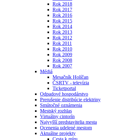
Rok 2018
Rok 2017
Rok 2016
Rok 2015
Rok 2014
Rok 2013
Rok 2012
Rok 2011
Rok 2010
Rok 2009
Rok 2008
Rok 2007
Médiá
Mesačník Holíčan
ČSRTV - televízia
Ticketportal
Odpadové hospodárstvo
Prerušenie distribúcie elektriny
Smútočné oznámenia
Mestský rozhlas
Virtuálny cintorín
Najvyšší predstavitelia mesta
Ocenenia udelené mestom
Aktuálne projekty
Cesta k míru