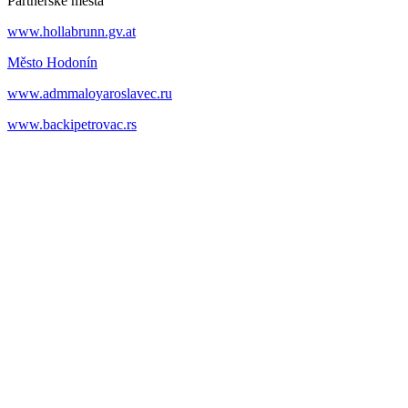
Partnerské mestá
www.hollabrunn.gv.at
Město Hodonín
www.admmaloyaroslavec.ru
www.backipetrovac.rs