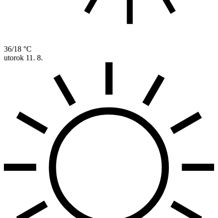
36/18 °C
utorok
11. 8.