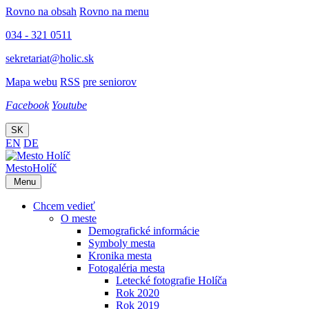
Rovno na obsah
Rovno na menu
034 - 321 0511
sekretariat@holic.sk
Mapa webu
RSS
pre seniorov
Facebook
Youtube
SK
EN
DE
Mesto
Holíč
Menu
Chcem vedieť
O meste
Demografické informácie
Symboly mesta
Kronika mesta
Fotogaléria mesta
Letecké fotografie Holíča
Rok 2020
Rok 2019