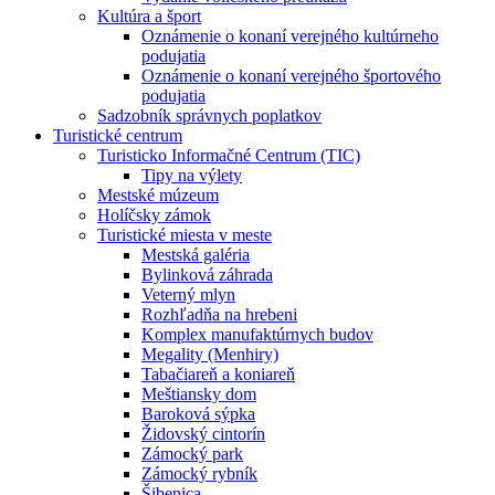
Kultúra a šport
Oznámenie o konaní verejného kultúrneho
podujatia
Oznámenie o konaní verejného športového
podujatia
Sadzobník správnych poplatkov
Turistické centrum
Turisticko Informačné Centrum (TIC)
Tipy na výlety
Mestské múzeum
Holíčsky zámok
Turistické miesta v meste
Mestská galéria
Bylinková záhrada
Veterný mlyn
Rozhľadňa na hrebeni
Komplex manufaktúrnych budov
Megality (Menhiry)
Tabačiareň a koniareň
Meštiansky dom
Baroková sýpka
Židovský cintorín
Zámocký park
Zámocký rybník
Šibenica