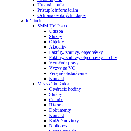
Úradná tabuľa
Prístup k informáciám
Ochrana osobných údajov
Inštitúcie
SMM Holíč s.r.o.
Údržba
Služby
Objekty
Aktuality
Faktúry, zmluvy, objednávky
Faktúry, zmluvy, objednávky- archív
Výročné správy
Výzvy na VO
Verejné obstarávanie
Kontakt
Mestská knižnica
Otváracie hodiny
Služby
Cenník
História
Dokumenty
Kontakt
Knižné novinky
Bibliobox