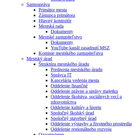
Samospráva
Primátor mesta
Zástupca primátora
Hlavný kontrolór
Mestská rada
Dokumenty
Mestské zastupiteľstvo
Dokumenty
YouTube kanál zasadnutí MSZ
Komisie mestského zastupiteľstva
Mestský úrad
Štruktúra mestského úradu
Prednosta mestského úradu
Správca IT
Kancelária vedenia mesta
Oddelenie finančné
Oddelenie právne a správy majetku
Oddelenie školstva, sociálnych vecí a
zdravotníctva
Oddelenie kultúry a športu
Spoločný školský úrad
Spoločný stavebný úrad
Oddelenie výstavby a životného prostredia
Oddelenie regionálneho rozvoja
Oznamujeme