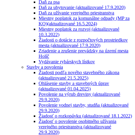
Daň za psa
Daň za ubytovanie (aktualizované 17.9.2020)
Daň za užívanie verejného priestranstva
Miestny poplatok za komunálne odpady (MP za
KO)(aktualizované 16.5.2024)
Miestny poplatok za rozvoj (aktualizované
10.3.2022)
Žiadosti o dotácie z rozpočtových prostriedkov
mesta (aktualizované 17.9.2020)
Zriadenie a zrušenie prevádzky na území mesta
Holíč
Vydávanie rybárskych lístkov
Stavby a povolenia
Žiadosti podľa nového stavebného zákona
(aktualizované 21.5.2025)
Ohlásenie stavby a stavebných úprav
(aktualizované 01.04.2025)
Povolenie na výrub dreviny (aktualizované
29.9.2020)
Povolenie vodnej stavby, studňa (aktualizované
29.9.2020)
Žiadosť o rozkopávku (aktualizované 18.1.2022)
Žiadosť o povolenie osobitného užívania
verejného priestranstva (aktualizované
29.9.2020)