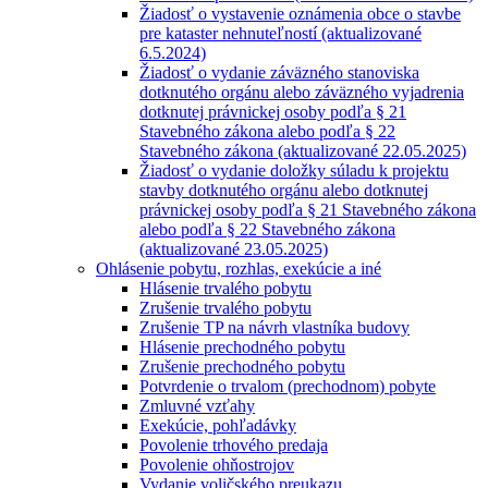
Žiadosť o vystavenie oznámenia obce o stavbe
pre kataster nehnuteľností (aktualizované
6.5.2024)
Žiadosť o vydanie záväzného stanoviska
dotknutého orgánu alebo záväzného vyjadrenia
dotknutej právnickej osoby podľa § 21
Stavebného zákona alebo podľa § 22
Stavebného zákona (aktualizované 22.05.2025)
Žiadosť o vydanie doložky súladu k projektu
stavby dotknutého orgánu alebo dotknutej
právnickej osoby podľa § 21 Stavebného zákona
alebo podľa § 22 Stavebného zákona
(aktualizované 23.05.2025)
Ohlásenie pobytu, rozhlas, exekúcie a iné
Hlásenie trvalého pobytu
Zrušenie trvalého pobytu
Zrušenie TP na návrh vlastníka budovy
Hlásenie prechodného pobytu
Zrušenie prechodného pobytu
Potvrdenie o trvalom (prechodnom) pobyte
Zmluvné vzťahy
Exekúcie, pohľadávky
Povolenie trhového predaja
Povolenie ohňostrojov
Vydanie voličského preukazu