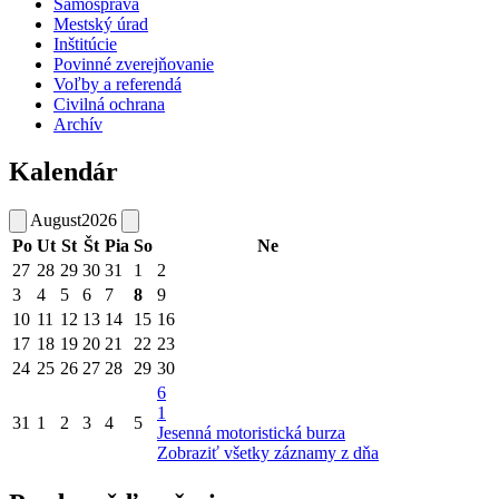
Samospráva
Mestský úrad
Inštitúcie
Povinné zverejňovanie
Voľby a referendá
Civilná ochrana
Archív
Kalendár
August
2026
Po
Ut
St
Št
Pia
So
Ne
27
28
29
30
31
1
2
3
4
5
6
7
8
9
10
11
12
13
14
15
16
17
18
19
20
21
22
23
24
25
26
27
28
29
30
6
1
31
1
2
3
4
5
Jesenná motoristická burza
Zobraziť všetky záznamy z dňa