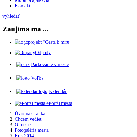
Mobilná aplikácia
Kontakt
vyhledať
Zaujíma ma ...
projekt "Cesta k míru"
Odpady
Parkovanie v meste
Voľby
Kalendár
ePortál mesta
Úvodná stránka
Chcem vedieť
O meste
Fotogaléria mesta
Rok 2014