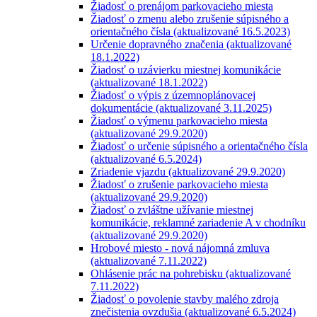
Žiadosť o prenájom parkovacieho miesta
Žiadosť o zmenu alebo zrušenie súpisného a
orientačného čísla (aktualizované 16.5.2023)
Určenie dopravného značenia (aktualizované
18.1.2022)
Žiadosť o uzávierku miestnej komunikácie
(aktualizované 18.1.2022)
Žiadosť o výpis z územnoplánovacej
dokumentácie (aktualizované 3.11.2025)
Žiadosť o výmenu parkovacieho miesta
(aktualizované 29.9.2020)
Žiadosť o určenie súpisného a orientačného čísla
(aktualizované 6.5.2024)
Zriadenie vjazdu (aktualizované 29.9.2020)
Žiadosť o zrušenie parkovacieho miesta
(aktualizované 29.9.2020)
Žiadosť o zvláštne užívanie miestnej
komunikácie, reklamné zariadenie A v chodníku
(aktualizované 29.9.2020)
Hrobové miesto - nová nájomná zmluva
(aktualizované 7.11.2022)
Ohlásenie prác na pohrebisku (aktualizované
7.11.2022)
Žiadosť o povolenie stavby malého zdroja
znečistenia ovzdušia (aktualizované 6.5.2024)