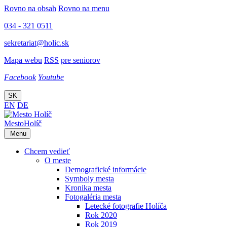
Rovno na obsah
Rovno na menu
034 - 321 0511
sekretariat@holic.sk
Mapa webu
RSS
pre seniorov
Facebook
Youtube
SK
EN
DE
Mesto
Holíč
Menu
Chcem vedieť
O meste
Demografické informácie
Symboly mesta
Kronika mesta
Fotogaléria mesta
Letecké fotografie Holíča
Rok 2020
Rok 2019