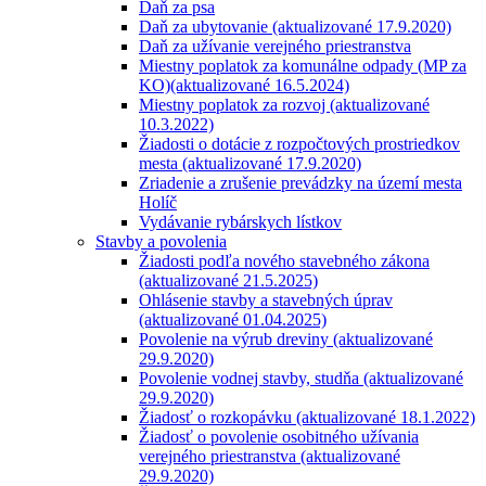
Daň za psa
Daň za ubytovanie (aktualizované 17.9.2020)
Daň za užívanie verejného priestranstva
Miestny poplatok za komunálne odpady (MP za
KO)(aktualizované 16.5.2024)
Miestny poplatok za rozvoj (aktualizované
10.3.2022)
Žiadosti o dotácie z rozpočtových prostriedkov
mesta (aktualizované 17.9.2020)
Zriadenie a zrušenie prevádzky na území mesta
Holíč
Vydávanie rybárskych lístkov
Stavby a povolenia
Žiadosti podľa nového stavebného zákona
(aktualizované 21.5.2025)
Ohlásenie stavby a stavebných úprav
(aktualizované 01.04.2025)
Povolenie na výrub dreviny (aktualizované
29.9.2020)
Povolenie vodnej stavby, studňa (aktualizované
29.9.2020)
Žiadosť o rozkopávku (aktualizované 18.1.2022)
Žiadosť o povolenie osobitného užívania
verejného priestranstva (aktualizované
29.9.2020)