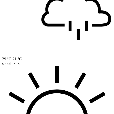
29 °C
21 °C
sobota
8. 8.