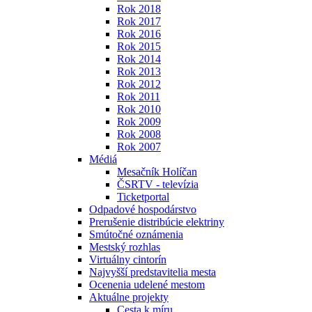
Rok 2018
Rok 2017
Rok 2016
Rok 2015
Rok 2014
Rok 2013
Rok 2012
Rok 2011
Rok 2010
Rok 2009
Rok 2008
Rok 2007
Médiá
Mesačník Holíčan
ČSRTV - televízia
Ticketportal
Odpadové hospodárstvo
Prerušenie distribúcie elektriny
Smútočné oznámenia
Mestský rozhlas
Virtuálny cintorín
Najvyšší predstavitelia mesta
Ocenenia udelené mestom
Aktuálne projekty
Cesta k míru