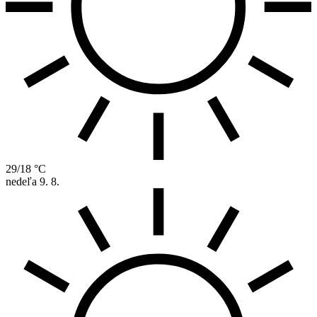
29/18 °C
nedeľa
9. 8.