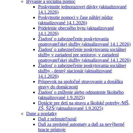
Bývanie a sociálna pomoc
Poskytnutie jednorazovej dávky (aktualizované
14.1.2026)
Poskytnutie pomoci v čase náhlej núdze
(aktualizované 14.1.2026)
Pridelenie obecného bytu (aktualizované
14.1.2026)
Žiadosť o zabezpečenie poskytovania
opatrovateľskej služby (aktualizované 14.1.2026)
Žiadosť o zabezpečenie poskytovania sociálnej
služby v zariadení pre seniorov, v zariadení
opatrovateľskej služby (aktualizované 14.1.2026)
Žiadosť o zabezpečenie poskytovania sociálnej
služby - denný stacionár (aktualizované
14.1.2026)
Príspevok na spoločné stravovanie a donášku
stravy do domácnosti
Žiadosť o zníženie alebo odpustenie školného
(aktualizované 1.9.2025)
Dotácie pre deti na stravu a školské potreby ⁄MŠ,
ZŠ, ŠZŠ⁄ (aktualizované 1.9.2025)
Dane a poplatky
Daň z nehnuteľností
Daň za predajné automaty a daň za nevýherné
hracie prístroje