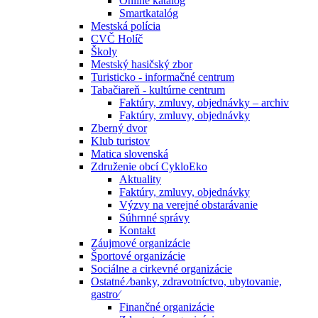
Online katalóg
Smartkatalóg
Mestská polícia
CVČ Holíč
Školy
Mestský hasičský zbor
Turisticko - informačné centrum
Tabačiareň - kultúrne centrum
Faktúry, zmluvy, objednávky – archiv
Faktúry, zmluvy, objednávky
Zberný dvor
Klub turistov
Matica slovenská
Združenie obcí CykloEko
Aktuality
Faktúry, zmluvy, objednávky
Výzvy na verejné obstarávanie
Súhrnné správy
Kontakt
Záujmové organizácie
Športové organizácie
Sociálne a cirkevné organizácie
Ostatné ⁄banky, zdravotníctvo, ubytovanie,
gastro⁄
Finančné organizácie