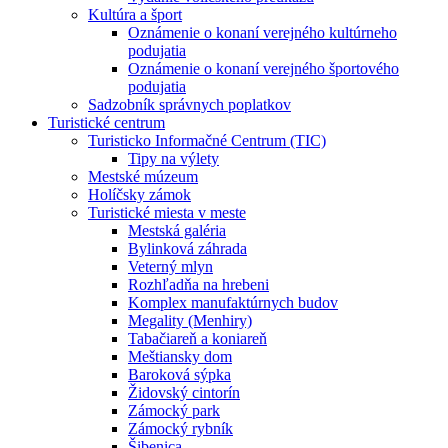
Kultúra a šport
Oznámenie o konaní verejného kultúrneho
podujatia
Oznámenie o konaní verejného športového
podujatia
Sadzobník správnych poplatkov
Turistické centrum
Turisticko Informačné Centrum (TIC)
Tipy na výlety
Mestské múzeum
Holíčsky zámok
Turistické miesta v meste
Mestská galéria
Bylinková záhrada
Veterný mlyn
Rozhľadňa na hrebeni
Komplex manufaktúrnych budov
Megality (Menhiry)
Tabačiareň a koniareň
Meštiansky dom
Baroková sýpka
Židovský cintorín
Zámocký park
Zámocký rybník
Šibenica