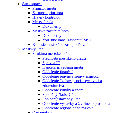
Samospráva
Primátor mesta
Zástupca primátora
Hlavný kontrolór
Mestská rada
Dokumenty
Mestské zastupiteľstvo
Dokumenty
YouTube kanál zasadnutí MSZ
Komisie mestského zastupiteľstva
Mestský úrad
Štruktúra mestského úradu
Prednosta mestského úradu
Správca IT
Kancelária vedenia mesta
Oddelenie finančné
Oddelenie právne a správy majetku
Oddelenie školstva, sociálnych vecí a
zdravotníctva
Oddelenie kultúry a športu
Spoločný školský úrad
Spoločný stavebný úrad
Oddelenie výstavby a životného prostredia
Oddelenie regionálneho rozvoja
Oznamujeme