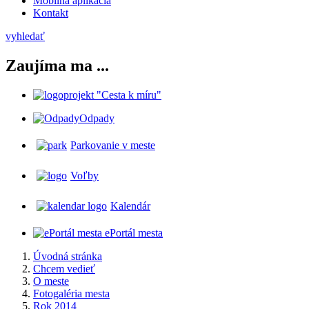
Mobilná aplikácia
Kontakt
vyhledať
Zaujíma ma ...
projekt "Cesta k míru"
Odpady
Parkovanie v meste
Voľby
Kalendár
ePortál mesta
Úvodná stránka
Chcem vedieť
O meste
Fotogaléria mesta
Rok 2014