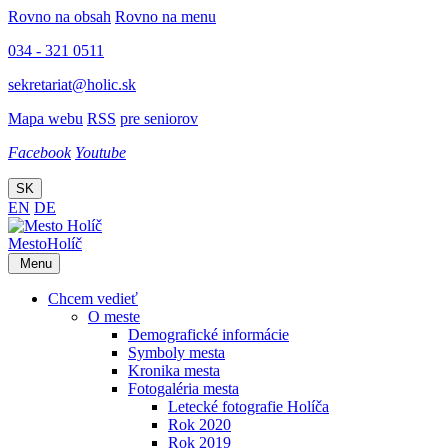
Rovno na obsah
Rovno na menu
034 - 321 0511
sekretariat@holic.sk
Mapa webu
RSS
pre seniorov
Facebook
Youtube
SK
EN
DE
Mesto
Holíč
Menu
Chcem vedieť
O meste
Demografické informácie
Symboly mesta
Kronika mesta
Fotogaléria mesta
Letecké fotografie Holíča
Rok 2020
Rok 2019