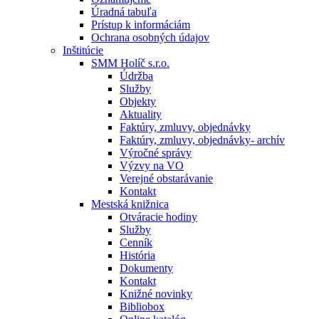
Úradná tabuľa
Prístup k informáciám
Ochrana osobných údajov
Inštitúcie
SMM Holíč s.r.o.
Údržba
Služby
Objekty
Aktuality
Faktúry, zmluvy, objednávky
Faktúry, zmluvy, objednávky- archív
Výročné správy
Výzvy na VO
Verejné obstarávanie
Kontakt
Mestská knižnica
Otváracie hodiny
Služby
Cenník
História
Dokumenty
Kontakt
Knižné novinky
Bibliobox