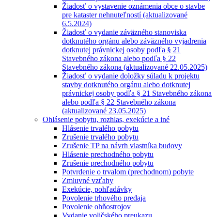
Žiadosť o vystavenie oznámenia obce o stavbe
pre kataster nehnuteľností (aktualizované
6.5.2024)
Žiadosť o vydanie záväzného stanoviska
dotknutého orgánu alebo záväzného vyjadrenia
dotknutej právnickej osoby podľa § 21
Stavebného zákona alebo podľa § 22
Stavebného zákona (aktualizované 22.05.2025)
Žiadosť o vydanie doložky súladu k projektu
stavby dotknutého orgánu alebo dotknutej
právnickej osoby podľa § 21 Stavebného zákona
alebo podľa § 22 Stavebného zákona
(aktualizované 23.05.2025)
Ohlásenie pobytu, rozhlas, exekúcie a iné
Hlásenie trvalého pobytu
Zrušenie trvalého pobytu
Zrušenie TP na návrh vlastníka budovy
Hlásenie prechodného pobytu
Zrušenie prechodného pobytu
Potvrdenie o trvalom (prechodnom) pobyte
Zmluvné vzťahy
Exekúcie, pohľadávky
Povolenie trhového predaja
Povolenie ohňostrojov
Vydanie voličského preukazu