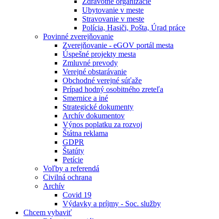
Zdravotné organizácie
Ubytovanie v meste
Stravovanie v meste
Polícia, Hasiči, Pošta, Úrad práce
Povinné zverejňovanie
Zverejňovanie - eGOV portál mesta
Úspešné projekty mesta
Zmluvné prevody
Verejné obstarávanie
Obchodné verejné súťaže
Prípad hodný osobitného zreteľa
Smernice a iné
Strategické dokumenty
Archív dokumentov
Výnos poplatku za rozvoj
Štátna reklama
GDPR
Štatúty
Petície
Voľby a referendá
Civilná ochrana
Archív
Covid 19
Výdavky a príjmy - Soc. služby
Chcem vybaviť