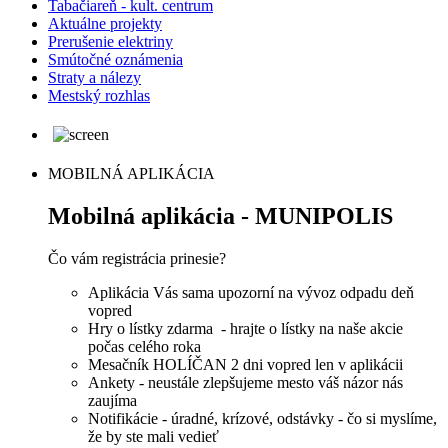
Tabačiareň - kult. centrum
Aktuálne projekty
Prerušenie elektriny
Smútočné oznámenia
Straty a nálezy
Mestský rozhlas
MOBILNÁ APLIKÁCIA
Mobilná aplikácia - MUNIPOLIS
Čo vám registrácia prinesie?
Aplikácia Vás sama upozorní na vývoz odpadu deň
vopred
Hry o lístky zdarma - hrajte o lístky na naše akcie
počas celého roka
Mesačník HOLÍČAN 2 dni vopred len v aplikácii
Ankety - neustále zlepšujeme mesto váš názor nás
zaujíma
Notifikácie - úradné, krízové, odstávky - čo si myslíme,
že by ste mali vedieť