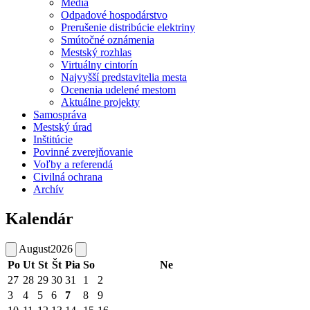
Médiá
Odpadové hospodárstvo
Prerušenie distribúcie elektriny
Smútočné oznámenia
Mestský rozhlas
Virtuálny cintorín
Najvyšší predstavitelia mesta
Ocenenia udelené mestom
Aktuálne projekty
Samospráva
Mestský úrad
Inštitúcie
Povinné zverejňovanie
Voľby a referendá
Civilná ochrana
Archív
Kalendár
August
2026
Po
Ut
St
Št
Pia
So
Ne
27
28
29
30
31
1
2
3
4
5
6
7
8
9