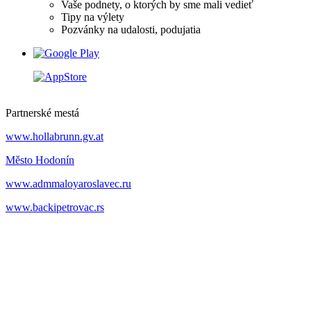
Vaše podnety, o ktorých by sme mali vedieť
Tipy na výlety
Pozvánky na udalosti, podujatia
Partnerské mestá
www.hollabrunn.gv.at
Město Hodonín
www.admmaloyaroslavec.ru
www.backipetrovac.rs