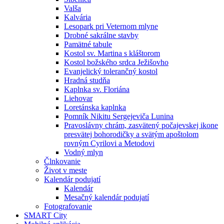
Valša
Kalvária
Lesopark pri Veternom mlyne
Drobné sakrálne stavby
Pamätné tabule
Kostol sv. Martina s kláštorom
Kostol božského srdca Ježišovho
Evanjelický tolerančný kostol
Hradná studňa
Kaplnka sv. Floriána
Liehovar
Loretánska kaplnka
Pomník Nikitu Sergejeviča Lunina
Pravoslávny chrám, zasvätený počajevskej ikone
presvätej bohorodičky a svätým apoštolom
rovným Cyrilovi a Metodovi
Vodný mlyn
Člnkovanie
Život v meste
Kalendár podujatí
Kalendár
Mesačný kalendár podujatí
Fotografovanie
SMART City