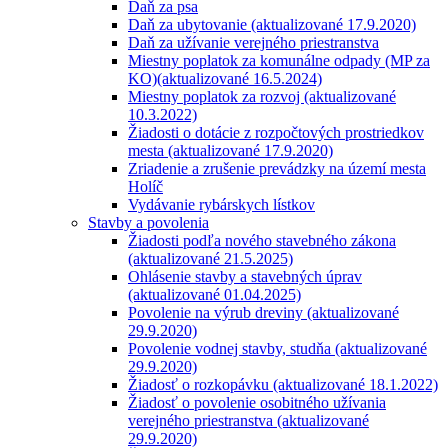
Daň za psa
Daň za ubytovanie (aktualizované 17.9.2020)
Daň za užívanie verejného priestranstva
Miestny poplatok za komunálne odpady (MP za
KO)(aktualizované 16.5.2024)
Miestny poplatok za rozvoj (aktualizované
10.3.2022)
Žiadosti o dotácie z rozpočtových prostriedkov
mesta (aktualizované 17.9.2020)
Zriadenie a zrušenie prevádzky na území mesta
Holíč
Vydávanie rybárskych lístkov
Stavby a povolenia
Žiadosti podľa nového stavebného zákona
(aktualizované 21.5.2025)
Ohlásenie stavby a stavebných úprav
(aktualizované 01.04.2025)
Povolenie na výrub dreviny (aktualizované
29.9.2020)
Povolenie vodnej stavby, studňa (aktualizované
29.9.2020)
Žiadosť o rozkopávku (aktualizované 18.1.2022)
Žiadosť o povolenie osobitného užívania
verejného priestranstva (aktualizované
29.9.2020)