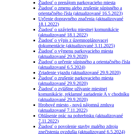
Žiadosť o prenájom parkovacieho miesta
Žiadosť o zmenu alebo zrušenie súpisného a
orientačného čísla (aktualizované 16.5.2023)
Určenie dopravného značenia (aktualizované
18.1.2022)
Žiadosť o uzávierku miestnej komunikácie
(aktualizované 18.1.2022)
Žiadosť o výpis z územnoplánovacej
dokumentácie (aktualizované 3.11.2025)
Žiadosť o výmenu parkovacieho miesta
(aktualizované 29.9.2020)
Žiadosť o určenie súpisného a orientačného čísla
(aktualizované 6.5.2024)
Zriadenie vjazdu (aktualizované 29.9.2020)
Žiadosť o zrušenie parkovacieho miesta
(aktualizované 29.9.2020)
Žiadosť o zvláštne užívanie miestnej
komunikácie, reklamné zariadenie A v chodníku
(aktualizované 29.9.2020)
Hrobové miesto - nová nájomná zmluva
(aktualizované 7.11.2022)
Ohlásenie prác na pohrebisku (aktualizované
7.11.2022)
Žiadosť o povolenie stavby malého zdroja
znečistenia ovzdušia (aktualizované 6.5.2024)