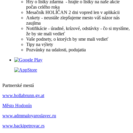
Hry o lístky zdarma - hrajte o lístky na naše akcie
počas celého roka
Mesačník HOLÍČAN 2 dni vopred len v aplikácii
Ankety - neustále zlepšujeme mesto váš názor nás
zaujíma
Notifikácie - úradné, krízové, odstávky - čo si myslíme,
že by ste mali vedieť
Vaše podnety, o ktorých by sme mali vedieť
Tipy na výlety
Pozvánky na udalosti, podujatia
Partnerské mestá
www.hollabrunn.gv.at
Město Hodonín
www.admmaloyaroslavec.ru
www.backipetrovac.rs