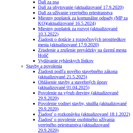
Daň za psa
Daň za ubytovanie (aktualizované 17.9.2020)
Daň za užívanie verejného priestranstva
Miestny poplatok za komunálne odpady (MP za
KO)(aktualizované 16.5.2024)
Miestny poplatok za rozvoj (aktualizované
10.3.2022)
Žiadosti o dotácie z rozpočtových prostriedkov
mesta (aktualizované 17.9.2020)
Zriadenie a zrušenie prevádzky na území mesta
Holíč
Vydávanie rybárskych lístkov
Stavby a povolenia
Žiadosti podľa nového stavebného zákona
(aktualizované 21.5.2025)
Ohlásenie stavby a stavebných úprav
(aktualizované 01.04.2025)
Povolenie na výrub dreviny (aktualizované
29.9.2020)
Povolenie vodnej stavby, studňa (aktualizované
29.9.2020)
Žiadosť o rozkopávku (aktualizované 18.1.2022)
Žiadosť o povolenie osobitného užívania
verejného priestranstva (aktualizované
29.9.2020)