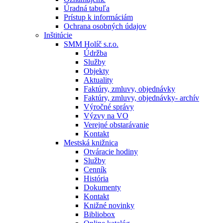
Úradná tabuľa
Prístup k informáciám
Ochrana osobných údajov
Inštitúcie
SMM Holíč s.r.o.
Údržba
Služby
Objekty
Aktuality
Faktúry, zmluvy, objednávky
Faktúry, zmluvy, objednávky- archív
Výročné správy
Výzvy na VO
Verejné obstarávanie
Kontakt
Mestská knižnica
Otváracie hodiny
Služby
Cenník
História
Dokumenty
Kontakt
Knižné novinky
Bibliobox