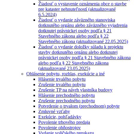
Žiadosť o vystavenie oznámenia obce o stavbe
pre kataster nehnuteľností (aktualizované
6.5.2024)
Žiadosť o vydanie záväzného stanoviska
dotknutého orgánu alebo záväzného vyjadrenia
dotknutej právnickej osoby podľa § 21
Stavebného zákona alebo podľa § 22
Stavebného zákona (aktualizované 22.05.2025)
Žiadosť o vydanie doložky súladu k projektu
stavby dotknutého orgánu alebo dotknutej
právnickej osoby podľa § 21 Stavebného zákona
alebo podľa § 22 Stavebného zákona
(aktualizované 23.05.2025)
Ohlásenie pobytu, rozhlas, exekúcie a iné
Hlásenie trvalého pobytu
Zrušenie trvalého pobytu
Zrušenie TP na návrh vlastníka budovy
Hlásenie prechodného pobytu
Zrušenie prechodného pobytu
Potvrdenie o trvalom (prechodnom) pobyte
Zmluvné vzťahy
Exekúcie, pohľadávky
Povolenie trhového predaja
Povolenie ohňostrojov
Vydanie voličského preukazu