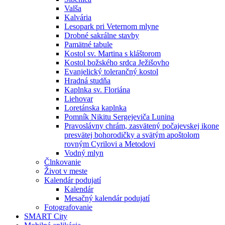
Valša
Kalvária
Lesopark pri Veternom mlyne
Drobné sakrálne stavby
Pamätné tabule
Kostol sv. Martina s kláštorom
Kostol božského srdca Ježišovho
Evanjelický tolerančný kostol
Hradná studňa
Kaplnka sv. Floriána
Liehovar
Loretánska kaplnka
Pomník Nikitu Sergejeviča Lunina
Pravoslávny chrám, zasvätený počajevskej ikone
presvätej bohorodičky a svätým apoštolom
rovným Cyrilovi a Metodovi
Vodný mlyn
Člnkovanie
Život v meste
Kalendár podujatí
Kalendár
Mesačný kalendár podujatí
Fotografovanie
SMART City