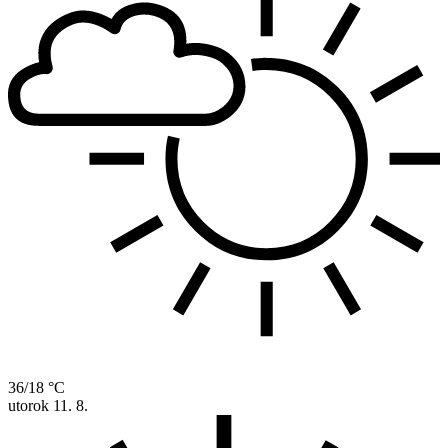
36/18 °C
utorok
11. 8.