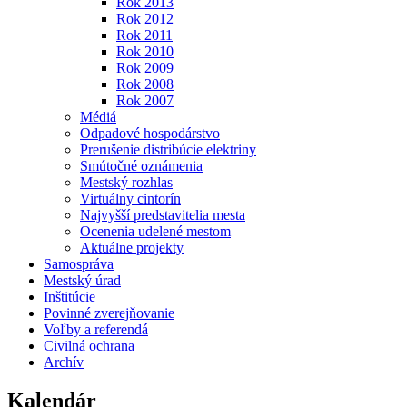
Rok 2013
Rok 2012
Rok 2011
Rok 2010
Rok 2009
Rok 2008
Rok 2007
Médiá
Odpadové hospodárstvo
Prerušenie distribúcie elektriny
Smútočné oznámenia
Mestský rozhlas
Virtuálny cintorín
Najvyšší predstavitelia mesta
Ocenenia udelené mestom
Aktuálne projekty
Samospráva
Mestský úrad
Inštitúcie
Povinné zverejňovanie
Voľby a referendá
Civilná ochrana
Archív
Kalendár