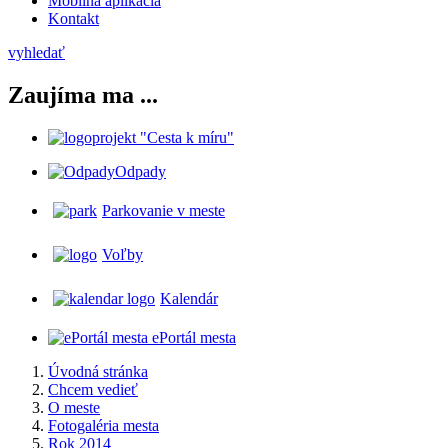
Mobilná aplikácia
Kontakt
vyhledať
Zaujíma ma ...
projekt "Cesta k míru"
Odpady
Parkovanie v meste
Voľby
Kalendár
ePortál mesta
Úvodná stránka
Chcem vedieť
O meste
Fotogaléria mesta
Rok 2014