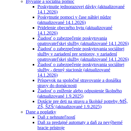
Bývanie a sociálna pomoc
Poskytnutie jednorazovej dávky (aktualizované
14.1.2026)
Poskytnutie pomoci v čase náhlej núdze
(aktualizované 14.1.2026)
Pridelenie obecného bytu (aktualizované
14.1.2026)
Žiadosť o zabezpečenie poskytovania
opatrovateľskej služby (aktualizované 14.1.2026)
Žiadosť o zabezpečenie poskytovania sociálnej
služby v zariadení pre seniorov, v zariadení
opatrovateľskej služby (aktualizované 14.1.2026)
Žiadosť o zabezpečenie poskytovania sociálnej
služby - denný stacionár (aktualizované
14.1.2026)
Príspevok na spoločné stravovanie a donášku
stravy do domácnosti
Žiadosť o zníženie alebo odpustenie školného
(aktualizované 1.9.2025)
Dotácie pre deti na stravu a školské potreby ⁄MŠ,
ZŠ, ŠZŠ⁄ (aktualizované 1.9.2025)
Dane a poplatky
Daň z nehnuteľností
Daň za predajné automaty a daň za nevýherné
hracie prístroje