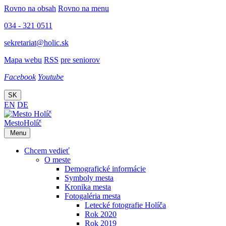
Rovno na obsah
Rovno na menu
034 - 321 0511
sekretariat@holic.sk
Mapa webu
RSS
pre seniorov
Facebook
Youtube
SK
EN
DE
Mesto
Holíč
Menu
Chcem vedieť
O meste
Demografické informácie
Symboly mesta
Kronika mesta
Fotogaléria mesta
Letecké fotografie Holíča
Rok 2020
Rok 2019