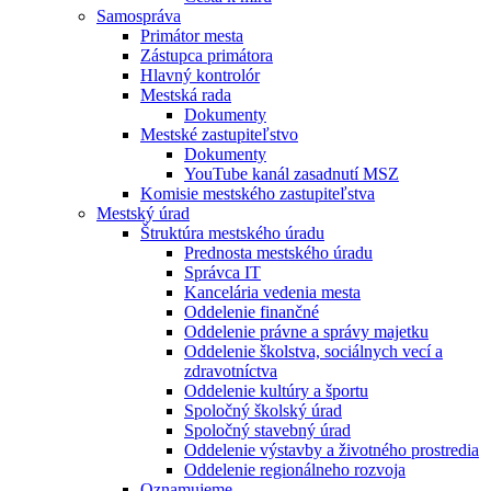
Samospráva
Primátor mesta
Zástupca primátora
Hlavný kontrolór
Mestská rada
Dokumenty
Mestské zastupiteľstvo
Dokumenty
YouTube kanál zasadnutí MSZ
Komisie mestského zastupiteľstva
Mestský úrad
Štruktúra mestského úradu
Prednosta mestského úradu
Správca IT
Kancelária vedenia mesta
Oddelenie finančné
Oddelenie právne a správy majetku
Oddelenie školstva, sociálnych vecí a
zdravotníctva
Oddelenie kultúry a športu
Spoločný školský úrad
Spoločný stavebný úrad
Oddelenie výstavby a životného prostredia
Oddelenie regionálneho rozvoja
Oznamujeme