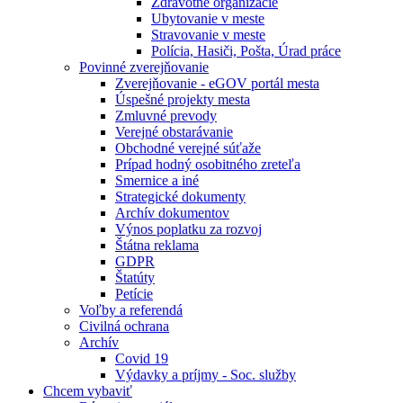
Zdravotné organizácie
Ubytovanie v meste
Stravovanie v meste
Polícia, Hasiči, Pošta, Úrad práce
Povinné zverejňovanie
Zverejňovanie - eGOV portál mesta
Úspešné projekty mesta
Zmluvné prevody
Verejné obstarávanie
Obchodné verejné súťaže
Prípad hodný osobitného zreteľa
Smernice a iné
Strategické dokumenty
Archív dokumentov
Výnos poplatku za rozvoj
Štátna reklama
GDPR
Štatúty
Petície
Voľby a referendá
Civilná ochrana
Archív
Covid 19
Výdavky a príjmy - Soc. služby
Chcem vybaviť