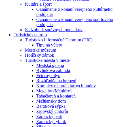
Kultúra a šport
Oznámenie o konaní verejného kultúrneho
podujatia
Oznámenie o konaní verejného športového
podujatia
Sadzobník správnych poplatkov
Turistické centrum
Turisticko Informačné Centrum (TIC)
Tipy na výlety
Mestské múzeum
Holíčsky zámok
Turistické miesta v meste
Mestská galéria
Bylinková záhrada
Veterný mlyn
Rozhľadňa na hrebeni
Komplex manufaktúrnych budov
Megality (Menhiry)
Tabačiareň a koniareň
Meštiansky dom
Baroková sýpka
Židovský cintorín
Zámocký park
Zámocký rybník
Šibenica