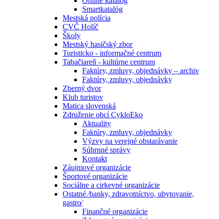
Online katalóg
Smartkatalóg
Mestská polícia
CVČ Holíč
Školy
Mestský hasičský zbor
Turisticko - informačné centrum
Tabačiareň - kultúrne centrum
Faktúry, zmluvy, objednávky – archiv
Faktúry, zmluvy, objednávky
Zberný dvor
Klub turistov
Matica slovenská
Združenie obcí CykloEko
Aktuality
Faktúry, zmluvy, objednávky
Výzvy na verejné obstarávanie
Súhrnné správy
Kontakt
Záujmové organizácie
Športové organizácie
Sociálne a cirkevné organizácie
Ostatné ⁄banky, zdravotníctvo, ubytovanie,
gastro⁄
Finančné organizácie