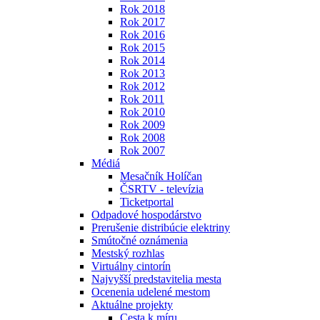
Rok 2018
Rok 2017
Rok 2016
Rok 2015
Rok 2014
Rok 2013
Rok 2012
Rok 2011
Rok 2010
Rok 2009
Rok 2008
Rok 2007
Médiá
Mesačník Holíčan
ČSRTV - televízia
Ticketportal
Odpadové hospodárstvo
Prerušenie distribúcie elektriny
Smútočné oznámenia
Mestský rozhlas
Virtuálny cintorín
Najvyšší predstavitelia mesta
Ocenenia udelené mestom
Aktuálne projekty
Cesta k míru