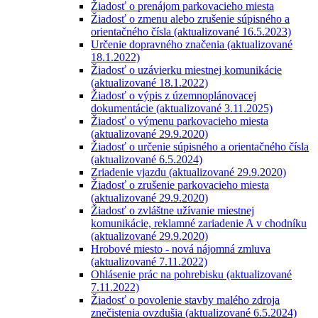
Žiadosť o prenájom parkovacieho miesta
Žiadosť o zmenu alebo zrušenie súpisného a
orientačného čísla (aktualizované 16.5.2023)
Určenie dopravného značenia (aktualizované
18.1.2022)
Žiadosť o uzávierku miestnej komunikácie
(aktualizované 18.1.2022)
Žiadosť o výpis z územnoplánovacej
dokumentácie (aktualizované 3.11.2025)
Žiadosť o výmenu parkovacieho miesta
(aktualizované 29.9.2020)
Žiadosť o určenie súpisného a orientačného čísla
(aktualizované 6.5.2024)
Zriadenie vjazdu (aktualizované 29.9.2020)
Žiadosť o zrušenie parkovacieho miesta
(aktualizované 29.9.2020)
Žiadosť o zvláštne užívanie miestnej
komunikácie, reklamné zariadenie A v chodníku
(aktualizované 29.9.2020)
Hrobové miesto - nová nájomná zmluva
(aktualizované 7.11.2022)
Ohlásenie prác na pohrebisku (aktualizované
7.11.2022)
Žiadosť o povolenie stavby malého zdroja
znečistenia ovzdušia (aktualizované 6.5.2024)