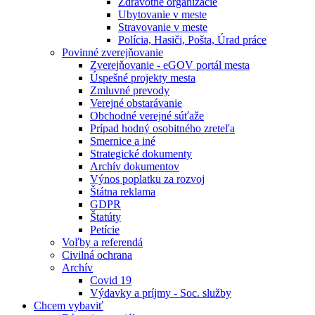
Zdravotné organizácie
Ubytovanie v meste
Stravovanie v meste
Polícia, Hasiči, Pošta, Úrad práce
Povinné zverejňovanie
Zverejňovanie - eGOV portál mesta
Úspešné projekty mesta
Zmluvné prevody
Verejné obstarávanie
Obchodné verejné súťaže
Prípad hodný osobitného zreteľa
Smernice a iné
Strategické dokumenty
Archív dokumentov
Výnos poplatku za rozvoj
Štátna reklama
GDPR
Štatúty
Petície
Voľby a referendá
Civilná ochrana
Archív
Covid 19
Výdavky a príjmy - Soc. služby
Chcem vybaviť