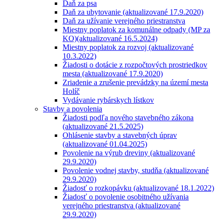
Daň za psa
Daň za ubytovanie (aktualizované 17.9.2020)
Daň za užívanie verejného priestranstva
Miestny poplatok za komunálne odpady (MP za
KO)(aktualizované 16.5.2024)
Miestny poplatok za rozvoj (aktualizované
10.3.2022)
Žiadosti o dotácie z rozpočtových prostriedkov
mesta (aktualizované 17.9.2020)
Zriadenie a zrušenie prevádzky na území mesta
Holíč
Vydávanie rybárskych lístkov
Stavby a povolenia
Žiadosti podľa nového stavebného zákona
(aktualizované 21.5.2025)
Ohlásenie stavby a stavebných úprav
(aktualizované 01.04.2025)
Povolenie na výrub dreviny (aktualizované
29.9.2020)
Povolenie vodnej stavby, studňa (aktualizované
29.9.2020)
Žiadosť o rozkopávku (aktualizované 18.1.2022)
Žiadosť o povolenie osobitného užívania
verejného priestranstva (aktualizované
29.9.2020)