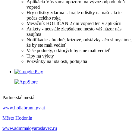
Aplikácia Vás sama upozorní na vývoz odpadu deň
vopred
Hry o lístky zdarma - hrajte o lístky na naše akcie
počas celého roka
Mesačník HOLÍČAN 2 dni vopred len v aplikácii
Ankety - neustále zlepšujeme mesto váš názor nás
zaujíma
Notifikácie - úradné, krízové, odstávky - čo si myslíme,
že by ste mali vedieť
Vaše podnety, o ktorých by sme mali vedieť
Tipy na výlety
Pozvánky na udalosti, podujatia
Partnerské mestá
www.hollabrunn.gv.at
Město Hodonín
www.admmaloyaroslavec.ru