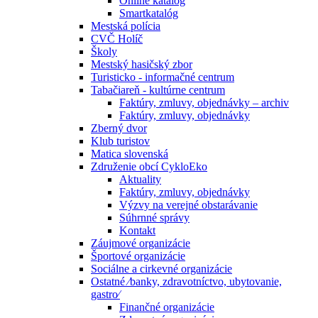
Online katalóg
Smartkatalóg
Mestská polícia
CVČ Holíč
Školy
Mestský hasičský zbor
Turisticko - informačné centrum
Tabačiareň - kultúrne centrum
Faktúry, zmluvy, objednávky – archiv
Faktúry, zmluvy, objednávky
Zberný dvor
Klub turistov
Matica slovenská
Združenie obcí CykloEko
Aktuality
Faktúry, zmluvy, objednávky
Výzvy na verejné obstarávanie
Súhrnné správy
Kontakt
Záujmové organizácie
Športové organizácie
Sociálne a cirkevné organizácie
Ostatné ⁄banky, zdravotníctvo, ubytovanie,
gastro⁄
Finančné organizácie