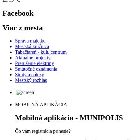
Facebook
Viac z mesta
Správa majetku
Mestská knižnica
Tabačiareň - kult. centrum
Aktuálne projekty
Prerušenie elektriny
Smútočné oznámenia
Straty a nálezy
Mestský rozhlas
MOBILNÁ APLIKÁCIA
Mobilná aplikácia - MUNIPOLIS
Čo vám registrácia prinesie?