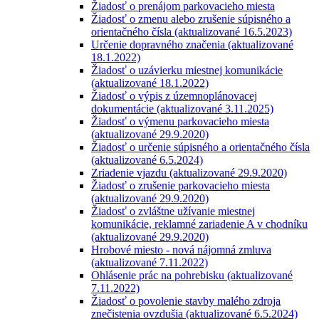
Žiadosť o prenájom parkovacieho miesta
Žiadosť o zmenu alebo zrušenie súpisného a
orientačného čísla (aktualizované 16.5.2023)
Určenie dopravného značenia (aktualizované
18.1.2022)
Žiadosť o uzávierku miestnej komunikácie
(aktualizované 18.1.2022)
Žiadosť o výpis z územnoplánovacej
dokumentácie (aktualizované 3.11.2025)
Žiadosť o výmenu parkovacieho miesta
(aktualizované 29.9.2020)
Žiadosť o určenie súpisného a orientačného čísla
(aktualizované 6.5.2024)
Zriadenie vjazdu (aktualizované 29.9.2020)
Žiadosť o zrušenie parkovacieho miesta
(aktualizované 29.9.2020)
Žiadosť o zvláštne užívanie miestnej
komunikácie, reklamné zariadenie A v chodníku
(aktualizované 29.9.2020)
Hrobové miesto - nová nájomná zmluva
(aktualizované 7.11.2022)
Ohlásenie prác na pohrebisku (aktualizované
7.11.2022)
Žiadosť o povolenie stavby malého zdroja
znečistenia ovzdušia (aktualizované 6.5.2024)