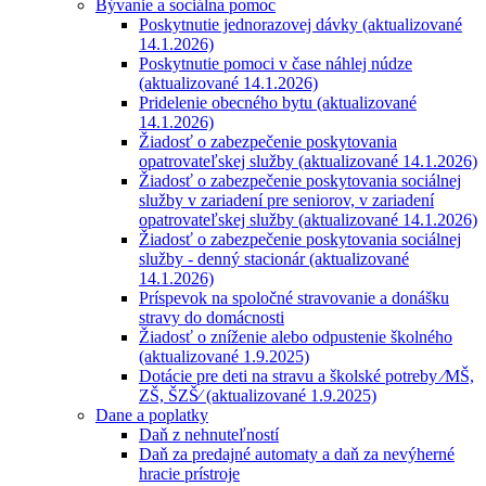
Bývanie a sociálna pomoc
Poskytnutie jednorazovej dávky (aktualizované
14.1.2026)
Poskytnutie pomoci v čase náhlej núdze
(aktualizované 14.1.2026)
Pridelenie obecného bytu (aktualizované
14.1.2026)
Žiadosť o zabezpečenie poskytovania
opatrovateľskej služby (aktualizované 14.1.2026)
Žiadosť o zabezpečenie poskytovania sociálnej
služby v zariadení pre seniorov, v zariadení
opatrovateľskej služby (aktualizované 14.1.2026)
Žiadosť o zabezpečenie poskytovania sociálnej
služby - denný stacionár (aktualizované
14.1.2026)
Príspevok na spoločné stravovanie a donášku
stravy do domácnosti
Žiadosť o zníženie alebo odpustenie školného
(aktualizované 1.9.2025)
Dotácie pre deti na stravu a školské potreby ⁄MŠ,
ZŠ, ŠZŠ⁄ (aktualizované 1.9.2025)
Dane a poplatky
Daň z nehnuteľností
Daň za predajné automaty a daň za nevýherné
hracie prístroje