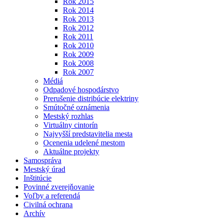
Rok 2015
Rok 2014
Rok 2013
Rok 2012
Rok 2011
Rok 2010
Rok 2009
Rok 2008
Rok 2007
Médiá
Odpadové hospodárstvo
Prerušenie distribúcie elektriny
Smútočné oznámenia
Mestský rozhlas
Virtuálny cintorín
Najvyšší predstavitelia mesta
Ocenenia udelené mestom
Aktuálne projekty
Samospráva
Mestský úrad
Inštitúcie
Povinné zverejňovanie
Voľby a referendá
Civilná ochrana
Archív