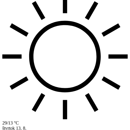
29/13 °C
štvrtok
13. 8.