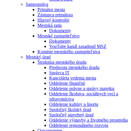
Samospráva
Primátor mesta
Zástupca primátora
Hlavný kontrolór
Mestská rada
Dokumenty
Mestské zastupiteľstvo
Dokumenty
YouTube kanál zasadnutí MSZ
Komisie mestského zastupiteľstva
Mestský úrad
Štruktúra mestského úradu
Prednosta mestského úradu
Správca IT
Kancelária vedenia mesta
Oddelenie finančné
Oddelenie právne a správy majetku
Oddelenie školstva, sociálnych vecí a
zdravotníctva
Oddelenie kultúry a športu
Spoločný školský úrad
Spoločný stavebný úrad
Oddelenie výstavby a životného prostredia
Oddelenie regionálneho rozvoja
Oznamujeme