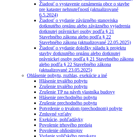
Žiadosť o vystavenie oznámenia obce o stavbe
pre kataster nehnuteľností (aktualizované
6.5.2024)
Žiadosť o vydanie záväzného stanoviska
dotknutého orgánu alebo záväzného vyjadrenia
dotknutej právnickej osoby podľa § 21
Stavebného zákona alebo podľa § 22
Stavebného zákona (aktualizované 22.05.2025)
Žiadosť o vydanie doložky súladu k projektu
stavby dotknutého orgánu alebo dotknutej
právnickej osoby podľa § 21 Stavebného zákona
alebo podľa § 22 Stavebného zákona
(aktualizované 23.05.2025)
Ohlásenie pobytu, rozhlas, exekúcie a iné
Hlásenie trvalého pobytu
Zrušenie trvalého pobytu
Zrušenie TP na návrh vlastníka budovy
Hlásenie prechodného pobytu
Zrušenie prechodného pobytu
Potvrdenie o trvalom (prechodnom) pobyte
Zmluvné vzťahy
Exekúcie, pohľadávky
Povolenie trhového predaja
Povolenie ohňostrojov
Vydanie voličského preukazu