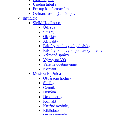
Úradná tabuľa
Prístup k informáciám
Ochrana osobných údajov
Inštitúcie
SMM Holíč s.r.o.
Údržba
Služby
Objekty
Aktuality
Faktúry, zmluvy, objednávky
Faktúry, zmluvy, objednávky- archív
Výročné správy
Výzvy na VO
Verejné obstarávanie
Kontakt
Mestská knižnica
Otváracie hodiny
Služby
Cenník
História
Dokumenty
Kontakt
Knižné novinky
Bibliobox