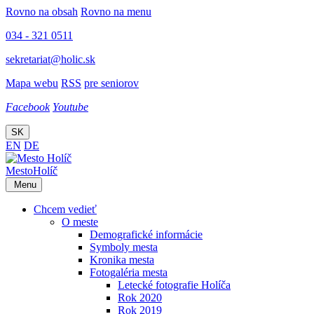
Rovno na obsah
Rovno na menu
034 - 321 0511
sekretariat@holic.sk
Mapa webu
RSS
pre seniorov
Facebook
Youtube
SK
EN
DE
Mesto
Holíč
Menu
Chcem vedieť
O meste
Demografické informácie
Symboly mesta
Kronika mesta
Fotogaléria mesta
Letecké fotografie Holíča
Rok 2020
Rok 2019