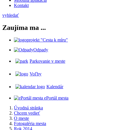
Mobilná aplikácia
Kontakt
vyhledať
Zaujíma ma ...
projekt "Cesta k míru"
Odpady
Parkovanie v meste
Voľby
Kalendár
ePortál mesta
Úvodná stránka
Chcem vedieť
O meste
Fotogaléria mesta
Rok 2014