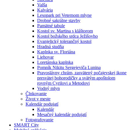
Valša
Kalvária
Lesopark pri Veternom mlyne
Drobné sakrálne stavby
Pamätné tabule
Kostol sv. Martina s kláštorom
Kostol božského srdca Ježišovho
Evanjelický tolerančný kostol
Hradná studňa
Kaplnka sv. Floriána
Liehovar
Loretánska kaplnka
Pomník Nikitu Sergejeviča Lunina
Pravoslávny chrám, zasvätený počajevskej ikone
presvätej bohorodičky a svätým apoštolom
rovným Cyrilovi a Metodovi
Vodný mlyn
Člnkovanie
Život v meste
Kalendár podujatí
Kalendár
Mesačný kalendár podujatí
Fotografovanie
SMART City