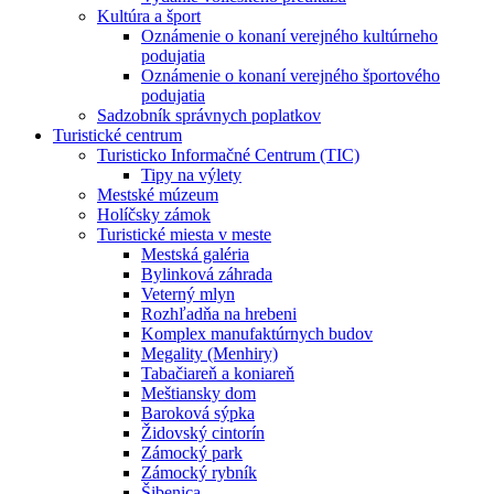
Kultúra a šport
Oznámenie o konaní verejného kultúrneho
podujatia
Oznámenie o konaní verejného športového
podujatia
Sadzobník správnych poplatkov
Turistické centrum
Turisticko Informačné Centrum (TIC)
Tipy na výlety
Mestské múzeum
Holíčsky zámok
Turistické miesta v meste
Mestská galéria
Bylinková záhrada
Veterný mlyn
Rozhľadňa na hrebeni
Komplex manufaktúrnych budov
Megality (Menhiry)
Tabačiareň a koniareň
Meštiansky dom
Baroková sýpka
Židovský cintorín
Zámocký park
Zámocký rybník
Šibenica