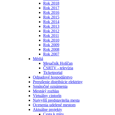
Rok 2018
Rok 2017
Rok 2016
Rok 2015
Rok 2014
Rok 2013
Rok 2012
Rok 2011
Rok 2010
Rok 2009
Rok 2008
Rok 2007
Médiá
Mesačník Holíčan
ČSRTV - televízia
Ticketportal
Odpadové hospodárstvo
Prerušenie distribúcie elektriny
Smútočné oznámenia
Mestský rozhlas
Virtuálny cintorín
Najvyšší predstavitelia mesta
Ocenenia udelené mestom
Aktuálne projekty
Cesta k míru