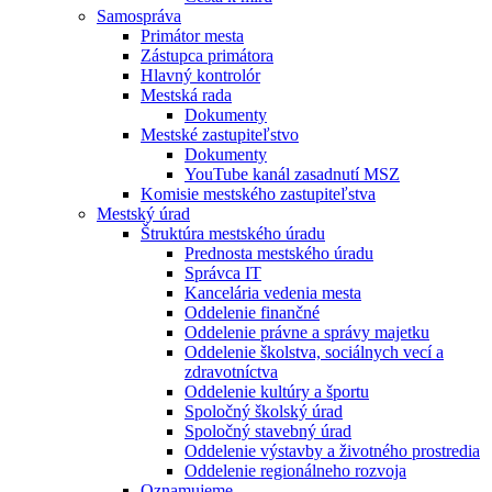
Samospráva
Primátor mesta
Zástupca primátora
Hlavný kontrolór
Mestská rada
Dokumenty
Mestské zastupiteľstvo
Dokumenty
YouTube kanál zasadnutí MSZ
Komisie mestského zastupiteľstva
Mestský úrad
Štruktúra mestského úradu
Prednosta mestského úradu
Správca IT
Kancelária vedenia mesta
Oddelenie finančné
Oddelenie právne a správy majetku
Oddelenie školstva, sociálnych vecí a
zdravotníctva
Oddelenie kultúry a športu
Spoločný školský úrad
Spoločný stavebný úrad
Oddelenie výstavby a životného prostredia
Oddelenie regionálneho rozvoja
Oznamujeme