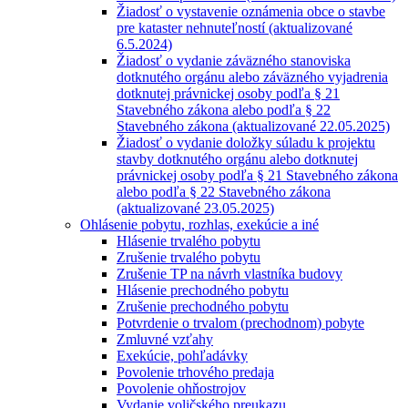
Žiadosť o vystavenie oznámenia obce o stavbe
pre kataster nehnuteľností (aktualizované
6.5.2024)
Žiadosť o vydanie záväzného stanoviska
dotknutého orgánu alebo záväzného vyjadrenia
dotknutej právnickej osoby podľa § 21
Stavebného zákona alebo podľa § 22
Stavebného zákona (aktualizované 22.05.2025)
Žiadosť o vydanie doložky súladu k projektu
stavby dotknutého orgánu alebo dotknutej
právnickej osoby podľa § 21 Stavebného zákona
alebo podľa § 22 Stavebného zákona
(aktualizované 23.05.2025)
Ohlásenie pobytu, rozhlas, exekúcie a iné
Hlásenie trvalého pobytu
Zrušenie trvalého pobytu
Zrušenie TP na návrh vlastníka budovy
Hlásenie prechodného pobytu
Zrušenie prechodného pobytu
Potvrdenie o trvalom (prechodnom) pobyte
Zmluvné vzťahy
Exekúcie, pohľadávky
Povolenie trhového predaja
Povolenie ohňostrojov
Vydanie voličského preukazu