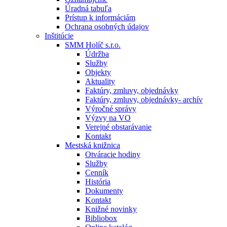
Úradná tabuľa
Prístup k informáciám
Ochrana osobných údajov
Inštitúcie
SMM Holíč s.r.o.
Údržba
Služby
Objekty
Aktuality
Faktúry, zmluvy, objednávky
Faktúry, zmluvy, objednávky- archív
Výročné správy
Výzvy na VO
Verejné obstarávanie
Kontakt
Mestská knižnica
Otváracie hodiny
Služby
Cenník
História
Dokumenty
Kontakt
Knižné novinky
Bibliobox