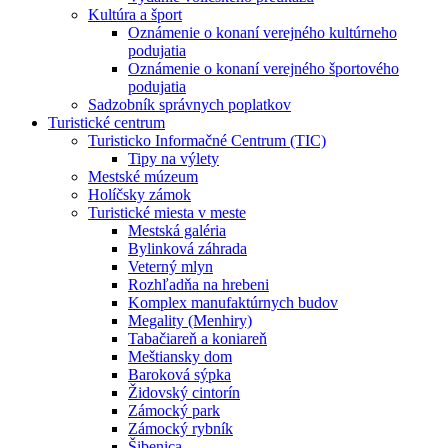
Kultúra a šport
Oznámenie o konaní verejného kultúrneho
podujatia
Oznámenie o konaní verejného športového
podujatia
Sadzobník správnych poplatkov
Turistické centrum
Turisticko Informačné Centrum (TIC)
Tipy na výlety
Mestské múzeum
Holíčsky zámok
Turistické miesta v meste
Mestská galéria
Bylinková záhrada
Veterný mlyn
Rozhľadňa na hrebeni
Komplex manufaktúrnych budov
Megality (Menhiry)
Tabačiareň a koniareň
Meštiansky dom
Baroková sýpka
Židovský cintorín
Zámocký park
Zámocký rybník
Šibenica