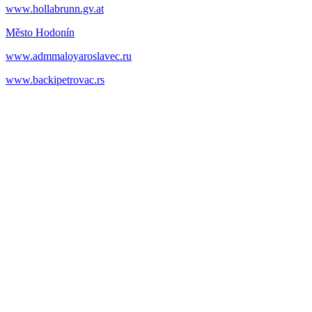
www.hollabrunn.gv.at
Město Hodonín
www.admmaloyaroslavec.ru
www.backipetrovac.rs