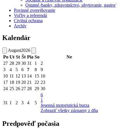
Ostatné ⁄banky, zdravotníctvo, ubytovanie, gastro⁄
Povinné zverejňovanie
Voľby a referendá
Civilná ochrana
Archív
Kalendár
August
2026
Po
Ut
St
Št
Pia
So
Ne
27
28
29
30
31
1
2
3
4
5
6
7
8
9
10
11
12
13
14
15
16
17
18
19
20
21
22
23
24
25
26
27
28
29
30
6
1
31
1
2
3
4
5
Jesenná motoristická burza
Zobraziť všetky záznamy z dňa
Predpověď počasia