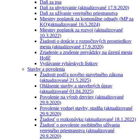
Daň za psa
Daň za ubytovanie (aktualizované 17.9.2020)
Daň za užívanie verejného priestranstva
Miestny poplatok za komunálne odpady (MP za
KO)(aktualizované 16.5.2024)
Miestny poplatok za rozvoj (aktualizované
10.3.2022)
Žiadosti o dotácie z rozpočtových prostriedkov
mesta (aktualizované 17.9.2020)
Zriadenie a zrušenie prevádzky na území mesta
Holíč
Vydávanie rybárskych lístkov
Stavby a povolenia
Žiadosti podľa nového stavebného zákona
(aktualizované 21.5.2025)
Ohlásenie stavby a stavebných úprav
(aktualizované 01.04.2025)
Povolenie na výrub dreviny (aktualizované
29.9.2020)
Povolenie vodnej stavby, studňa (aktualizované
29.9.2020)
Žiadosť o rozkopávku (aktualizované 18.1.2022)
Žiadosť o povolenie osobitného užívania
verejného priestranstva (aktualizované
29.9.2020)