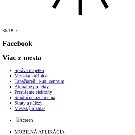
36/18 °C
Facebook
Viac z mesta
Správa majetku
Mestská knižnica
Tabačiareň - kult. centrum
Aktuálne projekty
Prerušenie elektriny
Smútočné oznámenia
Straty a nálezy
Mestský rozhlas
MOBILNÁ APLIKÁCIA