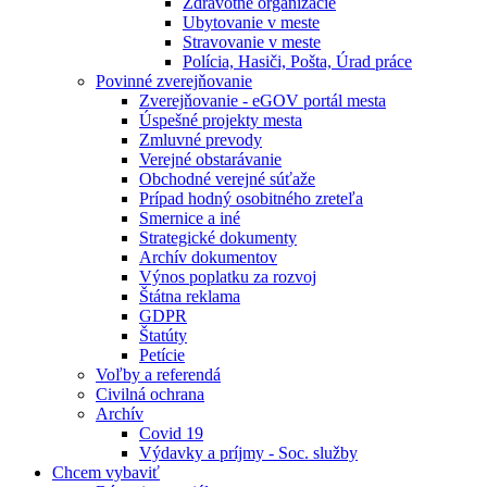
Zdravotné organizácie
Ubytovanie v meste
Stravovanie v meste
Polícia, Hasiči, Pošta, Úrad práce
Povinné zverejňovanie
Zverejňovanie - eGOV portál mesta
Úspešné projekty mesta
Zmluvné prevody
Verejné obstarávanie
Obchodné verejné súťaže
Prípad hodný osobitného zreteľa
Smernice a iné
Strategické dokumenty
Archív dokumentov
Výnos poplatku za rozvoj
Štátna reklama
GDPR
Štatúty
Petície
Voľby a referendá
Civilná ochrana
Archív
Covid 19
Výdavky a príjmy - Soc. služby
Chcem vybaviť