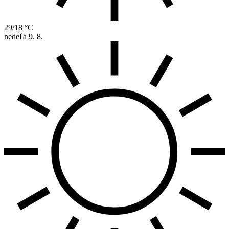
29/18 °C
nedeľa
9. 8.