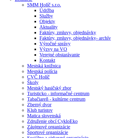
SMM Holíč s.r.o.
Údržba
Služby
Objekty
Aktuality
Faktúry, zmluvy, objednávky
Faktúry, zmluvy, objednávky- archív
Výročné správy
Výzvy na VO
Verejné obstarávanie
Kontakt
Mestská knižnica
Mestská polícia
CVČ Holíč
Školy
Mestský hasičský zbor
Turisticko - informačné centrum
Tabačiareň - kultúrne centrum
Zberný dvor
Klub turistov
Matica slovenská
Združenie obcí CykloEko
Záujmové organizácie
Športové organizácie
Sociálne a cirkevné organizácie