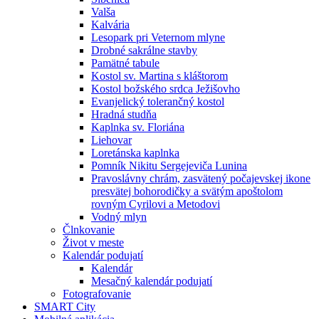
Valša
Kalvária
Lesopark pri Veternom mlyne
Drobné sakrálne stavby
Pamätné tabule
Kostol sv. Martina s kláštorom
Kostol božského srdca Ježišovho
Evanjelický tolerančný kostol
Hradná studňa
Kaplnka sv. Floriána
Liehovar
Loretánska kaplnka
Pomník Nikitu Sergejeviča Lunina
Pravoslávny chrám, zasvätený počajevskej ikone
presvätej bohorodičky a svätým apoštolom
rovným Cyrilovi a Metodovi
Vodný mlyn
Člnkovanie
Život v meste
Kalendár podujatí
Kalendár
Mesačný kalendár podujatí
Fotografovanie
SMART City