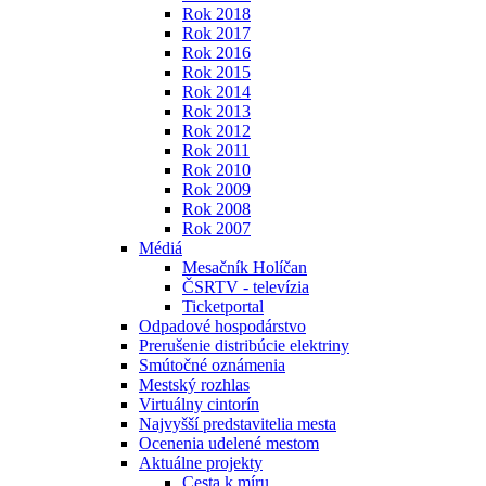
Rok 2018
Rok 2017
Rok 2016
Rok 2015
Rok 2014
Rok 2013
Rok 2012
Rok 2011
Rok 2010
Rok 2009
Rok 2008
Rok 2007
Médiá
Mesačník Holíčan
ČSRTV - televízia
Ticketportal
Odpadové hospodárstvo
Prerušenie distribúcie elektriny
Smútočné oznámenia
Mestský rozhlas
Virtuálny cintorín
Najvyšší predstavitelia mesta
Ocenenia udelené mestom
Aktuálne projekty
Cesta k míru