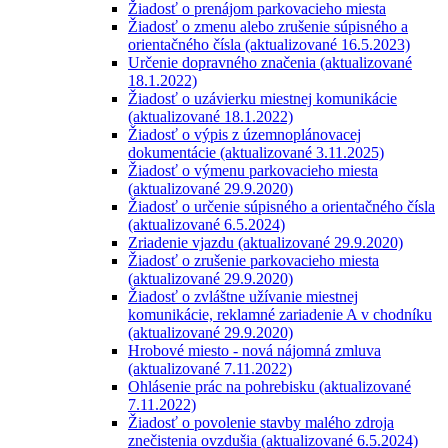
Žiadosť o prenájom parkovacieho miesta
Žiadosť o zmenu alebo zrušenie súpisného a
orientačného čísla (aktualizované 16.5.2023)
Určenie dopravného značenia (aktualizované
18.1.2022)
Žiadosť o uzávierku miestnej komunikácie
(aktualizované 18.1.2022)
Žiadosť o výpis z územnoplánovacej
dokumentácie (aktualizované 3.11.2025)
Žiadosť o výmenu parkovacieho miesta
(aktualizované 29.9.2020)
Žiadosť o určenie súpisného a orientačného čísla
(aktualizované 6.5.2024)
Zriadenie vjazdu (aktualizované 29.9.2020)
Žiadosť o zrušenie parkovacieho miesta
(aktualizované 29.9.2020)
Žiadosť o zvláštne užívanie miestnej
komunikácie, reklamné zariadenie A v chodníku
(aktualizované 29.9.2020)
Hrobové miesto - nová nájomná zmluva
(aktualizované 7.11.2022)
Ohlásenie prác na pohrebisku (aktualizované
7.11.2022)
Žiadosť o povolenie stavby malého zdroja
znečistenia ovzdušia (aktualizované 6.5.2024)