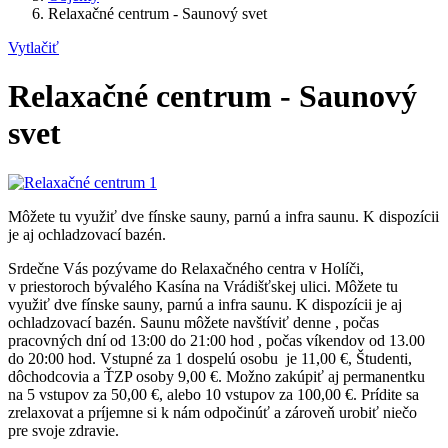
Relaxačné centrum - Saunový svet
Vytlačiť
Relaxačné centrum - Saunový
svet
Môžete tu využiť dve fínske sauny, parnú a infra saunu. K dispozícii
je aj ochladzovací bazén.
Srdečne Vás pozývame do Relaxačného centra v Holíči,
v priestoroch bývalého Kasína na Vrádišťskej ulici. Môžete tu
využiť dve fínske sauny, parnú a infra saunu. K dispozícii je aj
ochladzovací bazén. Saunu môžete navštíviť denne , počas
pracovných dní od 13:00 do 21:00 hod , počas víkendov od 13.00
do 20:00 hod. Vstupné za 1 dospelú osobu je 11,00 €, Študenti,
dôchodcovia a ŤZP osoby 9,00 €. Možno zakúpiť aj permanentku
na 5 vstupov za 50,00 €, alebo 10 vstupov za 100,00 €. Prídite sa
zrelaxovat a príjemne si k nám odpočinúť a zároveň urobiť niečo
pre svoje zdravie.