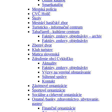
Online katalóg
Smartkatalóg
Mestská polícia
CVČ Holíč
Školy
Mestský hasičský zbor
Turisticko - informačné centrum
Tabačiareň - kultúrne centrum
Faktúry, zmluvy, objednávky – archiv
Faktúry, zmluvy, objednávky
Zberný dvor
Klub turistov
Matica slovenská
Združenie obcí CykloEko
Aktuality
Faktúry, zmluvy, objednávky
Výzvy na verejné obstarávanie
Súhrnné správy
Kontakt
Záujmové organizácie
Športové organizácie
Sociálne a cirkevné organizácie
Ostatné ⁄banky, zdravotníctvo, ubytovanie,
gastro⁄
Finančné organizácie