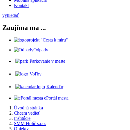
Mobilná aplikácia
Kontakt
vyhledať
Zaujíma ma ...
projekt "Cesta k míru"
Odpady
Parkovanie v meste
Voľby
Kalendár
ePortál mesta
Úvodná stránka
Chcem vedieť
Inštitúcie
SMM Holíč s.r.o.
Objekty