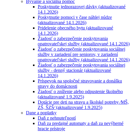
Bývanie a sociálna pomoc
Poskytnutie jednorazovej dávky (aktualizované
14.1.2026)
Poskytnutie pomoci v čase náhlej núdze
(aktualizované 14.1.2026)
Pridelenie obecného bytu (aktualizované
14.1.2026)
Žiadosť o zabezpečenie poskytovania
opatrovateľskej služby (aktualizované 14.1.2026)
Žiadosť o zabezpečenie poskytovania sociálnej
služby v zariadení pre seniorov, v zariadení
opatrovateľskej služby (aktualizované 14.1.2026)
Žiadosť o zabezpečenie poskytovania sociálnej
služby - denný stacionár (aktualizované
14.1.2026)
Príspevok na spoločné stravovanie a donášku
stravy do domácnosti
Žiadosť o zníženie alebo odpustenie školného
(aktualizované 1.9.2025)
Dotácie pre deti na stravu a školské potreby ⁄MŠ,
ZŠ, ŠZŠ⁄ (aktualizované 1.9.2025)
Dane a poplatky
Daň z nehnuteľností
Daň za predajné automaty a daň za nevýherné
hracie prístroje