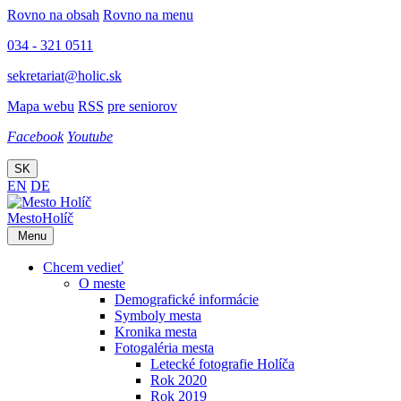
Rovno na obsah
Rovno na menu
034 - 321 0511
sekretariat@holic.sk
Mapa webu
RSS
pre seniorov
Facebook
Youtube
SK
EN
DE
Mesto
Holíč
Menu
Chcem vedieť
O meste
Demografické informácie
Symboly mesta
Kronika mesta
Fotogaléria mesta
Letecké fotografie Holíča
Rok 2020
Rok 2019