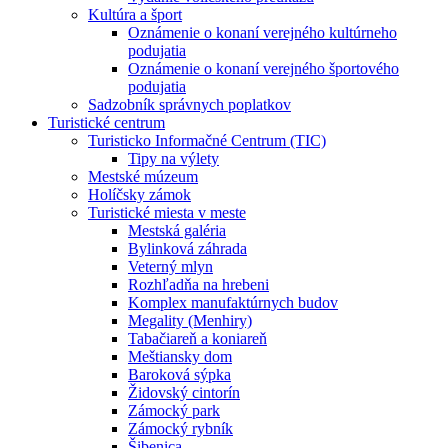
Kultúra a šport
Oznámenie o konaní verejného kultúrneho
podujatia
Oznámenie o konaní verejného športového
podujatia
Sadzobník správnych poplatkov
Turistické centrum
Turisticko Informačné Centrum (TIC)
Tipy na výlety
Mestské múzeum
Holíčsky zámok
Turistické miesta v meste
Mestská galéria
Bylinková záhrada
Veterný mlyn
Rozhľadňa na hrebeni
Komplex manufaktúrnych budov
Megality (Menhiry)
Tabačiareň a koniareň
Meštiansky dom
Baroková sýpka
Židovský cintorín
Zámocký park
Zámocký rybník
Šibenica