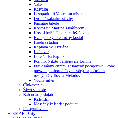
Valša
Kalvária
Lesopark pri Veternom mlyne
Drobné sakrálne stavby
Pamätné tabule
Kostol sv. Martina s kláštorom
Kostol božského srdca Ježišovho
Evanjelický tolerančný kostol
Hradná studňa
Kaplnka sv. Floriána
Liehovar
Loretánska kaplnka
Pomník Nikitu Sergejeviča Lunina
Pravoslávny chrám, zasvätený počajevskej ikone
presvätej bohorodičky a svätým apoštolom
rovným Cyrilovi a Metodovi
Vodný mlyn
Člnkovanie
Život v meste
Kalendár podujatí
Kalendár
Mesačný kalendár podujatí
Fotografovanie
SMART City