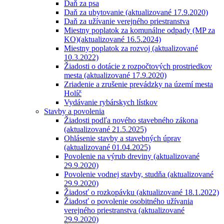
Daň za psa
Daň za ubytovanie (aktualizované 17.9.2020)
Daň za užívanie verejného priestranstva
Miestny poplatok za komunálne odpady (MP za
KO)(aktualizované 16.5.2024)
Miestny poplatok za rozvoj (aktualizované
10.3.2022)
Žiadosti o dotácie z rozpočtových prostriedkov
mesta (aktualizované 17.9.2020)
Zriadenie a zrušenie prevádzky na území mesta
Holíč
Vydávanie rybárskych lístkov
Stavby a povolenia
Žiadosti podľa nového stavebného zákona
(aktualizované 21.5.2025)
Ohlásenie stavby a stavebných úprav
(aktualizované 01.04.2025)
Povolenie na výrub dreviny (aktualizované
29.9.2020)
Povolenie vodnej stavby, studňa (aktualizované
29.9.2020)
Žiadosť o rozkopávku (aktualizované 18.1.2022)
Žiadosť o povolenie osobitného užívania
verejného priestranstva (aktualizované
29.9.2020)