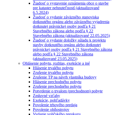
Žiadosť o vystavenie oznámenia obce o stavbe
pre kataster nehnuteľností (aktualizované
6.5.2024)
Žiadosť o vydanie záväzného stanoviska
dotknutého orgánu alebo záväzného vyjadrenia
dotknutej právnickej osoby podľa § 21
Stavebného zákona alebo podľa § 22
Stavebného zákona (aktualizované 22.05.2025)
Žiadosť o vydanie doložky súladu k projektu
stavby dotknutého orgánu alebo dotknutej
právnickej osoby podľa § 21 Stavebného zákona
alebo podľa § 22 Stavebného zákona
(aktualizované 23.05.2025)
Ohlásenie pobytu, rozhlas, exekúcie a iné
Hlásenie trvalého pobytu
Zrušenie trvalého pobytu
Zrušenie TP na návrh vlastníka budovy
Hlásenie prechodného pobytu
Zrušenie prechodného pobytu
Potvrdenie o trvalom (prechodnom) pobyte
Zmluvné vzťahy
Exekúcie, pohľadávky
Povolenie trhového predaja
Povolenie ohňostrojov
Vydanie voličského preukazu