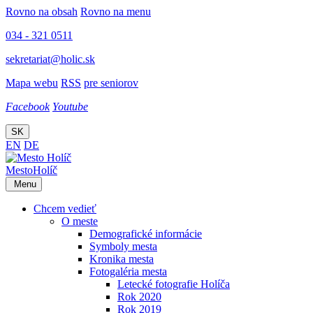
Rovno na obsah
Rovno na menu
034 - 321 0511
sekretariat@holic.sk
Mapa webu
RSS
pre seniorov
Facebook
Youtube
SK
EN
DE
Mesto
Holíč
Menu
Chcem vedieť
O meste
Demografické informácie
Symboly mesta
Kronika mesta
Fotogaléria mesta
Letecké fotografie Holíča
Rok 2020
Rok 2019