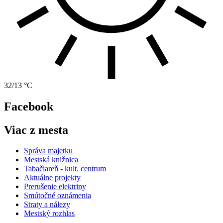
32/13 °C
Facebook
Viac z mesta
Správa majetku
Mestská knižnica
Tabačiareň - kult. centrum
Aktuálne projekty
Prerušenie elektriny
Smútočné oznámenia
Straty a nálezy
Mestský rozhlas