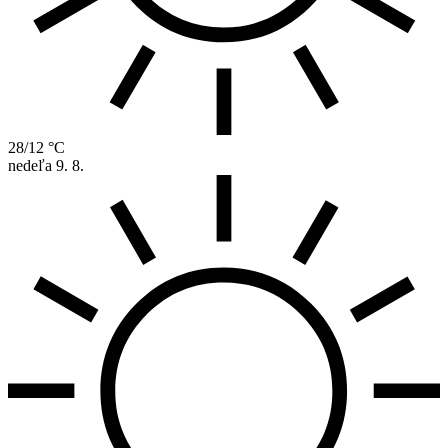
28/12 °C
nedeľa
9. 8.