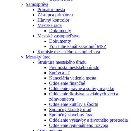
Samospráva
Primátor mesta
Zástupca primátora
Hlavný kontrolór
Mestská rada
Dokumenty
Mestské zastupiteľstvo
Dokumenty
YouTube kanál zasadnutí MSZ
Komisie mestského zastupiteľstva
Mestský úrad
Štruktúra mestského úradu
Prednosta mestského úradu
Správca IT
Kancelária vedenia mesta
Oddelenie finančné
Oddelenie právne a správy majetku
Oddelenie školstva, sociálnych vecí a
zdravotníctva
Oddelenie kultúry a športu
Spoločný školský úrad
Spoločný stavebný úrad
Oddelenie výstavby a životného prostredia
Oddelenie regionálneho rozvoja
Oznamujeme