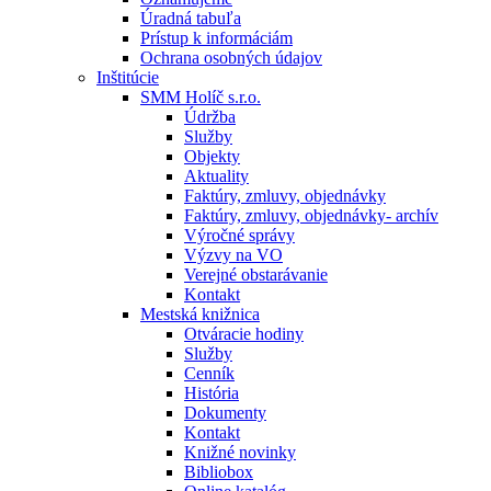
Úradná tabuľa
Prístup k informáciám
Ochrana osobných údajov
Inštitúcie
SMM Holíč s.r.o.
Údržba
Služby
Objekty
Aktuality
Faktúry, zmluvy, objednávky
Faktúry, zmluvy, objednávky- archív
Výročné správy
Výzvy na VO
Verejné obstarávanie
Kontakt
Mestská knižnica
Otváracie hodiny
Služby
Cenník
História
Dokumenty
Kontakt
Knižné novinky
Bibliobox