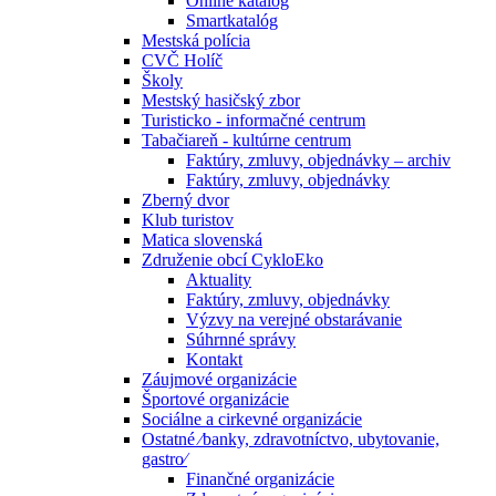
Online katalóg
Smartkatalóg
Mestská polícia
CVČ Holíč
Školy
Mestský hasičský zbor
Turisticko - informačné centrum
Tabačiareň - kultúrne centrum
Faktúry, zmluvy, objednávky – archiv
Faktúry, zmluvy, objednávky
Zberný dvor
Klub turistov
Matica slovenská
Združenie obcí CykloEko
Aktuality
Faktúry, zmluvy, objednávky
Výzvy na verejné obstarávanie
Súhrnné správy
Kontakt
Záujmové organizácie
Športové organizácie
Sociálne a cirkevné organizácie
Ostatné ⁄banky, zdravotníctvo, ubytovanie,
gastro⁄
Finančné organizácie