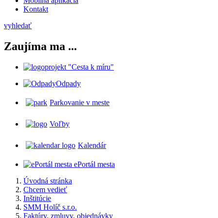
Mobilná aplikácia
Kontakt
vyhledať
Zaujíma ma ...
projekt "Cesta k míru"
Odpady
Parkovanie v meste
Voľby
Kalendár
ePortál mesta
Úvodná stránka
Chcem vedieť
Inštitúcie
SMM Holíč s.r.o.
Faktúry, zmluvy, objednávky