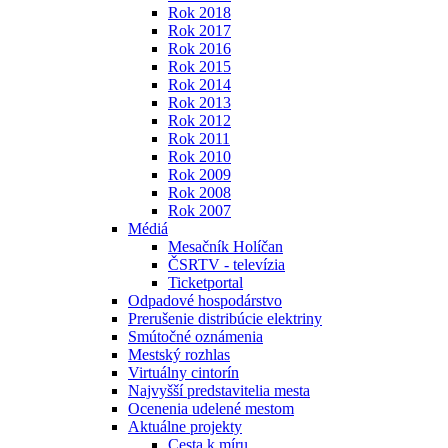
Rok 2018
Rok 2017
Rok 2016
Rok 2015
Rok 2014
Rok 2013
Rok 2012
Rok 2011
Rok 2010
Rok 2009
Rok 2008
Rok 2007
Médiá
Mesačník Holíčan
ČSRTV - televízia
Ticketportal
Odpadové hospodárstvo
Prerušenie distribúcie elektriny
Smútočné oznámenia
Mestský rozhlas
Virtuálny cintorín
Najvyšší predstavitelia mesta
Ocenenia udelené mestom
Aktuálne projekty
Cesta k míru