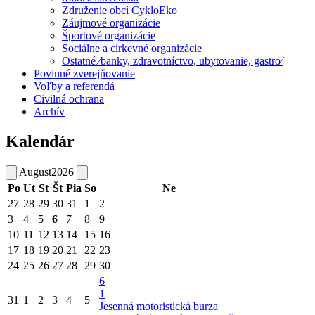
Združenie obcí CykloEko
Záujmové organizácie
Športové organizácie
Sociálne a cirkevné organizácie
Ostatné ⁄banky, zdravotníctvo, ubytovanie, gastro⁄
Povinné zverejňovanie
Voľby a referendá
Civilná ochrana
Archív
Kalendár
August
2026
Po
Ut
St
Št
Pia
So
Ne
27
28
29
30
31
1
2
3
4
5
6
7
8
9
10
11
12
13
14
15
16
17
18
19
20
21
22
23
24
25
26
27
28
29
30
6
1
31
1
2
3
4
5
Jesenná motoristická burza