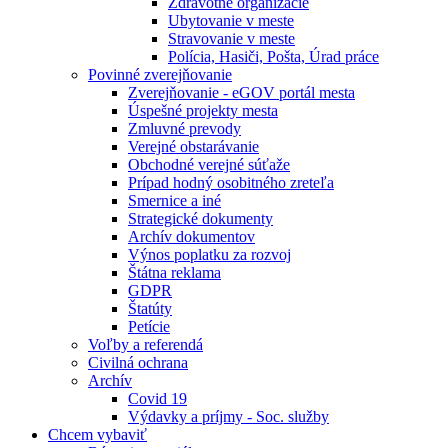
Zdravotné organizácie
Ubytovanie v meste
Stravovanie v meste
Polícia, Hasiči, Pošta, Úrad práce
Povinné zverejňovanie
Zverejňovanie - eGOV portál mesta
Úspešné projekty mesta
Zmluvné prevody
Verejné obstarávanie
Obchodné verejné súťaže
Prípad hodný osobitného zreteľa
Smernice a iné
Strategické dokumenty
Archív dokumentov
Výnos poplatku za rozvoj
Štátna reklama
GDPR
Štatúty
Petície
Voľby a referendá
Civilná ochrana
Archív
Covid 19
Výdavky a príjmy - Soc. služby
Chcem vybaviť