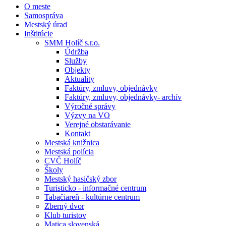
O meste
Samospráva
Mestský úrad
Inštitúcie
SMM Holíč s.r.o.
Údržba
Služby
Objekty
Aktuality
Faktúry, zmluvy, objednávky
Faktúry, zmluvy, objednávky- archív
Výročné správy
Výzvy na VO
Verejné obstarávanie
Kontakt
Mestská knižnica
Mestská polícia
CVČ Holíč
Školy
Mestský hasičský zbor
Turisticko - informačné centrum
Tabačiareň - kultúrne centrum
Zberný dvor
Klub turistov
Matica slovenská