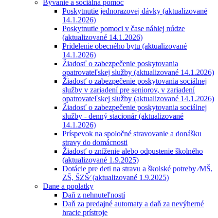
Bývanie a sociálna pomoc
Poskytnutie jednorazovej dávky (aktualizované
14.1.2026)
Poskytnutie pomoci v čase náhlej núdze
(aktualizované 14.1.2026)
Pridelenie obecného bytu (aktualizované
14.1.2026)
Žiadosť o zabezpečenie poskytovania
opatrovateľskej služby (aktualizované 14.1.2026)
Žiadosť o zabezpečenie poskytovania sociálnej
služby v zariadení pre seniorov, v zariadení
opatrovateľskej služby (aktualizované 14.1.2026)
Žiadosť o zabezpečenie poskytovania sociálnej
služby - denný stacionár (aktualizované
14.1.2026)
Príspevok na spoločné stravovanie a donášku
stravy do domácnosti
Žiadosť o zníženie alebo odpustenie školného
(aktualizované 1.9.2025)
Dotácie pre deti na stravu a školské potreby ⁄MŠ,
ZŠ, ŠZŠ⁄ (aktualizované 1.9.2025)
Dane a poplatky
Daň z nehnuteľností
Daň za predajné automaty a daň za nevýherné
hracie prístroje