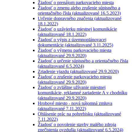
Žiadosť o prenájom parkovacieho miesta
Žiadosť o zmenu alebo zrušenie súpisného a
orientačného čísla (aktualizované 16.5.2023)
Určenie dopravného značenia (aktualizované
18.1.2022)
Žiadosť o uzávierku miestnej komunikácie
(aktualizované 18.1.2022)
Žiadosť o výpis z územnoplánovacej
dokumentácie (aktualizované 3.11.2025)
Žiadosť o výmenu parkovacieho miesta
(aktualizované 29.9.2020)
Žiadosť o určenie súpisného a orientačného čísla
(aktualizované 6.5.2024)
Zriadenie vjazdu (aktualizované 29.9.2020)
Žiadosť o zrušenie parkovacieho miesta
(aktualizované 29.9.2020)
Žiadosť o zvláštne užívanie miestnej
komunikácie, reklamné zariadenie A v chodníku
(aktualizované 29.9.2020)
Hrobové miesto - nová nájomná zmluva
(aktualizované 7.11.2022)
Ohlásenie prác na pohrebisku (aktualizované
7.11.2022)
Žiadosť o povolenie stavby malého zdroja
znečistenia ovzdušia (aktualizované 6.5.2024)