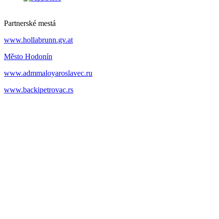
Partnerské mestá
www.hollabrunn.gv.at
Město Hodonín
www.admmaloyaroslavec.ru
www.backipetrovac.rs