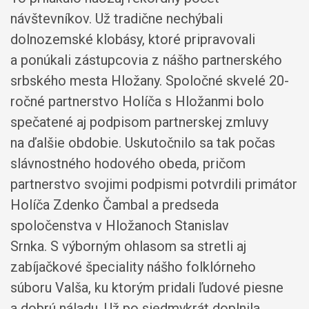
návštevníkov. Už tradične nechýbali
dolnozemské klobásy, ktoré pripravovali
a ponúkali zástupcovia z nášho partnerského
srbského mesta Hložany. Spoločné skvelé 20-
ročné partnerstvo Holíča s Hložanmi bolo
spečatené aj podpisom partnerskej zmluvy
na ďalšie obdobie. Uskutočnilo sa tak počas
slávnostného hodového obeda, pričom
partnerstvo svojimi podpismi potvrdili primátor
Holíča Zdenko Čambal a predseda
spoločenstva v Hložanoch Stanislav
Srnka. S výborným ohlasom sa stretli aj
zabíjačkové špeciality nášho folklórneho
súboru Valša, ku ktorým pridali ľudové piesne
a dobrú náladu. Už po siedmykrát doplnila