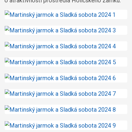
o atraktívnosti prostredia Holíčskeho zámku.