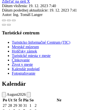
Zdieľať na sieti X
Dátum vloženia:
19. 12. 2023 7:40
Dátum poslednej aktualizácie:
19. 12. 2023 7:41
Autor:
Ing. Tomáš Langer
Turistické centrum
Turisticko Informačné Centrum (TIC)
Mestské múzeum
Holíčsky zámok
Turistické miesta v meste
Člnkovanie
Život v meste
Kalendár podujatí
Fotografovanie
Kalendár
August
2026
Po
Ut
St
Št
Pia
So
Ne
27
28
29
30
31
1
2