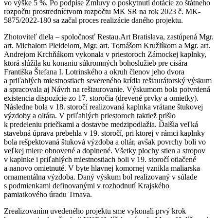
vo výške 5 %. Po podpise Zmluvy o poskytnutí dotácie zo štátneho
rozpočtu prostredníctvom rozpočtu MK SR na rok 2023 č. MK-
5875/2022-180 sa začal proces realizácie daného projektu.
Zhotoviteľ diela – spoločnosť Restau.Art Bratislava, zastúpená Mgr.
art. Michalom Pleidelom, Mgr. art. Tomášom Kružlíkom a Mgr. art.
Andrejom Krchňákom vykonala v priestoroch Zámockej kaplnky,
ktorá slúžila ku konaniu súkromných bohoslužieb pre cisára
Františka Štefana I. Lotrinského a okruh členov jeho dvora
a priľahlých miestnostiach severeného krídla reštaurátorský výskum
a spracovala aj Návrh na reštaurovanie. Výskumom bola potvrdená
existencia dispozície zo 17. storočia (drevené prvky a omietky).
Následne bola v 18. storočí realizovaná kaplnka vrátane štukovej
výzdoby a oltára. V priľahlých priestoroch taktiež prišlo
k predeleniu priečkami a dostavbe medzipodlažia. Ďalšia veľká
stavebná úprava prebehla v 19. storočí, pri ktorej v rámci kaplnky
bola rešpektovaná štuková výzdoba a oltár, avšak povrchy boli vo
veľkej miere obnovené a doplnené. Všetky plochy stien a stropov
v kaplnke i priľahlých miestnostiach boli v 19. storočí otlačené
a nanovo omietnuté. V byte hlavnej komornej vznikla maliarska
ornamentálna výzdoba. Daný výskum bol realizovaný v súlade
s podmienkami definovanými v rozhodnutí Krajského
pamiatkového úradu Trnava.
Zrealizovaním uvedeného projektu sme vykonali prvý krok