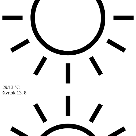
29/13 °C
štvrtok
13. 8.