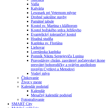
Valša
Kalvária
Lesopark pri Veternom mlyne
Drobné sakrálne stavby
Pamätné tabule
Kostol sv. Martina s kláštorom
Kostol božského srdca Ježišovho
Evanjelický tolerančný kostol
Hradná studňa
Kaplnka sv. Floriána
Liehovar
Loretánska kaplnka
Pomník Nikitu Sergejeviča Lunina
Pravoslávny chrám, zasvätený počajevskej ikone
presvätej bohorodičky a svätým apoštolom
rovným Cyrilovi a Metodovi
Vodný mlyn
Člnkovanie
Život v meste
Kalendár podujatí
Kalendár
Mesačný kalendár podujatí
Fotografovanie
SMART City