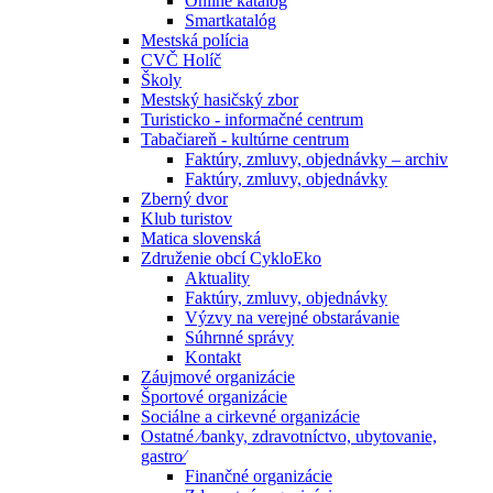
Online katalóg
Smartkatalóg
Mestská polícia
CVČ Holíč
Školy
Mestský hasičský zbor
Turisticko - informačné centrum
Tabačiareň - kultúrne centrum
Faktúry, zmluvy, objednávky – archiv
Faktúry, zmluvy, objednávky
Zberný dvor
Klub turistov
Matica slovenská
Združenie obcí CykloEko
Aktuality
Faktúry, zmluvy, objednávky
Výzvy na verejné obstarávanie
Súhrnné správy
Kontakt
Záujmové organizácie
Športové organizácie
Sociálne a cirkevné organizácie
Ostatné ⁄banky, zdravotníctvo, ubytovanie,
gastro⁄
Finančné organizácie