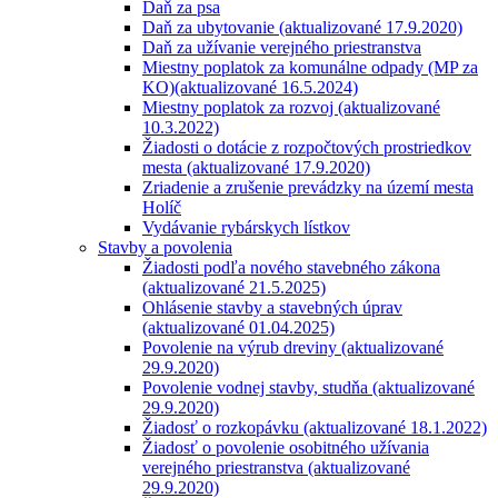
Daň za psa
Daň za ubytovanie (aktualizované 17.9.2020)
Daň za užívanie verejného priestranstva
Miestny poplatok za komunálne odpady (MP za
KO)(aktualizované 16.5.2024)
Miestny poplatok za rozvoj (aktualizované
10.3.2022)
Žiadosti o dotácie z rozpočtových prostriedkov
mesta (aktualizované 17.9.2020)
Zriadenie a zrušenie prevádzky na území mesta
Holíč
Vydávanie rybárskych lístkov
Stavby a povolenia
Žiadosti podľa nového stavebného zákona
(aktualizované 21.5.2025)
Ohlásenie stavby a stavebných úprav
(aktualizované 01.04.2025)
Povolenie na výrub dreviny (aktualizované
29.9.2020)
Povolenie vodnej stavby, studňa (aktualizované
29.9.2020)
Žiadosť o rozkopávku (aktualizované 18.1.2022)
Žiadosť o povolenie osobitného užívania
verejného priestranstva (aktualizované
29.9.2020)