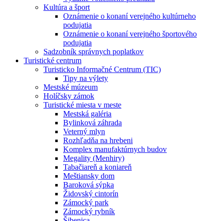
Kultúra a šport
Oznámenie o konaní verejného kultúrneho
podujatia
Oznámenie o konaní verejného športového
podujatia
Sadzobník správnych poplatkov
Turistické centrum
Turisticko Informačné Centrum (TIC)
Tipy na výlety
Mestské múzeum
Holíčsky zámok
Turistické miesta v meste
Mestská galéria
Bylinková záhrada
Veterný mlyn
Rozhľadňa na hrebeni
Komplex manufaktúrnych budov
Megality (Menhiry)
Tabačiareň a koniareň
Meštiansky dom
Baroková sýpka
Židovský cintorín
Zámocký park
Zámocký rybník
Šibenica