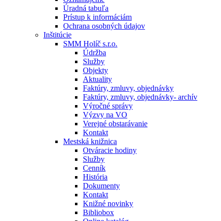
Úradná tabuľa
Prístup k informáciám
Ochrana osobných údajov
Inštitúcie
SMM Holíč s.r.o.
Údržba
Služby
Objekty
Aktuality
Faktúry, zmluvy, objednávky
Faktúry, zmluvy, objednávky- archív
Výročné správy
Výzvy na VO
Verejné obstarávanie
Kontakt
Mestská knižnica
Otváracie hodiny
Služby
Cenník
História
Dokumenty
Kontakt
Knižné novinky
Bibliobox