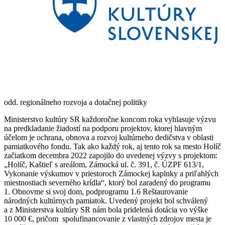
odd. regionálneho rozvoja a dotačnej politiky
Ministerstvo kultúry SR každoročne koncom roka vyhlasuje výzvu
na predkladanie žiadostí na podporu projektov, ktorej hlavným
účelom je ochrana, obnova a rozvoj kultúrneho dedičstva v oblasti
pamiatkového fondu. Tak ako každý rok, aj tento rok sa mesto Holíč
začiatkom decembra 2022 zapojilo do uvedenej výzvy s projektom:
„Holíč, Kaštieľ s areálom, Zámocká ul. č. 391, č. ÚZPF 613/1,
Vykonanie výskumov v priestoroch Zámockej kaplnky a priľahlých
miestnostiach severného krídla“, ktorý bol zaradený do programu
1. Obnovme si svoj dom, podprogramu 1.6 Reštaurovanie
národných kultúrnych pamiatok. Uvedený projekt bol schválený
a z Ministerstva kultúry SR nám bola pridelená dotácia vo výške
10 000 €, pričom spolufinancovanie z vlastných zdrojov mesta je