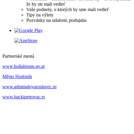
že by ste mali vedieť
Vaše podnety, o ktorých by sme mali vedieť
Tipy na výlety
Pozvánky na udalosti, podujatia
Partnerské mestá
www.hollabrunn.gv.at
Město Hodonín
www.admmaloyaroslavec.ru
www.backipetrovac.rs