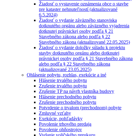
Žiadosť o vystavenie oznámenia obce o stavbe
pre kataster nehnuteľností (aktualizované
6.5.2024)
Žiadosť o vydanie záväzného stanoviska
dotknutého orgánu alebo záväzného vyjadrenia
dotknutej právnickej osoby podľa § 21
Stavebného zákona alebo podľa § 22
Stavebného zákona (aktualizované 22.05.2025)
Žiadosť o vydanie doložky súladu k projektu
stavby dotknutého orgánu alebo dotknutej
právnickej osoby podľa § 21 Stavebného zákona
alebo podľa § 22 Stavebného zákona
(aktualizované 23.05.2025)
Ohlásenie pobytu, rozhlas, exekúcie a iné
Hlásenie trvalého pobytu
Zrušenie trvalého pobytu
Zrušenie TP na návrh vlastníka budovy
Hlásenie prechodného pobytu
Zrušenie prechodného pobytu
Potvrdenie o trvalom (prechodnom) pobyte
Zmluvné vzťahy
Exekúcie, pohľadávky
Povolenie trhového predaja
Povolenie ohňostrojov
Vydanie voličského preukazu