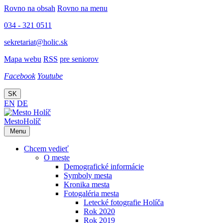
Rovno na obsah
Rovno na menu
034 - 321 0511
sekretariat@holic.sk
Mapa webu
RSS
pre seniorov
Facebook
Youtube
SK
EN
DE
Mesto
Holíč
Menu
Chcem vedieť
O meste
Demografické informácie
Symboly mesta
Kronika mesta
Fotogaléria mesta
Letecké fotografie Holíča
Rok 2020
Rok 2019