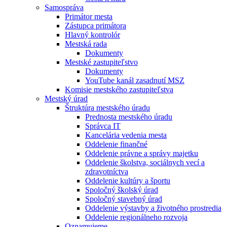
Samospráva
Primátor mesta
Zástupca primátora
Hlavný kontrolór
Mestská rada
Dokumenty
Mestské zastupiteľstvo
Dokumenty
YouTube kanál zasadnutí MSZ
Komisie mestského zastupiteľstva
Mestský úrad
Štruktúra mestského úradu
Prednosta mestského úradu
Správca IT
Kancelária vedenia mesta
Oddelenie finančné
Oddelenie právne a správy majetku
Oddelenie školstva, sociálnych vecí a
zdravotníctva
Oddelenie kultúry a športu
Spoločný školský úrad
Spoločný stavebný úrad
Oddelenie výstavby a životného prostredia
Oddelenie regionálneho rozvoja
Oznamujeme