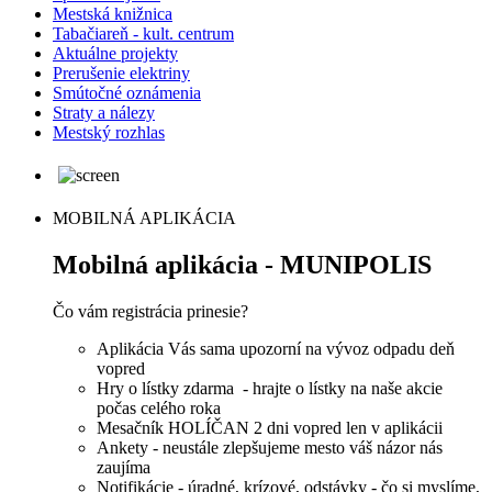
Mestská knižnica
Tabačiareň - kult. centrum
Aktuálne projekty
Prerušenie elektriny
Smútočné oznámenia
Straty a nálezy
Mestský rozhlas
MOBILNÁ APLIKÁCIA
Mobilná aplikácia - MUNIPOLIS
Čo vám registrácia prinesie?
Aplikácia Vás sama upozorní na vývoz odpadu deň
vopred
Hry o lístky zdarma - hrajte o lístky na naše akcie
počas celého roka
Mesačník HOLÍČAN 2 dni vopred len v aplikácii
Ankety - neustále zlepšujeme mesto váš názor nás
zaujíma
Notifikácie - úradné, krízové, odstávky - čo si myslíme,