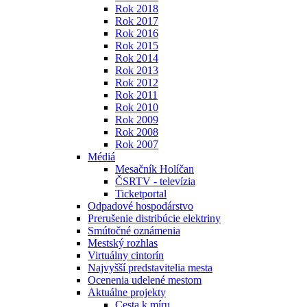
Rok 2018
Rok 2017
Rok 2016
Rok 2015
Rok 2014
Rok 2013
Rok 2012
Rok 2011
Rok 2010
Rok 2009
Rok 2008
Rok 2007
Médiá
Mesačník Holíčan
ČSRTV - televízia
Ticketportal
Odpadové hospodárstvo
Prerušenie distribúcie elektriny
Smútočné oznámenia
Mestský rozhlas
Virtuálny cintorín
Najvyšší predstavitelia mesta
Ocenenia udelené mestom
Aktuálne projekty
Cesta k míru