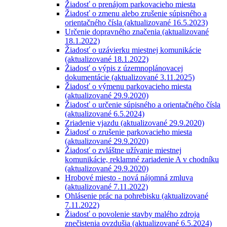
Žiadosť o prenájom parkovacieho miesta
Žiadosť o zmenu alebo zrušenie súpisného a
orientačného čísla (aktualizované 16.5.2023)
Určenie dopravného značenia (aktualizované
18.1.2022)
Žiadosť o uzávierku miestnej komunikácie
(aktualizované 18.1.2022)
Žiadosť o výpis z územnoplánovacej
dokumentácie (aktualizované 3.11.2025)
Žiadosť o výmenu parkovacieho miesta
(aktualizované 29.9.2020)
Žiadosť o určenie súpisného a orientačného čísla
(aktualizované 6.5.2024)
Zriadenie vjazdu (aktualizované 29.9.2020)
Žiadosť o zrušenie parkovacieho miesta
(aktualizované 29.9.2020)
Žiadosť o zvláštne užívanie miestnej
komunikácie, reklamné zariadenie A v chodníku
(aktualizované 29.9.2020)
Hrobové miesto - nová nájomná zmluva
(aktualizované 7.11.2022)
Ohlásenie prác na pohrebisku (aktualizované
7.11.2022)
Žiadosť o povolenie stavby malého zdroja
znečistenia ovzdušia (aktualizované 6.5.2024)