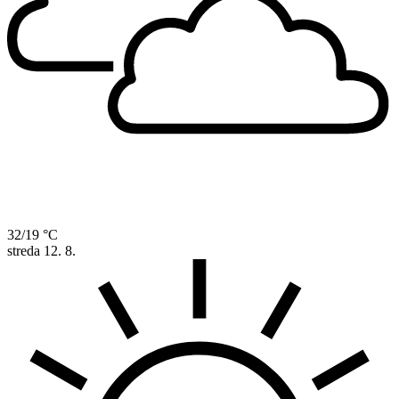
32/19 °C
streda
12. 8.