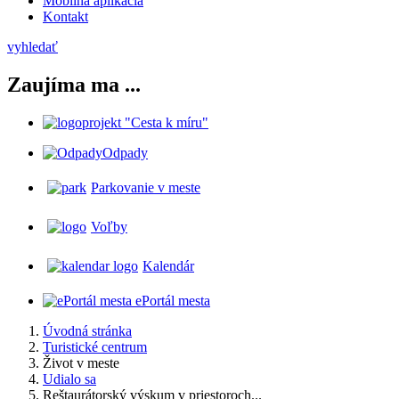
Mobilná aplikácia
Kontakt
vyhledať
Zaujíma ma ...
projekt "Cesta k míru"
Odpady
Parkovanie v meste
Voľby
Kalendár
ePortál mesta
Úvodná stránka
Turistické centrum
Život v meste
Udialo sa
Reštaurátorský výskum v priestoroch...