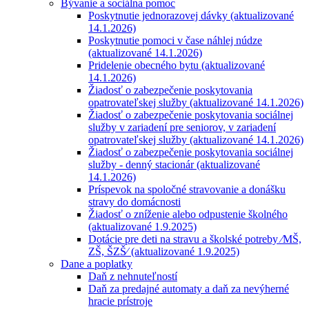
Bývanie a sociálna pomoc
Poskytnutie jednorazovej dávky (aktualizované
14.1.2026)
Poskytnutie pomoci v čase náhlej núdze
(aktualizované 14.1.2026)
Pridelenie obecného bytu (aktualizované
14.1.2026)
Žiadosť o zabezpečenie poskytovania
opatrovateľskej služby (aktualizované 14.1.2026)
Žiadosť o zabezpečenie poskytovania sociálnej
služby v zariadení pre seniorov, v zariadení
opatrovateľskej služby (aktualizované 14.1.2026)
Žiadosť o zabezpečenie poskytovania sociálnej
služby - denný stacionár (aktualizované
14.1.2026)
Príspevok na spoločné stravovanie a donášku
stravy do domácnosti
Žiadosť o zníženie alebo odpustenie školného
(aktualizované 1.9.2025)
Dotácie pre deti na stravu a školské potreby ⁄MŠ,
ZŠ, ŠZŠ⁄ (aktualizované 1.9.2025)
Dane a poplatky
Daň z nehnuteľností
Daň za predajné automaty a daň za nevýherné
hracie prístroje