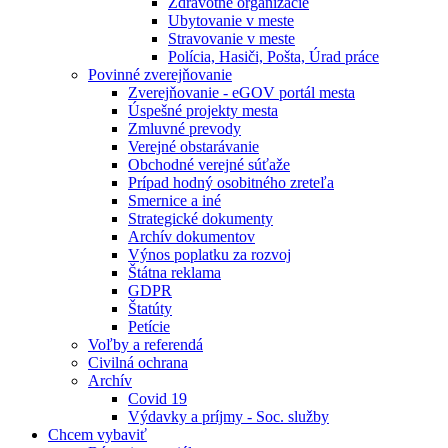
Zdravotné organizácie
Ubytovanie v meste
Stravovanie v meste
Polícia, Hasiči, Pošta, Úrad práce
Povinné zverejňovanie
Zverejňovanie - eGOV portál mesta
Úspešné projekty mesta
Zmluvné prevody
Verejné obstarávanie
Obchodné verejné súťaže
Prípad hodný osobitného zreteľa
Smernice a iné
Strategické dokumenty
Archív dokumentov
Výnos poplatku za rozvoj
Štátna reklama
GDPR
Štatúty
Petície
Voľby a referendá
Civilná ochrana
Archív
Covid 19
Výdavky a príjmy - Soc. služby
Chcem vybaviť