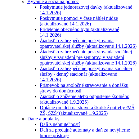
Bývanie a sociálna pomoc
Poskytnutie jednorazovej dávky (aktualizované
14.1.2026)
Poskytnutie pomoci v čase náhlej núdze
(aktualizované 14.1.2026)
Pridelenie obecného bytu (aktualizované
14.1.2026)
Žiadosť o zabezpečenie poskytovania
opatrovateľskej služby (aktualizované 14.1.2026)
Žiadosť o zabezpečenie poskytovania sociálnej
služby v zariadení pre seniorov, v zariadení
opatrovateľskej služby (aktualizované 14.1.2026)
Žiadosť o zabezpečenie poskytovania sociálnej
služby - denný stacionár (aktualizované
14.1.2026)
Príspevok na spoločné stravovanie a donášku
stravy do domácnosti
Žiadosť o zníženie alebo odpustenie školného
(aktualizované 1.9.2025)
Dotácie pre deti na stravu a školské potreby ⁄MŠ,
ZŠ, ŠZŠ⁄ (aktualizované 1.9.2025)
Dane a poplatky
Daň z nehnuteľností
Daň za predajné automaty a daň za nevýherné
hracie prístroje