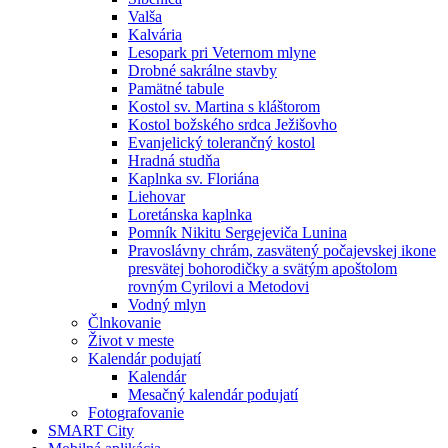
Valša
Kalvária
Lesopark pri Veternom mlyne
Drobné sakrálne stavby
Pamätné tabule
Kostol sv. Martina s kláštorom
Kostol božského srdca Ježišovho
Evanjelický tolerančný kostol
Hradná studňa
Kaplnka sv. Floriána
Liehovar
Loretánska kaplnka
Pomník Nikitu Sergejeviča Lunina
Pravoslávny chrám, zasvätený počajevskej ikone
presvätej bohorodičky a svätým apoštolom
rovným Cyrilovi a Metodovi
Vodný mlyn
Člnkovanie
Život v meste
Kalendár podujatí
Kalendár
Mesačný kalendár podujatí
Fotografovanie
SMART City