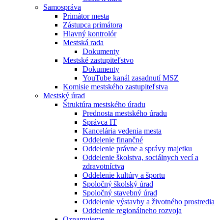
Samospráva
Primátor mesta
Zástupca primátora
Hlavný kontrolór
Mestská rada
Dokumenty
Mestské zastupiteľstvo
Dokumenty
YouTube kanál zasadnutí MSZ
Komisie mestského zastupiteľstva
Mestský úrad
Štruktúra mestského úradu
Prednosta mestského úradu
Správca IT
Kancelária vedenia mesta
Oddelenie finančné
Oddelenie právne a správy majetku
Oddelenie školstva, sociálnych vecí a
zdravotníctva
Oddelenie kultúry a športu
Spoločný školský úrad
Spoločný stavebný úrad
Oddelenie výstavby a životného prostredia
Oddelenie regionálneho rozvoja
Oznamujeme