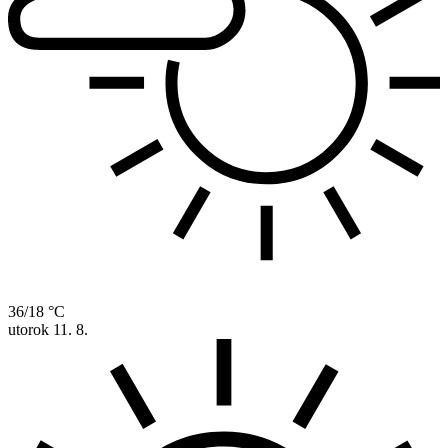
36/18 °C
utorok
11. 8.