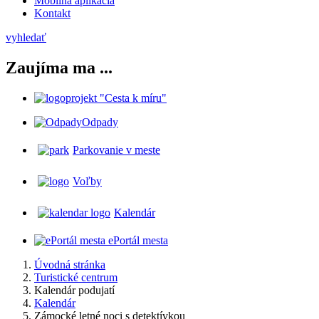
Mobilná aplikácia
Kontakt
vyhledať
Zaujíma ma ...
projekt "Cesta k míru"
Odpady
Parkovanie v meste
Voľby
Kalendár
ePortál mesta
Úvodná stránka
Turistické centrum
Kalendár podujatí
Kalendár
Zámocké letné noci s detektívkou