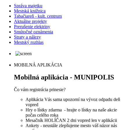
Správa majetku
Mestská knižnica
Tabačiareň - kult. centrum
Aktuálne projekty
Prerušenie elektriny
Smútočné oznámenia
Straty a nálezy
Mestský rozhlas
MOBILNÁ APLIKÁCIA
Mobilná aplikácia - MUNIPOLIS
Čo vám registrácia prinesie?
Aplikácia Vás sama upozorní na vývoz odpadu deň
vopred
Hry o lístky zdarma - hrajte o lístky na naše akcie
počas celého roka
Mesačník HOLÍČAN 2 dni vopred len v aplikácii
Ankety - neustále zlepšujeme mesto váš názor nás