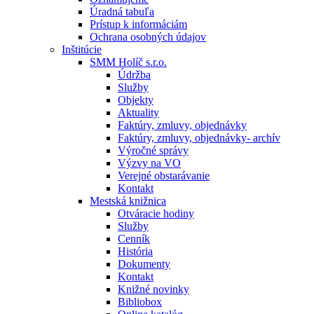
Úradná tabuľa
Prístup k informáciám
Ochrana osobných údajov
Inštitúcie
SMM Holíč s.r.o.
Údržba
Služby
Objekty
Aktuality
Faktúry, zmluvy, objednávky
Faktúry, zmluvy, objednávky- archív
Výročné správy
Výzvy na VO
Verejné obstarávanie
Kontakt
Mestská knižnica
Otváracie hodiny
Služby
Cenník
História
Dokumenty
Kontakt
Knižné novinky
Bibliobox