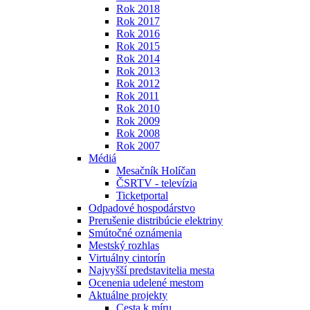
Rok 2018
Rok 2017
Rok 2016
Rok 2015
Rok 2014
Rok 2013
Rok 2012
Rok 2011
Rok 2010
Rok 2009
Rok 2008
Rok 2007
Médiá
Mesačník Holíčan
ČSRTV - televízia
Ticketportal
Odpadové hospodárstvo
Prerušenie distribúcie elektriny
Smútočné oznámenia
Mestský rozhlas
Virtuálny cintorín
Najvyšší predstavitelia mesta
Ocenenia udelené mestom
Aktuálne projekty
Cesta k míru