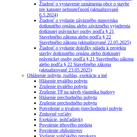
Žiadosť o vystavenie oznámenia obce o stavbe
pre kataster nehnuteľností (aktualizované
6.5.2024)
Žiadosť o vydanie záväzného stanoviska
dotknutého orgánu alebo záväzného vyjadrenia
dotknutej právnickej osoby podľa § 21
Stavebného zákona alebo podľa § 22
Stavebného zákona (aktualizované 22.05.2025)
Žiadosť o vydanie doložky súladu k projektu
stavby dotknutého orgánu alebo dotknutej
právnickej osoby podľa § 21 Stavebného zákona
alebo podľa § 22 Stavebného zákona
(aktualizované 23.05.2025)
Ohlásenie pobytu, rozhlas, exekúcie a iné
Hlásenie trvalého pobytu
Zrušenie trvalého pobytu
Zrušenie TP na návrh vlastníka budovy
Hlásenie prechodného pobytu
Zrušenie prechodného pobytu
Potvrdenie o trvalom (prechodnom) pobyte
Zmluvné vzťahy
Exekúcie, pohľadávky
Povolenie trhového predaja
Povolenie ohňostrojov
Vydanie voličského preukazu