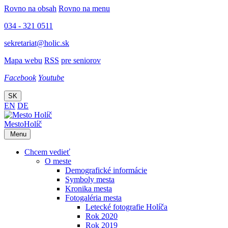
Rovno na obsah
Rovno na menu
034 - 321 0511
sekretariat@holic.sk
Mapa webu
RSS
pre seniorov
Facebook
Youtube
SK
EN
DE
Mesto
Holíč
Menu
Chcem vedieť
O meste
Demografické informácie
Symboly mesta
Kronika mesta
Fotogaléria mesta
Letecké fotografie Holíča
Rok 2020
Rok 2019