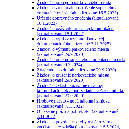
Žiadosť o prenájom parkovacieho miesta
Žiadosť o zmenu alebo zrušenie súpisného a
orientačného čísla (aktualizované 16.5.2023)
Určenie dopravného značenia (aktualizované
18.1.2022)
Žiadosť o uzávierku miestnej komunikácie
(aktualizované 18.1.2022)
Žiadosť o výpis z územnoplánovacej
dokumentácie (aktualizované 3.11.2025)
Žiadosť o výmenu parkovacieho miesta
(aktualizované 29.9.2020)
Žiadosť o určenie súpisného a orientačného čísla
(aktualizované 6.5.2024)
Zriadenie vjazdu (aktualizované 29.9.2020)
Žiadosť o zrušenie parkovacieho miesta
(aktualizované 29.9.2020)
Žiadosť o zvláštne užívanie miestnej
komunikácie, reklamné zariadenie A v chodníku
(aktualizované 29.9.2020)
Hrobové miesto - nová nájomná zmluva
(aktualizované 7.11.2022)
Ohlásenie prác na pohrebisku (aktualizované
7.11.2022)
Žiadosť o povolenie stavby malého zdroja
znečistenia ovzdušia (aktualizované 6.5.2024)