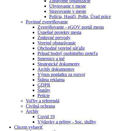
Zdravotné organizácie
Ubytovanie v meste
Stravovanie v meste
Polícia, Hasiči, Pošta, Úrad práce
Povinné zverejňovanie
Zverejňovanie - eGOV portál mesta
Úspešné projekty mesta
Zmluvné prevody
Verejné obstarávanie
Obchodné verejné súťaže
Prípad hodný osobitného zreteľa
Smernice a iné
Strategické dokumenty
Archív dokumentov
Výnos poplatku za rozvoj
Štátna reklama
GDPR
Štatúty
Petície
Voľby a referendá
Civilná ochrana
Archív
Covid 19
Výdavky a príjmy - Soc. služby
Chcem vybaviť