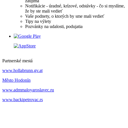
zaujíma
Notifikácie - úradné, krízové, odstávky - čo si myslíme,
že by ste mali vedieť
Vaše podnety, o ktorých by sme mali vedieť
Tipy na výlety
Pozvánky na udalosti, podujatia
Partnerské mestá
www.hollabrunn.gv.at
Město Hodonín
www.admmaloyaroslavec.ru
www.backipetrovac.rs