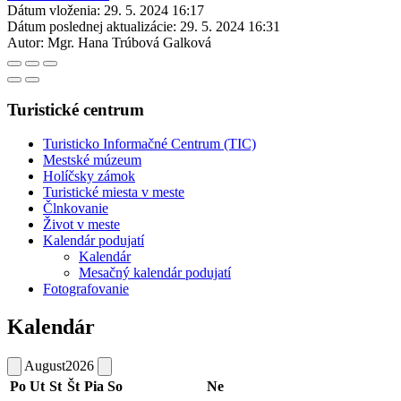
Dátum vloženia:
29. 5. 2024 16:17
Dátum poslednej aktualizácie:
29. 5. 2024 16:31
Autor:
Mgr. Hana Trúbová Galková
Turistické centrum
Turisticko Informačné Centrum (TIC)
Mestské múzeum
Holíčsky zámok
Turistické miesta v meste
Člnkovanie
Život v meste
Kalendár podujatí
Kalendár
Mesačný kalendár podujatí
Fotografovanie
Kalendár
August
2026
Po
Ut
St
Št
Pia
So
Ne