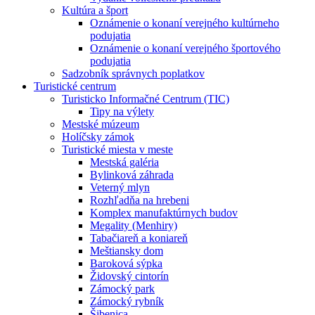
Kultúra a šport
Oznámenie o konaní verejného kultúrneho
podujatia
Oznámenie o konaní verejného športového
podujatia
Sadzobník správnych poplatkov
Turistické centrum
Turisticko Informačné Centrum (TIC)
Tipy na výlety
Mestské múzeum
Holíčsky zámok
Turistické miesta v meste
Mestská galéria
Bylinková záhrada
Veterný mlyn
Rozhľadňa na hrebeni
Komplex manufaktúrnych budov
Megality (Menhiry)
Tabačiareň a koniareň
Meštiansky dom
Baroková sýpka
Židovský cintorín
Zámocký park
Zámocký rybník
Šibenica