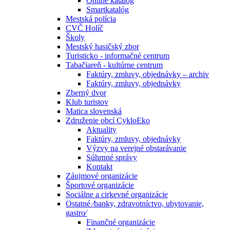
Online katalóg
Smartkatalóg
Mestská polícia
CVČ Holíč
Školy
Mestský hasičský zbor
Turisticko - informačné centrum
Tabačiareň - kultúrne centrum
Faktúry, zmluvy, objednávky – archiv
Faktúry, zmluvy, objednávky
Zberný dvor
Klub turistov
Matica slovenská
Združenie obcí CykloEko
Aktuality
Faktúry, zmluvy, objednávky
Výzvy na verejné obstarávanie
Súhrnné správy
Kontakt
Záujmové organizácie
Športové organizácie
Sociálne a cirkevné organizácie
Ostatné ⁄banky, zdravotníctvo, ubytovanie,
gastro⁄
Finančné organizácie