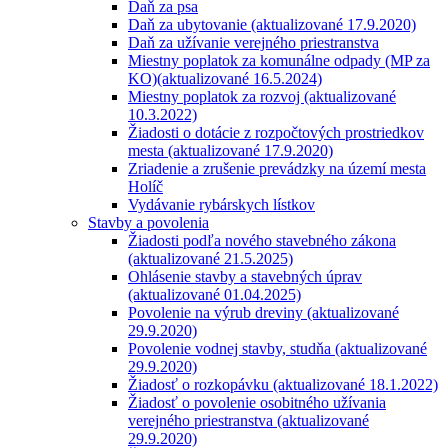
Daň za psa
Daň za ubytovanie (aktualizované 17.9.2020)
Daň za užívanie verejného priestranstva
Miestny poplatok za komunálne odpady (MP za
KO)(aktualizované 16.5.2024)
Miestny poplatok za rozvoj (aktualizované
10.3.2022)
Žiadosti o dotácie z rozpočtových prostriedkov
mesta (aktualizované 17.9.2020)
Zriadenie a zrušenie prevádzky na území mesta
Holíč
Vydávanie rybárskych lístkov
Stavby a povolenia
Žiadosti podľa nového stavebného zákona
(aktualizované 21.5.2025)
Ohlásenie stavby a stavebných úprav
(aktualizované 01.04.2025)
Povolenie na výrub dreviny (aktualizované
29.9.2020)
Povolenie vodnej stavby, studňa (aktualizované
29.9.2020)
Žiadosť o rozkopávku (aktualizované 18.1.2022)
Žiadosť o povolenie osobitného užívania
verejného priestranstva (aktualizované
29.9.2020)