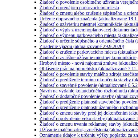
Žiadosť o povolenie osobitného užívania verejného
Žiadosť o prenájom parkovacieho miesta
Žiadosť o zmenu alebo zrušenie súpisného a orient
Určenie dopravného značenia (aktualizované 18.1
Žiadosť o uzávierku miestnej komunikácie (aktual
Žiadosť o výpis z územnoplánovacej dokumentácie
Žiadosť o výmenu parkovacieho miesta (aktualizo
Žiadosť o určenie súpisného a orientačného čísla 
Zriadenie vjazdu (aktualizované 29.9.2020)
Žiadosť o zrušenie parkovacieho miesta (aktualiz
Žiadosť o zvláštne užívanie miestnej komunikácie
Hrobové miesto - nová nájomná zmluva (aktualizo
Ohlásenie prác na pohrebisku (aktualizované 7.11
Žiadosť o povolenie stavby malého zdroja znečiste
Žiadosť o predĺženie termínu ukončenia stavby (a
Žiadosť o stavebné povolenie (aktualizované 6.5.
Návrh na vydanie kolaudačného rozhodnutia (aktu
Žiadosť o dodatočné povolenie stavby (aktualizov
Žiadosť o predĺženie platnosti stavebného povolen
Žiadosť o predĺženie platnosti územného rozhodnu
Žiadosť o zmenu stavby pred jej dokončením (akt
Žiadosť o potvrdenie veku stavby (aktualizované 
Žiadosť o zmenu trvania reklamnej stavby (aktual
Užívanie malého zdroja znečistenia (aktualizovan
Oznámenie údajov k určeniu výšky poplatku za zn