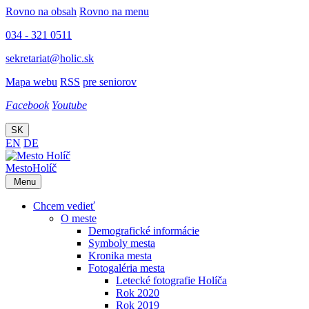
Rovno na obsah
Rovno na menu
034 - 321 0511
sekretariat@holic.sk
Mapa webu
RSS
pre seniorov
Facebook
Youtube
SK
EN
DE
Mesto
Holíč
Menu
Chcem vedieť
O meste
Demografické informácie
Symboly mesta
Kronika mesta
Fotogaléria mesta
Letecké fotografie Holíča
Rok 2020
Rok 2019