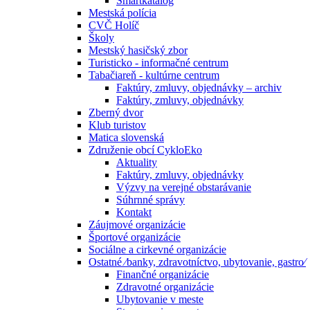
Smartkatalóg
Mestská polícia
CVČ Holíč
Školy
Mestský hasičský zbor
Turisticko - informačné centrum
Tabačiareň - kultúrne centrum
Faktúry, zmluvy, objednávky – archiv
Faktúry, zmluvy, objednávky
Zberný dvor
Klub turistov
Matica slovenská
Združenie obcí CykloEko
Aktuality
Faktúry, zmluvy, objednávky
Výzvy na verejné obstarávanie
Súhrnné správy
Kontakt
Záujmové organizácie
Športové organizácie
Sociálne a cirkevné organizácie
Ostatné ⁄banky, zdravotníctvo, ubytovanie, gastro⁄
Finančné organizácie
Zdravotné organizácie
Ubytovanie v meste