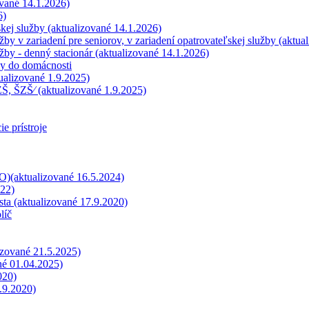
ované 14.1.2026)
6)
kej služby (aktualizované 14.1.2026)
by v zariadení pre seniorov, v zariadení opatrovateľskej služby (aktua
žby - denný stacionár (aktualizované 14.1.2026)
vy do domácnosti
ualizované 1.9.2025)
 ZŠ, ŠZŠ⁄ (aktualizované 1.9.2025)
e prístroje
)(aktualizované 16.5.2024)
022)
sta (aktualizované 17.9.2020)
líč
izované 21.5.2025)
né 01.04.2025)
020)
.9.2020)