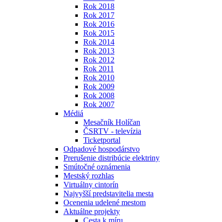
Rok 2018
Rok 2017
Rok 2016
Rok 2015
Rok 2014
Rok 2013
Rok 2012
Rok 2011
Rok 2010
Rok 2009
Rok 2008
Rok 2007
Médiá
Mesačník Holíčan
ČSRTV - televízia
Ticketportal
Odpadové hospodárstvo
Prerušenie distribúcie elektriny
Smútočné oznámenia
Mestský rozhlas
Virtuálny cintorín
Najvyšší predstavitelia mesta
Ocenenia udelené mestom
Aktuálne projekty
Cesta k míru