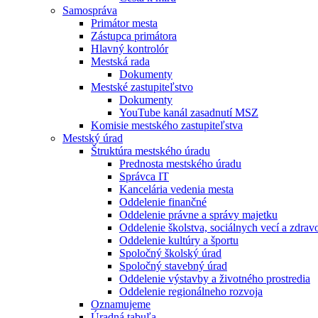
Samospráva
Primátor mesta
Zástupca primátora
Hlavný kontrolór
Mestská rada
Dokumenty
Mestské zastupiteľstvo
Dokumenty
YouTube kanál zasadnutí MSZ
Komisie mestského zastupiteľstva
Mestský úrad
Štruktúra mestského úradu
Prednosta mestského úradu
Správca IT
Kancelária vedenia mesta
Oddelenie finančné
Oddelenie právne a správy majetku
Oddelenie školstva, sociálnych vecí a zdrav
Oddelenie kultúry a športu
Spoločný školský úrad
Spoločný stavebný úrad
Oddelenie výstavby a životného prostredia
Oddelenie regionálneho rozvoja
Oznamujeme
Úradná tabuľa