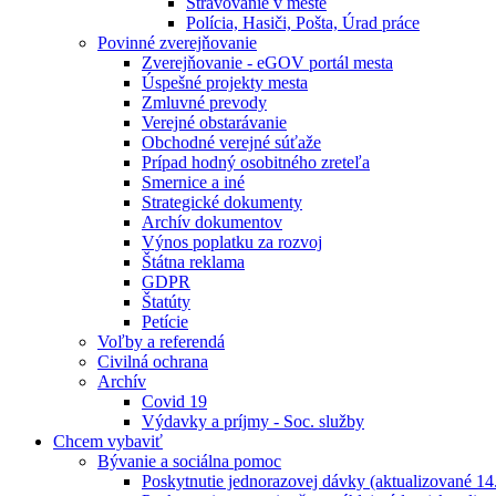
Stravovanie v meste
Polícia, Hasiči, Pošta, Úrad práce
Povinné zverejňovanie
Zverejňovanie - eGOV portál mesta
Úspešné projekty mesta
Zmluvné prevody
Verejné obstarávanie
Obchodné verejné súťaže
Prípad hodný osobitného zreteľa
Smernice a iné
Strategické dokumenty
Archív dokumentov
Výnos poplatku za rozvoj
Štátna reklama
GDPR
Štatúty
Petície
Voľby a referendá
Civilná ochrana
Archív
Covid 19
Výdavky a príjmy - Soc. služby
Chcem vybaviť
Bývanie a sociálna pomoc
Poskytnutie jednorazovej dávky (aktualizované 14