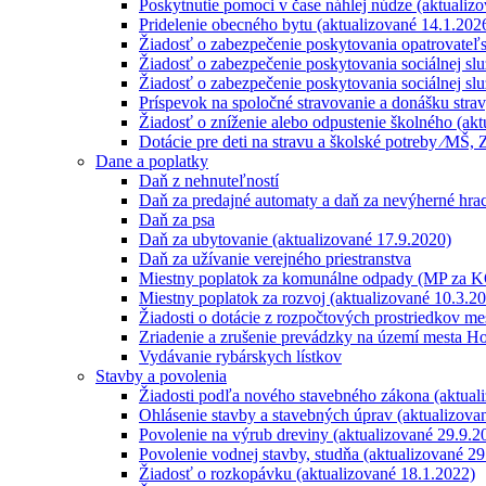
Poskytnutie pomoci v čase náhlej núdze (aktualiz
Pridelenie obecného bytu (aktualizované 14.1.202
Žiadosť o zabezpečenie poskytovania opatrovateľs
Žiadosť o zabezpečenie poskytovania sociálnej služ
Žiadosť o zabezpečenie poskytovania sociálnej slu
Príspevok na spoločné stravovanie a donášku stra
Žiadosť o zníženie alebo odpustenie školného (akt
Dotácie pre deti na stravu a školské potreby ⁄MŠ,
Dane a poplatky
Daň z nehnuteľností
Daň za predajné automaty a daň za nevýherné hraci
Daň za psa
Daň za ubytovanie (aktualizované 17.9.2020)
Daň za užívanie verejného priestranstva
Miestny poplatok za komunálne odpady (MP za KO
Miestny poplatok za rozvoj (aktualizované 10.3.2
Žiadosti o dotácie z rozpočtových prostriedkov me
Zriadenie a zrušenie prevádzky na území mesta Ho
Vydávanie rybárskych lístkov
Stavby a povolenia
Žiadosti podľa nového stavebného zákona (aktual
Ohlásenie stavby a stavebných úprav (aktualizova
Povolenie na výrub dreviny (aktualizované 29.9.2
Povolenie vodnej stavby, studňa (aktualizované 29
Žiadosť o rozkopávku (aktualizované 18.1.2022)