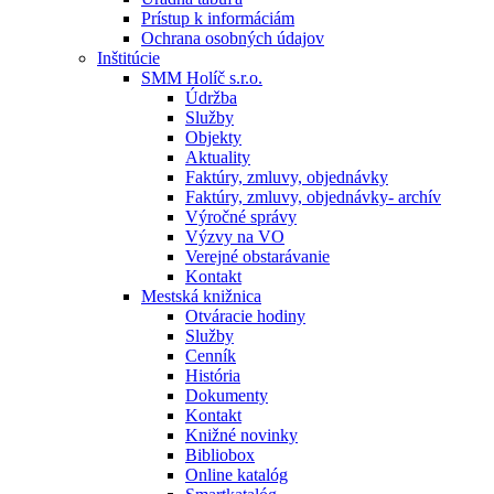
Prístup k informáciám
Ochrana osobných údajov
Inštitúcie
SMM Holíč s.r.o.
Údržba
Služby
Objekty
Aktuality
Faktúry, zmluvy, objednávky
Faktúry, zmluvy, objednávky- archív
Výročné správy
Výzvy na VO
Verejné obstarávanie
Kontakt
Mestská knižnica
Otváracie hodiny
Služby
Cenník
História
Dokumenty
Kontakt
Knižné novinky
Bibliobox
Online katalóg