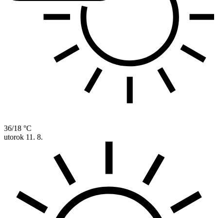
36/18 °C
utorok
11. 8.