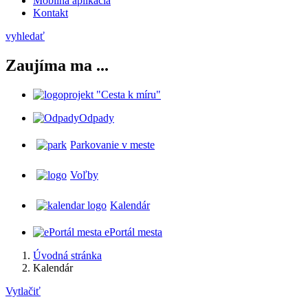
Mobilná aplikácia
Kontakt
vyhledať
Zaujíma ma ...
projekt "Cesta k míru"
Odpady
Parkovanie v meste
Voľby
Kalendár
ePortál mesta
Úvodná stránka
Kalendár
Vytlačiť