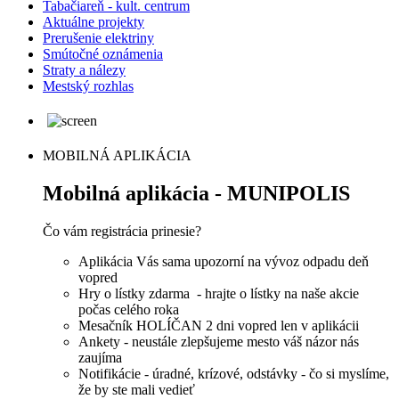
Tabačiareň - kult. centrum
Aktuálne projekty
Prerušenie elektriny
Smútočné oznámenia
Straty a nálezy
Mestský rozhlas
MOBILNÁ APLIKÁCIA
Mobilná aplikácia - MUNIPOLIS
Čo vám registrácia prinesie?
Aplikácia Vás sama upozorní na vývoz odpadu deň
vopred
Hry o lístky zdarma - hrajte o lístky na naše akcie
počas celého roka
Mesačník HOLÍČAN 2 dni vopred len v aplikácii
Ankety - neustále zlepšujeme mesto váš názor nás
zaujíma
Notifikácie - úradné, krízové, odstávky - čo si myslíme,
že by ste mali vedieť