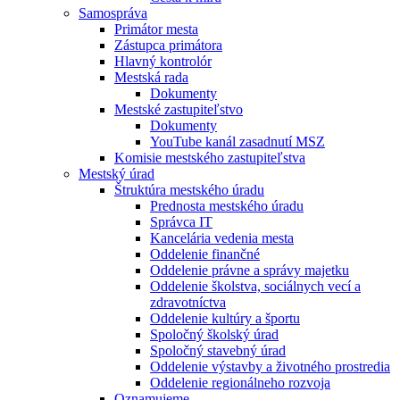
Samospráva
Primátor mesta
Zástupca primátora
Hlavný kontrolór
Mestská rada
Dokumenty
Mestské zastupiteľstvo
Dokumenty
YouTube kanál zasadnutí MSZ
Komisie mestského zastupiteľstva
Mestský úrad
Štruktúra mestského úradu
Prednosta mestského úradu
Správca IT
Kancelária vedenia mesta
Oddelenie finančné
Oddelenie právne a správy majetku
Oddelenie školstva, sociálnych vecí a
zdravotníctva
Oddelenie kultúry a športu
Spoločný školský úrad
Spoločný stavebný úrad
Oddelenie výstavby a životného prostredia
Oddelenie regionálneho rozvoja
Oznamujeme