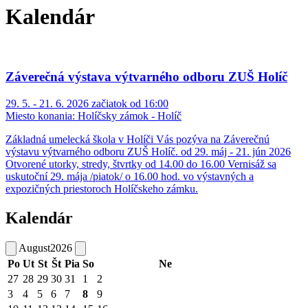
Kalendár
Záverečná výstava výtvarného odboru ZUŠ Holíč
29. 5. - 21. 6. 2026 začiatok od 16:00
Miesto konania:
Holíčsky zámok - Holíč
Základná umelecká škola v Holíči Vás pozýva na Záverečnú
výstavu výtvarného odboru ZUŠ Holíč. od 29. máj - 21. jún 2026
Otvorené utorky, stredy, štvrtky od 14.00 do 16.00 Vernisáž sa
uskutoční 29. mája /piatok/ o 16.00 hod. vo výstavných a
expozičných priestoroch Holíčskeho zámku.
Kalendár
August
2026
Po
Ut
St
Št
Pia
So
Ne
27
28
29
30
31
1
2
3
4
5
6
7
8
9