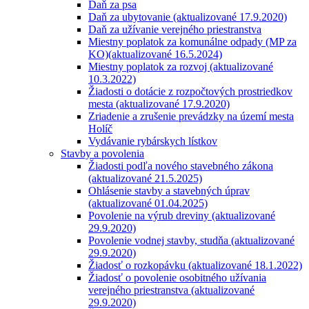
Daň za psa
Daň za ubytovanie (aktualizované 17.9.2020)
Daň za užívanie verejného priestranstva
Miestny poplatok za komunálne odpady (MP za
KO)(aktualizované 16.5.2024)
Miestny poplatok za rozvoj (aktualizované
10.3.2022)
Žiadosti o dotácie z rozpočtových prostriedkov
mesta (aktualizované 17.9.2020)
Zriadenie a zrušenie prevádzky na území mesta
Holíč
Vydávanie rybárskych lístkov
Stavby a povolenia
Žiadosti podľa nového stavebného zákona
(aktualizované 21.5.2025)
Ohlásenie stavby a stavebných úprav
(aktualizované 01.04.2025)
Povolenie na výrub dreviny (aktualizované
29.9.2020)
Povolenie vodnej stavby, studňa (aktualizované
29.9.2020)
Žiadosť o rozkopávku (aktualizované 18.1.2022)
Žiadosť o povolenie osobitného užívania
verejného priestranstva (aktualizované
29.9.2020)