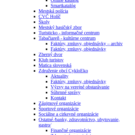
Online katalóg
Smartkatalóg
Mestská polícia
CVČ Holíč
Školy
Mestský hasičský zbor
Turisticko - informačné centrum
Tabačiareň - kultúrne centrum
Faktúry, zmluvy, objednávky – archiv
Faktúry, zmluvy, objednávky
Zberný dvor
Klub turistov
Matica slovenská
Združenie obcí CykloEko
Aktuality
Faktúry, zmluvy, objednávky
Výzvy na verejné obstarávanie
Súhrnné správy
Kontakt
Záujmové organizácie
Športové organizácie
Sociálne a cirkevné organizácie
Ostatné ⁄banky, zdravotníctvo, ubytovanie,
gastro⁄
Finančné organizácie