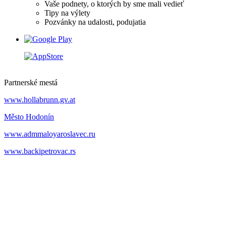
Vaše podnety, o ktorých by sme mali vedieť
Tipy na výlety
Pozvánky na udalosti, podujatia
Partnerské mestá
www.hollabrunn.gv.at
Město Hodonín
www.admmaloyaroslavec.ru
www.backipetrovac.rs