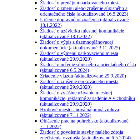
Žiadosť o prenájom parkovacieho miesta
Žiadosť o zmenu alebo zrušenie súpisného a
orientačného čísla (aktualizované 16.5.2023)
Určenie dopravného značenia (aktualizované
18.1.2022)
Žiadosť o uzávierku miestnej komunikácie
(aktualizované 18.1.2022)
Žiadosť o výpis z územnoplánovacej
dokumentácie (aktualizované 3.11.2025)
Žiadosť o výmenu parkovacieho miesta
(aktualizované 29.9.2020)
Žiadosť o určenie súpisného a orientačného čísla
(aktualizované 6.5.2024)
Zriadenie vjazdu (aktualizované 29.9.2020)
Žiadosť o zrušenie parkovacieho miesta
(aktualizované 29.9.2020)
Žiadosť o zvláštne užívanie miestnej
komunikácie, reklamné zariadenie A v chodníku
(aktualizované 29.9.2020)
Hrobové miesto - nová nájomná zmluva
(aktualizované 7.11.2022)
Ohlásenie prác na pohrebisku (aktualizované
7.11.2022)
Žiadosť o povolenie stavby malého zdroja
znečistenia ovzdušia (aktualizované 6.5.2024)