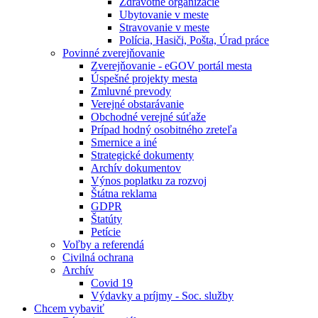
Zdravotné organizácie
Ubytovanie v meste
Stravovanie v meste
Polícia, Hasiči, Pošta, Úrad práce
Povinné zverejňovanie
Zverejňovanie - eGOV portál mesta
Úspešné projekty mesta
Zmluvné prevody
Verejné obstarávanie
Obchodné verejné súťaže
Prípad hodný osobitného zreteľa
Smernice a iné
Strategické dokumenty
Archív dokumentov
Výnos poplatku za rozvoj
Štátna reklama
GDPR
Štatúty
Petície
Voľby a referendá
Civilná ochrana
Archív
Covid 19
Výdavky a príjmy - Soc. služby
Chcem vybaviť