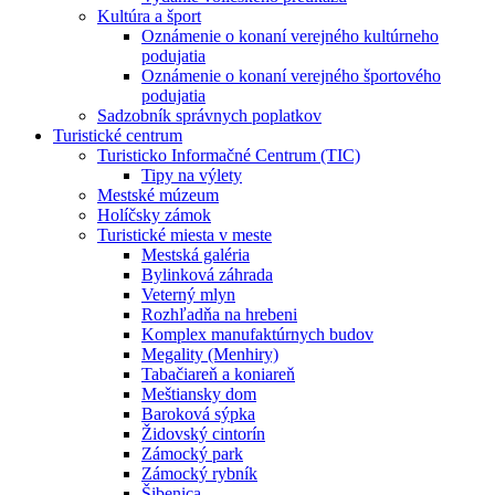
Kultúra a šport
Oznámenie o konaní verejného kultúrneho
podujatia
Oznámenie o konaní verejného športového
podujatia
Sadzobník správnych poplatkov
Turistické centrum
Turisticko Informačné Centrum (TIC)
Tipy na výlety
Mestské múzeum
Holíčsky zámok
Turistické miesta v meste
Mestská galéria
Bylinková záhrada
Veterný mlyn
Rozhľadňa na hrebeni
Komplex manufaktúrnych budov
Megality (Menhiry)
Tabačiareň a koniareň
Meštiansky dom
Baroková sýpka
Židovský cintorín
Zámocký park
Zámocký rybník
Šibenica