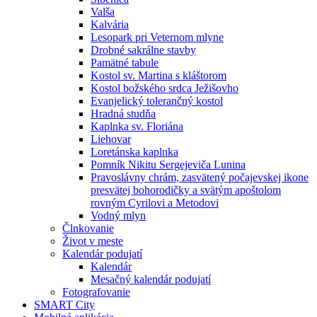
Valša
Kalvária
Lesopark pri Veternom mlyne
Drobné sakrálne stavby
Pamätné tabule
Kostol sv. Martina s kláštorom
Kostol božského srdca Ježišovho
Evanjelický tolerančný kostol
Hradná studňa
Kaplnka sv. Floriána
Liehovar
Loretánska kaplnka
Pomník Nikitu Sergejeviča Lunina
Pravoslávny chrám, zasvätený počajevskej ikone
presvätej bohorodičky a svätým apoštolom
rovným Cyrilovi a Metodovi
Vodný mlyn
Člnkovanie
Život v meste
Kalendár podujatí
Kalendár
Mesačný kalendár podujatí
Fotografovanie
SMART City