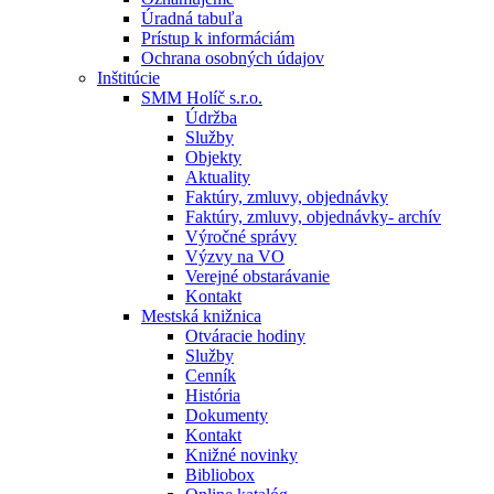
Úradná tabuľa
Prístup k informáciám
Ochrana osobných údajov
Inštitúcie
SMM Holíč s.r.o.
Údržba
Služby
Objekty
Aktuality
Faktúry, zmluvy, objednávky
Faktúry, zmluvy, objednávky- archív
Výročné správy
Výzvy na VO
Verejné obstarávanie
Kontakt
Mestská knižnica
Otváracie hodiny
Služby
Cenník
História
Dokumenty
Kontakt
Knižné novinky
Bibliobox