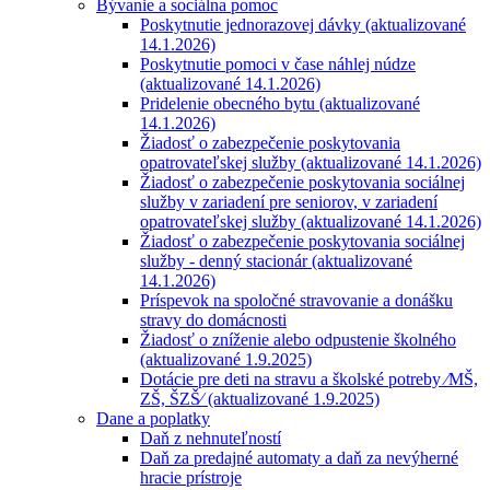
Bývanie a sociálna pomoc
Poskytnutie jednorazovej dávky (aktualizované
14.1.2026)
Poskytnutie pomoci v čase náhlej núdze
(aktualizované 14.1.2026)
Pridelenie obecného bytu (aktualizované
14.1.2026)
Žiadosť o zabezpečenie poskytovania
opatrovateľskej služby (aktualizované 14.1.2026)
Žiadosť o zabezpečenie poskytovania sociálnej
služby v zariadení pre seniorov, v zariadení
opatrovateľskej služby (aktualizované 14.1.2026)
Žiadosť o zabezpečenie poskytovania sociálnej
služby - denný stacionár (aktualizované
14.1.2026)
Príspevok na spoločné stravovanie a donášku
stravy do domácnosti
Žiadosť o zníženie alebo odpustenie školného
(aktualizované 1.9.2025)
Dotácie pre deti na stravu a školské potreby ⁄MŠ,
ZŠ, ŠZŠ⁄ (aktualizované 1.9.2025)
Dane a poplatky
Daň z nehnuteľností
Daň za predajné automaty a daň za nevýherné
hracie prístroje