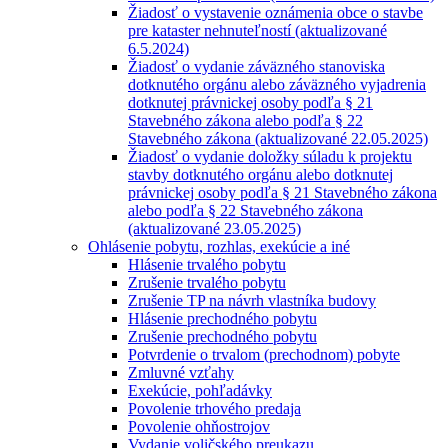
Žiadosť o vystavenie oznámenia obce o stavbe
pre kataster nehnuteľností (aktualizované
6.5.2024)
Žiadosť o vydanie záväzného stanoviska
dotknutého orgánu alebo záväzného vyjadrenia
dotknutej právnickej osoby podľa § 21
Stavebného zákona alebo podľa § 22
Stavebného zákona (aktualizované 22.05.2025)
Žiadosť o vydanie doložky súladu k projektu
stavby dotknutého orgánu alebo dotknutej
právnickej osoby podľa § 21 Stavebného zákona
alebo podľa § 22 Stavebného zákona
(aktualizované 23.05.2025)
Ohlásenie pobytu, rozhlas, exekúcie a iné
Hlásenie trvalého pobytu
Zrušenie trvalého pobytu
Zrušenie TP na návrh vlastníka budovy
Hlásenie prechodného pobytu
Zrušenie prechodného pobytu
Potvrdenie o trvalom (prechodnom) pobyte
Zmluvné vzťahy
Exekúcie, pohľadávky
Povolenie trhového predaja
Povolenie ohňostrojov
Vydanie voličského preukazu