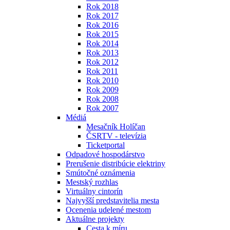
Rok 2018
Rok 2017
Rok 2016
Rok 2015
Rok 2014
Rok 2013
Rok 2012
Rok 2011
Rok 2010
Rok 2009
Rok 2008
Rok 2007
Médiá
Mesačník Holíčan
ČSRTV - televízia
Ticketportal
Odpadové hospodárstvo
Prerušenie distribúcie elektriny
Smútočné oznámenia
Mestský rozhlas
Virtuálny cintorín
Najvyšší predstavitelia mesta
Ocenenia udelené mestom
Aktuálne projekty
Cesta k míru