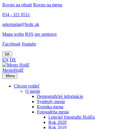
Rovno na obsah
Rovno na menu
034 - 321 0511
sekretariat@holic.sk
Mapa webu
RSS
pre seniorov
Facebook
Youtube
SK
EN
DE
Mesto
Holíč
Menu
Chcem vedieť
O meste
Demografické informácie
Symboly mesta
Kronika mesta
Fotogaléria mesta
Letecké fotografie Holíča
Rok 2020
Rok 2019