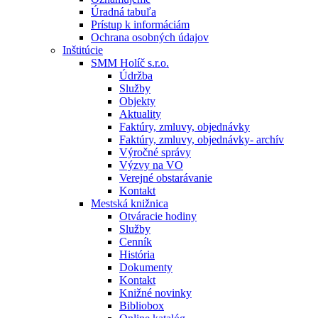
Úradná tabuľa
Prístup k informáciám
Ochrana osobných údajov
Inštitúcie
SMM Holíč s.r.o.
Údržba
Služby
Objekty
Aktuality
Faktúry, zmluvy, objednávky
Faktúry, zmluvy, objednávky- archív
Výročné správy
Výzvy na VO
Verejné obstarávanie
Kontakt
Mestská knižnica
Otváracie hodiny
Služby
Cenník
História
Dokumenty
Kontakt
Knižné novinky
Bibliobox