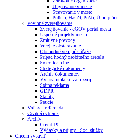
Zdravotné organizácie
Ubytovanie v meste
Stravovanie v meste
Polícia, Hasiči, Pošta, Úrad práce
Povinné zverejňovanie
Zverejňovanie - eGOV portál mesta
Úspešné projekty mesta
Zmluvné prevody
Verejné obstarávanie
Obchodné verejné súťaže
Prípad hodný osobitného zreteľa
Smernice a iné
Strategické dokumenty
Archív dokumentov
Výnos poplatku za rozvoj
Štátna reklama
GDPR
Štatúty
Petície
Voľby a referendá
Civilná ochrana
Archív
Covid 19
Výdavky a príjmy - Soc. služby
Chcem vybaviť