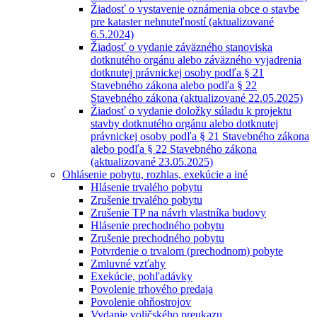
Žiadosť o vystavenie oznámenia obce o stavbe
pre kataster nehnuteľností (aktualizované
6.5.2024)
Žiadosť o vydanie záväzného stanoviska
dotknutého orgánu alebo záväzného vyjadrenia
dotknutej právnickej osoby podľa § 21
Stavebného zákona alebo podľa § 22
Stavebného zákona (aktualizované 22.05.2025)
Žiadosť o vydanie doložky súladu k projektu
stavby dotknutého orgánu alebo dotknutej
právnickej osoby podľa § 21 Stavebného zákona
alebo podľa § 22 Stavebného zákona
(aktualizované 23.05.2025)
Ohlásenie pobytu, rozhlas, exekúcie a iné
Hlásenie trvalého pobytu
Zrušenie trvalého pobytu
Zrušenie TP na návrh vlastníka budovy
Hlásenie prechodného pobytu
Zrušenie prechodného pobytu
Potvrdenie o trvalom (prechodnom) pobyte
Zmluvné vzťahy
Exekúcie, pohľadávky
Povolenie trhového predaja
Povolenie ohňostrojov
Vydanie voličského preukazu