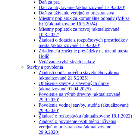
Daň za psa
Daň za ubytovanie (aktualizované 17.9.2020)
Daň za užívanie verejného priestranstva
Miestny poplatok za komunálne odpady (MP za
KO)(aktualizované 16.5.2024)
Miestny poplatok za rozvoj (aktualizované
10.3.2022)
Žiadosti o dotácie z rozpočtových prostriedkov
mesta (aktualizované 17.9.2020)
Zriadenie a zrušenie prevádzky na území mesta
Holíč
Vydávanie rybárskych lístkov
Stavby a povolenia
Žiadosti podľa nového stavebného zákona
(aktualizované 21.5.2025)
Ohlásenie stavby a stavebných úprav
(aktualizované 01.04.2025)
Povolenie na výrub dreviny (aktualizované
29.9.2020)
Povolenie vodnej stavby, studňa (aktualizované
29.9.2020)
Žiadosť o rozkopávku (aktualizované 18.1.2022)
Žiadosť o povolenie osobitného užívania
verejného priestranstva (aktualizované
29.9.2020)