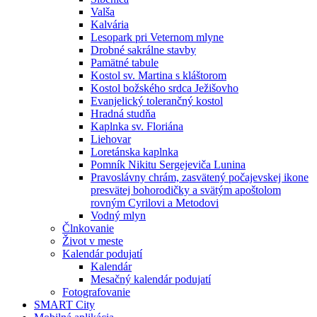
Valša
Kalvária
Lesopark pri Veternom mlyne
Drobné sakrálne stavby
Pamätné tabule
Kostol sv. Martina s kláštorom
Kostol božského srdca Ježišovho
Evanjelický tolerančný kostol
Hradná studňa
Kaplnka sv. Floriána
Liehovar
Loretánska kaplnka
Pomník Nikitu Sergejeviča Lunina
Pravoslávny chrám, zasvätený počajevskej ikone
presvätej bohorodičky a svätým apoštolom
rovným Cyrilovi a Metodovi
Vodný mlyn
Člnkovanie
Život v meste
Kalendár podujatí
Kalendár
Mesačný kalendár podujatí
Fotografovanie
SMART City