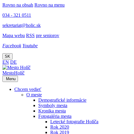
Rovno na obsah
Rovno na menu
034 - 321 0511
sekretariat@holic.sk
Mapa webu
RSS
pre seniorov
Facebook
Youtube
SK
EN
DE
Mesto
Holíč
Menu
Chcem vedieť
O meste
Demografické informácie
Symboly mesta
Kronika mesta
Fotogaléria mesta
Letecké fotografie Holíča
Rok 2020
Rok 2019