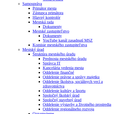
Samospráva
Primátor mesta
Zástupca primátora
Hlavný kontrolór
Mestská rada
Dokumenty
Mestské zastupiteľstvo
Dokumenty
YouTube kanál zasadnutí MSZ
Komisie mestského zastupiteľstva
Mestský úrad
Štruktúra mestského úradu
Prednosta mestského úradu
Správca IT
Kancelária vedenia mesta
Oddelenie finančné
Oddelenie právne a správy majetku
Oddelenie školstva, sociálnych vecí a
zdravotníctva
Oddelenie kultúry a športu
Spoločný školský úrad
Spoločný stavebný úrad
Oddelenie výstavby a životného prostredia
Oddelenie regionálneho rozvoja
Oznamujeme