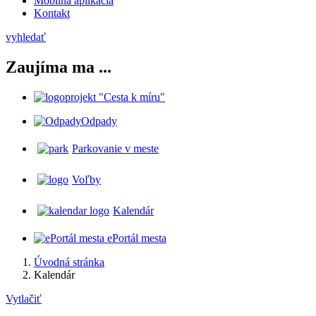
Mobilná aplikácia
Kontakt
vyhledať
Zaujíma ma ...
projekt "Cesta k míru"
Odpady
Parkovanie v meste
Voľby
Kalendár
ePortál mesta
Úvodná stránka
Kalendár
Vytlačiť