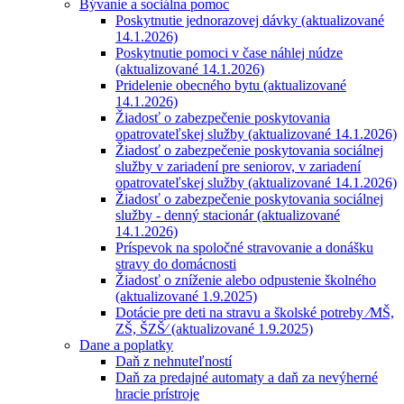
Bývanie a sociálna pomoc
Poskytnutie jednorazovej dávky (aktualizované
14.1.2026)
Poskytnutie pomoci v čase náhlej núdze
(aktualizované 14.1.2026)
Pridelenie obecného bytu (aktualizované
14.1.2026)
Žiadosť o zabezpečenie poskytovania
opatrovateľskej služby (aktualizované 14.1.2026)
Žiadosť o zabezpečenie poskytovania sociálnej
služby v zariadení pre seniorov, v zariadení
opatrovateľskej služby (aktualizované 14.1.2026)
Žiadosť o zabezpečenie poskytovania sociálnej
služby - denný stacionár (aktualizované
14.1.2026)
Príspevok na spoločné stravovanie a donášku
stravy do domácnosti
Žiadosť o zníženie alebo odpustenie školného
(aktualizované 1.9.2025)
Dotácie pre deti na stravu a školské potreby ⁄MŠ,
ZŠ, ŠZŠ⁄ (aktualizované 1.9.2025)
Dane a poplatky
Daň z nehnuteľností
Daň za predajné automaty a daň za nevýherné
hracie prístroje