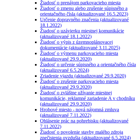
Žiadosť o prenájom parkovacieho miesta
Žiadosť o zmenu alebo zrušenie súpisného a
orientačného čísla (aktualizované 16.5.2023)
Určenie dopravného značenia (aktualizované
18.1.2022)
Žiadosť o uzávierku miestnej komunikácie
(aktualizované 18.1.2022)
Žiadosť o výpis z územnoplánovacej
dokumentácie (aktualizované 3.11.2025)
Žiadosť o výmenu parkovacieho miesta
(aktualizované 29.9.2020)
Žiadosť o určenie súpisného a orientačného čísla
(aktualizované 6.5.2024)
Zriadenie vjazdu (aktualizované 29.9.2020)
Žiadosť o zrušenie parkovacieho miesta
(aktualizované 29.9.2020)
Žiadosť o zvláštne užívanie miestnej
komunikácie, reklamné zariadenie A v chodníku
(aktualizované 29.9.2020)
Hrobové miesto - nová nájomná zmluva
(aktualizované 7.11.2022)
Ohlásenie prác na pohrebisku (aktualizované
7.11.2022)
Žiadosť o povolenie stavby malého zdroja
znečistenia ovzdušia (aktualizované 6.5.2024)