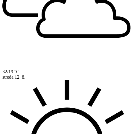
32/19 °C
streda
12. 8.