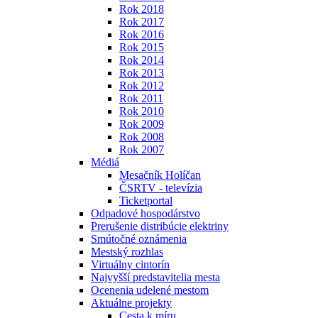
Rok 2018
Rok 2017
Rok 2016
Rok 2015
Rok 2014
Rok 2013
Rok 2012
Rok 2011
Rok 2010
Rok 2009
Rok 2008
Rok 2007
Médiá
Mesačník Holíčan
ČSRTV - televízia
Ticketportal
Odpadové hospodárstvo
Prerušenie distribúcie elektriny
Smútočné oznámenia
Mestský rozhlas
Virtuálny cintorín
Najvyšší predstavitelia mesta
Ocenenia udelené mestom
Aktuálne projekty
Cesta k míru