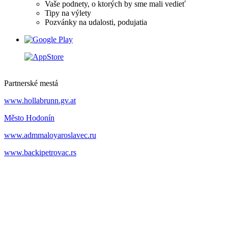
Vaše podnety, o ktorých by sme mali vedieť
Tipy na výlety
Pozvánky na udalosti, podujatia
Partnerské mestá
www.hollabrunn.gv.at
Město Hodonín
www.admmaloyaroslavec.ru
www.backipetrovac.rs