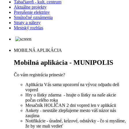
Tabačiareň - kult. centrum
Aktuálne projekty
Prerušenie elektriny
Smútočné oznámenia
Straty a nálezy
Mestský rozhlas
MOBILNÁ APLIKÁCIA
Mobilná aplikácia - MUNIPOLIS
Čo vám registrácia prinesie?
Aplikácia Vás sama upozorní na vývoz odpadu deň
vopred
Hry o lístky zdarma - hrajte o lístky na naše akcie
počas celého roka
Mesačník HOLÍČAN 2 dni vopred len v aplikácii
Ankety - neustále zlepšujeme mesto váš názor nás
zaujíma
Notifikácie - úradné, krízové, odstávky - čo si myslíme,
že by ste mali vedieť