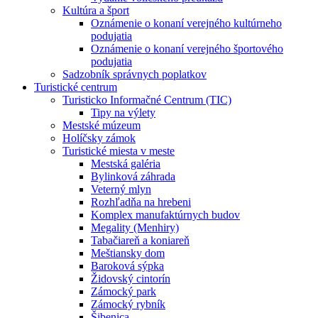
Kultúra a šport
Oznámenie o konaní verejného kultúrneho
podujatia
Oznámenie o konaní verejného športového
podujatia
Sadzobník správnych poplatkov
Turistické centrum
Turisticko Informačné Centrum (TIC)
Tipy na výlety
Mestské múzeum
Holíčsky zámok
Turistické miesta v meste
Mestská galéria
Bylinková záhrada
Veterný mlyn
Rozhľadňa na hrebeni
Komplex manufaktúrnych budov
Megality (Menhiry)
Tabačiareň a koniareň
Meštiansky dom
Baroková sýpka
Židovský cintorín
Zámocký park
Zámocký rybník
Šibenica