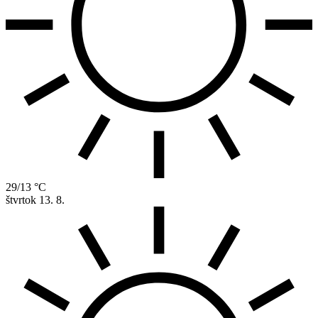
29/13 °C
štvrtok
13. 8.