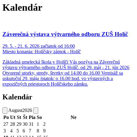
Kalendár
Záverečná výstava výtvarného odboru ZUŠ Holíč
29. 5. - 21. 6. 2026 začiatok od 16:00
Miesto konania:
Holíčsky zámok - Holíč
Základná umelecká škola v Holíči Vás pozýva na Záverečnú
výstavu výtvarného odboru ZUŠ Holíč. od 29. máj - 21. jún 2026
Otvorené utorky, stredy, štvrtky od 14.00 do 16.00 Vernisáž sa
uskutoční 29. mája /piatok/ o 16.00 hod. vo výstavných a
expozičných priestoroch Holíčskeho zámku.
Kalendár
August
2026
Po
Ut
St
Št
Pia
So
Ne
27
28
29
30
31
1
2
3
4
5
6
7
8
9