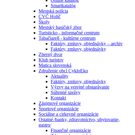
Online katalóg
Smartkatalóg
Mestská polícia
CVČ Holíč
Školy
Mestský hasičský zbor
Turisticko - informačné centrum
Tabačiareň - kultúrne centrum
Faktúry, zmluvy, objednávky – archiv
Faktúry, zmluvy, objednávky
Zberný dvor
Klub turistov
Matica slovenská
Združenie obcí CykloEko
Aktuality
Faktúry, zmluvy, objednávky
Výzvy na verejné obstarávanie
Súhrnné správy
Kontakt
Záujmové organizácie
Športové organizácie
Sociálne a cirkevné organizácie
Ostatné ⁄banky, zdravotníctvo, ubytovanie,
gastro⁄
Finančné organizácie