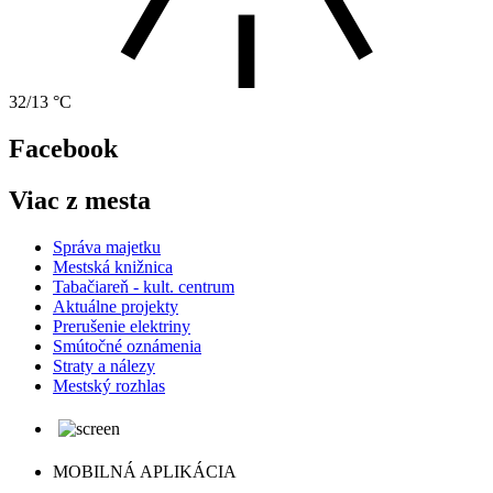
32/13 °C
Facebook
Viac z mesta
Správa majetku
Mestská knižnica
Tabačiareň - kult. centrum
Aktuálne projekty
Prerušenie elektriny
Smútočné oznámenia
Straty a nálezy
Mestský rozhlas
MOBILNÁ APLIKÁCIA