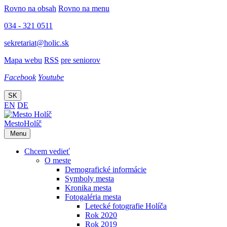
Rovno na obsah
Rovno na menu
034 - 321 0511
sekretariat@holic.sk
Mapa webu
RSS
pre seniorov
Facebook
Youtube
SK
EN
DE
Mesto
Holíč
Menu
Chcem vedieť
O meste
Demografické informácie
Symboly mesta
Kronika mesta
Fotogaléria mesta
Letecké fotografie Holíča
Rok 2020
Rok 2019