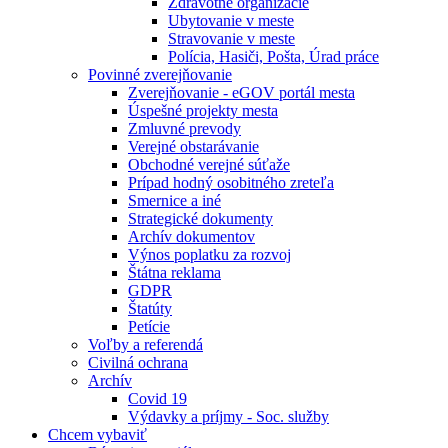
Zdravotné organizácie
Ubytovanie v meste
Stravovanie v meste
Polícia, Hasiči, Pošta, Úrad práce
Povinné zverejňovanie
Zverejňovanie - eGOV portál mesta
Úspešné projekty mesta
Zmluvné prevody
Verejné obstarávanie
Obchodné verejné súťaže
Prípad hodný osobitného zreteľa
Smernice a iné
Strategické dokumenty
Archív dokumentov
Výnos poplatku za rozvoj
Štátna reklama
GDPR
Štatúty
Petície
Voľby a referendá
Civilná ochrana
Archív
Covid 19
Výdavky a príjmy - Soc. služby
Chcem vybaviť