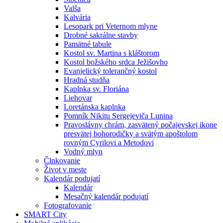
Valša
Kalvária
Lesopark pri Veternom mlyne
Drobné sakrálne stavby
Pamätné tabule
Kostol sv. Martina s kláštorom
Kostol božského srdca Ježišovho
Evanjelický tolerančný kostol
Hradná studňa
Kaplnka sv. Floriána
Liehovar
Loretánska kaplnka
Pomník Nikitu Sergejeviča Lunina
Pravoslávny chrám, zasvätený počajevskej ikone
presvätej bohorodičky a svätým apoštolom
rovným Cyrilovi a Metodovi
Vodný mlyn
Člnkovanie
Život v meste
Kalendár podujatí
Kalendár
Mesačný kalendár podujatí
Fotografovanie
SMART City