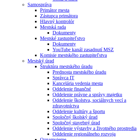
Samospráva
Primátor mesta
Zástupca primátora
Hlavný kontrolór
Mestská rada
Dokumenty
Mestské zastupiteľstvo
Dokumenty
YouTube kanál zasadnutí MSZ
Komisie mestského zastupiteľstva
Mestský úrad
Štruktúra mestského úradu
Prednosta mestského úradu
Správca IT
Kancelária vedenia mesta
Oddelenie finančné
Oddelenie právne a správy majetku
Oddelenie školstva, sociálnych vecí a
zdravotníctva
Oddelenie kultúry a športu
Spoločný školský úrad
Spoločný stavebný úrad
Oddelenie výstavby a životného prostredia
Oddelenie regionálneho rozvoja
Oznamujeme