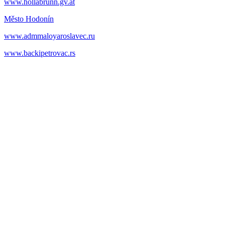
www.hollabrunn.gv.at
Město Hodonín
www.admmaloyaroslavec.ru
www.backipetrovac.rs