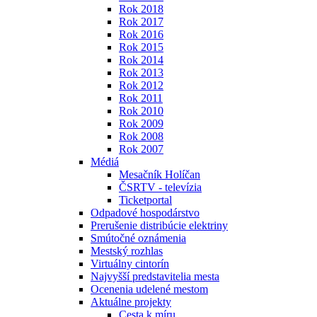
Rok 2018
Rok 2017
Rok 2016
Rok 2015
Rok 2014
Rok 2013
Rok 2012
Rok 2011
Rok 2010
Rok 2009
Rok 2008
Rok 2007
Médiá
Mesačník Holíčan
ČSRTV - televízia
Ticketportal
Odpadové hospodárstvo
Prerušenie distribúcie elektriny
Smútočné oznámenia
Mestský rozhlas
Virtuálny cintorín
Najvyšší predstavitelia mesta
Ocenenia udelené mestom
Aktuálne projekty
Cesta k míru