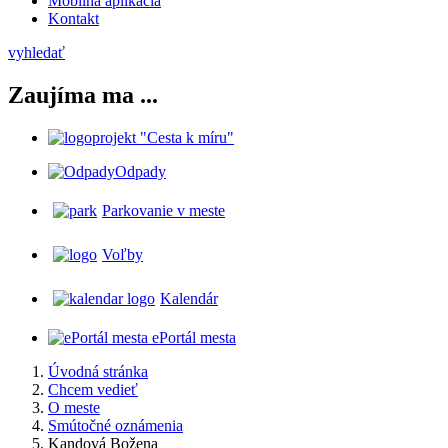
Mobilná aplikácia
Kontakt
vyhledať
Zaujíma ma ...
projekt "Cesta k míru"
Odpady
Parkovanie v meste
Voľby
Kalendár
ePortál mesta
Úvodná stránka
Chcem vedieť
O meste
Smútočné oznámenia
Kandová Božena