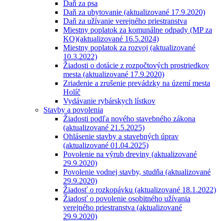
Daň za psa
Daň za ubytovanie (aktualizované 17.9.2020)
Daň za užívanie verejného priestranstva
Miestny poplatok za komunálne odpady (MP za
KO)(aktualizované 16.5.2024)
Miestny poplatok za rozvoj (aktualizované
10.3.2022)
Žiadosti o dotácie z rozpočtových prostriedkov
mesta (aktualizované 17.9.2020)
Zriadenie a zrušenie prevádzky na území mesta
Holíč
Vydávanie rybárskych lístkov
Stavby a povolenia
Žiadosti podľa nového stavebného zákona
(aktualizované 21.5.2025)
Ohlásenie stavby a stavebných úprav
(aktualizované 01.04.2025)
Povolenie na výrub dreviny (aktualizované
29.9.2020)
Povolenie vodnej stavby, studňa (aktualizované
29.9.2020)
Žiadosť o rozkopávku (aktualizované 18.1.2022)
Žiadosť o povolenie osobitného užívania
verejného priestranstva (aktualizované
29.9.2020)