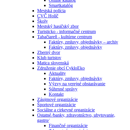
Online katalóg
Smartkatalóg
Mestská polícia
CVČ Holíč
Školy
Mestský hasičský zbor
Turisticko - informačné centrum
Tabačiareň - kultúrne centrum
Faktúry, zmluvy, objednávky – archiv
Faktúry, zmluvy, objednávky
Zberný dvor
Klub turistov
Matica slovenská
Združenie obcí CykloEko
Aktuality
Faktúry, zmluvy, objednávky
Výzvy na verejné obstarávanie
Súhrnné správy
Kontakt
Záujmové organizácie
Športové organizácie
Sociálne a cirkevné organizácie
Ostatné ⁄banky, zdravotníctvo, ubytovanie,
gastro⁄
Finančné organizácie