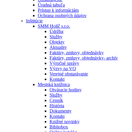
Úradná tabuľa
Prístup k informáciám
Ochrana osobných údajov
Inštitúcie
SMM Holíč s.r.o.
Údržba
Služby
Objekty
Aktuality
Faktúry, zmluvy, objednávky
Faktúry, zmluvy, objednávky- archív
Výročné správy
Výzvy na VO
Verejné obstarávanie
Kontakt
Mestská knižnica
Otváracie hodiny
Služby
Cenník
História
Dokumenty
Kontakt
Knižné novinky
Bibliobox