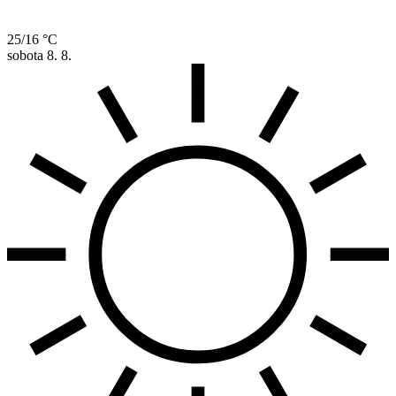
25/16 °C
sobota
8. 8.