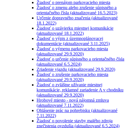
Žiadosť o prenájom parkovacieho miesta
Žiadosť o zmenu alebo zrušenie súpisného a
orientačného čísla (aktualizované 16.5.2023)
Určenie dopravného značenia (aktualizované
18.1.2022)
Žiadosť o uzávierku miestnej komunikácie
(aktualizované 18.1.2022)
Žiadosť o výpis z územnoplánovacej
dokumentácie (aktualizované 3.11.2025)
Žiadosť o výmenu parkovacieho miesta
(aktualizované 29.9.2020)
Žiadosť o určenie súpisného a orientačného čísla
(aktualizované 6.5.2024)
Zriadenie vjazdu (aktualizované 29.9.2020)
Žiadosť o zrušenie parkovacieho miesta
(aktualizované 29.9.2020)
Žiadosť o zvláštne užívanie miestnej
komunikácie, reklamné zariadenie A v chodníku
(aktualizované 29.9.2020)
Hrobové miesto - nová nájomná zmluva
(aktualizované 7.11.2022)
Ohlásenie prác na pohrebisku (aktualizované
7.11.2022)
Žiadosť o povolenie stavby malého zdroja
znečistenia ovzdušia (aktualizované 6.5.2024)