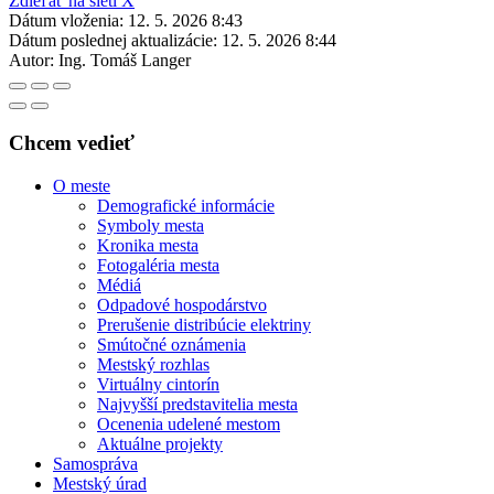
Zdieľať na sieti X
Dátum vloženia:
12. 5. 2026 8:43
Dátum poslednej aktualizácie:
12. 5. 2026 8:44
Autor:
Ing. Tomáš Langer
Chcem vedieť
O meste
Demografické informácie
Symboly mesta
Kronika mesta
Fotogaléria mesta
Médiá
Odpadové hospodárstvo
Prerušenie distribúcie elektriny
Smútočné oznámenia
Mestský rozhlas
Virtuálny cintorín
Najvyšší predstavitelia mesta
Ocenenia udelené mestom
Aktuálne projekty
Samospráva
Mestský úrad