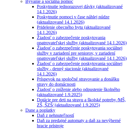
Bývanie a sociálna pomoc
Poskytnutie jednorazovej dávky (aktualizované
14.1.2026)
Poskytnutie pomoci v čase náhlej núdze
(aktualizované 14.1.2026)
Pridelenie obecného bytu (aktualizované
14.1.2026)
Žiadosť o zabezpečenie poskytovania
opatrovateľskej služby (aktualizované 14.1.2026)
Žiadosť o zabezpečenie poskytovania sociálnej
služby v zariadení pre seniorov, v zariadení
opatrovateľskej služby (aktualizované 14.1.2026)
Žiadosť o zabezpečenie poskytovania sociálnej
služby - denný stacionár (aktualizované
14.1.2026)
Príspevok na spoločné stravovanie a donášku
stravy do domácnosti
Žiadosť o zníženie alebo odpustenie školného
(aktualizované 1.9.2025)
Dotácie pre deti na stravu a školské potreby ⁄MŠ,
ZŠ, ŠZŠ⁄ (aktualizované 1.9.2025)
Dane a poplatky
Daň z nehnuteľností
Daň za predajné automaty a daň za nevýherné
hracie prístroje