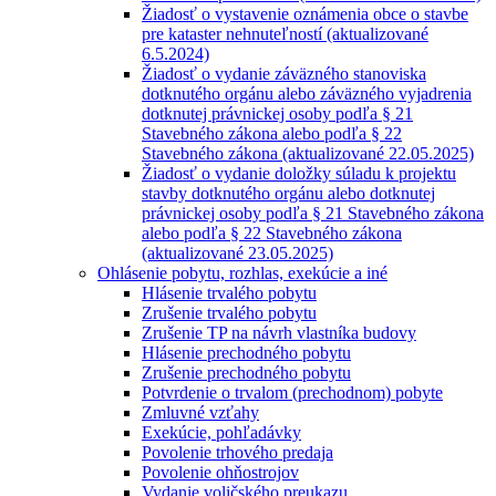
Žiadosť o vystavenie oznámenia obce o stavbe
pre kataster nehnuteľností (aktualizované
6.5.2024)
Žiadosť o vydanie záväzného stanoviska
dotknutého orgánu alebo záväzného vyjadrenia
dotknutej právnickej osoby podľa § 21
Stavebného zákona alebo podľa § 22
Stavebného zákona (aktualizované 22.05.2025)
Žiadosť o vydanie doložky súladu k projektu
stavby dotknutého orgánu alebo dotknutej
právnickej osoby podľa § 21 Stavebného zákona
alebo podľa § 22 Stavebného zákona
(aktualizované 23.05.2025)
Ohlásenie pobytu, rozhlas, exekúcie a iné
Hlásenie trvalého pobytu
Zrušenie trvalého pobytu
Zrušenie TP na návrh vlastníka budovy
Hlásenie prechodného pobytu
Zrušenie prechodného pobytu
Potvrdenie o trvalom (prechodnom) pobyte
Zmluvné vzťahy
Exekúcie, pohľadávky
Povolenie trhového predaja
Povolenie ohňostrojov
Vydanie voličského preukazu