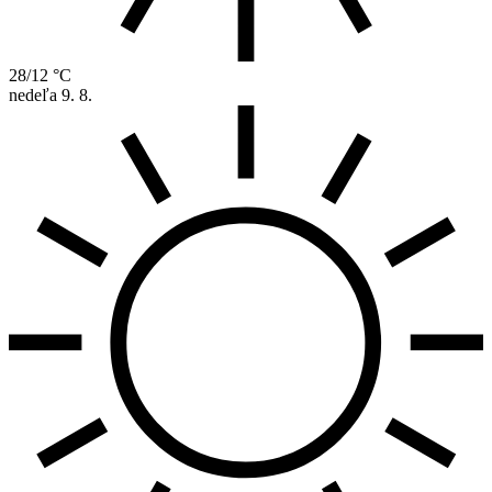
28/12 °C
nedeľa
9. 8.