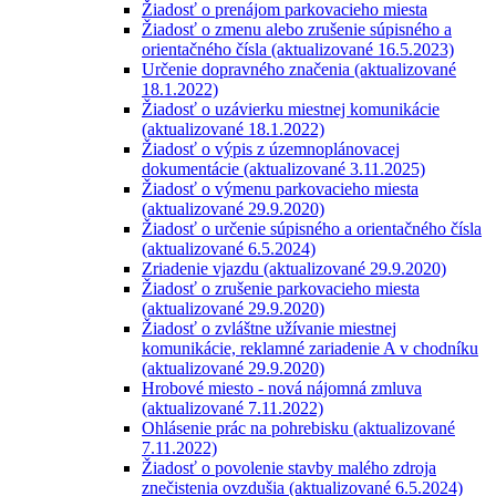
Žiadosť o prenájom parkovacieho miesta
Žiadosť o zmenu alebo zrušenie súpisného a
orientačného čísla (aktualizované 16.5.2023)
Určenie dopravného značenia (aktualizované
18.1.2022)
Žiadosť o uzávierku miestnej komunikácie
(aktualizované 18.1.2022)
Žiadosť o výpis z územnoplánovacej
dokumentácie (aktualizované 3.11.2025)
Žiadosť o výmenu parkovacieho miesta
(aktualizované 29.9.2020)
Žiadosť o určenie súpisného a orientačného čísla
(aktualizované 6.5.2024)
Zriadenie vjazdu (aktualizované 29.9.2020)
Žiadosť o zrušenie parkovacieho miesta
(aktualizované 29.9.2020)
Žiadosť o zvláštne užívanie miestnej
komunikácie, reklamné zariadenie A v chodníku
(aktualizované 29.9.2020)
Hrobové miesto - nová nájomná zmluva
(aktualizované 7.11.2022)
Ohlásenie prác na pohrebisku (aktualizované
7.11.2022)
Žiadosť o povolenie stavby malého zdroja
znečistenia ovzdušia (aktualizované 6.5.2024)