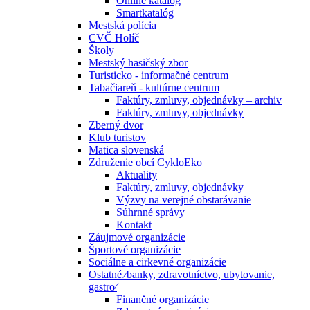
Online katalóg
Smartkatalóg
Mestská polícia
CVČ Holíč
Školy
Mestský hasičský zbor
Turisticko - informačné centrum
Tabačiareň - kultúrne centrum
Faktúry, zmluvy, objednávky – archiv
Faktúry, zmluvy, objednávky
Zberný dvor
Klub turistov
Matica slovenská
Združenie obcí CykloEko
Aktuality
Faktúry, zmluvy, objednávky
Výzvy na verejné obstarávanie
Súhrnné správy
Kontakt
Záujmové organizácie
Športové organizácie
Sociálne a cirkevné organizácie
Ostatné ⁄banky, zdravotníctvo, ubytovanie,
gastro⁄
Finančné organizácie