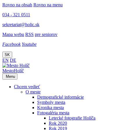
Rovno na obsah
Rovno na menu
034 - 321 0511
sekretariat@holic.sk
Mapa webu
RSS
pre seniorov
Facebook
Youtube
SK
EN
DE
Mesto
Holíč
Menu
Chcem vedieť
O meste
Demografické informácie
Symboly mesta
Kronika mesta
Fotogaléria mesta
Letecké fotografie Holíča
Rok 2020
Rok 2019