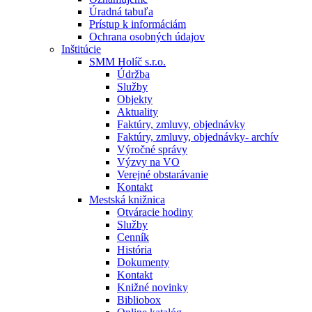
Úradná tabuľa
Prístup k informáciám
Ochrana osobných údajov
Inštitúcie
SMM Holíč s.r.o.
Údržba
Služby
Objekty
Aktuality
Faktúry, zmluvy, objednávky
Faktúry, zmluvy, objednávky- archív
Výročné správy
Výzvy na VO
Verejné obstarávanie
Kontakt
Mestská knižnica
Otváracie hodiny
Služby
Cenník
História
Dokumenty
Kontakt
Knižné novinky
Bibliobox