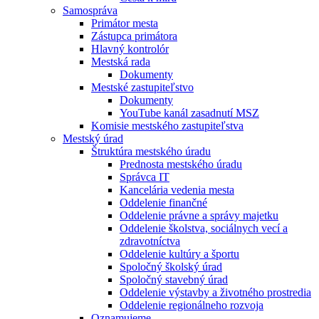
Samospráva
Primátor mesta
Zástupca primátora
Hlavný kontrolór
Mestská rada
Dokumenty
Mestské zastupiteľstvo
Dokumenty
YouTube kanál zasadnutí MSZ
Komisie mestského zastupiteľstva
Mestský úrad
Štruktúra mestského úradu
Prednosta mestského úradu
Správca IT
Kancelária vedenia mesta
Oddelenie finančné
Oddelenie právne a správy majetku
Oddelenie školstva, sociálnych vecí a
zdravotníctva
Oddelenie kultúry a športu
Spoločný školský úrad
Spoločný stavebný úrad
Oddelenie výstavby a životného prostredia
Oddelenie regionálneho rozvoja
Oznamujeme