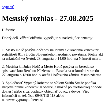
Vytlačiť
Mestský rozhlas - 27.08.2025
Hlásenie
Dobrý deň, vážení občania, vypočujte si nasledujúce oznamy:
1. Mesto Holíč pozýva občanov na Pietny akt kladenia vencov pri
príležitosti 81. výročia Slovenského národného povstania. Pietny akt
sa uskutoční vo štvrtok 28. augusta o 14:00 hod. na Námestí mieru.
2. Mestská knižnica Holíč a Mesto Holíč pozýva na besedu so
spisovateľkou Renátou Názlerovou. Beseda sa uskutoční v stredu
27. augusta o 18:00 hod. v areáli Holíčskeho zámku. Vstup zdarma.
3. Spoločnosť Vypraný koberec so sídlom Šaštín Stráže ponúka
strojové pranie kobercov. Koberce je možné po telefonickej dohode
doviesť alebo si za poplatok objednať odvoz a dovoz. Viac
informácií na tel. čísle 0948/118 113 alebo
na www.vypranykoberec.sk