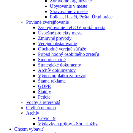
Zdravotné organizácie
Ubytovanie v meste
Stravovanie v meste
Polícia, Hasiči, Pošta, Úrad práce
Povinné zverejňovanie
Zverejňovanie - eGOV portál mesta
Úspešné projekty mesta
Zmluvné prevody
Verejné obstarávanie
Obchodné verejné súťaže
Prípad hodný osobitného zreteľa
Smernice a iné
Strategické dokumenty
Archív dokumentov
Výnos poplatku za rozvoj
Štátna reklama
GDPR
Štatúty
Petície
Voľby a referendá
Civilná ochrana
Archív
Covid 19
Výdavky a príjmy - Soc. služby
Chcem vybaviť