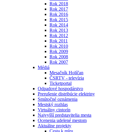
Rok 2018
Rok 2017
Rok 2016
Rok 2015
Rok 2014
Rok 2013
Rok 2012
Rok 2011
Rok 2010
Rok 2009
Rok 2008
Rok 2007
Médiá
Mesačník Holíčan
ČSRTV - televízia
Ticketportal
Odpadové hospodárstvo
Prerušenie distribúcie elektriny
Smútočné oznámenia
Mestský rozhlas
Virtuálny cintorín
Najvyšší predstavitelia mesta
Ocenenia udelené mestom
Aktuálne projekty
Cesta k míru