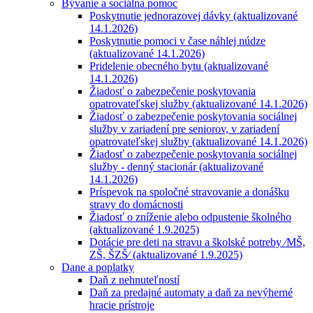
Bývanie a sociálna pomoc
Poskytnutie jednorazovej dávky (aktualizované
14.1.2026)
Poskytnutie pomoci v čase náhlej núdze
(aktualizované 14.1.2026)
Pridelenie obecného bytu (aktualizované
14.1.2026)
Žiadosť o zabezpečenie poskytovania
opatrovateľskej služby (aktualizované 14.1.2026)
Žiadosť o zabezpečenie poskytovania sociálnej
služby v zariadení pre seniorov, v zariadení
opatrovateľskej služby (aktualizované 14.1.2026)
Žiadosť o zabezpečenie poskytovania sociálnej
služby - denný stacionár (aktualizované
14.1.2026)
Príspevok na spoločné stravovanie a donášku
stravy do domácnosti
Žiadosť o zníženie alebo odpustenie školného
(aktualizované 1.9.2025)
Dotácie pre deti na stravu a školské potreby ⁄MŠ,
ZŠ, ŠZŠ⁄ (aktualizované 1.9.2025)
Dane a poplatky
Daň z nehnuteľností
Daň za predajné automaty a daň za nevýherné
hracie prístroje