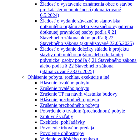
Žiadosť o vystavenie oznámenia obce o stavbe
pre kataster nehnuteľností (aktualizované
6.5.2024)
Žiadosť o vydanie záväzného stanoviska
dotknutého orgánu alebo záväzného vyjadrenia
dotknutej právnickej osoby podľa § 21
Stavebného zákona alebo podľa § 22
Stavebného zákona (aktualizované 22.05.2025)
Žiadosť o vydanie doložky súladu k projektu
stavby dotknutého orgánu alebo dotknutej
právnickej osoby podľa § 21 Stavebného zákona
alebo podľa § 22 Stavebného zákona
(aktualizované 23.05.2025)
Ohlásenie pobytu, rozhlas, exekúcie a iné
Hlásenie trvalého pobytu
Zrušenie trvalého pobytu
Zrušenie TP na návrh vlastníka budovy
Hlásenie prechodného pobytu
Zrušenie prechodného pobytu
Potvrdenie o trvalom (prechodnom) pobyte
Zmluvné vzťahy
Exekúcie, pohľadávky
Povolenie trhového predaja
Povolenie ohňostrojov
Vydanie voličského preukazu