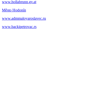
www.hollabrunn.gv.at
Město Hodonín
www.admmaloyaroslavec.ru
www.backipetrovac.rs