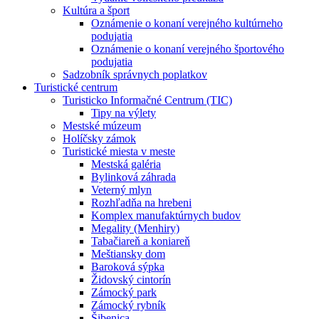
Kultúra a šport
Oznámenie o konaní verejného kultúrneho
podujatia
Oznámenie o konaní verejného športového
podujatia
Sadzobník správnych poplatkov
Turistické centrum
Turisticko Informačné Centrum (TIC)
Tipy na výlety
Mestské múzeum
Holíčsky zámok
Turistické miesta v meste
Mestská galéria
Bylinková záhrada
Veterný mlyn
Rozhľadňa na hrebeni
Komplex manufaktúrnych budov
Megality (Menhiry)
Tabačiareň a koniareň
Meštiansky dom
Baroková sýpka
Židovský cintorín
Zámocký park
Zámocký rybník
Šibenica