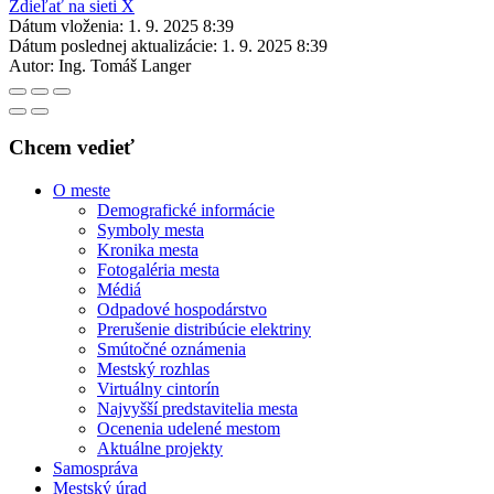
Zdieľať na sieti X
Dátum vloženia:
1. 9. 2025 8:39
Dátum poslednej aktualizácie:
1. 9. 2025 8:39
Autor:
Ing. Tomáš Langer
Chcem vedieť
O meste
Demografické informácie
Symboly mesta
Kronika mesta
Fotogaléria mesta
Médiá
Odpadové hospodárstvo
Prerušenie distribúcie elektriny
Smútočné oznámenia
Mestský rozhlas
Virtuálny cintorín
Najvyšší predstavitelia mesta
Ocenenia udelené mestom
Aktuálne projekty
Samospráva
Mestský úrad