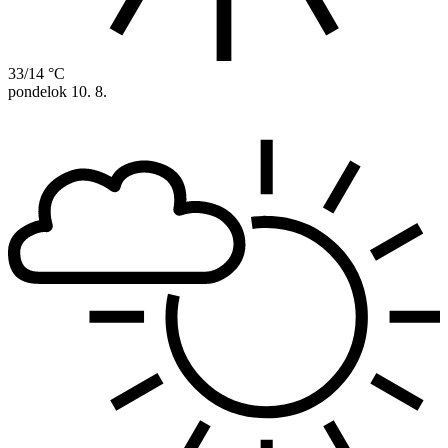
33/14 °C
pondelok
10. 8.