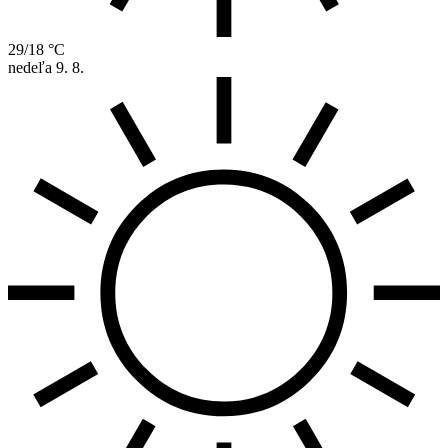
29/18 °C
nedeľa
9. 8.