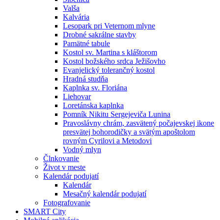
Valša
Kalvária
Lesopark pri Veternom mlyne
Drobné sakrálne stavby
Pamätné tabule
Kostol sv. Martina s kláštorom
Kostol božského srdca Ježišovho
Evanjelický tolerančný kostol
Hradná studňa
Kaplnka sv. Floriána
Liehovar
Loretánska kaplnka
Pomník Nikitu Sergejeviča Lunina
Pravoslávny chrám, zasvätený počajevskej ikone
presvätej bohorodičky a svätým apoštolom
rovným Cyrilovi a Metodovi
Vodný mlyn
Člnkovanie
Život v meste
Kalendár podujatí
Kalendár
Mesačný kalendár podujatí
Fotografovanie
SMART City