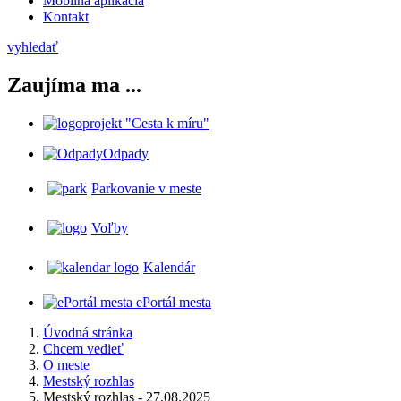
Mobilná aplikácia
Kontakt
vyhledať
Zaujíma ma ...
projekt "Cesta k míru"
Odpady
Parkovanie v meste
Voľby
Kalendár
ePortál mesta
Úvodná stránka
Chcem vedieť
O meste
Mestský rozhlas
Mestský rozhlas - 27.08.2025