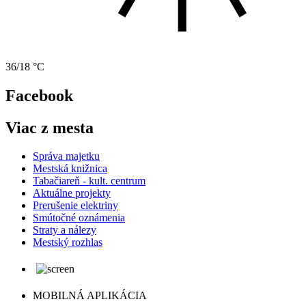
36/18 °C
Facebook
Viac z mesta
Správa majetku
Mestská knižnica
Tabačiareň - kult. centrum
Aktuálne projekty
Prerušenie elektriny
Smútočné oznámenia
Straty a nálezy
Mestský rozhlas
MOBILNÁ APLIKÁCIA