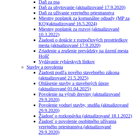
Daň za psa
Daň za ubytovanie (aktualizované 17.9.2020)
Daň za užívanie verejného priestranstva
Miestny poplatok za komunálne odpady (MP za
KO)(aktualizované 16.5.2024)
Miestny poplatok za rozvoj (aktualizované
10.3.2022)
Žiadosti o dotácie z rozpočtových prostriedkov
mesta (aktualizované 17.9.2020)
Zriadenie a zrušenie prevádzky na území mesta
Holíč
Vydávanie rybárskych lístkov
Stavby a povolenia
Žiadosti podľa nového stavebného zákona
(aktualizované 21.5.2025)
Ohlásenie stavby a stavebných úprav
(aktualizované 01.04.2025)
Povolenie na výrub dreviny (aktualizované
29.9.2020)
Povolenie vodnej stavby, studňa (aktualizované
29.9.2020)
Žiadosť o rozkopávku (aktualizované 18.1.2022)
Žiadosť o povolenie osobitného užívania
verejného priestranstva (aktualizované
29.9.2020)