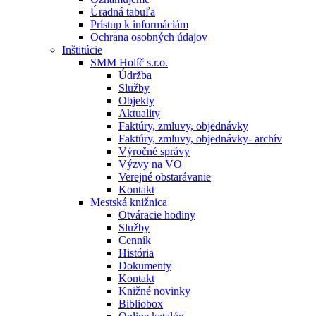
Úradná tabuľa
Prístup k informáciám
Ochrana osobných údajov
Inštitúcie
SMM Holíč s.r.o.
Údržba
Služby
Objekty
Aktuality
Faktúry, zmluvy, objednávky
Faktúry, zmluvy, objednávky- archív
Výročné správy
Výzvy na VO
Verejné obstarávanie
Kontakt
Mestská knižnica
Otváracie hodiny
Služby
Cenník
História
Dokumenty
Kontakt
Knižné novinky
Bibliobox