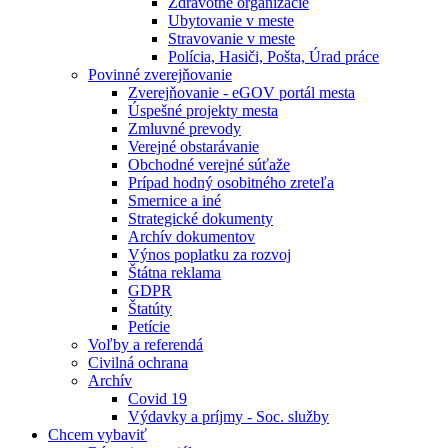
Zdravotné organizácie
Ubytovanie v meste
Stravovanie v meste
Polícia, Hasiči, Pošta, Úrad práce
Povinné zverejňovanie
Zverejňovanie - eGOV portál mesta
Úspešné projekty mesta
Zmluvné prevody
Verejné obstarávanie
Obchodné verejné súťaže
Prípad hodný osobitného zreteľa
Smernice a iné
Strategické dokumenty
Archív dokumentov
Výnos poplatku za rozvoj
Štátna reklama
GDPR
Štatúty
Petície
Voľby a referendá
Civilná ochrana
Archív
Covid 19
Výdavky a príjmy - Soc. služby
Chcem vybaviť