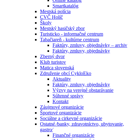
Online katalóg
Smartkatalóg
Mestská polícia
CVČ Holíč
Školy
Mestský hasičský zbor
Turisticko - informačné centrum
Tabačiareň - kultúrne centrum
Faktúry, zmluvy, objednávky – archiv
Faktúry, zmluvy, objednávky
Zberný dvor
Klub turistov
Matica slovenská
Združenie obcí CykloEko
Aktuality
Faktúry, zmluvy, objednávky
Výzvy na verejné obstarávanie
Súhrnné správy
Kontakt
Záujmové organizácie
Športové organizácie
Sociálne a cirkevné organizácie
Ostatné ⁄banky, zdravotníctvo, ubytovanie,
gastro⁄
Finančné organizácie