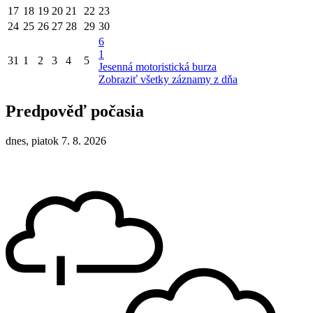
17
18
19
20
21
22
23
24
25
26
27
28
29
30
6
1
31
1
2
3
4
5
Jesenná motoristická burza
Zobraziť všetky záznamy z dňa
Predpověď počasia
dnes, piatok 7. 8. 2026