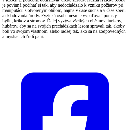
je povinná počínať si tak, aby nedochádzalo k vzniku požiarov pri
manipulácii s otvoreným ohňom, najmä v čase sucha a v čase zberu
a skladovania úrody. Fyzická osoba nesmie vypaľovať porasty
bylín, kríkov a stromov. Ďalej vyzýva všetkých občanov, turistov,
hubárov, aby sa na svojich prechádzkach lesom správali tak, akoby
boli vo svojom vlastnom, alebo radšej tak, ako sa na zodpovedných
a mysliacich ľudí patrí.