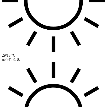
29/18 °C
nedeľa
9. 8.