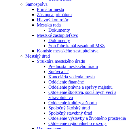
Samospráva
Primátor mesta
Zástupca primátora
Hlavný kontrolór
Mestská rada
Dokumenty
Mestské zastupiteľstvo
Dokumenty
YouTube kanál zasadnutí MSZ
Komisie mestského zastupiteľstva
Mestský úrad
Štruktúra mestského úradu
Prednosta mestského úradu
Správca IT
Kancelária vedenia mesta
Oddelenie finančné
Oddelenie právne a správy majetku
Oddelenie školstva, sociálnych vecí a
zdravotníctva
Oddelenie kultúry a športu
Spoločný školský úrad
Spoločný stavebný úrad
Oddelenie výstavby a životného prostredia
Oddelenie regionálneho rozvoja
Oznamujeme