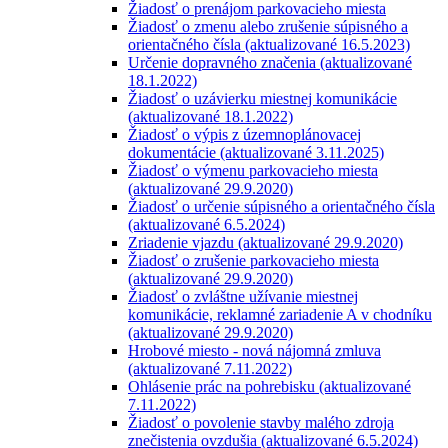
Žiadosť o prenájom parkovacieho miesta
Žiadosť o zmenu alebo zrušenie súpisného a
orientačného čísla (aktualizované 16.5.2023)
Určenie dopravného značenia (aktualizované
18.1.2022)
Žiadosť o uzávierku miestnej komunikácie
(aktualizované 18.1.2022)
Žiadosť o výpis z územnoplánovacej
dokumentácie (aktualizované 3.11.2025)
Žiadosť o výmenu parkovacieho miesta
(aktualizované 29.9.2020)
Žiadosť o určenie súpisného a orientačného čísla
(aktualizované 6.5.2024)
Zriadenie vjazdu (aktualizované 29.9.2020)
Žiadosť o zrušenie parkovacieho miesta
(aktualizované 29.9.2020)
Žiadosť o zvláštne užívanie miestnej
komunikácie, reklamné zariadenie A v chodníku
(aktualizované 29.9.2020)
Hrobové miesto - nová nájomná zmluva
(aktualizované 7.11.2022)
Ohlásenie prác na pohrebisku (aktualizované
7.11.2022)
Žiadosť o povolenie stavby malého zdroja
znečistenia ovzdušia (aktualizované 6.5.2024)