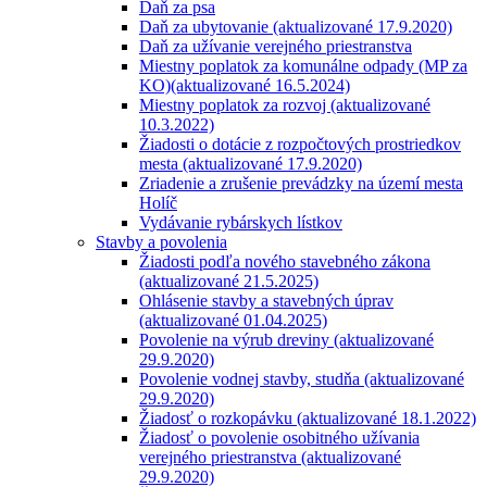
Daň za psa
Daň za ubytovanie (aktualizované 17.9.2020)
Daň za užívanie verejného priestranstva
Miestny poplatok za komunálne odpady (MP za
KO)(aktualizované 16.5.2024)
Miestny poplatok za rozvoj (aktualizované
10.3.2022)
Žiadosti o dotácie z rozpočtových prostriedkov
mesta (aktualizované 17.9.2020)
Zriadenie a zrušenie prevádzky na území mesta
Holíč
Vydávanie rybárskych lístkov
Stavby a povolenia
Žiadosti podľa nového stavebného zákona
(aktualizované 21.5.2025)
Ohlásenie stavby a stavebných úprav
(aktualizované 01.04.2025)
Povolenie na výrub dreviny (aktualizované
29.9.2020)
Povolenie vodnej stavby, studňa (aktualizované
29.9.2020)
Žiadosť o rozkopávku (aktualizované 18.1.2022)
Žiadosť o povolenie osobitného užívania
verejného priestranstva (aktualizované
29.9.2020)