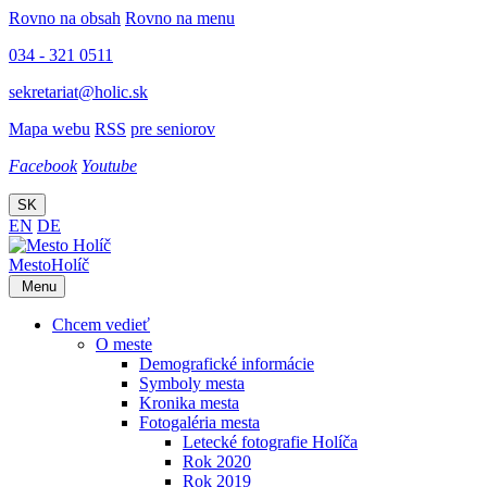
Rovno na obsah
Rovno na menu
034 - 321 0511
sekretariat@holic.sk
Mapa webu
RSS
pre seniorov
Facebook
Youtube
SK
EN
DE
Mesto
Holíč
Menu
Chcem vedieť
O meste
Demografické informácie
Symboly mesta
Kronika mesta
Fotogaléria mesta
Letecké fotografie Holíča
Rok 2020
Rok 2019