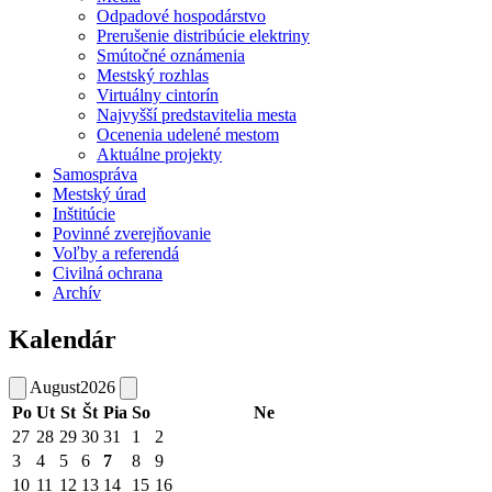
Odpadové hospodárstvo
Prerušenie distribúcie elektriny
Smútočné oznámenia
Mestský rozhlas
Virtuálny cintorín
Najvyšší predstavitelia mesta
Ocenenia udelené mestom
Aktuálne projekty
Samospráva
Mestský úrad
Inštitúcie
Povinné zverejňovanie
Voľby a referendá
Civilná ochrana
Archív
Kalendár
August
2026
Po
Ut
St
Št
Pia
So
Ne
27
28
29
30
31
1
2
3
4
5
6
7
8
9
10
11
12
13
14
15
16