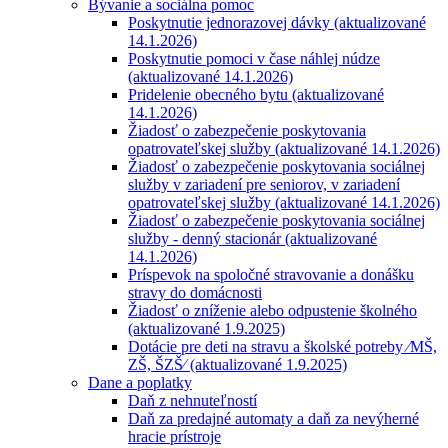
Bývanie a sociálna pomoc
Poskytnutie jednorazovej dávky (aktualizované
14.1.2026)
Poskytnutie pomoci v čase náhlej núdze
(aktualizované 14.1.2026)
Pridelenie obecného bytu (aktualizované
14.1.2026)
Žiadosť o zabezpečenie poskytovania
opatrovateľskej služby (aktualizované 14.1.2026)
Žiadosť o zabezpečenie poskytovania sociálnej
služby v zariadení pre seniorov, v zariadení
opatrovateľskej služby (aktualizované 14.1.2026)
Žiadosť o zabezpečenie poskytovania sociálnej
služby - denný stacionár (aktualizované
14.1.2026)
Príspevok na spoločné stravovanie a donášku
stravy do domácnosti
Žiadosť o zníženie alebo odpustenie školného
(aktualizované 1.9.2025)
Dotácie pre deti na stravu a školské potreby ⁄MŠ,
ZŠ, ŠZŠ⁄ (aktualizované 1.9.2025)
Dane a poplatky
Daň z nehnuteľností
Daň za predajné automaty a daň za nevýherné
hracie prístroje