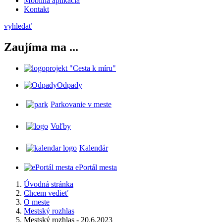
Mobilná aplikácia
Kontakt
vyhledať
Zaujíma ma ...
projekt "Cesta k míru"
Odpady
Parkovanie v meste
Voľby
Kalendár
ePortál mesta
Úvodná stránka
Chcem vedieť
O meste
Mestský rozhlas
Mestský rozhlas - 20.6.2023