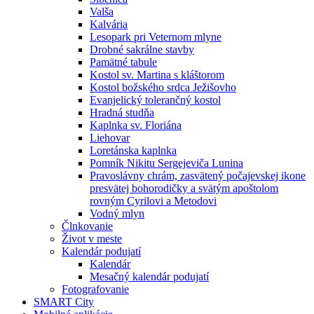
Valša
Kalvária
Lesopark pri Veternom mlyne
Drobné sakrálne stavby
Pamätné tabule
Kostol sv. Martina s kláštorom
Kostol božského srdca Ježišovho
Evanjelický tolerančný kostol
Hradná studňa
Kaplnka sv. Floriána
Liehovar
Loretánska kaplnka
Pomník Nikitu Sergejeviča Lunina
Pravoslávny chrám, zasvätený počajevskej ikone
presvätej bohorodičky a svätým apoštolom
rovným Cyrilovi a Metodovi
Vodný mlyn
Člnkovanie
Život v meste
Kalendár podujatí
Kalendár
Mesačný kalendár podujatí
Fotografovanie
SMART City