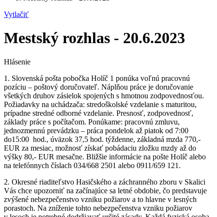
Vytlačiť
Mestský rozhlas - 20.6.2023
Hlásenie
1. Slovenská pošta pobočka Holíč 1 ponúka voľnú pracovnú
pozíciu – poštový doručovateľ. Náplňou práce je doručovanie
všetkých druhov zásielok spojených s hmotnou zodpovednosťou.
Požiadavky na uchádzača: stredoškolské vzdelanie s maturitou,
prípadne stredné odborné vzdelanie. Presnosť, zodpovednosť,
základy práce s počítačom. Ponúkame: pracovnú zmluvu,
jednozmennú prevádzku – práca pondelok až piatok od 7:00
do15:00 hod., úväzok 37,5 hod. týždenne, základná mzda 770,-
EUR za mesiac, možnosť získať pobádaciu zložku mzdy až do
výšky 80,- EUR mesačne. Bližšie informácie na pošte Holíč alebo
na telefónnych číslach 034/668 2501 alebo 0911/659 121.
2. Okresné riaditeľstvo Hasičského a záchranného zboru v Skalici
Vás chce upozorniť na začínajúce sa letné obdobie, čo predstavuje
zvýšené nebezpečenstvo vzniku požiarov a to hlavne v lesných
porastoch. Na zníženie tohto nebezpečenstva vzniku požiarov
v lesoch je potrebné dodržiavať určité zásady. Každá fyzická osoba