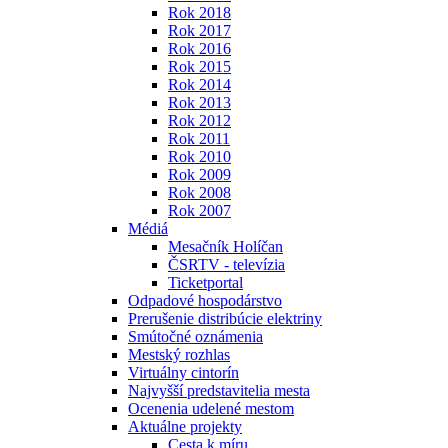
Rok 2018
Rok 2017
Rok 2016
Rok 2015
Rok 2014
Rok 2013
Rok 2012
Rok 2011
Rok 2010
Rok 2009
Rok 2008
Rok 2007
Médiá
Mesačník Holíčan
ČSRTV - televízia
Ticketportal
Odpadové hospodárstvo
Prerušenie distribúcie elektriny
Smútočné oznámenia
Mestský rozhlas
Virtuálny cintorín
Najvyšší predstavitelia mesta
Ocenenia udelené mestom
Aktuálne projekty
Cesta k míru