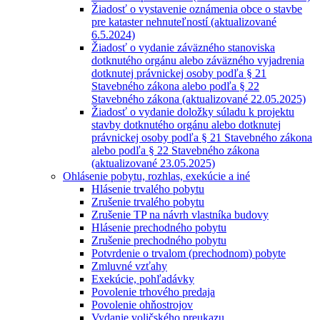
Žiadosť o vystavenie oznámenia obce o stavbe
pre kataster nehnuteľností (aktualizované
6.5.2024)
Žiadosť o vydanie záväzného stanoviska
dotknutého orgánu alebo záväzného vyjadrenia
dotknutej právnickej osoby podľa § 21
Stavebného zákona alebo podľa § 22
Stavebného zákona (aktualizované 22.05.2025)
Žiadosť o vydanie doložky súladu k projektu
stavby dotknutého orgánu alebo dotknutej
právnickej osoby podľa § 21 Stavebného zákona
alebo podľa § 22 Stavebného zákona
(aktualizované 23.05.2025)
Ohlásenie pobytu, rozhlas, exekúcie a iné
Hlásenie trvalého pobytu
Zrušenie trvalého pobytu
Zrušenie TP na návrh vlastníka budovy
Hlásenie prechodného pobytu
Zrušenie prechodného pobytu
Potvrdenie o trvalom (prechodnom) pobyte
Zmluvné vzťahy
Exekúcie, pohľadávky
Povolenie trhového predaja
Povolenie ohňostrojov
Vydanie voličského preukazu