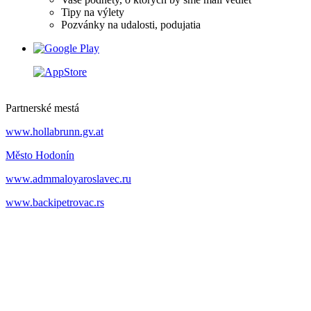
Tipy na výlety
Pozvánky na udalosti, podujatia
Partnerské mestá
www.hollabrunn.gv.at
Město Hodonín
www.admmaloyaroslavec.ru
www.backipetrovac.rs