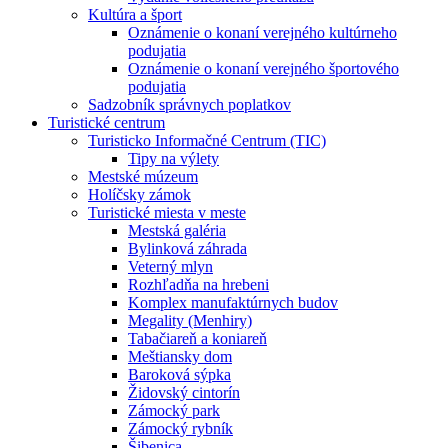
Kultúra a šport
Oznámenie o konaní verejného kultúrneho
podujatia
Oznámenie o konaní verejného športového
podujatia
Sadzobník správnych poplatkov
Turistické centrum
Turisticko Informačné Centrum (TIC)
Tipy na výlety
Mestské múzeum
Holíčsky zámok
Turistické miesta v meste
Mestská galéria
Bylinková záhrada
Veterný mlyn
Rozhľadňa na hrebeni
Komplex manufaktúrnych budov
Megality (Menhiry)
Tabačiareň a koniareň
Meštiansky dom
Baroková sýpka
Židovský cintorín
Zámocký park
Zámocký rybník
Šibenica