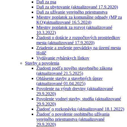
Daň za psa
Daň za ubytovanie (aktualizované 17.9.2020)
Daň za užívanie verejného priestranstva
Miestny poplatok za komunálne odpady (MP za
KO)(aktualizované 16.5.2024)
Miestny poplatok za rozvoj (aktualizované
10.3.2022)
Žiadosti o dotácie z rozpočtových prostriedkov
mesta (aktualizované 17.9.2020)
Zriadenie a zrušenie prevádzky na území mesta
Holíč
Vydávanie rybárskych lístkov
Stavby a povolenia
Žiadosti podľa nového stavebného zákona
(aktualizované 21.5.2025)
Ohlásenie stavby a stavebných úprav
(aktualizované 01.04.2025)
Povolenie na výrub dreviny (aktualizované
29.9.2020)
Povolenie vodnej stavby, studňa (aktualizované
29.9.2020)
Žiadosť o rozkopávku (aktualizované 18.1.2022)
Žiadosť o povolenie osobitného užívania
verejného priestranstva (aktualizované
29.9.2020)