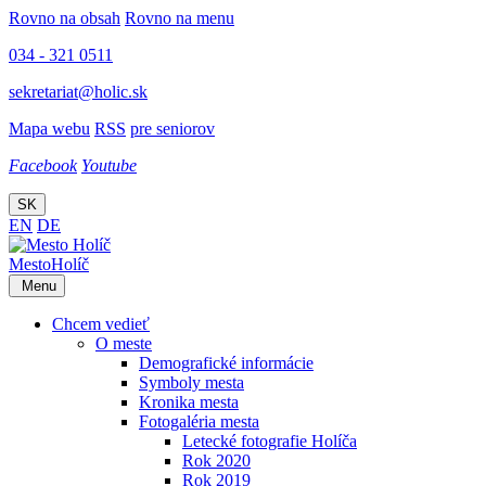
Rovno na obsah
Rovno na menu
034 - 321 0511
sekretariat@holic.sk
Mapa webu
RSS
pre seniorov
Facebook
Youtube
SK
EN
DE
Mesto
Holíč
Menu
Chcem vedieť
O meste
Demografické informácie
Symboly mesta
Kronika mesta
Fotogaléria mesta
Letecké fotografie Holíča
Rok 2020
Rok 2019