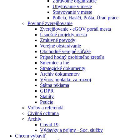
Zdravotné organizácie
Ubytovanie v meste
Stravovanie v meste
Polícia, Hasiči, Pošta, Úrad práce
Povinné zverejňovanie
Zverejňovanie - eGOV portál mesta
Úspešné projekty mesta
Zmluvné prevody
Verejné obstarávanie
Obchodné verejné súťaže
Prípad hodný osobitného zreteľa
Smernice a iné
Strategické dokumenty
Archív dokumentov
Výnos poplatku za rozvoj
Štátna reklama
GDPR
Štatúty
Petície
Voľby a referendá
Civilná ochrana
Archív
Covid 19
Výdavky a príjmy - Soc. služby
Chcem vybaviť