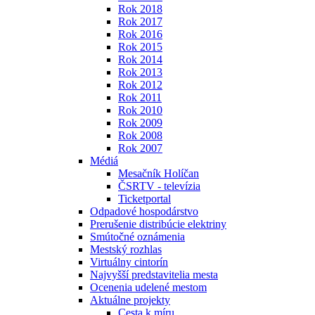
Rok 2018
Rok 2017
Rok 2016
Rok 2015
Rok 2014
Rok 2013
Rok 2012
Rok 2011
Rok 2010
Rok 2009
Rok 2008
Rok 2007
Médiá
Mesačník Holíčan
ČSRTV - televízia
Ticketportal
Odpadové hospodárstvo
Prerušenie distribúcie elektriny
Smútočné oznámenia
Mestský rozhlas
Virtuálny cintorín
Najvyšší predstavitelia mesta
Ocenenia udelené mestom
Aktuálne projekty
Cesta k míru