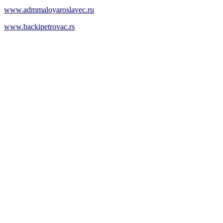
www.admmaloyaroslavec.ru
www.backipetrovac.rs