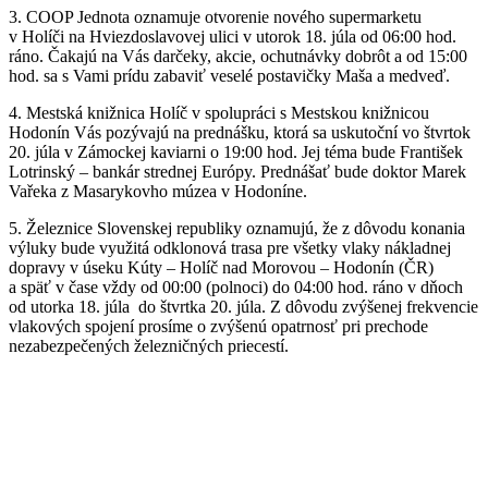
3. COOP Jednota oznamuje otvorenie nového supermarketu
v Holíči na Hviezdoslavovej ulici v utorok 18. júla od 06:00 hod.
ráno. Čakajú na Vás darčeky, akcie, ochutnávky dobrôt a od 15:00
hod. sa s Vami prídu zabaviť veselé postavičky Maša a medveď.
4. Mestská knižnica Holíč v spolupráci s Mestskou knižnicou
Hodonín Vás pozývajú na prednášku, ktorá sa uskutoční vo štvrtok
20. júla v Zámockej kaviarni o 19:00 hod. Jej téma bude František
Lotrinský – bankár strednej Európy. Prednášať bude doktor Marek
Vařeka z Masarykovho múzea v Hodoníne.
5. Železnice Slovenskej republiky oznamujú, že z dôvodu konania
výluky bude využitá odklonová trasa pre všetky vlaky nákladnej
dopravy v úseku Kúty – Holíč nad Morovou – Hodonín (ČR)
a späť v čase vždy od 00:00 (polnoci) do 04:00 hod. ráno v dňoch
od utorka 18. júla do štvrtka 20. júla. Z dôvodu zvýšenej frekvencie
vlakových spojení prosíme o zvýšenú opatrnosť pri prechode
nezabezpečených železničných priecestí.