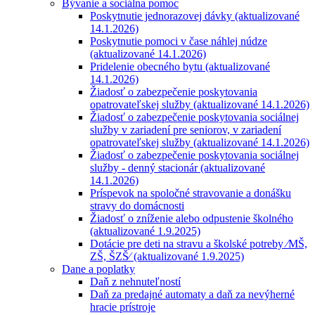
Bývanie a sociálna pomoc
Poskytnutie jednorazovej dávky (aktualizované
14.1.2026)
Poskytnutie pomoci v čase náhlej núdze
(aktualizované 14.1.2026)
Pridelenie obecného bytu (aktualizované
14.1.2026)
Žiadosť o zabezpečenie poskytovania
opatrovateľskej služby (aktualizované 14.1.2026)
Žiadosť o zabezpečenie poskytovania sociálnej
služby v zariadení pre seniorov, v zariadení
opatrovateľskej služby (aktualizované 14.1.2026)
Žiadosť o zabezpečenie poskytovania sociálnej
služby - denný stacionár (aktualizované
14.1.2026)
Príspevok na spoločné stravovanie a donášku
stravy do domácnosti
Žiadosť o zníženie alebo odpustenie školného
(aktualizované 1.9.2025)
Dotácie pre deti na stravu a školské potreby ⁄MŠ,
ZŠ, ŠZŠ⁄ (aktualizované 1.9.2025)
Dane a poplatky
Daň z nehnuteľností
Daň za predajné automaty a daň za nevýherné
hracie prístroje