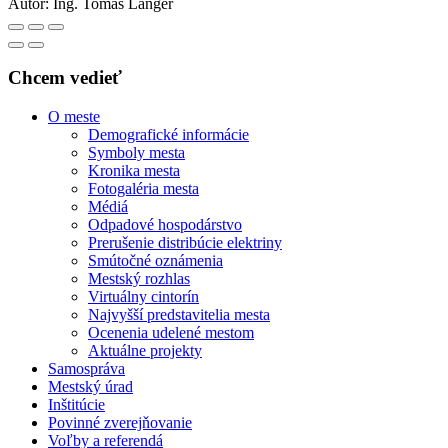
Autor:
Ing. Tomáš Langer
Chcem vedieť
O meste
Demografické informácie
Symboly mesta
Kronika mesta
Fotogaléria mesta
Médiá
Odpadové hospodárstvo
Prerušenie distribúcie elektriny
Smútočné oznámenia
Mestský rozhlas
Virtuálny cintorín
Najvyšší predstavitelia mesta
Ocenenia udelené mestom
Aktuálne projekty
Samospráva
Mestský úrad
Inštitúcie
Povinné zverejňovanie
Voľby a referendá