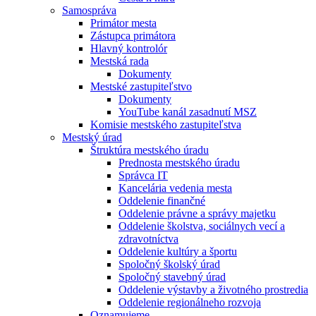
Samospráva
Primátor mesta
Zástupca primátora
Hlavný kontrolór
Mestská rada
Dokumenty
Mestské zastupiteľstvo
Dokumenty
YouTube kanál zasadnutí MSZ
Komisie mestského zastupiteľstva
Mestský úrad
Štruktúra mestského úradu
Prednosta mestského úradu
Správca IT
Kancelária vedenia mesta
Oddelenie finančné
Oddelenie právne a správy majetku
Oddelenie školstva, sociálnych vecí a
zdravotníctva
Oddelenie kultúry a športu
Spoločný školský úrad
Spoločný stavebný úrad
Oddelenie výstavby a životného prostredia
Oddelenie regionálneho rozvoja
Oznamujeme