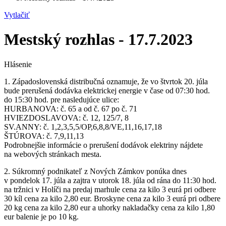
Vytlačiť
Mestský rozhlas - 17.7.2023
Hlásenie
1. Západoslovenská distribučná oznamuje, že vo štvrtok 20. júla
bude prerušená dodávka elektrickej energie v čase od 07:30 hod.
do 15:30 hod. pre nasledujúce ulice:
HURBANOVA: č. 65 a od č. 67 po č. 71
HVIEZDOSLAVOVA: č. 12, 125/7, 8
SV.ANNY: č. 1,2,3,5,5/OP,6,8,8/VE,11,16,17,18
ŠTÚROVA: č. 7,9,11,13
Podrobnejšie informácie o prerušení dodávok elektriny nájdete
na webových stránkach mesta.
2. Súkromný podnikateľ z Nových Zámkov ponúka dnes
v pondelok 17. júla a zajtra v utorok 18. júla od rána do 11:30 hod.
na tržnici v Holíči na predaj marhule cena za kilo 3 eurá pri odbere
30 kíl cena za kilo 2,80 eur. Broskyne cena za kilo 3 eurá pri odbere
20 kg cena za kilo 2,80 eur a uhorky nakladačky cena za kilo 1,80
eur balenie je po 10 kg.