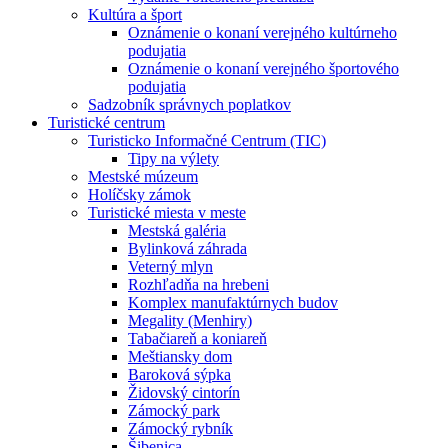
Kultúra a šport
Oznámenie o konaní verejného kultúrneho
podujatia
Oznámenie o konaní verejného športového
podujatia
Sadzobník správnych poplatkov
Turistické centrum
Turisticko Informačné Centrum (TIC)
Tipy na výlety
Mestské múzeum
Holíčsky zámok
Turistické miesta v meste
Mestská galéria
Bylinková záhrada
Veterný mlyn
Rozhľadňa na hrebeni
Komplex manufaktúrnych budov
Megality (Menhiry)
Tabačiareň a koniareň
Meštiansky dom
Baroková sýpka
Židovský cintorín
Zámocký park
Zámocký rybník
Šibenica