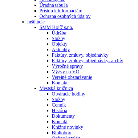
Úradná tabuľa
Prístup k informáciám
Ochrana osobných údajov
Inštitúcie
SMM Holíč s.r.o.
Údržba
Služby
Objekty
Aktuality
Faktúry, zmluvy, objednávky
Faktúry, zmluvy, objednávky- archív
Výročné správy
Výzvy na VO
Verejné obstarávanie
Kontakt
Mestská knižnica
Otváracie hodiny
Služby
Cenník
História
Dokumenty
Kontakt
Knižné novinky
Bibliobox