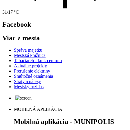
31/17 °C
Facebook
Viac z mesta
Správa majetku
Mestská knižnica
Tabačiareň - kult. centrum
Aktuálne projekty
Prerušenie elektriny
Smútočné oznámenia
Straty a nálezy
Mestský rozhlas
MOBILNÁ APLIKÁCIA
Mobilná aplikácia - MUNIPOLIS