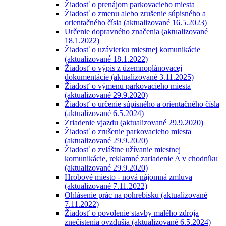
Žiadosť o prenájom parkovacieho miesta
Žiadosť o zmenu alebo zrušenie súpisného a
orientačného čísla (aktualizované 16.5.2023)
Určenie dopravného značenia (aktualizované
18.1.2022)
Žiadosť o uzávierku miestnej komunikácie
(aktualizované 18.1.2022)
Žiadosť o výpis z územnoplánovacej
dokumentácie (aktualizované 3.11.2025)
Žiadosť o výmenu parkovacieho miesta
(aktualizované 29.9.2020)
Žiadosť o určenie súpisného a orientačného čísla
(aktualizované 6.5.2024)
Zriadenie vjazdu (aktualizované 29.9.2020)
Žiadosť o zrušenie parkovacieho miesta
(aktualizované 29.9.2020)
Žiadosť o zvláštne užívanie miestnej
komunikácie, reklamné zariadenie A v chodníku
(aktualizované 29.9.2020)
Hrobové miesto - nová nájomná zmluva
(aktualizované 7.11.2022)
Ohlásenie prác na pohrebisku (aktualizované
7.11.2022)
Žiadosť o povolenie stavby malého zdroja
znečistenia ovzdušia (aktualizované 6.5.2024)