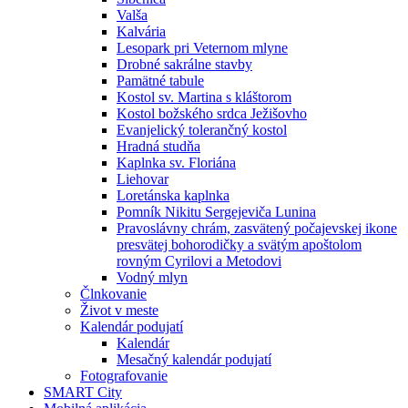
Valša
Kalvária
Lesopark pri Veternom mlyne
Drobné sakrálne stavby
Pamätné tabule
Kostol sv. Martina s kláštorom
Kostol božského srdca Ježišovho
Evanjelický tolerančný kostol
Hradná studňa
Kaplnka sv. Floriána
Liehovar
Loretánska kaplnka
Pomník Nikitu Sergejeviča Lunina
Pravoslávny chrám, zasvätený počajevskej ikone
presvätej bohorodičky a svätým apoštolom
rovným Cyrilovi a Metodovi
Vodný mlyn
Člnkovanie
Život v meste
Kalendár podujatí
Kalendár
Mesačný kalendár podujatí
Fotografovanie
SMART City