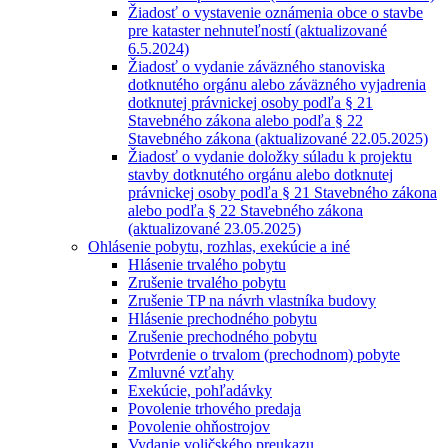
Žiadosť o vystavenie oznámenia obce o stavbe
pre kataster nehnuteľností (aktualizované
6.5.2024)
Žiadosť o vydanie záväzného stanoviska
dotknutého orgánu alebo záväzného vyjadrenia
dotknutej právnickej osoby podľa § 21
Stavebného zákona alebo podľa § 22
Stavebného zákona (aktualizované 22.05.2025)
Žiadosť o vydanie doložky súladu k projektu
stavby dotknutého orgánu alebo dotknutej
právnickej osoby podľa § 21 Stavebného zákona
alebo podľa § 22 Stavebného zákona
(aktualizované 23.05.2025)
Ohlásenie pobytu, rozhlas, exekúcie a iné
Hlásenie trvalého pobytu
Zrušenie trvalého pobytu
Zrušenie TP na návrh vlastníka budovy
Hlásenie prechodného pobytu
Zrušenie prechodného pobytu
Potvrdenie o trvalom (prechodnom) pobyte
Zmluvné vzťahy
Exekúcie, pohľadávky
Povolenie trhového predaja
Povolenie ohňostrojov
Vydanie voličského preukazu