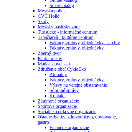
Online katalóg
Smartkatalóg
Mestská polícia
CVČ Holíč
Školy
Mestský hasičský zbor
Turisticko - informačné centrum
Tabačiareň - kultúrne centrum
Faktúry, zmluvy, objednávky – archiv
Faktúry, zmluvy, objednávky
Zberný dvor
Klub turistov
Matica slovenská
Združenie obcí CykloEko
Aktuality
Faktúry, zmluvy, objednávky
Výzvy na verejné obstarávanie
Súhrnné správy
Kontakt
Záujmové organizácie
Športové organizácie
Sociálne a cirkevné organizácie
Ostatné ⁄banky, zdravotníctvo, ubytovanie,
gastro⁄
Finančné organizácie