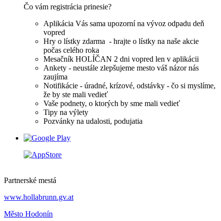
Čo vám registrácia prinesie?
Aplikácia Vás sama upozorní na vývoz odpadu deň
vopred
Hry o lístky zdarma - hrajte o lístky na naše akcie
počas celého roka
Mesačník HOLÍČAN 2 dni vopred len v aplikácii
Ankety - neustále zlepšujeme mesto váš názor nás
zaujíma
Notifikácie - úradné, krízové, odstávky - čo si myslíme,
že by ste mali vedieť
Vaše podnety, o ktorých by sme mali vedieť
Tipy na výlety
Pozvánky na udalosti, podujatia
Partnerské mestá
www.hollabrunn.gv.at
Město Hodonín