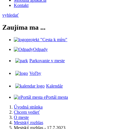
Mobilná aplikácia
Kontakt
vyhledať
Zaujíma ma ...
projekt "Cesta k míru"
Odpady
Parkovanie v meste
Voľby
Kalendár
ePortál mesta
Úvodná stránka
Chcem vedieť
O meste
Mestský rozhlas
Mestský rozhlas - 17.7.2023