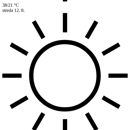
38/21 °C
streda
12. 8.