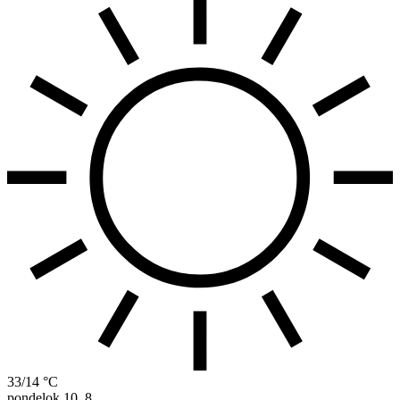
33/14 °C
pondelok
10. 8.