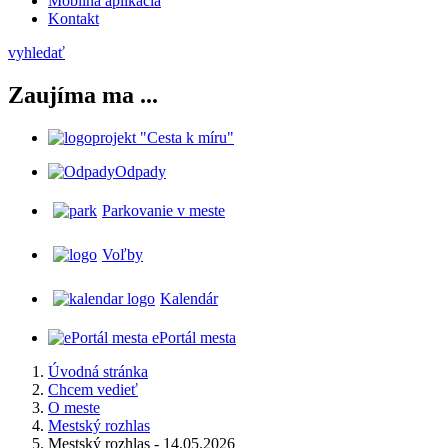
Mobilná aplikácia
Kontakt
vyhledať
Zaujíma ma ...
projekt "Cesta k míru"
Odpady
Parkovanie v meste
Voľby
Kalendár
ePortál mesta
Úvodná stránka
Chcem vedieť
O meste
Mestský rozhlas
Mestský rozhlas - 14.05.2026