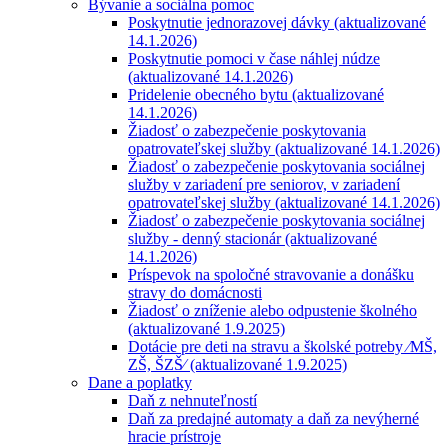
Bývanie a sociálna pomoc
Poskytnutie jednorazovej dávky (aktualizované
14.1.2026)
Poskytnutie pomoci v čase náhlej núdze
(aktualizované 14.1.2026)
Pridelenie obecného bytu (aktualizované
14.1.2026)
Žiadosť o zabezpečenie poskytovania
opatrovateľskej služby (aktualizované 14.1.2026)
Žiadosť o zabezpečenie poskytovania sociálnej
služby v zariadení pre seniorov, v zariadení
opatrovateľskej služby (aktualizované 14.1.2026)
Žiadosť o zabezpečenie poskytovania sociálnej
služby - denný stacionár (aktualizované
14.1.2026)
Príspevok na spoločné stravovanie a donášku
stravy do domácnosti
Žiadosť o zníženie alebo odpustenie školného
(aktualizované 1.9.2025)
Dotácie pre deti na stravu a školské potreby ⁄MŠ,
ZŠ, ŠZŠ⁄ (aktualizované 1.9.2025)
Dane a poplatky
Daň z nehnuteľností
Daň za predajné automaty a daň za nevýherné
hracie prístroje