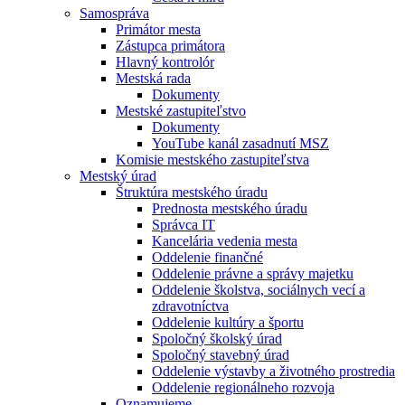
Samospráva
Primátor mesta
Zástupca primátora
Hlavný kontrolór
Mestská rada
Dokumenty
Mestské zastupiteľstvo
Dokumenty
YouTube kanál zasadnutí MSZ
Komisie mestského zastupiteľstva
Mestský úrad
Štruktúra mestského úradu
Prednosta mestského úradu
Správca IT
Kancelária vedenia mesta
Oddelenie finančné
Oddelenie právne a správy majetku
Oddelenie školstva, sociálnych vecí a
zdravotníctva
Oddelenie kultúry a športu
Spoločný školský úrad
Spoločný stavebný úrad
Oddelenie výstavby a životného prostredia
Oddelenie regionálneho rozvoja
Oznamujeme