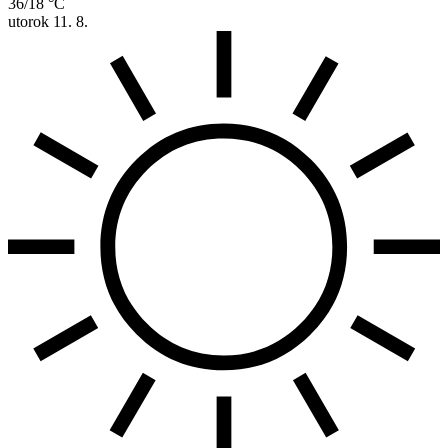
36/18 °C
utorok
11. 8.