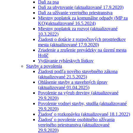
Daň za psa
Daň za ubytovanie (aktualizované 17.9.2020)
Daň za užívanie verejného priestranstva
Miestny poplatok za komunálne odpady (MP za
KO)(aktualizované 16.5.2024)
Miestny poplatok za rozvoj (aktualizované
10.3.2022)
Žiadosti o dotácie z rozpočtových prostriedkov
mesta (aktualizované 17.9.2020)
Zriadenie a zrušenie prevádzky na území mesta
Holíč
Vydávanie rybárskych lístkov
Stavby a povolenia
Žiadosti podľa nového stavebného zákona
(aktualizované 21.5.2025)
Ohlásenie stavby a stavebných úprav
(aktualizované 01.04.2025)
Povolenie na výrub dreviny (aktualizované
29.9.2020)
Povolenie vodnej stavby, studňa (aktualizované
29.9.2020)
Žiadosť o rozkopávku (aktualizované 18.1.2022)
Žiadosť o povolenie osobitného užívania
verejného priestranstva (aktualizované
29.9.2020)