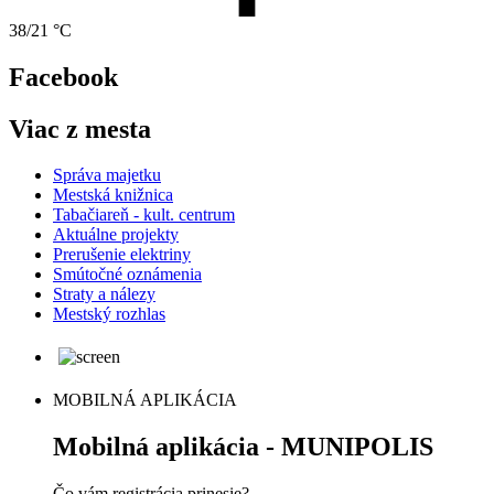
38/21 °C
Facebook
Viac z mesta
Správa majetku
Mestská knižnica
Tabačiareň - kult. centrum
Aktuálne projekty
Prerušenie elektriny
Smútočné oznámenia
Straty a nálezy
Mestský rozhlas
MOBILNÁ APLIKÁCIA
Mobilná aplikácia - MUNIPOLIS
Čo vám registrácia prinesie?