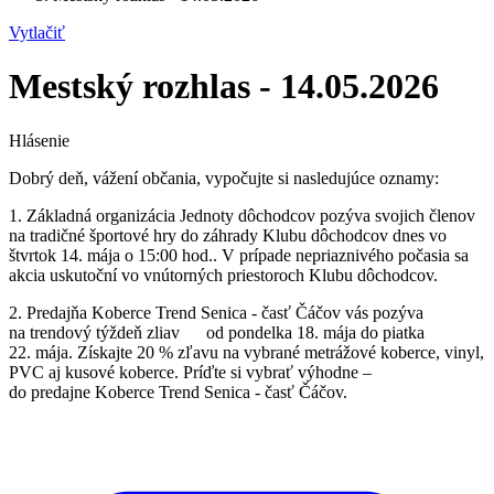
Vytlačiť
Mestský rozhlas - 14.05.2026
Hlásenie
Dobrý deň, vážení občania, vypočujte si nasledujúce oznamy:
1. Základná organizácia Jednoty dôchodcov pozýva svojich členov
na tradičné športové hry do záhrady Klubu dôchodcov dnes vo
štvrtok 14. mája o 15:00 hod.. V prípade nepriaznivého počasia sa
akcia uskutoční vo vnútorných priestoroch Klubu dôchodcov.
2. Predajňa Koberce Trend Senica - časť Čáčov vás pozýva
na trendový týždeň zliav od pondelka 18. mája do piatka
22. mája. Získajte 20 % zľavu na vybrané metrážové koberce, vinyl,
PVC aj kusové koberce. Príďte si vybrať výhodne –
do predajne Koberce Trend Senica - časť Čáčov.