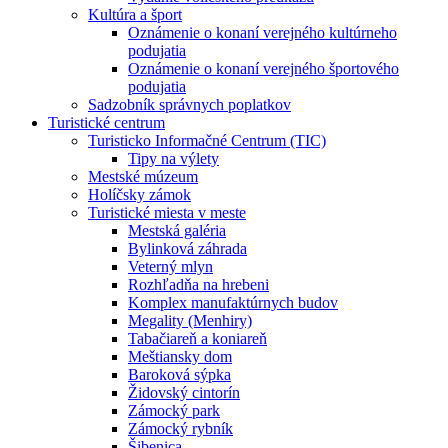
Kultúra a šport
Oznámenie o konaní verejného kultúrneho
podujatia
Oznámenie o konaní verejného športového
podujatia
Sadzobník správnych poplatkov
Turistické centrum
Turisticko Informačné Centrum (TIC)
Tipy na výlety
Mestské múzeum
Holíčsky zámok
Turistické miesta v meste
Mestská galéria
Bylinková záhrada
Veterný mlyn
Rozhľadňa na hrebeni
Komplex manufaktúrnych budov
Megality (Menhiry)
Tabačiareň a koniareň
Meštiansky dom
Baroková sýpka
Židovský cintorín
Zámocký park
Zámocký rybník
Šibenica