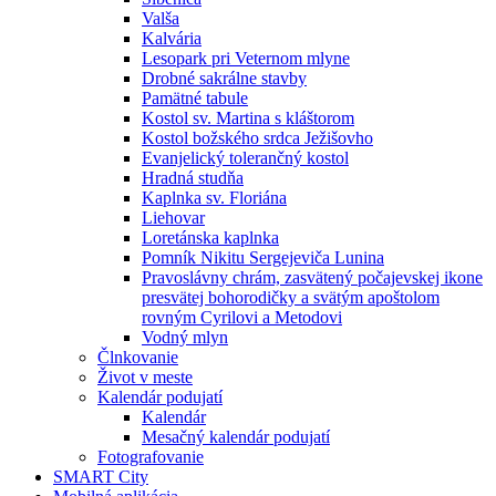
Valša
Kalvária
Lesopark pri Veternom mlyne
Drobné sakrálne stavby
Pamätné tabule
Kostol sv. Martina s kláštorom
Kostol božského srdca Ježišovho
Evanjelický tolerančný kostol
Hradná studňa
Kaplnka sv. Floriána
Liehovar
Loretánska kaplnka
Pomník Nikitu Sergejeviča Lunina
Pravoslávny chrám, zasvätený počajevskej ikone
presvätej bohorodičky a svätým apoštolom
rovným Cyrilovi a Metodovi
Vodný mlyn
Člnkovanie
Život v meste
Kalendár podujatí
Kalendár
Mesačný kalendár podujatí
Fotografovanie
SMART City