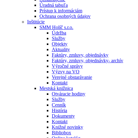
Úradná tabuľa
Prístup k informáciám
Ochrana osobných údajov
Inštitúcie
SMM Holíč s.r.o.
Údržba
Služby
Objekty
Aktuality
Faktúry, zmluvy, objednávky
Faktúry, zmluvy, objednávky- archív
Výročné správy
Výzvy na VO
Verejné obstarávanie
Kontakt
Mestská knižnica
Otváracie hodiny
Služby
Cenník
História
Dokumenty
Kontakt
Knižné novinky
Bibliobox