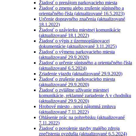
Žiadosť o prenájom parkovacieho miesta
Žiadosť o zmenu alebo zrušenie súpisného a
orientačného čísla (aktualizované 16.5.2023)
Určenie dopravného značenia (aktualizované
18.1.2022)
Žiadosť o uzávierku miestnej komunikácie
(aktualizované 18.1.2022)
Žiadosť o výpis z územnoplánovacej
dokumentácie (aktualizované 3.11.2025)
Žiadosť o výmenu parkovacieho miesta
(aktualizované 29.9.2020)
Žiadosť o určenie súpisného a orientačného čísla
(aktualizované 6.5.2024)
Zriadenie vjazdu (aktualizované 29.9.2020)
Žiadosť o zrušenie parkovacieho miesta
(aktualizované 29.9.2020)
Žiadosť o zvláštne užívanie miestnej
komunikácie, reklamné zariadenie A v chodníku
(aktualizované 29.9.2020)
Hrobové miesto - nová nájomná zmluva
(aktualizované 7.11.2022)
Ohlásenie prác na pohrebisku (aktualizované
7.11.2022)
Žiadosť o povolenie stavby malého zdroja
znečistenia ovzdušia (aktualizované 6.5.2024)