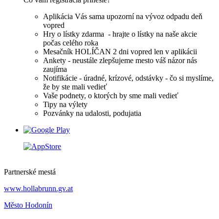
Aplikácia Vás sama upozorní na vývoz odpadu deň
vopred
Hry o lístky zdarma - hrajte o lístky na naše akcie
počas celého roka
Mesačník HOLÍČAN 2 dni vopred len v aplikácii
Ankety - neustále zlepšujeme mesto váš názor nás
zaujíma
Notifikácie - úradné, krízové, odstávky - čo si myslíme,
že by ste mali vedieť
Vaše podnety, o ktorých by sme mali vedieť
Tipy na výlety
Pozvánky na udalosti, podujatia
Partnerské mestá
www.hollabrunn.gv.at
Město Hodonín