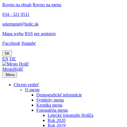
Rovno na obsah
Rovno na menu
034 - 321 0511
sekretariat@holic.sk
Mapa webu
RSS
pre seniorov
Facebook
Youtube
SK
EN
DE
Mesto
Holíč
Menu
Chcem vedieť
O meste
Demografické informácie
Symboly mesta
Kronika mesta
Fotogaléria mesta
Letecké fotografie Holíča
Rok 2020
Rok 2019