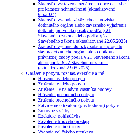
Žiadosť o vystavenie oznámenia obce o stavbe
pre kataster nehnuteľností (aktualizované
6.5.2024)
Žiadosť o vydanie záväzného stanoviska
dotknutého orgánu alebo záväzného vyjadrenia
dotknutej právnickej osoby podľa § 21
Stavebného zákona alebo podľa § 22
Stavebného zákona (aktualizované 22.05.2025)
Žiadosť o vydanie doložky súladu k projektu
stavby dotknutého orgánu alebo dotknutej
právnickej osoby podľa § 21 Stavebného zákona
alebo podľa § 22 Stavebného zákona
(aktualizované 23.05.2025)
Ohlásenie pobytu, rozhlas, exekúcie a iné
Hlásenie trvalého pobytu
Zrušenie trvalého pobytu
Zrušenie TP na návrh vlastníka budovy
Hlásenie prechodného pobytu
Zrušenie prechodného pobytu
Potvrdenie o trvalom (prechodnom) pobyte
Zmluvné vzťahy
Exekúcie, pohľadávky
Povolenie trhového predaja
Povolenie ohňostrojov
Vydanie voličského preukazu