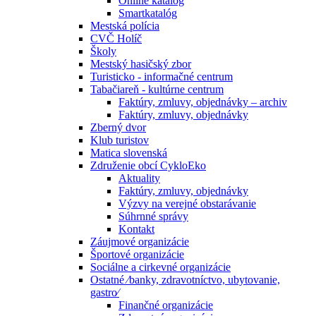
Online katalóg
Smartkatalóg
Mestská polícia
CVČ Holíč
Školy
Mestský hasičský zbor
Turisticko - informačné centrum
Tabačiareň - kultúrne centrum
Faktúry, zmluvy, objednávky – archiv
Faktúry, zmluvy, objednávky
Zberný dvor
Klub turistov
Matica slovenská
Združenie obcí CykloEko
Aktuality
Faktúry, zmluvy, objednávky
Výzvy na verejné obstarávanie
Súhrnné správy
Kontakt
Záujmové organizácie
Športové organizácie
Sociálne a cirkevné organizácie
Ostatné ⁄banky, zdravotníctvo, ubytovanie,
gastro⁄
Finančné organizácie