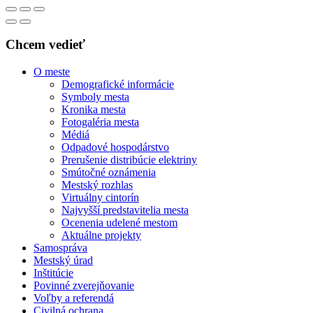
Chcem vedieť
O meste
Demografické informácie
Symboly mesta
Kronika mesta
Fotogaléria mesta
Médiá
Odpadové hospodárstvo
Prerušenie distribúcie elektriny
Smútočné oznámenia
Mestský rozhlas
Virtuálny cintorín
Najvyšší predstavitelia mesta
Ocenenia udelené mestom
Aktuálne projekty
Samospráva
Mestský úrad
Inštitúcie
Povinné zverejňovanie
Voľby a referendá
Civilná ochrana