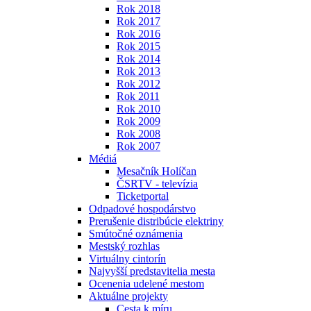
Rok 2018
Rok 2017
Rok 2016
Rok 2015
Rok 2014
Rok 2013
Rok 2012
Rok 2011
Rok 2010
Rok 2009
Rok 2008
Rok 2007
Médiá
Mesačník Holíčan
ČSRTV - televízia
Ticketportal
Odpadové hospodárstvo
Prerušenie distribúcie elektriny
Smútočné oznámenia
Mestský rozhlas
Virtuálny cintorín
Najvyšší predstavitelia mesta
Ocenenia udelené mestom
Aktuálne projekty
Cesta k míru