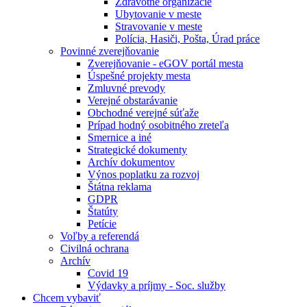
Zdravotné organizácie
Ubytovanie v meste
Stravovanie v meste
Polícia, Hasiči, Pošta, Úrad práce
Povinné zverejňovanie
Zverejňovanie - eGOV portál mesta
Úspešné projekty mesta
Zmluvné prevody
Verejné obstarávanie
Obchodné verejné súťaže
Prípad hodný osobitného zreteľa
Smernice a iné
Strategické dokumenty
Archív dokumentov
Výnos poplatku za rozvoj
Štátna reklama
GDPR
Štatúty
Petície
Voľby a referendá
Civilná ochrana
Archív
Covid 19
Výdavky a príjmy - Soc. služby
Chcem vybaviť