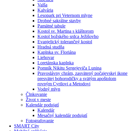
Valša
Kalvária
Lesopark pri Veternom mlyne
Drobné sakrálne stavby
Pamätné tabule
Kostol sv. Martina s kláštorom
Kostol božského srdca Ježišovho
Evanjelický tolerančný kostol
Hradná studňa
Kaplnka sv. Floriána
Liehovar
Loretánska kaplnka
Pomník Nikitu Sergejeviča Lunina
Pravoslávny chrám, zasvätený počajevskej ikone
presvätej bohorodičky a svätým apoštolom
rovným Cyrilovi a Metodovi
Vodný mlyn
Člnkovanie
Život v meste
Kalendár podujatí
Kalendár
Mesačný kalendár podujatí
Fotografovanie
SMART City