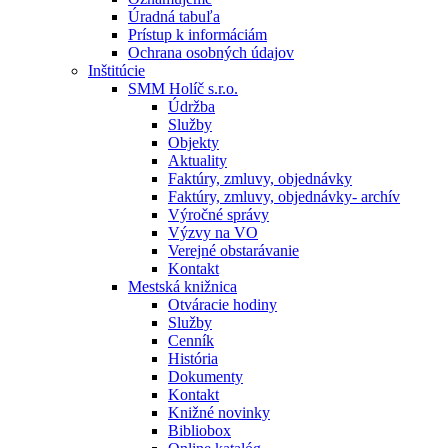
Úradná tabuľa
Prístup k informáciám
Ochrana osobných údajov
Inštitúcie
SMM Holíč s.r.o.
Údržba
Služby
Objekty
Aktuality
Faktúry, zmluvy, objednávky
Faktúry, zmluvy, objednávky- archív
Výročné správy
Výzvy na VO
Verejné obstarávanie
Kontakt
Mestská knižnica
Otváracie hodiny
Služby
Cenník
História
Dokumenty
Kontakt
Knižné novinky
Bibliobox