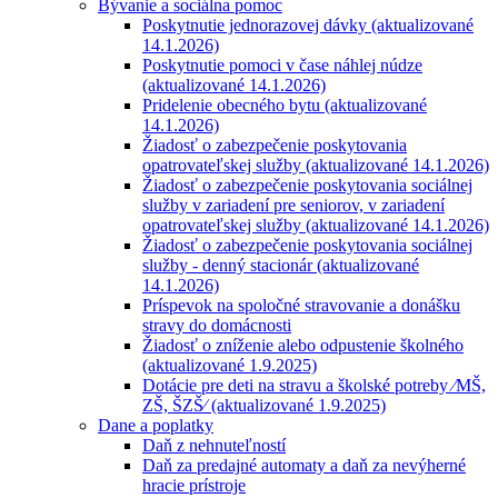
Bývanie a sociálna pomoc
Poskytnutie jednorazovej dávky (aktualizované
14.1.2026)
Poskytnutie pomoci v čase náhlej núdze
(aktualizované 14.1.2026)
Pridelenie obecného bytu (aktualizované
14.1.2026)
Žiadosť o zabezpečenie poskytovania
opatrovateľskej služby (aktualizované 14.1.2026)
Žiadosť o zabezpečenie poskytovania sociálnej
služby v zariadení pre seniorov, v zariadení
opatrovateľskej služby (aktualizované 14.1.2026)
Žiadosť o zabezpečenie poskytovania sociálnej
služby - denný stacionár (aktualizované
14.1.2026)
Príspevok na spoločné stravovanie a donášku
stravy do domácnosti
Žiadosť o zníženie alebo odpustenie školného
(aktualizované 1.9.2025)
Dotácie pre deti na stravu a školské potreby ⁄MŠ,
ZŠ, ŠZŠ⁄ (aktualizované 1.9.2025)
Dane a poplatky
Daň z nehnuteľností
Daň za predajné automaty a daň za nevýherné
hracie prístroje