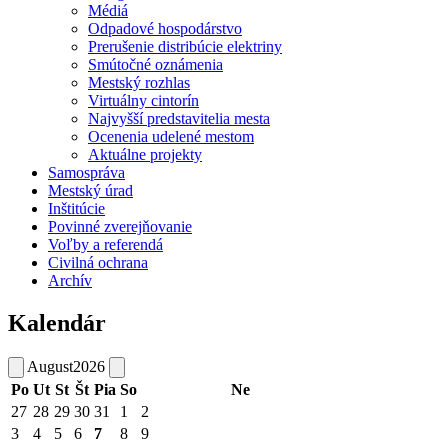
Médiá
Odpadové hospodárstvo
Prerušenie distribúcie elektriny
Smútočné oznámenia
Mestský rozhlas
Virtuálny cintorín
Najvyšší predstavitelia mesta
Ocenenia udelené mestom
Aktuálne projekty
Samospráva
Mestský úrad
Inštitúcie
Povinné zverejňovanie
Voľby a referendá
Civilná ochrana
Archív
Kalendár
August
2026
Po
Ut
St
Št
Pia
So
Ne
27
28
29
30
31
1
2
3
4
5
6
7
8
9