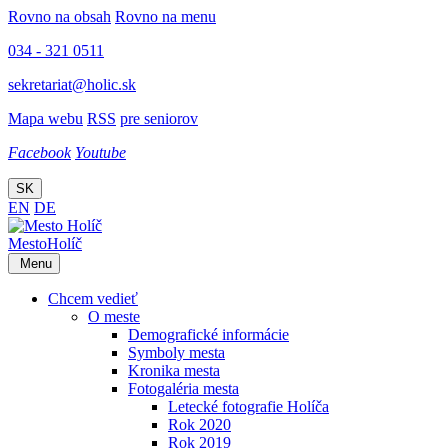
Rovno na obsah
Rovno na menu
034 - 321 0511
sekretariat@holic.sk
Mapa webu
RSS
pre seniorov
Facebook
Youtube
SK
EN
DE
Mesto
Holíč
Menu
Chcem vedieť
O meste
Demografické informácie
Symboly mesta
Kronika mesta
Fotogaléria mesta
Letecké fotografie Holíča
Rok 2020
Rok 2019