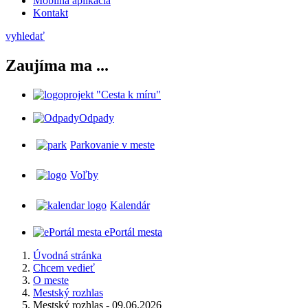
Mobilná aplikácia
Kontakt
vyhledať
Zaujíma ma ...
projekt "Cesta k míru"
Odpady
Parkovanie v meste
Voľby
Kalendár
ePortál mesta
Úvodná stránka
Chcem vedieť
O meste
Mestský rozhlas
Mestský rozhlas - 09.06.2026