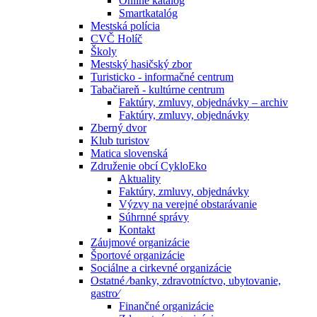
Online katalóg
Smartkatalóg
Mestská polícia
CVČ Holíč
Školy
Mestský hasičský zbor
Turisticko - informačné centrum
Tabačiareň - kultúrne centrum
Faktúry, zmluvy, objednávky – archiv
Faktúry, zmluvy, objednávky
Zberný dvor
Klub turistov
Matica slovenská
Združenie obcí CykloEko
Aktuality
Faktúry, zmluvy, objednávky
Výzvy na verejné obstarávanie
Súhrnné správy
Kontakt
Záujmové organizácie
Športové organizácie
Sociálne a cirkevné organizácie
Ostatné ⁄banky, zdravotníctvo, ubytovanie,
gastro⁄
Finančné organizácie