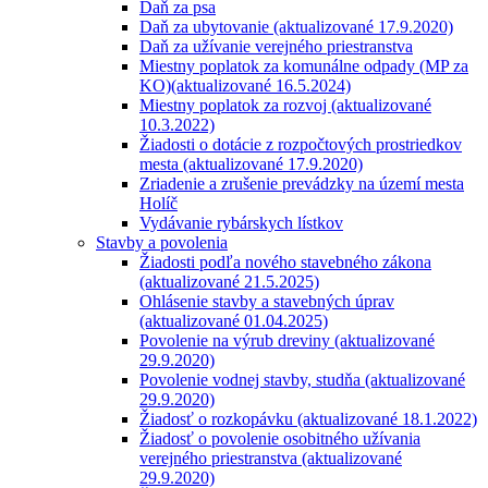
Daň za psa
Daň za ubytovanie (aktualizované 17.9.2020)
Daň za užívanie verejného priestranstva
Miestny poplatok za komunálne odpady (MP za
KO)(aktualizované 16.5.2024)
Miestny poplatok za rozvoj (aktualizované
10.3.2022)
Žiadosti o dotácie z rozpočtových prostriedkov
mesta (aktualizované 17.9.2020)
Zriadenie a zrušenie prevádzky na území mesta
Holíč
Vydávanie rybárskych lístkov
Stavby a povolenia
Žiadosti podľa nového stavebného zákona
(aktualizované 21.5.2025)
Ohlásenie stavby a stavebných úprav
(aktualizované 01.04.2025)
Povolenie na výrub dreviny (aktualizované
29.9.2020)
Povolenie vodnej stavby, studňa (aktualizované
29.9.2020)
Žiadosť o rozkopávku (aktualizované 18.1.2022)
Žiadosť o povolenie osobitného užívania
verejného priestranstva (aktualizované
29.9.2020)