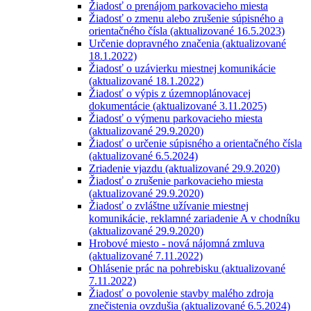
Žiadosť o prenájom parkovacieho miesta
Žiadosť o zmenu alebo zrušenie súpisného a
orientačného čísla (aktualizované 16.5.2023)
Určenie dopravného značenia (aktualizované
18.1.2022)
Žiadosť o uzávierku miestnej komunikácie
(aktualizované 18.1.2022)
Žiadosť o výpis z územnoplánovacej
dokumentácie (aktualizované 3.11.2025)
Žiadosť o výmenu parkovacieho miesta
(aktualizované 29.9.2020)
Žiadosť o určenie súpisného a orientačného čísla
(aktualizované 6.5.2024)
Zriadenie vjazdu (aktualizované 29.9.2020)
Žiadosť o zrušenie parkovacieho miesta
(aktualizované 29.9.2020)
Žiadosť o zvláštne užívanie miestnej
komunikácie, reklamné zariadenie A v chodníku
(aktualizované 29.9.2020)
Hrobové miesto - nová nájomná zmluva
(aktualizované 7.11.2022)
Ohlásenie prác na pohrebisku (aktualizované
7.11.2022)
Žiadosť o povolenie stavby malého zdroja
znečistenia ovzdušia (aktualizované 6.5.2024)