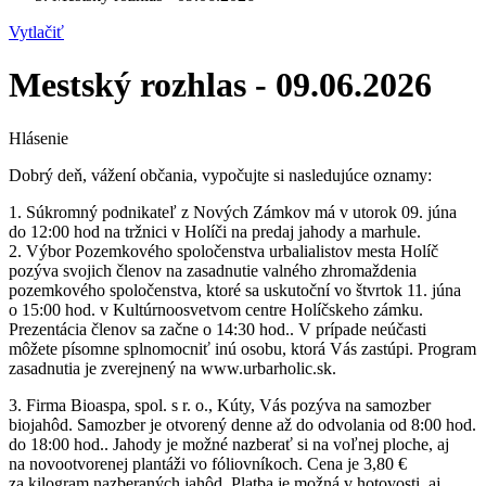
Vytlačiť
Mestský rozhlas - 09.06.2026
Hlásenie
Dobrý deň, vážení občania, vypočujte si nasledujúce oznamy:
1. Súkromný podnikateľ z Nových Zámkov má v utorok 09. júna
do 12:00 hod na tržnici v Holíči na predaj jahody a marhule.
2. Výbor Pozemkového spoločenstva urbalialistov mesta Holíč
pozýva svojich členov na zasadnutie valného zhromaždenia
pozemkového spoločenstva, ktoré sa uskutoční vo štvrtok 11. júna
o 15:00 hod. v Kultúrnoosvetvom centre Holíčskeho zámku.
Prezentácia členov sa začne o 14:30 hod.. V prípade neúčasti
môžete písomne splnomocniť inú osobu, ktorá Vás zastúpi. Program
zasadnutia je zverejnený na www.urbarholic.sk.
3. Firma Bioaspa, spol. s r. o., Kúty, Vás pozýva na samozber
biojahôd. Samozber je otvorený denne až do odvolania od 8:00 hod.
do 18:00 hod.. Jahody je možné nazberať si na voľnej ploche, aj
na novootvorenej plantáži vo fóliovníkoch. Cena je 3,80 €
za kilogram nazberaných jahôd. Platba je možná v hotovosti, aj