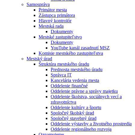
Samospráva
Primátor mesta
Zástupca primátora
Hlavný kontrolór
Mestská rada
Dokumenty
Mestské zastupiteľstvo
Dokumenty
YouTube kanál zasadnutí MSZ
Komisie mestského zastupiteľstva
Mestský úrad
Štruktúra mestského úradu
Prednosta mestského úradu
Správca IT
Kancelária vedenia mesta
Oddelenie finančné
Oddelenie právne a správy majetku
Oddelenie školstva, sociálnych vecí a
zdravotníctva
Oddelenie kultúry a športu
Spoločný školský úrad
Spoločný stavebný úrad
Oddelenie výstavby a životného prostredia
Oddelenie regionálneho rozvoja
Oznamujeme