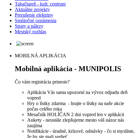
Tabačiareň - kult. centrum
Aktuálne projekty
Prerušenie elektriny
Smútočné oznámenia
Straty a nálezy
Mestský rozhlas
MOBILNÁ APLIKÁCIA
Mobilná aplikácia - MUNIPOLIS
Čo vám registrácia prinesie?
Aplikácia Vás sama upozorní na vývoz odpadu deň
vopred
Hry o lístky zdarma - hrajte o lístky na naše akcie
počas celého roka
Mesačník HOLÍČAN 2 dni vopred len v aplikácii
Ankety - neustále zlepšujeme mesto váš názor nás
zaujíma
Notifikácie - úradné, krízové, odstávky - čo si myslíme,
že by ste mali vedieť