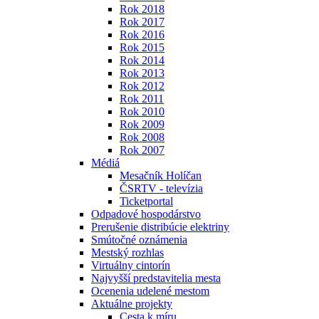
Rok 2018
Rok 2017
Rok 2016
Rok 2015
Rok 2014
Rok 2013
Rok 2012
Rok 2011
Rok 2010
Rok 2009
Rok 2008
Rok 2007
Médiá
Mesačník Holíčan
ČSRTV - televízia
Ticketportal
Odpadové hospodárstvo
Prerušenie distribúcie elektriny
Smútočné oznámenia
Mestský rozhlas
Virtuálny cintorín
Najvyšší predstavitelia mesta
Ocenenia udelené mestom
Aktuálne projekty
Cesta k míru