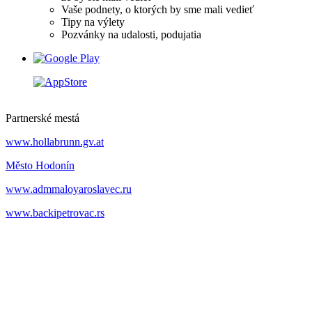
Vaše podnety, o ktorých by sme mali vedieť
Tipy na výlety
Pozvánky na udalosti, podujatia
Partnerské mestá
www.hollabrunn.gv.at
Město Hodonín
www.admmaloyaroslavec.ru
www.backipetrovac.rs