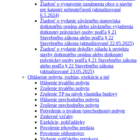
Žiadosť o vystavenie oznámenia obce o stavbe
pre kataster nehnuteľností (aktualizované
6.5.2024)
Žiadosť o vydanie záväzného stanoviska
dotknutého orgánu alebo záväzného vyjadrenia
dotknutej právnickej osoby podľa § 21
Stavebného zákona alebo podľa § 22
Stavebného zákona (aktualizované 22.05.2025)
Žiadosť o vydanie doložky súladu k projektu
stavby dotknutého orgánu alebo dotknutej
právnickej osoby podľa § 21 Stavebného zákona
alebo podľa § 22 Stavebného zákona
(aktualizované 23.05.2025)
Ohlásenie pobytu, rozhlas, exekúcie a iné
Hlásenie trvalého pobytu
Zrušenie trvalého pobytu
Zrušenie TP na návrh vlastníka budovy
Hlásenie prechodného pobytu
Zrušenie prechodného pobytu
Potvrdenie o trvalom (prechodnom) pobyte
Zmluvné vzťahy
Exekúcie, pohľadávky
Povolenie trhového predaja
Povolenie ohňostrojov
Vydanie voličského preukazu