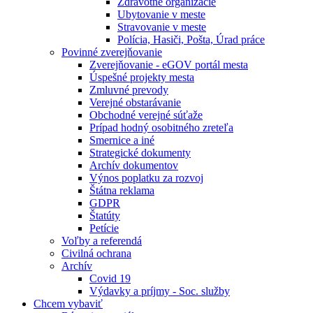
Zdravotné organizácie
Ubytovanie v meste
Stravovanie v meste
Polícia, Hasiči, Pošta, Úrad práce
Povinné zverejňovanie
Zverejňovanie - eGOV portál mesta
Úspešné projekty mesta
Zmluvné prevody
Verejné obstarávanie
Obchodné verejné súťaže
Prípad hodný osobitného zreteľa
Smernice a iné
Strategické dokumenty
Archív dokumentov
Výnos poplatku za rozvoj
Štátna reklama
GDPR
Štatúty
Petície
Voľby a referendá
Civilná ochrana
Archív
Covid 19
Výdavky a príjmy - Soc. služby
Chcem vybaviť