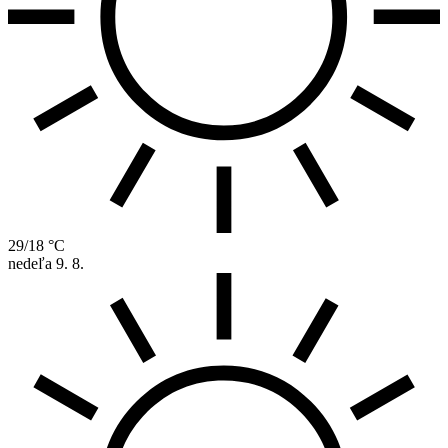
29/18 °C
nedeľa
9. 8.