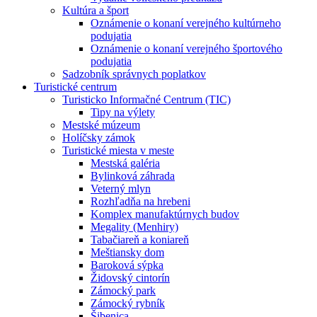
Kultúra a šport
Oznámenie o konaní verejného kultúrneho
podujatia
Oznámenie o konaní verejného športového
podujatia
Sadzobník správnych poplatkov
Turistické centrum
Turisticko Informačné Centrum (TIC)
Tipy na výlety
Mestské múzeum
Holíčsky zámok
Turistické miesta v meste
Mestská galéria
Bylinková záhrada
Veterný mlyn
Rozhľadňa na hrebeni
Komplex manufaktúrnych budov
Megality (Menhiry)
Tabačiareň a koniareň
Meštiansky dom
Baroková sýpka
Židovský cintorín
Zámocký park
Zámocký rybník
Šibenica