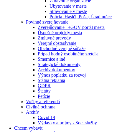
Zdravotné organizácie
Ubytovanie v meste
Stravovanie v meste
Polícia, Hasiči, Pošta, Úrad práce
Povinné zverejňovanie
Zverejňovanie - eGOV portál mesta
Úspešné projekty mesta
Zmluvné prevody
Verejné obstarávanie
Obchodné verejné súťaže
Prípad hodný osobitného zreteľa
Smernice a iné
Strategické dokumenty
Archív dokumentov
Výnos poplatku za rozvoj
Štátna reklama
GDPR
Štatúty
Petície
Voľby a referendá
Civilná ochrana
Archív
Covid 19
Výdavky a príjmy - Soc. služby
Chcem vybaviť