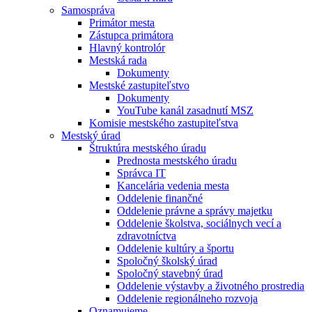
Samospráva
Primátor mesta
Zástupca primátora
Hlavný kontrolór
Mestská rada
Dokumenty
Mestské zastupiteľstvo
Dokumenty
YouTube kanál zasadnutí MSZ
Komisie mestského zastupiteľstva
Mestský úrad
Štruktúra mestského úradu
Prednosta mestského úradu
Správca IT
Kancelária vedenia mesta
Oddelenie finančné
Oddelenie právne a správy majetku
Oddelenie školstva, sociálnych vecí a
zdravotníctva
Oddelenie kultúry a športu
Spoločný školský úrad
Spoločný stavebný úrad
Oddelenie výstavby a životného prostredia
Oddelenie regionálneho rozvoja
Oznamujeme