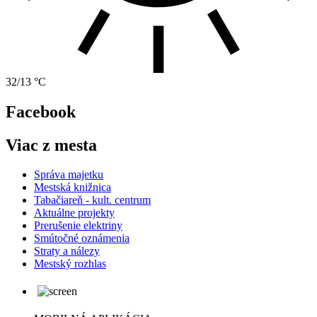
32/13 °C
Facebook
Viac z mesta
Správa majetku
Mestská knižnica
Tabačiareň - kult. centrum
Aktuálne projekty
Prerušenie elektriny
Smútočné oznámenia
Straty a nálezy
Mestský rozhlas