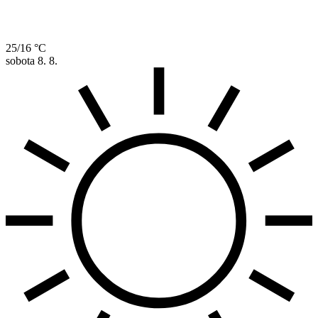
25/16 °C
sobota
8. 8.