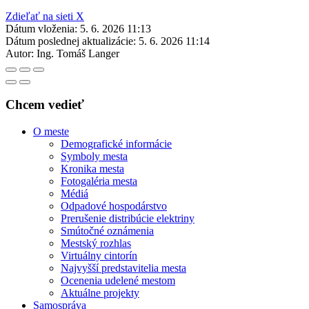
Zdieľať na sieti X
Dátum vloženia:
5. 6. 2026 11:13
Dátum poslednej aktualizácie:
5. 6. 2026 11:14
Autor:
Ing. Tomáš Langer
Chcem vedieť
O meste
Demografické informácie
Symboly mesta
Kronika mesta
Fotogaléria mesta
Médiá
Odpadové hospodárstvo
Prerušenie distribúcie elektriny
Smútočné oznámenia
Mestský rozhlas
Virtuálny cintorín
Najvyšší predstavitelia mesta
Ocenenia udelené mestom
Aktuálne projekty
Samospráva