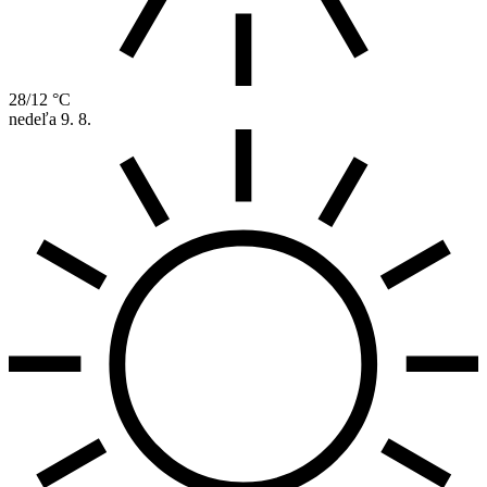
28/12 °C
nedeľa
9. 8.