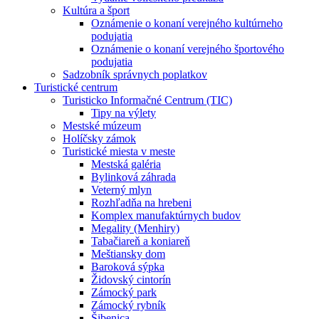
Kultúra a šport
Oznámenie o konaní verejného kultúrneho
podujatia
Oznámenie o konaní verejného športového
podujatia
Sadzobník správnych poplatkov
Turistické centrum
Turisticko Informačné Centrum (TIC)
Tipy na výlety
Mestské múzeum
Holíčsky zámok
Turistické miesta v meste
Mestská galéria
Bylinková záhrada
Veterný mlyn
Rozhľadňa na hrebeni
Komplex manufaktúrnych budov
Megality (Menhiry)
Tabačiareň a koniareň
Meštiansky dom
Baroková sýpka
Židovský cintorín
Zámocký park
Zámocký rybník
Šibenica