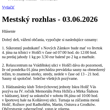
Vytlačiť
Mestský rozhlas - 03.06.2026
Hlásenie
Dobrý deň, vážení občania, vypočujte si nasledujúce oznamy:
1. Súkromný podnikateľ s Nových Zámkov bude mať vo štvrtok
4. júna na tržnici v Holíči v čase od 07:00 hod. do 12:00 hod.
na predaj jahody 1 kg po 3,50 eur balené po 2 kg a marhule.
2. Relaxcentrum na Vrádištskej ulici v Holíči dáva do pozornosti,
že od pondelka 01.júna prechádza prevádzka sauny na obmedzený
režim, to znamená utorky, stredy, nedele v čase od 13 - 21 hod.
Sauny sú spoločné. Srdečne všetkých pozývame.
3. Hádzanársky klub Telovýchovnej jednoty Iskra Holíč Vás
pozýva na IV. ročník Memoriálu Petra Hržiča a Mirka Šlahora
v hádzanej, ktorý sa uskutoční v sobotu 06.júna od 10:00 hod.
v športovej hale na Kollárovej ulici. Turnaja sa zúčastnia mestá
Holíč, Rožnov pod Radhoštěm, Martin, Ostrava a Grodków.
Občerstvenie zabezpečené, vstup je zdarma.