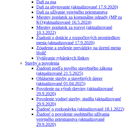
Daň za psa
Daň za ubytovanie (aktualizované 17.9.2020)
Daň za užívanie verejného priestranstva
Miestny poplatok za komunálne odpady (MP za
KO)(aktualizované 16.5.2024)
Miestny poplatok za rozvoj (aktualizované
10.3.2022)
Žiadosti o dotácie z rozpočtových prostriedkov
mesta (aktualizované 17.9.2020)
Zriadenie a zrušenie prevádzky na území mesta
Holíč
Vydávanie rybárskych lístkov
Stavby a povolenia
Žiadosti podľa nového stavebného zákona
(aktualizované 21.5.2025)
Ohlásenie stavby a stavebných úprav
(aktualizované 01.04.2025)
Povolenie na výrub dreviny (aktualizované
29.9.2020)
Povolenie vodnej stavby, studňa (aktualizované
29.9.2020)
Žiadosť o rozkopávku (aktualizované 18.1.2022)
Žiadosť o povolenie osobitného užívania
verejného priestranstva (aktualizované
29.9.2020)