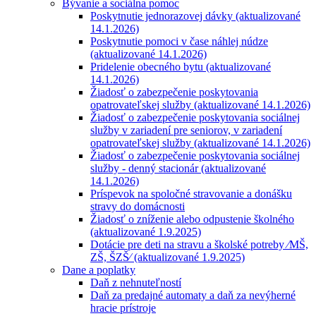
Bývanie a sociálna pomoc
Poskytnutie jednorazovej dávky (aktualizované
14.1.2026)
Poskytnutie pomoci v čase náhlej núdze
(aktualizované 14.1.2026)
Pridelenie obecného bytu (aktualizované
14.1.2026)
Žiadosť o zabezpečenie poskytovania
opatrovateľskej služby (aktualizované 14.1.2026)
Žiadosť o zabezpečenie poskytovania sociálnej
služby v zariadení pre seniorov, v zariadení
opatrovateľskej služby (aktualizované 14.1.2026)
Žiadosť o zabezpečenie poskytovania sociálnej
služby - denný stacionár (aktualizované
14.1.2026)
Príspevok na spoločné stravovanie a donášku
stravy do domácnosti
Žiadosť o zníženie alebo odpustenie školného
(aktualizované 1.9.2025)
Dotácie pre deti na stravu a školské potreby ⁄MŠ,
ZŠ, ŠZŠ⁄ (aktualizované 1.9.2025)
Dane a poplatky
Daň z nehnuteľností
Daň za predajné automaty a daň za nevýherné
hracie prístroje