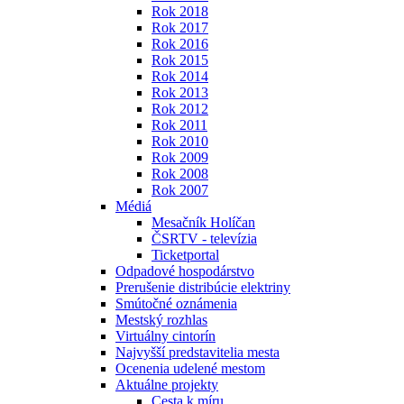
Rok 2018
Rok 2017
Rok 2016
Rok 2015
Rok 2014
Rok 2013
Rok 2012
Rok 2011
Rok 2010
Rok 2009
Rok 2008
Rok 2007
Médiá
Mesačník Holíčan
ČSRTV - televízia
Ticketportal
Odpadové hospodárstvo
Prerušenie distribúcie elektriny
Smútočné oznámenia
Mestský rozhlas
Virtuálny cintorín
Najvyšší predstavitelia mesta
Ocenenia udelené mestom
Aktuálne projekty
Cesta k míru