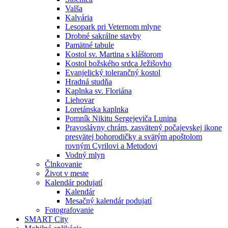
Valša
Kalvária
Lesopark pri Veternom mlyne
Drobné sakrálne stavby
Pamätné tabule
Kostol sv. Martina s kláštorom
Kostol božského srdca Ježišovho
Evanjelický tolerančný kostol
Hradná studňa
Kaplnka sv. Floriána
Liehovar
Loretánska kaplnka
Pomník Nikitu Sergejeviča Lunina
Pravoslávny chrám, zasvätený počajevskej ikone
presvätej bohorodičky a svätým apoštolom
rovným Cyrilovi a Metodovi
Vodný mlyn
Člnkovanie
Život v meste
Kalendár podujatí
Kalendár
Mesačný kalendár podujatí
Fotografovanie
SMART City