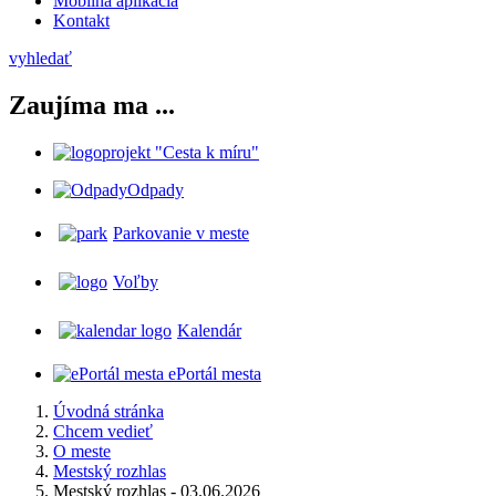
Mobilná aplikácia
Kontakt
vyhledať
Zaujíma ma ...
projekt "Cesta k míru"
Odpady
Parkovanie v meste
Voľby
Kalendár
ePortál mesta
Úvodná stránka
Chcem vedieť
O meste
Mestský rozhlas
Mestský rozhlas - 03.06.2026