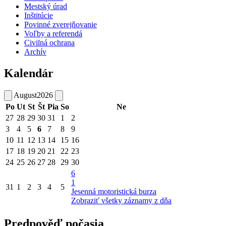
Mestský úrad
Inštitúcie
Povinné zverejňovanie
Voľby a referendá
Civilná ochrana
Archív
Kalendár
August
2026
Po
Ut
St
Št
Pia
So
Ne
27
28
29
30
31
1
2
3
4
5
6
7
8
9
10
11
12
13
14
15
16
17
18
19
20
21
22
23
24
25
26
27
28
29
30
6
1
31
1
2
3
4
5
Jesenná motoristická burza
Zobraziť všetky záznamy z dňa
Predpověď počasia