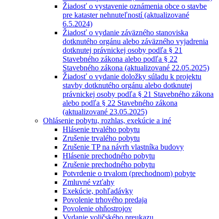
Žiadosť o vystavenie oznámenia obce o stavbe
pre kataster nehnuteľností (aktualizované
6.5.2024)
Žiadosť o vydanie záväzného stanoviska
dotknutého orgánu alebo záväzného vyjadrenia
dotknutej právnickej osoby podľa § 21
Stavebného zákona alebo podľa § 22
Stavebného zákona (aktualizované 22.05.2025)
Žiadosť o vydanie doložky súladu k projektu
stavby dotknutého orgánu alebo dotknutej
právnickej osoby podľa § 21 Stavebného zákona
alebo podľa § 22 Stavebného zákona
(aktualizované 23.05.2025)
Ohlásenie pobytu, rozhlas, exekúcie a iné
Hlásenie trvalého pobytu
Zrušenie trvalého pobytu
Zrušenie TP na návrh vlastníka budovy
Hlásenie prechodného pobytu
Zrušenie prechodného pobytu
Potvrdenie o trvalom (prechodnom) pobyte
Zmluvné vzťahy
Exekúcie, pohľadávky
Povolenie trhového predaja
Povolenie ohňostrojov
Vydanie voličského preukazu