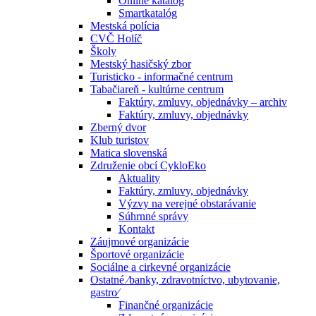
Online katalóg
Smartkatalóg
Mestská polícia
CVČ Holíč
Školy
Mestský hasičský zbor
Turisticko - informačné centrum
Tabačiareň - kultúrne centrum
Faktúry, zmluvy, objednávky – archiv
Faktúry, zmluvy, objednávky
Zberný dvor
Klub turistov
Matica slovenská
Združenie obcí CykloEko
Aktuality
Faktúry, zmluvy, objednávky
Výzvy na verejné obstarávanie
Súhrnné správy
Kontakt
Záujmové organizácie
Športové organizácie
Sociálne a cirkevné organizácie
Ostatné ⁄banky, zdravotníctvo, ubytovanie,
gastro⁄
Finančné organizácie