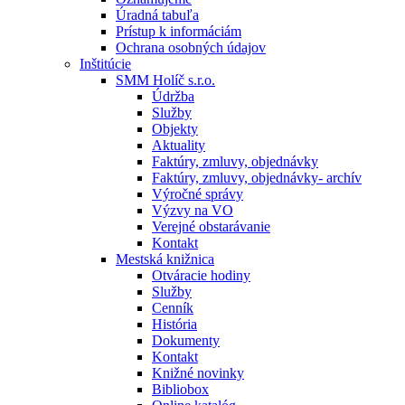
Úradná tabuľa
Prístup k informáciám
Ochrana osobných údajov
Inštitúcie
SMM Holíč s.r.o.
Údržba
Služby
Objekty
Aktuality
Faktúry, zmluvy, objednávky
Faktúry, zmluvy, objednávky- archív
Výročné správy
Výzvy na VO
Verejné obstarávanie
Kontakt
Mestská knižnica
Otváracie hodiny
Služby
Cenník
História
Dokumenty
Kontakt
Knižné novinky
Bibliobox