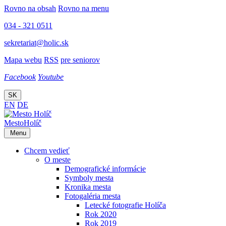
Rovno na obsah
Rovno na menu
034 - 321 0511
sekretariat@holic.sk
Mapa webu
RSS
pre seniorov
Facebook
Youtube
SK
EN
DE
Mesto
Holíč
Menu
Chcem vedieť
O meste
Demografické informácie
Symboly mesta
Kronika mesta
Fotogaléria mesta
Letecké fotografie Holíča
Rok 2020
Rok 2019