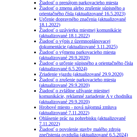
Žiadosť o prenájom parkovacieho miesta
Žiadosť o zmenu alebo zrušenie súpisného a
orientačného čísla (aktualizované 16.5.2023)
Určenie dopravného značenia (aktualizované
18.1.2022)
Žiadosť o uzávierku miestnej komunikácie
(aktualizované 18.1.2022)
Žiadosť o výpis z územnoplánovacej
dokumentácie (aktualizované 3.11.2025)
Žiadosť o výmenu parkovacieho miesta
(aktualizované 29.9.2020)
Žiadosť o určenie súpisného a orientačného čísla
(aktualizované 6.5.2024)
Zriadenie vjazdu (aktualizované 29.9.2020)
Žiadosť o zrušenie parkovacieho miesta
(aktualizované 29.9.2020)
Žiadosť o zvláštne užívanie miestnej
komunikácie, reklamné zariadenie A v chodníku
(aktualizované 29.9.2020)
Hrobové miesto - nová nájomná zmluva
(aktualizované 7.11.2022)
Ohlásenie prác na pohrebisku (aktualizované
7.11.2022)
Žiadosť o povolenie stavby malého zdroja
znečistenia ovzdušia (aktualizované 6.5.2024)