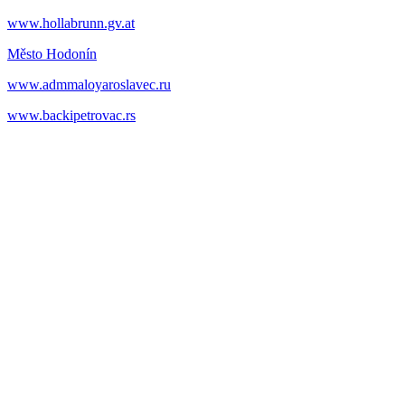
www.hollabrunn.gv.at
Město Hodonín
www.admmaloyaroslavec.ru
www.backipetrovac.rs