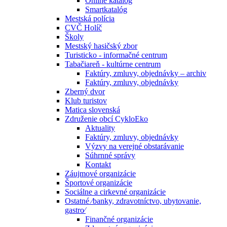
Online katalóg
Smartkatalóg
Mestská polícia
CVČ Holíč
Školy
Mestský hasičský zbor
Turisticko - informačné centrum
Tabačiareň - kultúrne centrum
Faktúry, zmluvy, objednávky – archiv
Faktúry, zmluvy, objednávky
Zberný dvor
Klub turistov
Matica slovenská
Združenie obcí CykloEko
Aktuality
Faktúry, zmluvy, objednávky
Výzvy na verejné obstarávanie
Súhrnné správy
Kontakt
Záujmové organizácie
Športové organizácie
Sociálne a cirkevné organizácie
Ostatné ⁄banky, zdravotníctvo, ubytovanie,
gastro⁄
Finančné organizácie