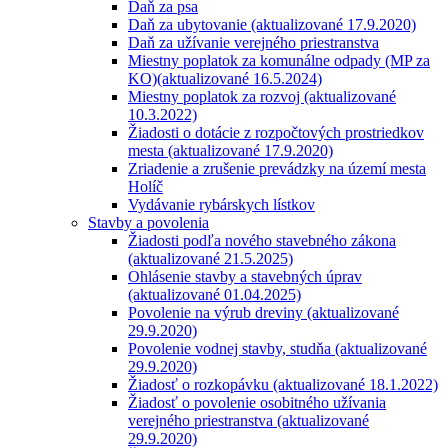
Daň za psa
Daň za ubytovanie (aktualizované 17.9.2020)
Daň za užívanie verejného priestranstva
Miestny poplatok za komunálne odpady (MP za
KO)(aktualizované 16.5.2024)
Miestny poplatok za rozvoj (aktualizované
10.3.2022)
Žiadosti o dotácie z rozpočtových prostriedkov
mesta (aktualizované 17.9.2020)
Zriadenie a zrušenie prevádzky na území mesta
Holíč
Vydávanie rybárskych lístkov
Stavby a povolenia
Žiadosti podľa nového stavebného zákona
(aktualizované 21.5.2025)
Ohlásenie stavby a stavebných úprav
(aktualizované 01.04.2025)
Povolenie na výrub dreviny (aktualizované
29.9.2020)
Povolenie vodnej stavby, studňa (aktualizované
29.9.2020)
Žiadosť o rozkopávku (aktualizované 18.1.2022)
Žiadosť o povolenie osobitného užívania
verejného priestranstva (aktualizované
29.9.2020)