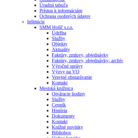
Úradná tabuľa
Prístup k informáciám
Ochrana osobných údajov
Inštitúcie
SMM Holíč s.r.o.
Údržba
Služby
Objekty
Aktuality
Faktúry, zmluvy, objednávky
Faktúry, zmluvy, objednávky- archív
Výročné správy
Výzvy na VO
Verejné obstarávanie
Kontakt
Mestská knižnica
Otváracie hodiny
Služby
Cenník
História
Dokumenty
Kontakt
Knižné novinky
Bibliobox