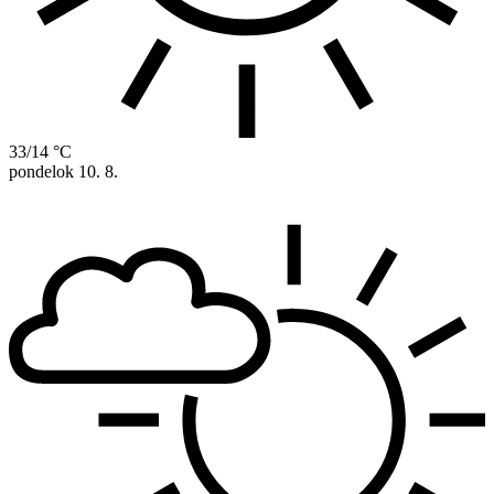
33/14 °C
pondelok
10. 8.