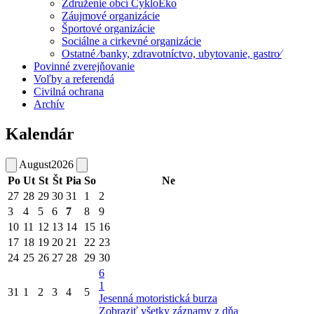
Združenie obcí CykloEko
Záujmové organizácie
Športové organizácie
Sociálne a cirkevné organizácie
Ostatné ⁄banky, zdravotníctvo, ubytovanie, gastro⁄
Povinné zverejňovanie
Voľby a referendá
Civilná ochrana
Archív
Kalendár
August
2026
Po
Ut
St
Št
Pia
So
Ne
27
28
29
30
31
1
2
3
4
5
6
7
8
9
10
11
12
13
14
15
16
17
18
19
20
21
22
23
24
25
26
27
28
29
30
6
1
31
1
2
3
4
5
Jesenná motoristická burza
Zobraziť všetky záznamy z dňa