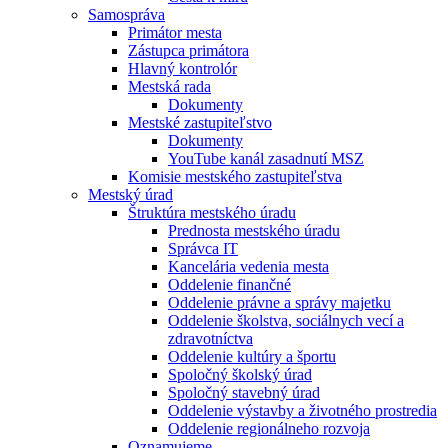
Samospráva
Primátor mesta
Zástupca primátora
Hlavný kontrolór
Mestská rada
Dokumenty
Mestské zastupiteľstvo
Dokumenty
YouTube kanál zasadnutí MSZ
Komisie mestského zastupiteľstva
Mestský úrad
Štruktúra mestského úradu
Prednosta mestského úradu
Správca IT
Kancelária vedenia mesta
Oddelenie finančné
Oddelenie právne a správy majetku
Oddelenie školstva, sociálnych vecí a
zdravotníctva
Oddelenie kultúry a športu
Spoločný školský úrad
Spoločný stavebný úrad
Oddelenie výstavby a životného prostredia
Oddelenie regionálneho rozvoja
Oznamujeme