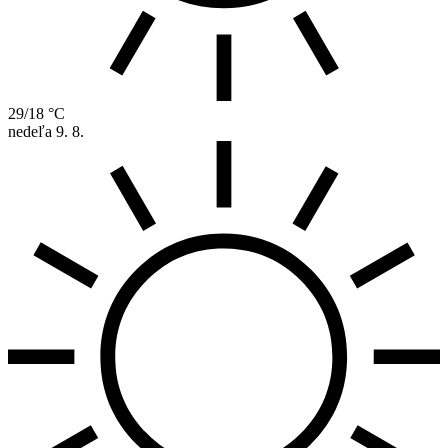
29/18 °C
nedeľa
9. 8.