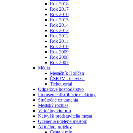
Rok 2018
Rok 2017
Rok 2016
Rok 2015
Rok 2014
Rok 2013
Rok 2012
Rok 2011
Rok 2010
Rok 2009
Rok 2008
Rok 2007
Médiá
Mesačník Holíčan
ČSRTV - televízia
Ticketportal
Odpadové hospodárstvo
Prerušenie distribúcie elektriny
Smútočné oznámenia
Mestský rozhlas
Virtuálny cintorín
Najvyšší predstavitelia mesta
Ocenenia udelené mestom
Aktuálne projekty
Cesta k míru