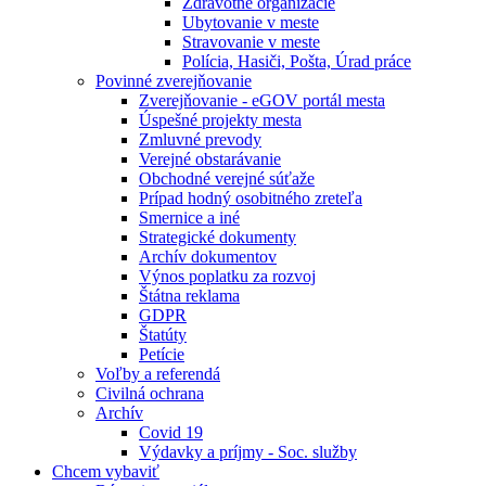
Zdravotné organizácie
Ubytovanie v meste
Stravovanie v meste
Polícia, Hasiči, Pošta, Úrad práce
Povinné zverejňovanie
Zverejňovanie - eGOV portál mesta
Úspešné projekty mesta
Zmluvné prevody
Verejné obstarávanie
Obchodné verejné súťaže
Prípad hodný osobitného zreteľa
Smernice a iné
Strategické dokumenty
Archív dokumentov
Výnos poplatku za rozvoj
Štátna reklama
GDPR
Štatúty
Petície
Voľby a referendá
Civilná ochrana
Archív
Covid 19
Výdavky a príjmy - Soc. služby
Chcem vybaviť