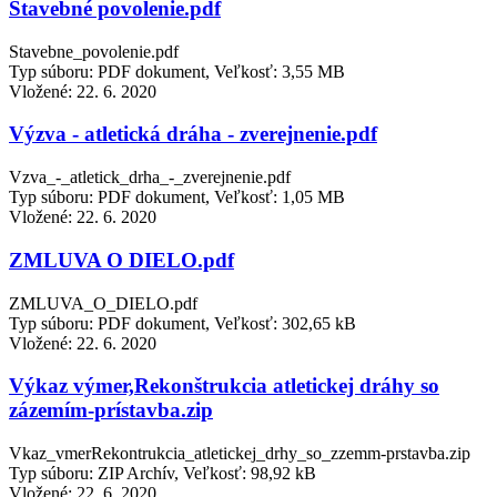
Stavebné povolenie.pdf
Stavebne_povolenie.pdf
Typ súboru: PDF dokument, Veľkosť: 3,55 MB
Vložené:
22. 6. 2020
Výzva - atletická dráha - zverejnenie.pdf
Vzva_-_atletick_drha_-_zverejnenie.pdf
Typ súboru: PDF dokument, Veľkosť: 1,05 MB
Vložené:
22. 6. 2020
ZMLUVA O DIELO.pdf
ZMLUVA_O_DIELO.pdf
Typ súboru: PDF dokument, Veľkosť: 302,65 kB
Vložené:
22. 6. 2020
Výkaz výmer,Rekonštrukcia atletickej dráhy so
zázemím-prístavba.zip
Vkaz_vmerRekontrukcia_atletickej_drhy_so_zzemm-prstavba.zip
Typ súboru: ZIP Archív, Veľkosť: 98,92 kB
Vložené:
22. 6. 2020