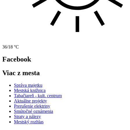
36/18 °C
Facebook
Viac z mesta
Správa majetku
Mestská knižnica
Tabačiareň - kult. centrum
Aktuálne projekty
Prerušenie elektriny
Smútočné oznámenia
Straty a nálezy
Mestský rozhlas