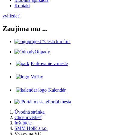
Mobilná aplikácia
Kontakt
vyhledať
Zaujíma ma ...
projekt "Cesta k míru"
Odpady
Parkovanie v meste
Voľby
Kalendár
ePortál mesta
Úvodná stránka
Chcem vedieť
Inštitúcie
SMM Holíč s.r.o.
Výzvy na VO