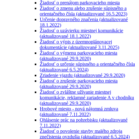
Žiadosť o prenájom parkovacieho miesta
Žiadosť o zmenu alebo zrušenie súpisného a
orientačného čísla (aktualizované 16.5.2023)
Určenie dopravného značenia (aktualizované
18.1.2022)
Žiadosť o uzávierku miestnej komunikácie
(aktualizované 18.1.2022)
Žiadosť o výpis z územnoplánovacej
dokumentácie (aktualizované 3.11.2025)
Žiadosť o výmenu parkovacieho miesta
(aktualizované 29.9.2020)
Žiadosť o určenie súpisného a orientačného čísla
(aktualizované 6.5.2024)
Zriadenie vjazdu (aktualizované 29.9.2020)
Žiadosť o zrušenie parkovacieho miesta
(aktualizované 29.9.2020)
Žiadosť o zvláštne užívanie miestnej
komunikácie, reklamné zariadenie A v chodníku
(aktualizované 29.9.2020)
Hrobové miesto - nová nájomná zmluva
(aktualizované 7.11.2022)
Ohlásenie prác na pohrebisku (aktualizované
7.11.2022)
Žiadosť o povolenie stavby malého zdroja
znečistenia ovzdušia (aktualizované 6.5.2024)