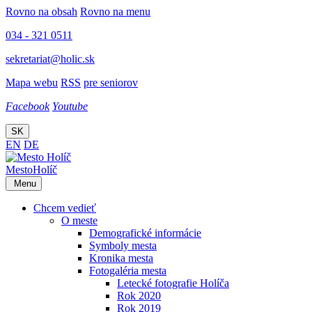
Rovno na obsah
Rovno na menu
034 - 321 0511
sekretariat@holic.sk
Mapa webu
RSS
pre seniorov
Facebook
Youtube
SK
EN
DE
Mesto
Holíč
Menu
Chcem vedieť
O meste
Demografické informácie
Symboly mesta
Kronika mesta
Fotogaléria mesta
Letecké fotografie Holíča
Rok 2020
Rok 2019