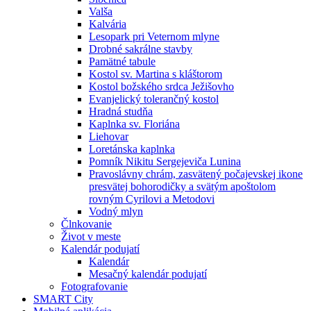
Valša
Kalvária
Lesopark pri Veternom mlyne
Drobné sakrálne stavby
Pamätné tabule
Kostol sv. Martina s kláštorom
Kostol božského srdca Ježišovho
Evanjelický tolerančný kostol
Hradná studňa
Kaplnka sv. Floriána
Liehovar
Loretánska kaplnka
Pomník Nikitu Sergejeviča Lunina
Pravoslávny chrám, zasvätený počajevskej ikone
presvätej bohorodičky a svätým apoštolom
rovným Cyrilovi a Metodovi
Vodný mlyn
Člnkovanie
Život v meste
Kalendár podujatí
Kalendár
Mesačný kalendár podujatí
Fotografovanie
SMART City