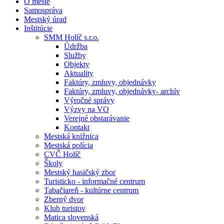
O meste
Samospráva
Mestský úrad
Inštitúcie
SMM Holíč s.r.o.
Údržba
Služby
Objekty
Aktuality
Faktúry, zmluvy, objednávky
Faktúry, zmluvy, objednávky- archív
Výročné správy
Výzvy na VO
Verejné obstarávanie
Kontakt
Mestská knižnica
Mestská polícia
CVČ Holíč
Školy
Mestský hasičský zbor
Turisticko - informačné centrum
Tabačiareň - kultúrne centrum
Zberný dvor
Klub turistov
Matica slovenská