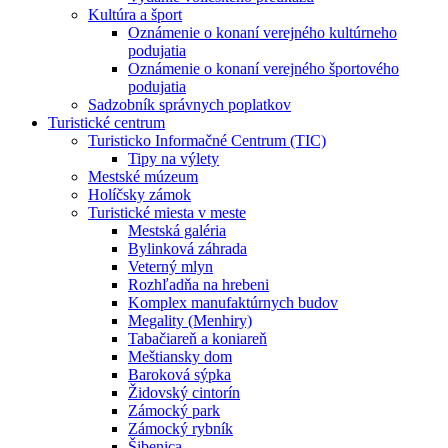
Kultúra a šport
Oznámenie o konaní verejného kultúrneho
podujatia
Oznámenie o konaní verejného športového
podujatia
Sadzobník správnych poplatkov
Turistické centrum
Turisticko Informačné Centrum (TIC)
Tipy na výlety
Mestské múzeum
Holíčsky zámok
Turistické miesta v meste
Mestská galéria
Bylinková záhrada
Veterný mlyn
Rozhľadňa na hrebeni
Komplex manufaktúrnych budov
Megality (Menhiry)
Tabačiareň a koniareň
Meštiansky dom
Baroková sýpka
Židovský cintorín
Zámocký park
Zámocký rybník
Šibenica