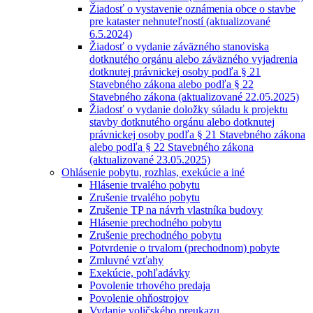
Žiadosť o vystavenie oznámenia obce o stavbe
pre kataster nehnuteľností (aktualizované
6.5.2024)
Žiadosť o vydanie záväzného stanoviska
dotknutého orgánu alebo záväzného vyjadrenia
dotknutej právnickej osoby podľa § 21
Stavebného zákona alebo podľa § 22
Stavebného zákona (aktualizované 22.05.2025)
Žiadosť o vydanie doložky súladu k projektu
stavby dotknutého orgánu alebo dotknutej
právnickej osoby podľa § 21 Stavebného zákona
alebo podľa § 22 Stavebného zákona
(aktualizované 23.05.2025)
Ohlásenie pobytu, rozhlas, exekúcie a iné
Hlásenie trvalého pobytu
Zrušenie trvalého pobytu
Zrušenie TP na návrh vlastníka budovy
Hlásenie prechodného pobytu
Zrušenie prechodného pobytu
Potvrdenie o trvalom (prechodnom) pobyte
Zmluvné vzťahy
Exekúcie, pohľadávky
Povolenie trhového predaja
Povolenie ohňostrojov
Vydanie voličského preukazu