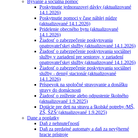
Bývanie a sociálna pomoc
Poskytnutie jednorazovej dávky (aktualizované
14.1.2026)
Poskytnutie pomoci v čase náhlej núdze
(aktualizované 14.1.2026)
Pridelenie obecného bytu (aktualizované
14.1.2026)
Žiadosť o zabezpečenie poskytovania
opatrovateľskej služby (aktualizované 14.1.2026)
Žiadosť o zabezpečenie poskytovania sociálnej
služby v zariadení pre seniorov, v zariadení
opatrovateľskej služby (aktualizované 14.1.2026)
Žiadosť o zabezpečenie poskytovania sociálnej
služby - denný stacionár (aktualizované
14.1.2026)
Príspevok na spoločné stravovanie a donášku
stravy do domácnosti
Žiadosť o zníženie alebo odpustenie školného
(aktualizované 1.9.2025)
Dotácie pre deti na stravu a školské potreby ⁄MŠ,
ZŠ, ŠZŠ⁄ (aktualizované 1.9.2025)
Dane a poplatky
Daň z nehnuteľností
Daň za predajné automaty a daň za nevýherné
hracie prístroje