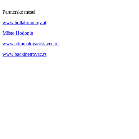
Partnerské mestá
www.hollabrunn.gv.at
Město Hodonín
www.admmaloyaroslavec.ru
www.backipetrovac.rs